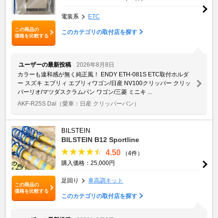
電装系
ETC
この商品の
このカテゴリの取付店を探す
価格を比較する
ユーザーの最新投稿
2026年8月8日
カラーも違和感が無く純正風！ ENDY ETH-081S ETC取付ホルダ
ー スズキ エブリィ エブリィワゴン/日産 NV100クリッパー クリッ
パーリオ/マツダスクラムバン ワゴン/三菱 ミニキ ...
AKF-R25S Dai
（愛車：日産 クリッパーバン）
BILSTEIN
BILSTEIN B12 Sportline
4.50
（4件）
購入価格：25,000円
足回り
車高調キット
この商品の
価格を比較する
このカテゴリの取付店を探す