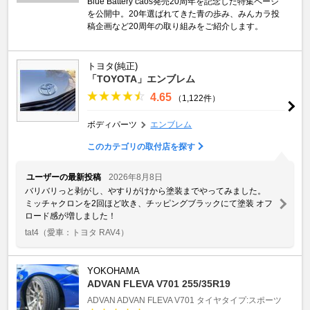
Blue Battery caos発売20周年を記念した特集ページ
を公開中。20年選ばれてきた青の歩み、みんカラ投
稿企画など20周年の取り組みをご紹介します。
トヨタ(純正)
「TOYOTA」エンブレム
4.65
（1,122件）
ボディパーツ
エンブレム
このカテゴリの取付店を探す
ユーザーの最新投稿
2026年8月8日
バリバリっと剥がし、やすりがけから塗装までやってみました。
ミッチャクロンを2回ほど吹き、チッピングブラックにて塗装 オフ
ロード感が増しました！
tat4
（愛車：トヨタ RAV4）
YOKOHAMA
ADVAN FLEVA V701 255/35R19
ADVAN
ADVAN FLEVA V701
タイヤタイプ:スポーツ