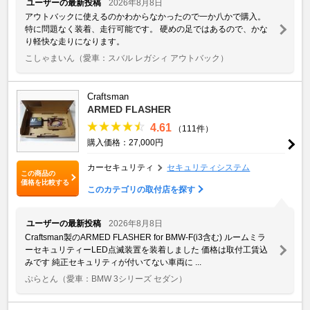
ユーザーの最新投稿
2026年8月8日
アウトバックに使えるのかわからなかったので一か八かで購入。
特に問題なく装着、走行可能です。 硬めの足ではあるので、かな
り軽快な走りになります。
こしゃまいん
（愛車：スバル レガシィ アウトバック）
Craftsman
ARMED FLASHER
4.61
（111件）
購入価格：27,000円
カーセキュリティ
セキュリティシステム
この商品の
価格を比較する
このカテゴリの取付店を探す
ユーザーの最新投稿
2026年8月8日
Craftsman製のARMED FLASHER for BMW-F(i3含む) ルームミラ
ーセキュリティーLED点滅装置を装着しました 価格は取付工賃込
みです 純正セキュリティが付いてない車両に ...
ぷらとん
（愛車：BMW 3シリーズ セダン）