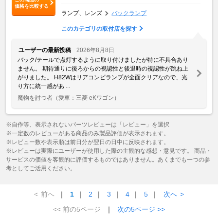
価格を比較する
ランプ、レンズ
バックランプ
このカテゴリの取付店を探す
ユーザーの最新投稿
2026年8月8日
バック/テールで点灯するように取り付けましたが特に不具合あり
ません。 期待通りに後ろからの視認性と後退時の視認性が跳ね上
がりました。 H82Wはリアコンビランプが全面クリアなので、光
り方に統一感があ ...
魔物を討つ者
（愛車：三菱 eKワゴン）
※自作等、表示されないパーツレビューは「レビュー」を選択
※一定数のレビューがある商品のみ製品評価が表示されます。
※レビュー数や表示順は前日分が翌日の日中に反映されます。
※レビューは実際にユーザーが使用した際の主観的な感想・意見です。 商品・
サービスの価値を客観的に評価するものではありません。あくまでも一つの参
考としてご活用ください。
<
前へ
｜
1
｜
2
｜
3
｜
4
｜
5
｜
次へ
>
<< 前の5ページ
｜
次の5ページ >>