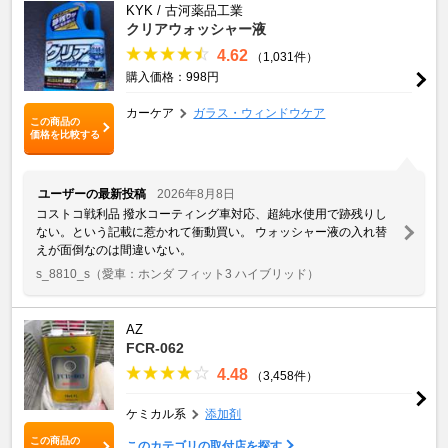
KYK / 古河薬品工業
クリアウォッシャー液
4.62
（1,031件）
購入価格：998円
カーケア
ガラス・ウィンドウケア
この商品の
価格を比較する
ユーザーの最新投稿
2026年8月8日
コストコ戦利品 撥水コーティング車対応、超純水使用で跡残りし
ない。という記載に惹かれて衝動買い。 ウォッシャー液の入れ替
えが面倒なのは間違いない。
s_8810_s
（愛車：ホンダ フィット3 ハイブリッド）
AZ
FCR-062
4.48
（3,458件）
ケミカル系
添加剤
この商品の
このカテゴリの取付店を探す