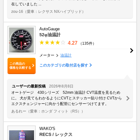
在していました ...
zou-16
（愛車：レクサス NXハイブリッド）
AutoGauge
52φ油温計
4.27
（135件）
メーター
油温計
この商品の
このカテゴリの取付店を探す
価格を比較する
ユーザーの最新投稿
2026年8月8日
オートゲージ 430シリーズ 52mm 油温計 CVT温度を見るため
に。 犬が見てもわかるようにCVTとステッカー貼り付け CVTから
エクスチェンジャーに向かう配管にセンサーつけてます。
あるれー
（愛車：ホンダ フィット（RS））
WAKO'S
RECS / レックス