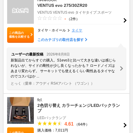
VENTUS evo 275/30ZR20
VENTUS
VENTUS evo
タイヤタイプ:スポーツ
-
（2件）
タイヤ・ホイール
タイヤ
この商品の
価格を比較する
このカテゴリの取付店を探す
ユーザーの最新投稿
2026年8月8日
新製品出てからすぐの購入。S1evo3と比べて大きな違いは感じら
れないが、サイドの剛性が少し良くなったかも？ ロードノイズは
あまり変わらず。 サーキットでも使えるくらい剛性あるタイヤな
のでコスパはか ...
とっく
（愛車：アウディ RS4アバント （ワゴン））
fcl.
2色切り替え カラーチェンジLEDバックラン
プ
LEDバックランプ
4.61
（64件）
購入価格：7,011円
この商品の