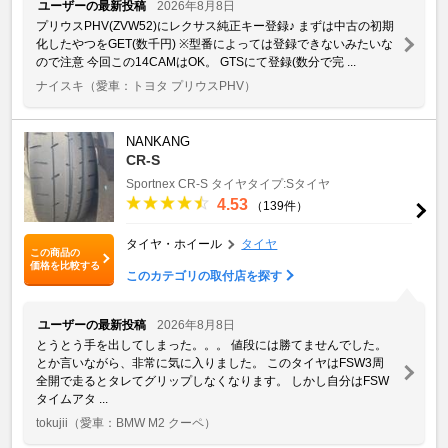
ユーザーの最新投稿
2026年8月8日
プリウスPHV(ZVW52)にレクサス純正キー登録♪ まずは中古の初期
化したやつをGET(数千円) ※型番によっては登録できないみたいな
ので注意 今回この14CAMはOK。 GTSにて登録(数分で完 ...
ナイスキ
（愛車：トヨタ プリウスPHV）
NANKANG
CR-S
Sportnex
CR-S
タイヤタイプ:Sタイヤ
4.53
（139件）
タイヤ・ホイール
タイヤ
この商品の
価格を比較する
このカテゴリの取付店を探す
ユーザーの最新投稿
2026年8月8日
とうとう手を出してしまった。。。 値段には勝てませんでした。
とか言いながら、非常に気に入りました。 このタイヤはFSW3周
全開で走るとタレてグリップしなくなります。 しかし自分はFSW
タイムアタ ...
tokujii
（愛車：BMW M2 クーペ）