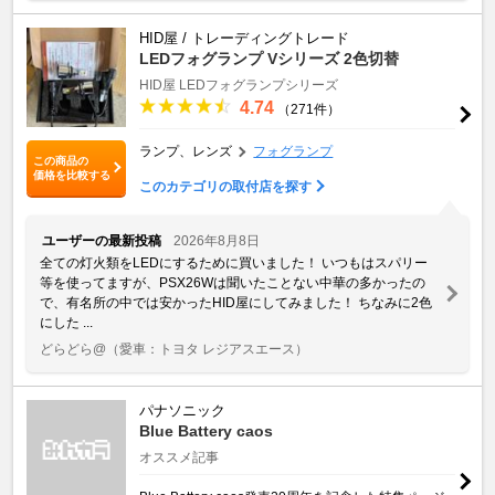
HID屋 / トレーディングトレード
LEDフォグランプ Vシリーズ 2色切替
HID屋 LEDフォグランプシリーズ
4.74
（271件）
ランプ、レンズ
フォグランプ
この商品の
価格を比較する
このカテゴリの取付店を探す
ユーザーの最新投稿
2026年8月8日
全ての灯火類をLEDにするために買いました！ いつもはスパリー
等を使ってますが、PSX26Wは聞いたことない中華の多かったの
で、有名所の中では安かったHID屋にしてみました！ ちなみに2色
にした ...
どらどら@
（愛車：トヨタ レジアスエース）
パナソニック
Blue Battery caos
オススメ記事