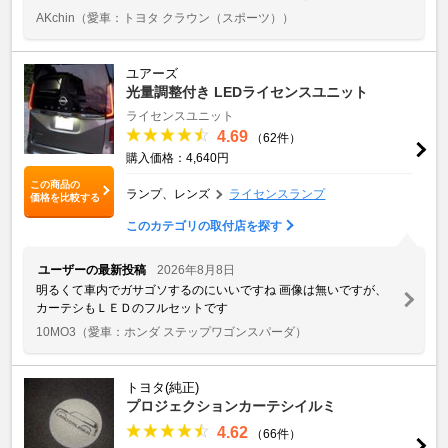
AKchin
（愛車：トヨタ クラウン（スポーツ））
ユアーズ
光量調整付き LEDライセンスユニット
ライセンスユニット
4.69
（62件）
購入価格：4,640円
この商品の
ランプ、レンズ
ライセンスランプ
価格を比較する
このカテゴリの取付店を探す
ユーザーの最新投稿
2026年8月8日
明るくて車内でガサゴソするのにいいですね 画像は無いですが、
カーテシもＬＥＤのフルセットです
10MO3
（愛車：ホンダ ステップワゴンスパーダ）
トヨタ(純正)
プロジェクションカーテシイルミ
4.62
（66件）