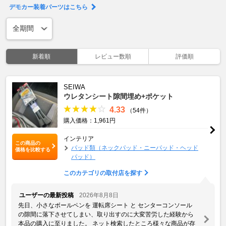
デモカー装着パーツはこちら
新着順
レビュー数順
評価順
SEIWA
ウレタンシート隙間埋め+ポケット
4.33
（54件）
購入価格：1,961円
インテリア
この商品の
パッド類（ネックパッド・ニーパッド・ヘッド
価格を比較する
パッド）
このカテゴリの取付店を探す
ユーザーの最新投稿
2026年8月8日
先日、小さなボールペンを 運転席シート と センターコンソール
の隙間に落下させてしまい、取り出すのに大変苦労した経験から
本品の購入に至りました。 ネット検索したところ様々な商品が存