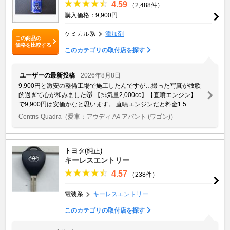
4.59
（2,488件）
購入価格：9,900円
ケミカル系
添加剤
この商品の
価格を比較する
このカテゴリの取付店を探す
ユーザーの最新投稿
2026年8月8日
9,900円と激安の整備工場で施工したんですが…撮った写真が牧歌
的過ぎて心が和みました😽 【排気量2,000cc】【直噴エンジン】
で9,900円は安価かなと思います。 直噴エンジンだと料金1.5 ...
Centris-Quadra
（愛車：アウディ A4 アバント (ワゴン)）
トヨタ(純正)
キーレスエントリー
4.57
（238件）
電装系
キーレスエントリー
このカテゴリの取付店を探す