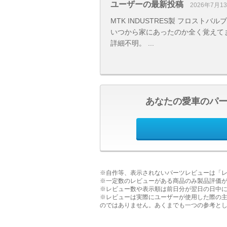
ユーザーの最新投稿
2026年7月1
MTK INDUSTRES製 フロストバ
いつから家にあったのか全く覚えて
詳細不明。 ...
あなたの愛車のパ
※自作等、表示されないパーツレビューは「
※一定数のレビューがある商品のみ製品評価
※レビュー数や表示順は前日分が翌日の日中
※レビューは実際にユーザーが使用した際の
のではありません。あくまでも一つの参考と