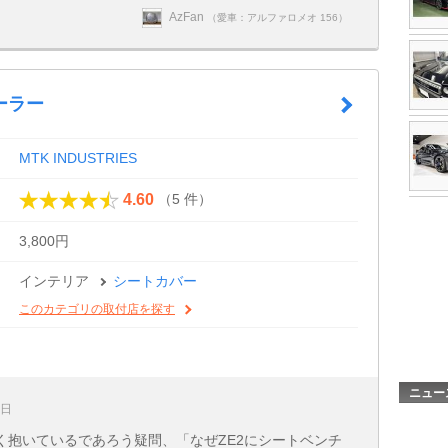
AzFan
（愛車：アルファロメオ 156）
ーラー
MTK INDUSTRIES
（5 件）
4.60
3,800円
インテリア
シートカバー
このカテゴリの取付店を探す
ニュー
8日
く抱いているであろう疑問、「なぜZE2にシートベンチ