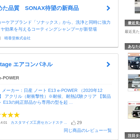
めた品質 SONAX待望の新商品
1カーケアブランド「ソナックス」から、洗浄と同時に強力
最近見
ツヤ効果を与えるコーティングシャンプーが新登場
最近見た
日
晴香堂株式会社
あなた
 Stage エアコンパネル
-POWER
メーカー：日産 ノート E13 e-POWER （2020年12
材】 アクリル（耐衝撃性）※耐候、耐熱試験クリア 【製品
 E13の純正部品から専用の型を起 ...
29
カスタマイズ工房セカンドステ ...
4:01
同じ商品のレビュー一覧
注目タ