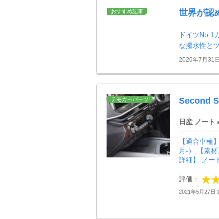
世界が認
おすすめ記事
ドイツNo.
な撥水性と
2026年7月31
Second
デモカーパーツ
日産 ノート e
【適合車種】 
月-） 【素
詳細】 ノート
評価：
2021年5月27日 1