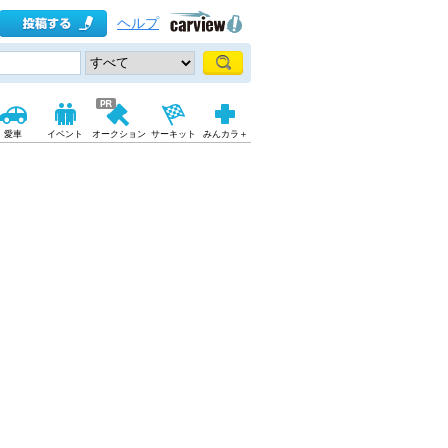
ヘルプ
愛車
イベント
オークション
サーキット
みんカラ＋