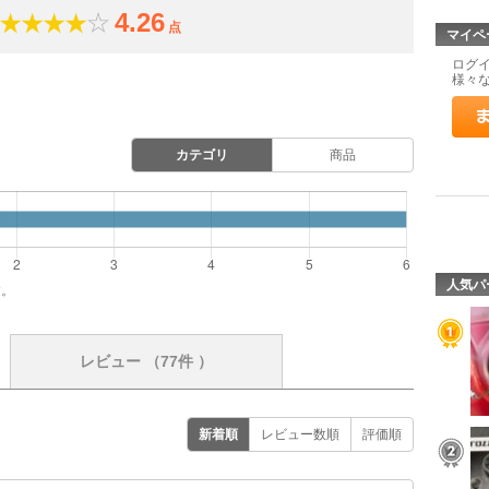
4.26
点
マイペ
ログ
様々
カテゴリ
商品
人気パ
す。
レビュー
（77件 ）
新着順
レビュー数順
評価順