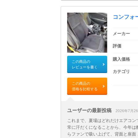
コンフォ
メーカー
評価
購入価格
この商品の
レビューを書く
カテゴリ
この商品の
価格を比較する
ユーザーの最新投稿
2026年7月2
これまで、夏場はどれだけエアコン
常に汗だくになることから、今年は
らファンで吸い上げて、背面と座面 ..