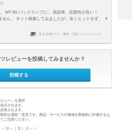
3日
ルブ。 MT-85 バックランプに。 高効率、拡散性が良い！
ません。 ネット検索してみましたが、全くヒットせず。
まさみゆパパ
（愛車：日産 エクストレイル）
ーツレビューを投稿してみませんか？
投稿する
レビュー」を選択
が表示されます。
に反映されます。
主観的な感想・意見です。商品・サービスの価値を客観的に評価するも
してご活用ください。
<
前へ
｜
1
｜
次へ
>