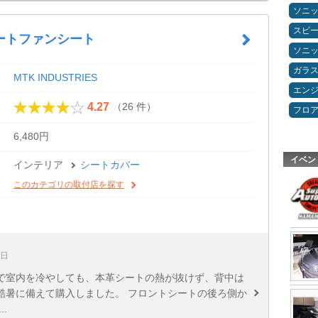
ソニ
スピ
ートファンシート
ソニ
ガラ
MTK INDUSTRIES
エン
（26 件）
4.27
フロ
6,480円
イベン
インテリア
シートカバー
このカテゴリの取付店を探す
6日
で室内を冷やしても、本革シートの熱が抜けず、背中は
酷暑に備えて購入しました。 フロントシートの後ろ側か
.