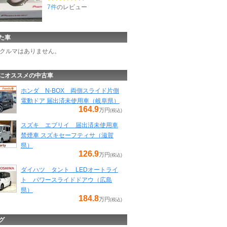
7件
のレビュー
た車
クルマはありません。
にオススメの中古車
ホンダ N-BOX 両側スライド片側
電動ドア 届出済未使用車（岐阜県）
164.9
万円
(税込)
スズキ エブリイ 届出済未使用車
禁煙車 スズキセーフティサ（滋賀
県）
126.9
万円
(税込)
ダイハツ タント LEDオートライ
ト パワースライドドアウ（広島
県）
184.8
万円
(税込)
グ