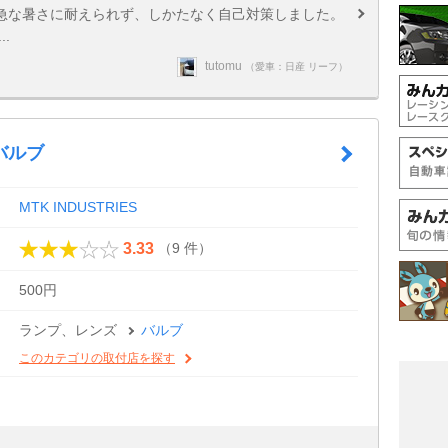
急な暑さに耐えられず、しかたなく自己対策しました。
.
tutomu
（愛車：日産 リーフ）
バルブ
MTK INDUSTRIES
（9 件）
3.33
500円
ランプ、レンズ
バルブ
このカテゴリの取付店を探す