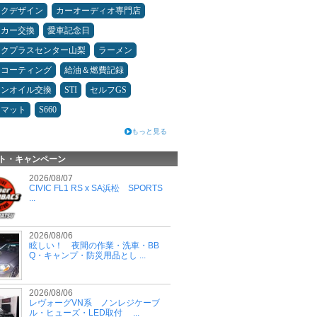
ックデザイン
カーオーディオ専門店
ーカー交換
愛車記念日
ックプラスセンター山梨
ラーメン
スコーティング
給油＆燃費記録
ジンオイル交換
STI
セルフGS
アマット
S660
もっと見る
ト・キャンペーン
2026/08/07
CIVIC FL1 RS x SA浜松 SPORTS
...
2026/08/06
眩しい！ 夜間の作業・洗車・BB
Q・キャンプ・防災用品とし ...
2026/08/06
レヴォーグVN系 ノンレジケーブ
ル・ヒューズ・LED取付 ...