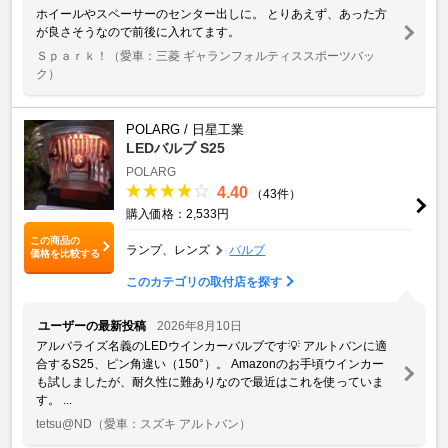
ホイールやスペーサーのセンター出しに。 とりあえず、あった方
が良さそうなので前後に入れてます。
Ｓｐａｒｋ！
（愛車：三菱 ギャランフォルティススポーツバッ
ク）
POLARG / 日星工業
LEDバルブ S25
POLARG
4.40
（43件）
購入価格：2,533円
この商品の
ランプ、レンズ
バルブ
価格を比較する
このカテゴリの取付店を探す
ユーザーの最新投稿
2026年8月10日
アルバライズ名義のLEDウインカーバルブです💡 アルトバンに適
合するS25、ピン角違い（150°）。 Amazonのお手頃ウインカー
も試しましたが、耐久性に難ありなので最近はこれを使っていま
す。 ...
tetsu@ND
（愛車：スズキ アルトバン）