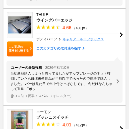
THULE
ウイングバーエッジ
4.66
（481件）
ボディパーツ
キャリア・ルーフボックス
この商品の
このカテゴリの取付店を探す
価格を比較する
ユーザーの最新投稿
2026年8月10日
当初新品購入しようと思ってましたがアップガレージのネット徘
徊していたらほぼ未使用品が半額以下であったので即決で購入し
ました。 バーは見た目で年中付けっぱなしです、 冬だけなんちゃ
ってTHULEボッ ...
@コロ助
（愛車：スバル フォレスター）
エーモン
プッシュスイッチ
4.01
（412件）