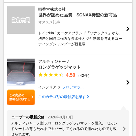
晴香堂株式会社
世界が認めた品質 SONAX待望の新商品
オススメ記事
ドイツNo.1カーケアブランド「ソナックス」から、
洗浄と同時に強力な撥水性とツヤ効果を与えるコー
ティングシャンプーが新登場
アルティジャーノ
ロングラゲッジマット
4.50
（42件）
インテリア
フロアマット
この商品の
このカテゴリの取付店を探す
価格を比較する
ユーザーの最新投稿
2026年8月10日
アルティジャーノ製ラバーロングラゲッジマットを購入。 セカン
ドシートの背もたれまでカバーしてくれるので濡れたものでも載
せられます。