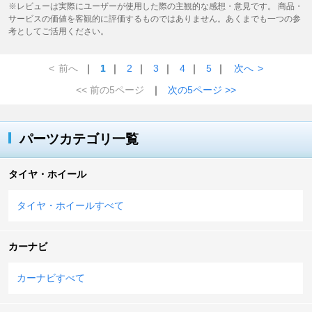
※レビューは実際にユーザーが使用した際の主観的な感想・意見です。 商品・
サービスの価値を客観的に評価するものではありません。あくまでも一つの参
考としてご活用ください。
<
前へ
｜
1
｜
2
｜
3
｜
4
｜
5
｜
次へ
>
<< 前の5ページ
｜
次の5ページ >>
パーツカテゴリ一覧
タイヤ・ホイール
タイヤ・ホイールすべて
カーナビ
カーナビすべて