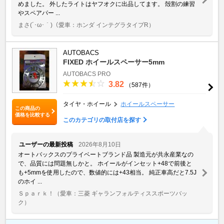
めました。 外したライトはヤフオクに出品してます。 殻割の練習
やスペアパー ...
まさ(´･ω･｀)
（愛車：ホンダ インテグラタイプR）
AUTOBACS
FIXED ホイールスペーサー5mm
AUTOBACS PRO
3.82
（587件）
タイヤ・ホイール
ホイールスペーサー
この商品の
価格を比較する
このカテゴリの取付店を探す
ユーザーの最新投稿
2026年8月10日
オートバックスのプライベートブランド品 製造元が共永産業なの
で、品質には問題無しかと。 ホイールがインセット+48で前後と
も+5mmを使用したので、数値的には+43相当。 純正車高だと7.5J
のホイ ...
Ｓｐａｒｋ！
（愛車：三菱 ギャランフォルティススポーツバッ
ク）