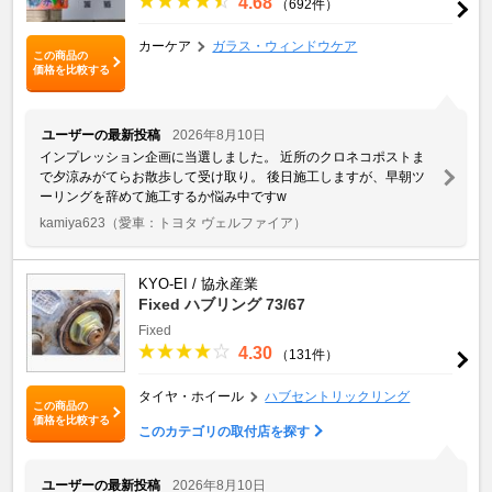
4.68
（692件）
カーケア
ガラス・ウィンドウケア
この商品の
価格を比較する
ユーザーの最新投稿
2026年8月10日
インプレッション企画に当選しました。 近所のクロネコポストま
で夕涼みがてらお散歩して受け取り。 後日施工しますが、早朝ツ
ーリングを辞めて施工するか悩み中ですw
kamiya623
（愛車：トヨタ ヴェルファイア）
KYO-EI / 協永産業
Fixed ハブリング 73/67
Fixed
4.30
（131件）
タイヤ・ホイール
ハブセントリックリング
この商品の
価格を比較する
このカテゴリの取付店を探す
ユーザーの最新投稿
2026年8月10日