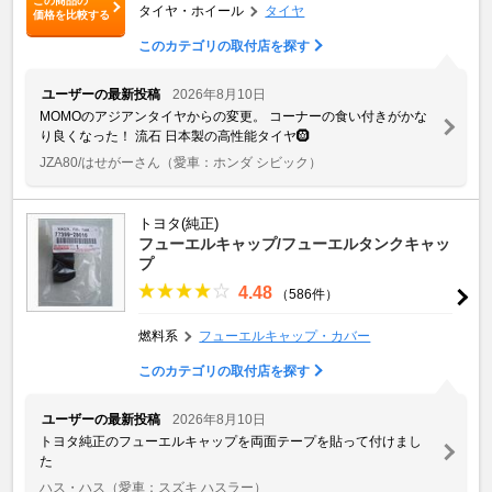
この商品の
タイヤ・ホイール
タイヤ
価格を比較する
このカテゴリの取付店を探す
ユーザーの最新投稿
2026年8月10日
MOMOのアジアンタイヤからの変更。 コーナーの食い付きがかな
り良くなった！ 流石 日本製の高性能タイヤ🛞
JZA80/はせがーさん
（愛車：ホンダ シビック）
トヨタ(純正)
フューエルキャップ/フューエルタンクキャッ
プ
4.48
（586件）
燃料系
フューエルキャップ・カバー
このカテゴリの取付店を探す
ユーザーの最新投稿
2026年8月10日
トヨタ純正のフューエルキャップを両面テープを貼って付けまし
た
ハス・ハス
（愛車：スズキ ハスラー）