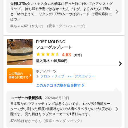
先日L375sタントカスタムの解体に行った時に付いてたアシストグ
リップ。 持ち帰る予定ではなかったんですが、よくみたらL175s
と一緒のようで。 ワタシのL175sムーヴはグレードLで運転席側に
はつ ...
楓ちゃん62（かえで）
（愛車：ダイハツ ムーヴ）
FIRST MOLDING
フューゲルプレート
4.63
（8件）
購入価格：49,500円
ボディパーツ
この商品の
フロントリップ・ハーフスポイラー
価格を比較する
このカテゴリの取付店を探す
ユーザーの最新投稿
2026年8月10日
日本製なのでフィッティングは悪くないです。 (ネジ穴2箇所ルー
ターで少し削った程度) 低価格なので結構ペラペラなので強度が心
配です。 見た目はリップのメーカーで1番好みです。
JZA80/はせがーさん
（愛車：ホンダ シビック）