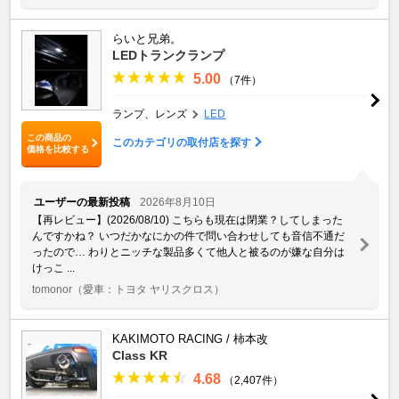
らいと兄弟。
LEDトランクランプ
5.00
（7件）
ランプ、レンズ
LED
この商品の
このカテゴリの取付店を探す
価格を比較する
ユーザーの最新投稿
2026年8月10日
【再レビュー】(2026/08/10) こちらも現在は閉業？してしまった
んですかね？ いつだかなにかの件で問い合わせしても音信不通だ
ったので… わりとニッチな製品多くて他人と被るのが嫌な自分は
けっこ ...
tomonor
（愛車：トヨタ ヤリスクロス）
KAKIMOTO RACING / 柿本改
Class KR
4.68
（2,407件）