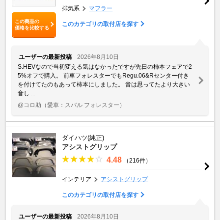
排気系
マフラー
この商品の
このカテゴリの取付店を探す
価格を比較する
ユーザーの最新投稿
2026年8月10日
S.HEVなので当初変える気はなかったですが先日の柿本フェアで2
5%オフで購入。 前車フォレスターでもRegu.06&Rセンター付き
を付けてたのもあって柿本にしました。 音は思ってたより大きい
音し ...
@コロ助
（愛車：スバル フォレスター）
ダイハツ(純正)
アシストグリップ
4.48
（216件）
インテリア
アシストグリップ
このカテゴリの取付店を探す
ユーザーの最新投稿
2026年8月10日