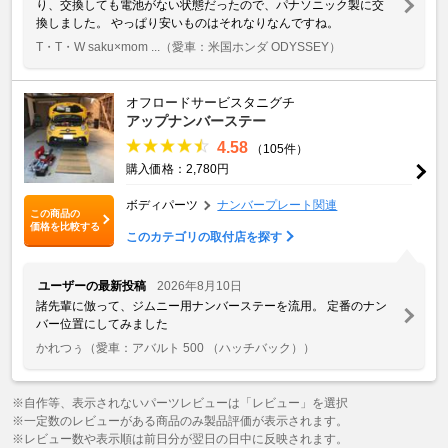
り、交換しても電池がない状態だったので、パナソニック製に交
換しました。 やっぱり安いものはそれなりなんですね。
T・T・W saku×mom ...
（愛車：米国ホンダ ODYSSEY）
オフロードサービスタニグチ
アップナンバーステー
4.58
（105件）
購入価格：2,780円
ボディパーツ
ナンバープレート関連
この商品の
価格を比較する
このカテゴリの取付店を探す
ユーザーの最新投稿
2026年8月10日
諸先輩に倣って、ジムニー用ナンバーステーを流用。 定番のナン
バー位置にしてみました
かれつぅ
（愛車：アバルト 500 （ハッチバック））
※自作等、表示されないパーツレビューは「レビュー」を選択
※一定数のレビューがある商品のみ製品評価が表示されます。
※レビュー数や表示順は前日分が翌日の日中に反映されます。