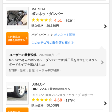
MAROYA
ボンネットダンパー
4.51
（893件）
購入価格：20,680円
ボディパーツ
ボンネット関連
この商品の
価格を比較する
このカテゴリの取付店を探す
ユーザーの最新投稿
2026年8月10日
MAROYAさんのボンネットダンパーです 純正風を目指してスタン
ダードタイプを選びました
NTBF
（愛車：日産 オーラ e-POWER）
DUNLOP
DIREZZA ZⅢ195/55R15
DIREZZA
DIREZZA ZⅢ
タイヤタイプ:スポーツ
4.68
（117件）
購入価格：50,000円