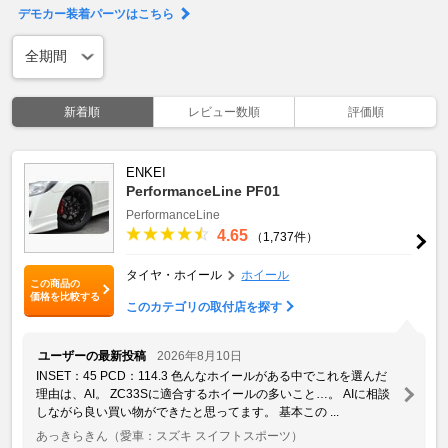
デモカー装着パーツはこちら
新着順
レビュー数順
評価順
ENKEI
PerformanceLine PF01
PerformanceLine
4.65
（1,737件）
タイヤ・ホイール
ホイール
この商品の
価格を比較する
このカテゴリの取付店を探す
ユーザーの最新投稿
2026年8月10日
INSET：45 PCD：114.3 色んなホイールがある中でこれを選んだ
理由は、AI。 ZC33Sに適合するホイールの多いこと…。 AIに相談
しながら良い買い物ができたと思ってます。 基本この ...
あっきらきん
（愛車：スズキ スイフトスポーツ）