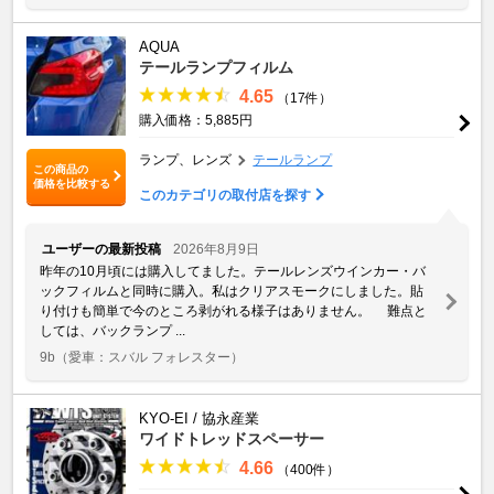
AQUA
テールランプフィルム
4.65
（17件）
購入価格：5,885円
ランプ、レンズ
テールランプ
この商品の
価格を比較する
このカテゴリの取付店を探す
ユーザーの最新投稿
2026年8月9日
昨年の10月頃には購入してました。テールレンズウインカー・バ
ックフィルムと同時に購入。私はクリアスモークにしました。貼
り付けも簡単で今のところ剥がれる様子はありません。 難点と
しては、バックランプ ...
9b
（愛車：スバル フォレスター）
KYO-EI / 協永産業
ワイドトレッドスペーサー
4.66
（400件）