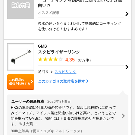
白い!?
オススメ記事
撥水の違いをうまく利用して効果的にコーティング
を使い分ける！おすすめです！
GMB
スタビライザーリンク
4.35
（859件）
足回り
スタビリンク
この商品の
このカテゴリの取付店を探す
価格を比較する
ユーザーの最新投稿
2026年8月9日
HKSの車高調に付属の物の代替品です。 555は現役時代に使って
みてイマイチ、アイシン製は間違い無いけど高い、ということで
間を取ってGMBに。 物的にはトヨタの乗用車のリヤ用みたいで
す。 ※まだ耐 ...
90th上等兵
（愛車：スズキ アルトワークス）