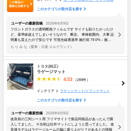
この商品の
価格を比較する
このカテゴリの取付店を探す
ユーザーの最新投稿
2026年8月9日
フロントガラスの透明断熱フィルムです サイドも貼りたかったけ
ど、基準値超えてしまいそうなので、断念。 車検範囲内、大事 証
明書も貰えたので安心です 可視光線透過率 施行前 79.0% ↓ 施 ...
ち り み な
（愛車：日産 エルグランド）
トヨタ(純正)
ラゲージマット
4.53
（289件）
インテリア
ラゲッジマット/トランクマット
このカテゴリの取付店を探す
ユーザーの最新投稿
2026年8月9日
改良前の三列シート用 フリマサイトで新品同様品があったんで購
入してました。 ※当初は社外マットにしようと思ってました。 改
良後モデルはラゲージルームの脇に盛り上がり？があるとの情報