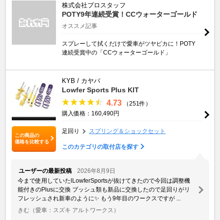
株式会社プロスタッフ
POTY9年連続受賞！CCウォーターゴールド
オススメ記事
スプレーして拭くだけで愛車がツヤピカに！POTY
連続受賞中の「CCウォーターゴールド」
KYB / カヤバ
Lowfer Sports Plus KIT
4.73
（251件）
購入価格：160,490円
足回り
スプリング＆ショックセット
この商品の
価格を比較する
このカテゴリの取付店を探す
ユーザーの最新投稿
2026年8月9日
今まで使用していたlLowferSportsが抜けてきたので今回は調整機
能付きのPlusに交換 ブッシュ類も新品に交換したので足回りがリ
フレッシュされ新車のように✨️ もう9年目のワークスですが ...
きむ
（愛車：スズキ アルトワークス）