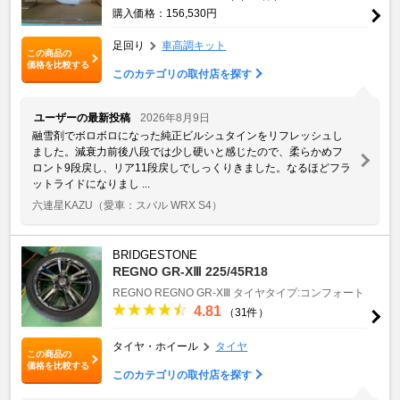
購入価格：156,530円
足回り
車高調キット
この商品の
価格を比較する
このカテゴリの取付店を探す
ユーザーの最新投稿
2026年8月9日
融雪剤でボロボロになった純正ビルシュタインをリフレッシュし
ました。減衰力前後八段では少し硬いと感じたので、柔らかめフ
ロント9段戻し、リア11段戻しでしっくりきました。なるほどフラ
ットライドになりまし ...
六連星KAZU
（愛車：スバル WRX S4）
BRIDGESTONE
REGNO GR-XⅢ 225/45R18
REGNO
REGNO GR-XⅢ
タイヤタイプ:コンフォート
4.81
（31件）
タイヤ・ホイール
タイヤ
この商品の
価格を比較する
このカテゴリの取付店を探す