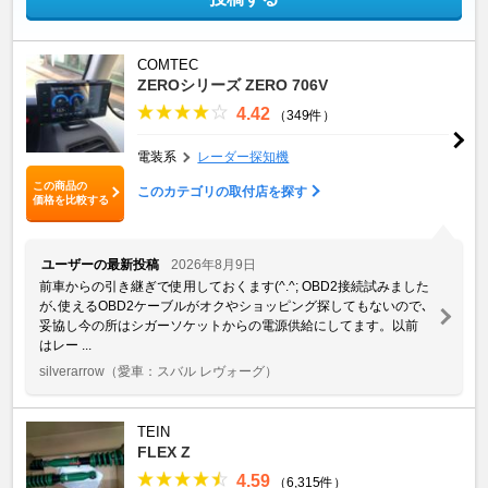
COMTEC
ZEROシリーズ ZERO 706V
4.42
（349件）
電装系
レーダー探知機
この商品の
このカテゴリの取付店を探す
価格を比較する
ユーザーの最新投稿
2026年8月9日
前車からの引き継ぎで使用しておくます(^.^; OBD2接続試みました
が､使えるOBD2ケーブルがオクやショッピング探してもないので､
妥協し今の所はシガーソケットからの電源供給にしてます。以前
はレー ...
silverarrow
（愛車：スバル レヴォーグ）
TEIN
FLEX Z
4.59
（6,315件）