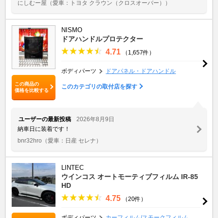
にしむー屋
（愛車：トヨタ クラウン（クロスオーバー））
NISMO
ドアハンドルプロテクター
4.71
（1,657件）
ボディパーツ
ドアパネル・ドアハンドル
この商品の
このカテゴリの取付店を探す
価格を比較する
ユーザーの最新投稿
2026年8月9日
納車日に装着です！
bnr32hro
（愛車：日産 セレナ）
LINTEC
ウインコス オートモーティブフィルム IR-85
HD
4.75
（20件）
ボディパーツ
カーフィルム/スモークフィルム