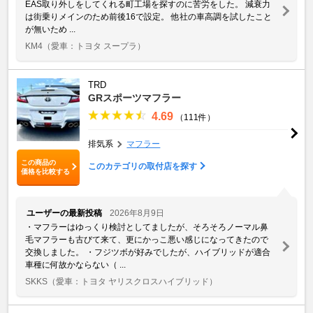
EAS取り外しをしてくれる町工場を探すのに苦労をした。 減衰力
は街乗りメインのため前後16で設定。 他社の車高調を試したこと
が無いため ...
KM4
（愛車：トヨタ スープラ）
TRD
GRスポーツマフラー
4.69
（111件）
排気系
マフラー
この商品の
このカテゴリの取付店を探す
価格を比較する
ユーザーの最新投稿
2026年8月9日
・マフラーはゆっくり検討としてましたが、そろそろノーマル鼻
毛マフラーも古びて来て、更にかっこ悪い感じになってきたので
交換しました。 ・フジツボが好みでしたが、ハイブリッドが適合
車種に何故かならない（ ...
SKKS
（愛車：トヨタ ヤリスクロスハイブリッド）