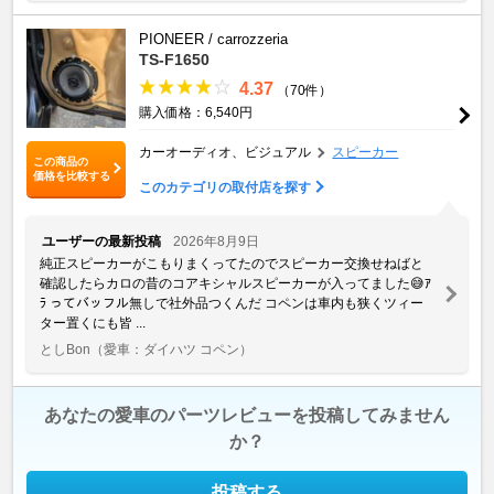
PIONEER / carrozzeria
TS-F1650
4.37
（70件）
購入価格：6,540円
カーオーディオ、ビジュアル
スピーカー
この商品の
価格を比較する
このカテゴリの取付店を探す
ユーザーの最新投稿
2026年8月9日
純正スピーカーがこもりまくってたのでスピーカー交換せねばと
確認したらカロの昔のコアキシャルスピーカーが入ってました😅ｱ
ﾗ ってバッフル無しで社外品つくんだ コペンは車内も狭くツィー
ター置くにも皆 ...
としBon
（愛車：ダイハツ コペン）
あなたの愛車のパーツレビューを投稿してみません
か？
投稿する