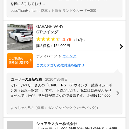
を後に入手しており ...
LessThanHuman
（愛車：トヨタ ランドクルーザー300）
GARAGE VARY
GTウイング
4.79
（14件）
購入価格：154,000円
ボディパーツ
ウイング
この商品の
価格を比較する
このカテゴリの取付店を探す
ユーザーの最新投稿
2026年8月9日
ガレージベリーさんの「CIVIC RS GTウイング 綾織りカーボ
ン製（台座FRP製）」です。 下道だけだと、私には効果がわかり
ませんでしたが、見た目が満点なので最高です。 お値段154,000
...
よっちゃんFL4
（愛車：ホンダ シビック (ハッチバック)）
シュアラスター株式会社
「コーティングを効果的に塗り分ける」が面