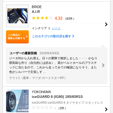
BRIDE
A.I.R
4.32
（82件）
インテリア
シート
この商品の
このカテゴリの取付店を探す
価格を比較する
ユーザーの最新投稿
2026年8月9日
ジータⅣから入れ替え。日々の乗降で挫折しました・・・ かなり
寝気味な作り（自分的には好み）、肩がベルトホールのプラスチ
ックに当たるので、これから走ってみての確認になりそう、また
色がシルバーで主張しす ...
ラウト2
（愛車：マツダ ロードスターRF）
YOKOHAMA
iceGUARD 8 (IG80) 185/65R15
iceGUARD
iceGUARD 8
タイヤタイプ:スタッドレス
-
（2件）