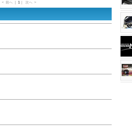
<
前へ
｜
1
｜
次へ
>