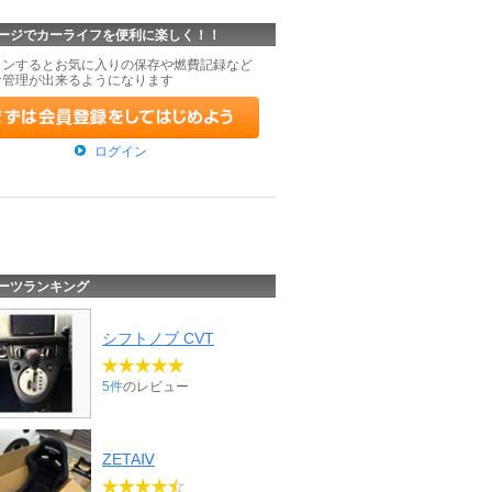
ージでカーライフを便利に楽しく！！
インするとお気に入りの保存や燃費記録など
な管理が出来るようになります
ログイン
ーツランキング
シフトノブ CVT
5件
のレビュー
ZETAⅣ