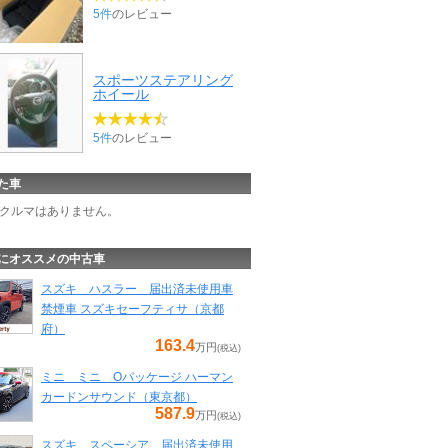
5件
のレビュー
スポーツステアリング
ホイール
5件
のレビュー
た車
クルマはありません。
にオススメの中古車
スズキ ハスラー 届出済未使用車
禁煙車 スズキセーフティサ（京都
府）
163.4
万円
(税込)
ミニ ミニ Oパッケージ ハーマン
カードンサウンド（東京都）
587.9
万円
(税込)
スズキ スペーシア 届出済未使用