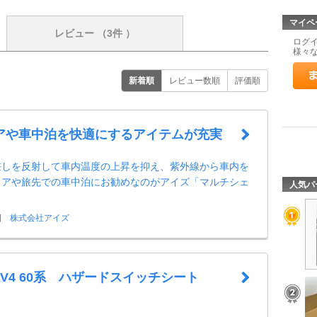
マイペ
レビュー
（3件 ）
ログ
様々
新着順
レビュー数順
評価順
アや車中泊を快適にするアイテムが充実
差しを反射して車内温度の上昇を抑え、紫外線から車内を
ドアや旅先での車中泊にお勧めなのがアイズ「マルチシェ
人気パ
日
株式会社アイズ
RAV4 60系 ハザードスイッチシート