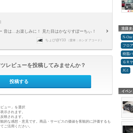
日
注目タ
 音は…お楽しみに！ 見た目はかなりすぽーちぃ！
N-One
ちょび@Y33
（愛車：ホンダ アコード）
フロ
樹脂
ＧＲ
ーツレビューを投稿してみませんか？
JG1
投稿する
イベン
レビュー」を選択
が表示されます。
に反映されます。
主観的な感想・意見です。商品・サービスの価値を客観的に評価するも
してご活用ください。