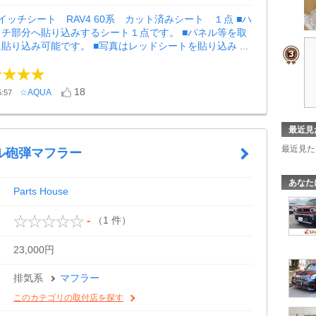
イッチシート RAV4 60系 カット済みシート １点 ■ハ
チ部分へ貼り込みするシート１点です。 ■パネル等を取
貼り込み可能です。 ■写真はレッドシートを貼り込み ...
18
☆AQUA
:57
最近見
最近見た
ル砲弾マフラー
あなた
Parts House
（1 件）
-
23,000円
排気系
マフラー
このカテゴリの取付店を探す