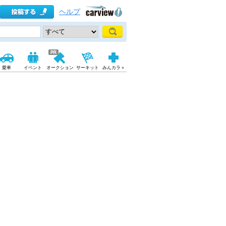
ヘルプ
愛車
イベント
オークション
サーキット
みんカラ＋