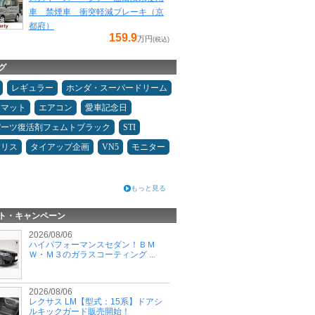
車 禁煙車 衝突軽減ブレーキ（京
都府）
159.9
万円
(税込)
グ
レギュラー
ホンダ・スーパードリーム
アマット
エアコン
愛車記念日
パーツ復活剤フェムトブラック
STI
ヤリス
タイアップ企画
VN5
モニター
もっと見る
ト・キャンペーン
2026/08/06
ハイパフォーマンスセダン！ＢＭ
Ｗ・Ｍ３のガラスコーティング ...
2026/08/06
レクサス LM【型式：15系】ドアシ
ルキックガード販売開始！