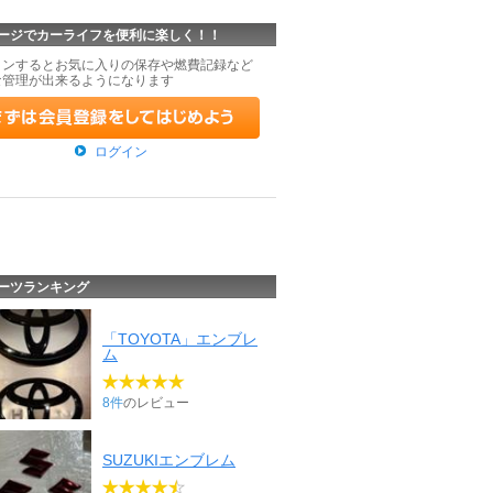
ージでカーライフを便利に楽しく！！
インするとお気に入りの保存や燃費記録など
な管理が出来るようになります
ログイン
ーツランキング
「TOYOTA」エンブレ
ム
8件
のレビュー
SUZUKIエンブレム