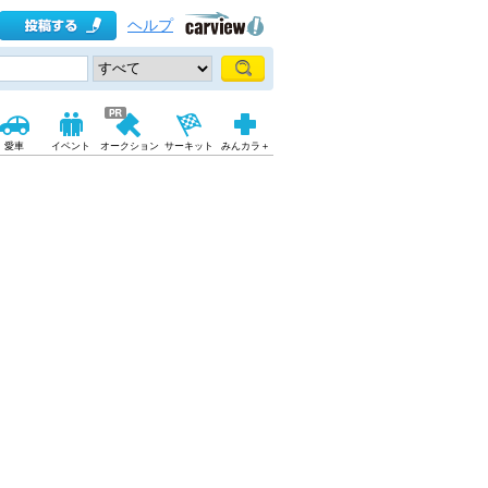
ヘルプ
愛車
イベント
オークション
サーキット
みんカラ＋