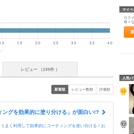
マイペ
ログ
様々
す。
レビュー
（159件 ）
人気パ
新着順
レビュー数順
評価順
ィングを効果的に塗り分ける」が面白い!?
をうまく利用して効果的にコーティングを使い分ける！お
！