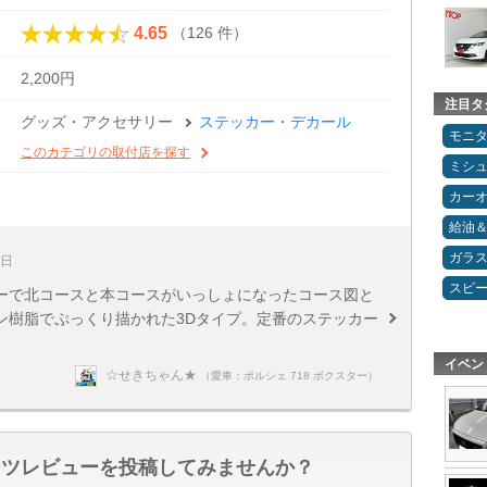
（126 件）
4.65
2,200円
注目タ
グッズ・アクセサリー
ステッカー・デカール
モニ
このカテゴリの取付店を探す
ミシ
カー
給油
ガラ
5日
スピ
ーで北コースと本コースがいっしょになったコース図と
ン樹脂でぷっくり描かれた3Dタイプ。定番のステッカー
イベン
☆せきちゃん★
（愛車：ポルシェ 718 ボクスター）
ーツレビューを投稿してみませんか？