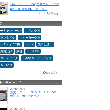
日産 ノート Mopコネクトナビ Mo
p寒冷地 全方位M（岡山県）
255.0
万円
(税込)
グ
ターキャンペーン
オイル交換
ュランタイヤ
スピーカー交換
オーディオ専門店
N-One
愛車記念日
＆燃費記録
京都
SUBARU
スコーティング
山梨県カーオーディオ
ーカー取付
もっと見る
ト・キャンペーン
2026/08/07
創業50年！！ 30％OFF！！ 5年
保証！ ボディガラス ...
2026/08/07