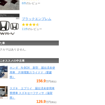
8件
のレビュー
ブラックエンブレム
11件
のレビュー
た車
クルマはありません。
にオススメの中古車
ホンダ N-BOX 新型 届出済未使
用車 片側電動スライドド（愛媛
県）
156.9
万円
(税込)
スズキ エブリイ 届出済未使用車
禁煙車 スズキセーフティサ（滋賀
県）
126.9
万円
(税込)