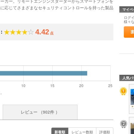
メーカー。リモートエンジンスターターからスマートフォンを
途に応じてさまざまなセキュリティコントロールを持った製品
マイペ
ログ
様々
4.42
：
点
）
人気パ
す。
レビュー
（902件 ）
新着順
レビュー数順
評価順