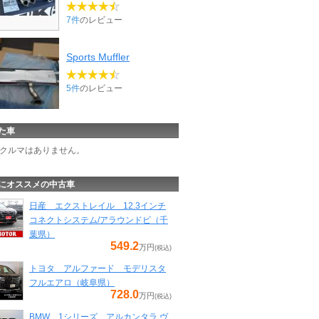
7件
のレビュー
Sports Muffler
5件
のレビュー
た車
クルマはありません。
にオススメの中古車
日産 エクストレイル 12.3インチ
コネクトシステム/アラウンドビ（千
葉県）
549.2
万円
(税込)
トヨタ アルファード モデリスタ
フルエアロ（岐阜県）
728.0
万円
(税込)
BMW 1シリーズ アルカンタラ ヴ