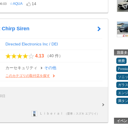
14
☆AQUA
6:03
 Chirp Siren
Directed Electronics Inc / DEI
注目タ
（40 件）
4.13
燃費
カーセキュリティ
その他
Premi
このカテゴリの取付店を探す
ソニ
ガラ
エン
20日
満タ
Ｌｉｂｅｒａｌ
（愛車：スズキ エブリイ）
イベン