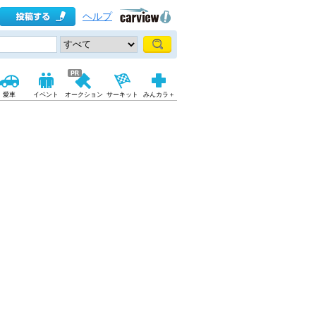
ヘルプ
愛車
イベント
オークション
サーキット
みんカラ＋