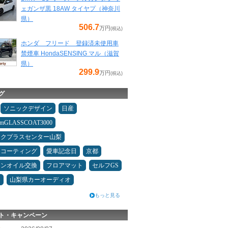
ェガンザ黒 18AW タイヤプ（神奈川
県）
506.7
万円
(税込)
ホンダ フリード 登録済未使用車
禁煙車 HondaSENSING マル（滋賀
県）
299.9
万円
(税込)
グ
ソニックデザイン
日産
umGLASSCOAT3000
ックプラスセンター山梨
スコーティング
愛車記念日
京都
ジンオイル交換
フロアマット
セルフGS
ン
山梨県カーオーディオ
もっと見る
ト・キャンペーン