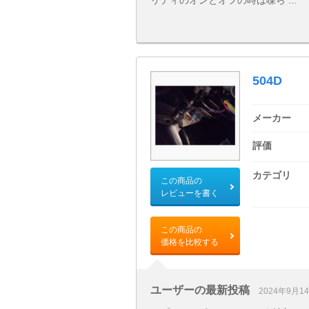
リティのオンとオフの時は喋ら ...
504D
メーカー
評価
カテゴリ
この商品の
レビューを書く
この商品の
価格を比較する
ユーザーの最新投稿
2024年9月1