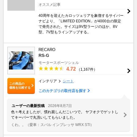
オススメ記事
40周年を迎えたカロッツェリアを象徴するサイバー
ナビより、「LIMITED EDITION」が4000台の限定
で発売された。サイズは9V型ラージのほか、8V
型、7V型もラインアップする。
RECARO
RS-G
モータースポーツシェル
4.72
（1,167件）
インテリア
シート
この商品の
価格を比較する
このカテゴリの取付店を探す
ユーザーの最新投稿
2026年8月7日
色々考えましたが、慣れ親しんだこいつで。 ヤフオクでゲットし
てキーパーで丸洗いしてもらいました。
くわ。。
（愛車：スバル インプレッサ WRX STI）