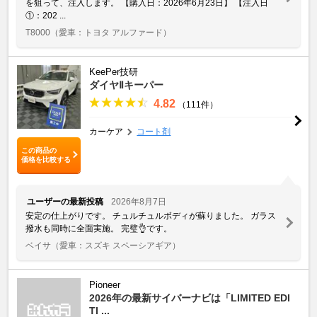
を狙って、注入します。 【購入日：2026年6月23日】 【注入日
①：202 ...
T8000
（愛車：トヨタ アルファード）
KeePer技研
ダイヤⅡキーパー
4.82
（111件）
カーケア
コート剤
この商品の
価格を比較する
ユーザーの最新投稿
2026年8月7日
安定の仕上がりです。 チュルチュルボディが蘇りました。 ガラス
撥水も同時に全面実施。 完璧👌です。
ベイサ
（愛車：スズキ スペーシアギア）
Pioneer
2026年の最新サイバーナビは「LIMITED EDI
TI ...