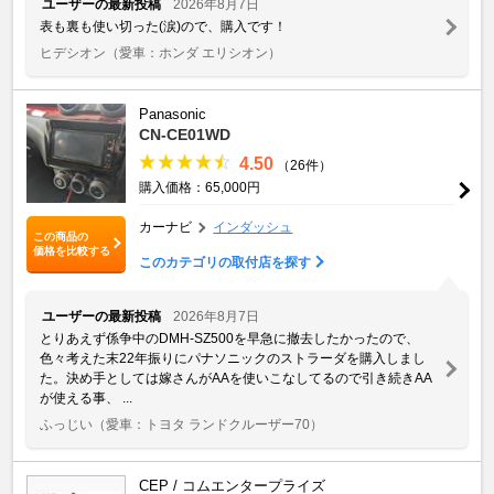
ユーザーの最新投稿
2026年8月7日
表も裏も使い切った(涙)ので、購入です！
ヒデシオン
（愛車：ホンダ エリシオン）
Panasonic
CN-CE01WD
4.50
（26件）
購入価格：65,000円
カーナビ
インダッシュ
この商品の
価格を比較する
このカテゴリの取付店を探す
ユーザーの最新投稿
2026年8月7日
とりあえず係争中のDMH-SZ500を早急に撤去したかったので、
色々考えた末22年振りにパナソニックのストラーダを購入しまし
た。決め手としては嫁さんがAAを使いこなしてるので引き続きAA
が使える事、 ...
ふっじい
（愛車：トヨタ ランドクルーザー70）
CEP / コムエンタープライズ