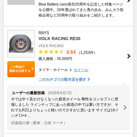
Blue Battery caos発売20周年を記念した特集ページ
を公開中。20年選ばれてきた青の歩み、みんカラ投
稿企画など20周年の取り組みをご紹介します。
RAYS
VOLK RACING RE30
VOLK RACING
4.64
（1,253件）
購入価格：45,000円
この商品の
タイヤ・ホイール
ホイール
価格を比較する
このカテゴリの取付店を探す
ユーザーの最新投稿
2026年8月7日
今では中々見かけなくなった鍛造ホイール 剛性をコンセプトに登
場しました ラインナップにあった鍛造の中では重い方ですが、そ
れでもRZ2よりちょっと軽いのでさすがと思います サイズは16イ
ンチ7J+4 ...
武蔵国の潮
（愛車：日産 マーチ）