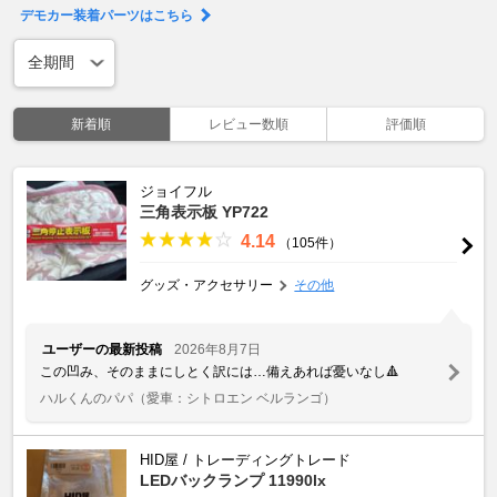
デモカー装着パーツはこちら
新着順
レビュー数順
評価順
ジョイフル
三角表示板 YP722
4.14
（105件）
グッズ・アクセサリー
その他
ユーザーの最新投稿
2026年8月7日
この凹み、そのままにしとく訳には…備えあれば憂いなし🔺
ハルくんのパパ
（愛車：シトロエン ベルランゴ）
HID屋 / トレーディングトレード
LEDバックランプ 11990lx