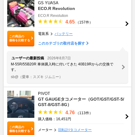
GS YUASA
ECO.R Revolution
ECO.R Revolution
4.65
（157件）
電装系
バッテリー
この商品の
価格を比較する
このカテゴリの取付店を探す
ユーザーの最新投稿
2026年8月7日
M-55R/55B20R 車体購入時に付いてきた 40B19Rからの交換で
す。
sb@
（愛車：スズキ ジムニー）
PIVOT
GT GAUGEタコメーター（GOT/GST/GST-5/
GST-8/GST-8G）
4.76
（113件）
購入価格：16,451円
この商品の
メーター
回転計/タコメーター
価格を比較する