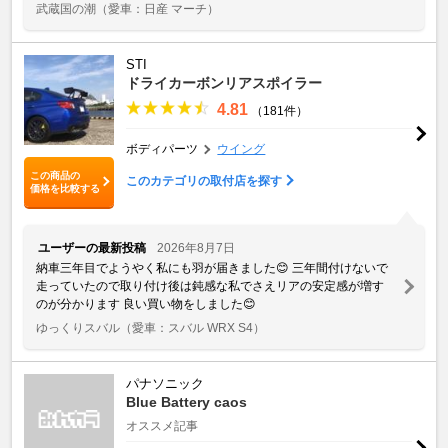
武蔵国の潮
（愛車：日産 マーチ）
STI
ドライカーボンリアスポイラー
4.81
（181件）
ボディパーツ
ウイング
この商品の
このカテゴリの取付店を探す
価格を比較する
ユーザーの最新投稿
2026年8月7日
納車三年目でようやく私にも羽が届きました😊 三年間付けないで
走っていたので取り付け後は鈍感な私でさえリアの安定感が増す
のが分かります 良い買い物をしました😊
ゆっくりスバル
（愛車：スバル WRX S4）
パナソニック
Blue Battery caos
オススメ記事