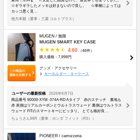
☆ギラギラしたメッキは好まないので良し。 ☆車種によっては
カッコ悪く見 ...
他力本願
（愛車：三菱 コルトプラス）
MUGEN / 無限
MUGEN SMART KEY CASE
4.60
（48件）
購入価格：7,998円
グッズ・アクセサリー
この商品の
キーホルダー・キーケース
価格を比較する
ユーザーの最新投稿
2026年8月7日
商品番号 90000-XYM -374A-RD Aタイプ 赤のステッチ 裏地も
赤 表側はリアルカーボンとウルトラスウェード 裏側はウルトラス
ウェード FITのスマートキーにピッタリ。 とても格好良 ...
ちょうさん98R
（愛車：ホンダ フィット（RS））
PIONEER / carrozzeria