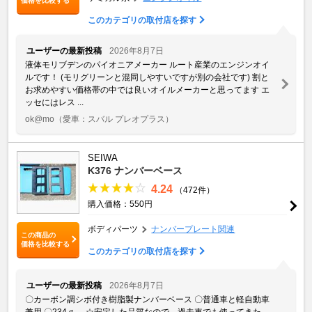
価格を比較する
このカテゴリの取付店を探す
ユーザーの最新投稿
2026年8月7日
液体モリブデンのパイオニアメーカー ルート産業のエンジンオイ
ルです！ (モリグリーンと混同しやすいですが別の会社です) 割と
お求めやすい価格帯の中では良いオイルメーカーと思ってます エ
ッセにはレス ...
ok@mo
（愛車：スバル プレオプラス）
SEIWA
K376 ナンバーベース
4.24
（472件）
購入価格：550円
ボディパーツ
ナンバープレート関連
この商品の
価格を比較する
このカテゴリの取付店を探す
ユーザーの最新投稿
2026年8月7日
〇カーボン調シボ付き樹脂製ナンバーベース 〇普通車と軽自動車
兼用 〇234ｇ ☆安定した品質なので、過去車でも使ってきた。