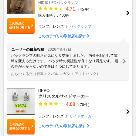
HID屋 LEDバックランプ
4.71
（45件）
購入価格：5,400円
この商品の
ランプ、レンズ
バックランプ
価格を比較する
このカテゴリの取付店を探す
ユーザーの最新投稿
2026年8月7日
バックランプの暗さが気になり交換しました。 内張を剥がして電
球を変えるだけです。 バック時の視認性が良くなり満足です。 耐
久性がわからないので星は４つにしてあります。
おらつくるた
（愛車：スバル レガシィ アウトバック）
DEPO
クリスタルサイドマーカー
4.00
（70件）
ランプ、レンズ
サイドマーカー
この商品の
このカテゴリの取付店を探す
価格を比較する