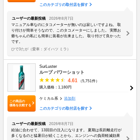
このカテゴリの取付店を探す
ユーザーの最新投稿
2026年8月7日
マニュアル車なのにタコメーターが無いのは寂しいですよね。 取
り付けが簡単そうなので、このタコメーターにしました。 実際お
爺ちゃんの私にも簡単に装着が出来ました。 取り付けて良かった
です。
ひで3たが
（愛車：ダイハツ ミラ）
SurLuster
ループ パワーショット
4.61
（5,751件）
購入価格：1,180円
ケミカル系
添加剤
この商品の
価格を比較する
このカテゴリの取付店を探す
ユーザーの最新投稿
2026年8月7日
給油に合わせて、13回目の注入になります。 夏期は長距離走行が
多くなるのと猛暑日が続くことから、エンジンへの負荷軽減効果