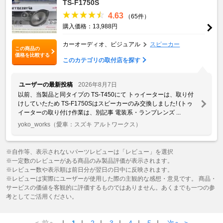
TS-F1750S
4.63
（65件）
購入価格：13,988円
カーオーディオ、ビジュアル
スピーカー
この商品の
価格を比較する
このカテゴリの取付店を探す
ユーザーの最新投稿
2026年8月7日
以前、当製品と同タイプの TS-T450にて トゥイーターは、取り付
けしていたため TS-F1750Sはスピーカーのみ交換しました! (トゥ
イーターの取り付け作業は、別記事 電装系・ランプレンズ ...
yoko_works
（愛車：スズキ アルトワークス）
※自作等、表示されないパーツレビューは「レビュー」を選択
※一定数のレビューがある商品のみ製品評価が表示されます。
※レビュー数や表示順は前日分が翌日の日中に反映されます。
※レビューは実際にユーザーが使用した際の主観的な感想・意見です。 商品・
サービスの価値を客観的に評価するものではありません。あくまでも一つの参
考としてご活用ください。
<
前へ
｜
1
｜
2
｜
3
｜
4
｜
5
｜
次へ
>