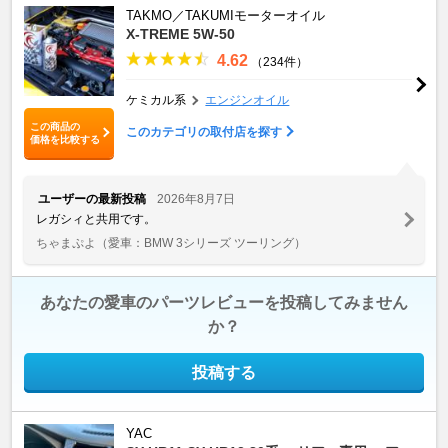
TAKMO／TAKUMIモーターオイル
X-TREME 5W-50
4.62
（234件）
ケミカル系
エンジンオイル
この商品の
このカテゴリの取付店を探す
価格を比較する
ユーザーの最新投稿
2026年8月7日
レガシィと共用です。
ちゃまぷよ
（愛車：BMW 3シリーズ ツーリング）
あなたの愛車のパーツレビューを投稿してみません
か？
投稿する
YAC