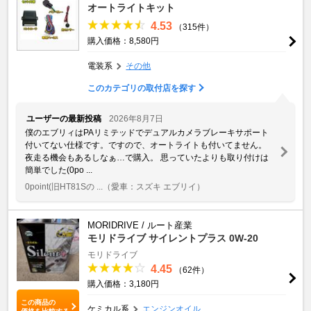
オートライトキット
4.53
（315件）
購入価格：8,580円
電装系
その他
このカテゴリの取付店を探す
ユーザーの最新投稿
2026年8月7日
僕のエブリィはPAリミテッドでデュアルカメラブレーキサポート
付いてない仕様です。ですので、オートライトも付いてません。
夜走る機会もあるしなぁ…で購入。 思っていたよりも取り付けは
簡単でした(0po ...
0point(旧HT81Sの ...
（愛車：スズキ エブリイ）
MORIDRIVE / ルート産業
モリドライブ サイレントプラス 0W-20
モリドライブ
4.45
（62件）
購入価格：3,180円
この商品の
ケミカル系
エンジンオイル