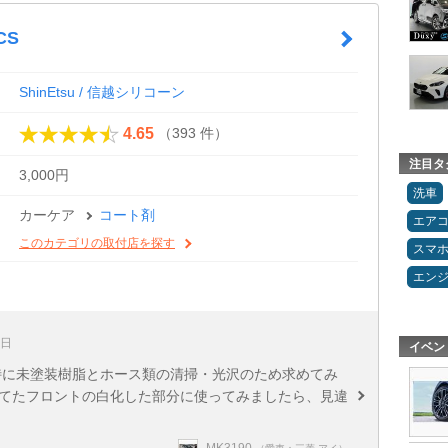
CS
ShinEtsu / 信越シリコーン
（393 件）
4.65
注目タ
3,000円
洗車
カーケア
コート剤
エア
このカテゴリの取付店を探す
スマ
エン
2日
イベン
特に未塗装樹脂とホース類の清掃・光沢のため求めてみ
ってたフロントの白化した部分に使ってみましたら、見違