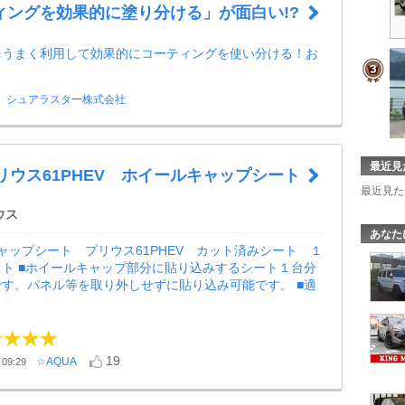
ィングを効果的に塗り分ける」が面白い!?
をうまく利用して効果的にコーティングを使い分ける！お
！
シュアラスター株式会社
最近見
プリウス61PHEV ホイールキャップシート
最近見た
ウス
あなた
ャップシート プリウス61PHEV カット済みシート １
ト ■ホイールキャップ部分に貼り込みするシート１台分
す。パネル等を取り外しせずに貼り込み可能です。 ■適
19
☆AQUA
09:29