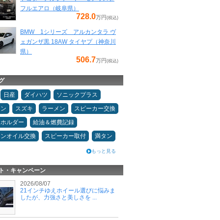
フルエアロ（岐阜県）
728.0
万円
(税込)
BMW 1シリーズ アルカンタラ ヴ
ェガンザ黒 18AW タイヤプ（神奈川
県）
506.7
万円
(税込)
グ
日産
ダイハツ
ソニックプラス
コン
スズキ
ラーメン
スピーカー交換
ホホルダー
給油＆燃費記録
ジンオイル交換
スピーカー取付
満タン
もっと見る
ト・キャンペーン
2026/08/07
21インチゆえホイール選びに悩みま
したが、力強さと美しさを ...