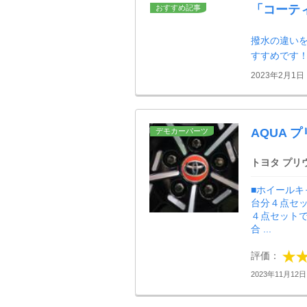
「コーテ
おすすめ記事
撥水の違い
すすめです
2023年2月1日
AQUA 
デモカーパーツ
トヨタ プリ
■ホイールキ
台分４点セッ
４点セットで
合 ...
評価：
2023年11月12日 