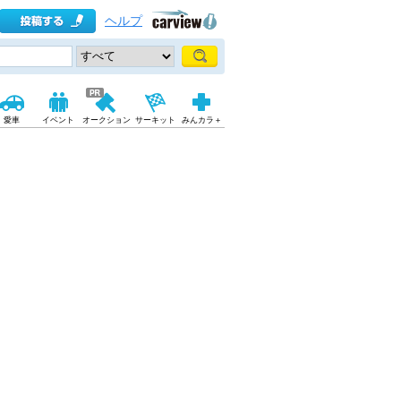
ヘルプ
愛車
イベント
オークション
サーキット
みんカラ＋