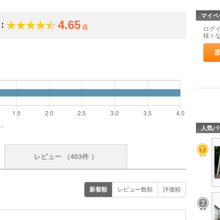
マイペ
4.65
：
点
ログ
様々
す。
人気パ
レビュー
（403件 ）
新着順
レビュー数順
評価順