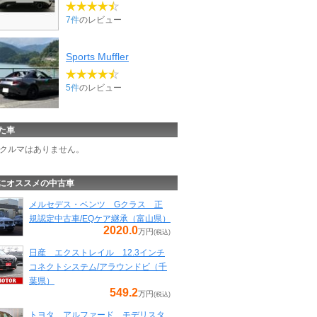
7件
のレビュー
Sports Muffler
5件
のレビュー
た車
クルマはありません。
にオススメの中古車
メルセデス・ベンツ Gクラス 正
規認定中古車/EQケア継承（富山県）
2020.0
万円
(税込)
日産 エクストレイル 12.3インチ
コネクトシステム/アラウンドビ（千
葉県）
549.2
万円
(税込)
トヨタ アルファード モデリスタ