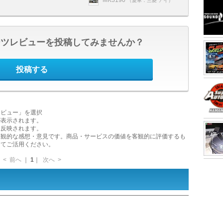
MK3190
（愛車：三菱 アイ）
ーツレビューを投稿してみませんか？
投稿する
レビュー」を選択
が表示されます。
に反映されます。
主観的な感想・意見です。商品・サービスの価値を客観的に評価するも
してご活用ください。
<
前へ
｜
1
｜
次へ
>