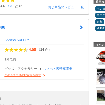
注目タ
61
nlc
4:47
同じ商品のレビュー一覧
ホン
モニ
京都
088
ＧＲ8
SANWA SUPPLY
イベン
（24 件）
4.58
1,671円
グッズ・アクセサリー
スマホ・携帯充電器
このカテゴリの取付店を探す
日