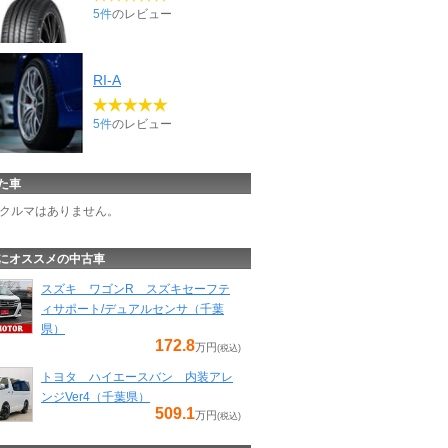
5件
のレビュー
RI-A
5件
のレビュー
た車
クルマはありません。
にオススメの中古車
スズキ ワゴンR スズキセーフテ
ィサポート/デュアルセンサ（千葉
県）
172.8
万円
(税込)
トヨタ ハイエースバン 内装アレ
ンジVer4（千葉県）
509.1
万円
(税込)