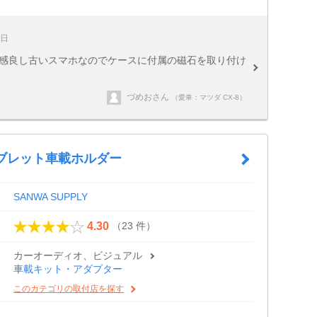
7日
用感良し古いスマホなのでケースに付属の磁石を取り付け
づめおさん
（愛車：マツダ CX-8）
タブレット車載ホルダー
SANWA SUPPLY
（23 件）
4.30
カーオーディオ、ビジュアル
車載キット・アダプター
このカテゴリの取付店を探す