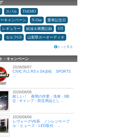
グ
ダ
スバル
TAKMO
ターキャンペーン
N-One
愛車記念日
レギュラー
給油＆燃費記録
STI
6
セルフGS
山梨県カーオーディオ
もっと見る
ト・キャンペーン
2026/08/07
CIVIC FL1 RS x SA浜松 SPORTS
...
2026/08/06
眩しい！ 夜間の作業・洗車・BB
Q・キャンプ・防災用品とし ...
2026/08/06
レヴォーグVN系 ノンレジケーブ
ル・ヒューズ・LED取付 ...