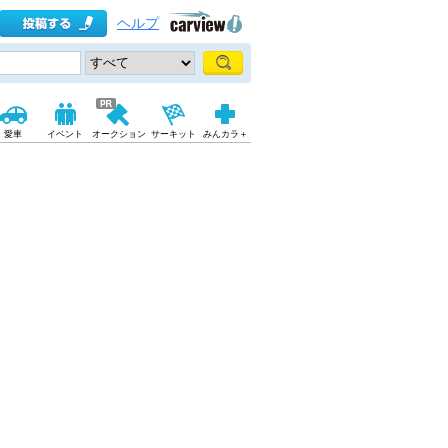
ヘルプ
愛車
イベント
オークション
サーキット
みんカラ＋