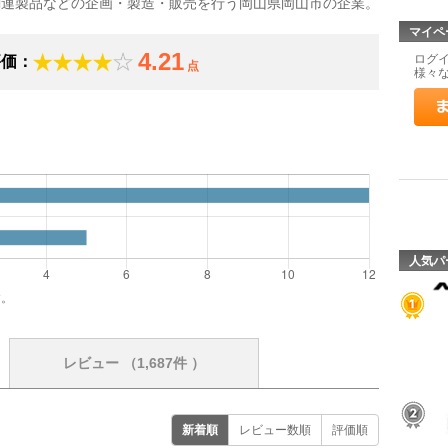
関連製品などの企画・製造・販売を行う岡山県岡山市の企業。
マイペ
4.21
ログ
評価：
点
様々
）
人気パ
す。
レビュー
（1,687件 ）
新着順
レビュー数順
評価順