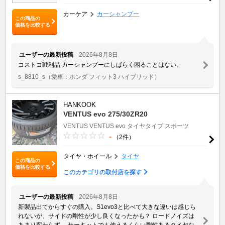
カーケア
カーシャンプー
この商品の
価格を比較する
ユーザーの最新投稿
2026年8月8日
コストコ戦利品 カーシャンプーにしばらく困ることはない。
s_8810_s
（愛車：ホンダ フィット3 ハイブリッド）
HANKOOK
VENTUS evo 275/30ZR20
VENTUS
VENTUS evo
タイヤタイプ:スポーツ
-
（2件）
タイヤ・ホイール
タイヤ
この商品の
価格を比較する
このカテゴリの取付店を探す
ユーザーの最新投稿
2026年8月8日
新製品出てからすぐの購入。S1evo3と比べて大きな違いは感じら
れないが、サイドの剛性が少し良くなったかも？ ロードノイズは
あまり変わらず。 サーキットでも使えるくらい剛性あるタイヤな