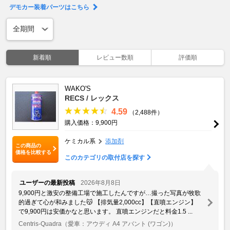
デモカー装着パーツはこちら
新着順
レビュー数順
評価順
WAKO'S
RECS / レックス
4.59
（2,488件）
購入価格：9,900円
ケミカル系
添加剤
この商品の
価格を比較する
このカテゴリの取付店を探す
ユーザーの最新投稿
2026年8月8日
9,900円と激安の整備工場で施工したんですが…撮った写真が牧歌
的過ぎて心が和みました😽 【排気量2,000cc】【直噴エンジン】
で9,900円は安価かなと思います。 直噴エンジンだと料金1.5 ...
Centris-Quadra
（愛車：アウディ A4 アバント (ワゴン)）