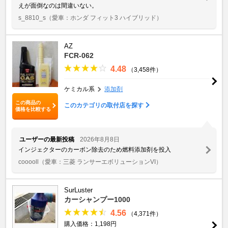
えが面倒なのは間違いない。
s_8810_s
（愛車：ホンダ フィット3 ハイブリッド）
AZ
FCR-062
4.48
（3,458件）
ケミカル系
添加剤
この商品の
このカテゴリの取付店を探す
価格を比較する
ユーザーの最新投稿
2026年8月8日
インジェクターのカーボン除去のため燃料添加剤を投入
cooooll
（愛車：三菱 ランサーエボリューションVI）
SurLuster
カーシャンプー1000
4.56
（4,371件）
購入価格：1,198円