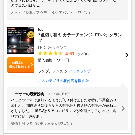
のでコスパはか ...
とっく
（愛車：アウディ RS4アバント （ワゴン））
fcl.
2色切り替え カラーチェンジLEDバックラン
プ
LEDバックランプ
4.61
（64件）
購入価格：7,011円
この商品の
価格を比較する
ランプ、レンズ
バックランプ
このカテゴリの取付店を探す
ユーザーの最新投稿
2026年8月8日
バック/テールで点灯するように取り付けましたが特に不具合あり
ません。 期待通りに後ろからの視認性と後退時の視認性が跳ね上
がりました。 H82Wはリアコンビランプが全面クリアなので、光
り方に統一感があ ...
魔物を討つ者
（愛車：三菱 eKワゴン）