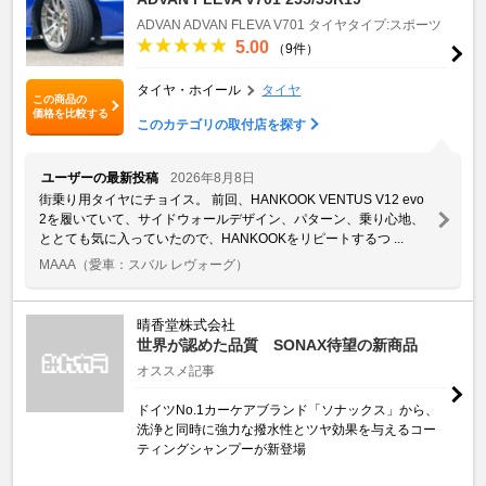
ADVAN
ADVAN FLEVA V701
タイヤタイプ:スポーツ
5.00
（9件）
タイヤ・ホイール
タイヤ
この商品の
価格を比較する
このカテゴリの取付店を探す
ユーザーの最新投稿
2026年8月8日
街乗り用タイヤにチョイス。 前回、HANKOOK VENTUS V12 evo
2を履いていて、サイドウォールデザイン、パターン、乗り心地、
ととても気に入っていたので、HANKOOKをリピートするつ ...
MAAA
（愛車：スバル レヴォーグ）
晴香堂株式会社
世界が認めた品質 SONAX待望の新商品
オススメ記事
ドイツNo.1カーケアブランド「ソナックス」から、
洗浄と同時に強力な撥水性とツヤ効果を与えるコー
ティングシャンプーが新登場