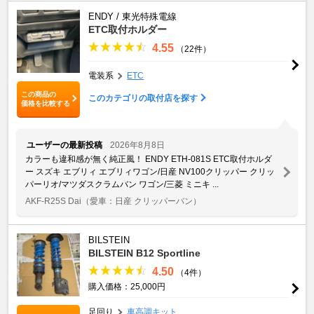
ENDY / 東光特殊電線
ETC取付ホルダー
4.55
（22件）
電装系
ETC
この商品の
このカテゴリの取付店を探す
価格を比較する
ユーザーの最新投稿
2026年8月8日
カラーも違和感が無く純正風！ ENDY ETH-081S ETC取付ホルダ
ー スズキ エブリィ エブリィワゴン/日産 NV100クリッパー クリッ
パーリオ/マツダスクラムバン ワゴン/三菱 ミニキ ...
AKF-R25S Dai
（愛車：日産 クリッパーバン）
BILSTEIN
BILSTEIN B12 Sportline
4.50
（4件）
購入価格：25,000円
足回り
車高調キット