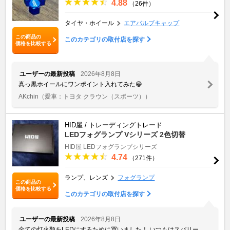
4.88
（26件）
タイヤ・ホイール
エアバルブキャップ
この商品の
このカテゴリの取付店を探す
価格を比較する
ユーザーの最新投稿
2026年8月8日
真っ黒ホイールにワンポイント入れてみた😁
AKchin
（愛車：トヨタ クラウン（スポーツ））
HID屋 / トレーディングトレード
LEDフォグランプ Vシリーズ 2色切替
HID屋 LEDフォグランプシリーズ
4.74
（271件）
ランプ、レンズ
フォグランプ
この商品の
価格を比較する
このカテゴリの取付店を探す
ユーザーの最新投稿
2026年8月8日
全ての灯火類をLEDにするために買いました！ いつもはスパリー