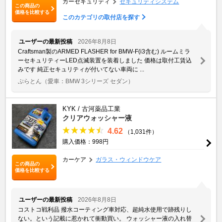
カーセキュリティ
セキュリティシステム
この商品の
価格を比較する
このカテゴリの取付店を探す
ユーザーの最新投稿
2026年8月8日
Craftsman製のARMED FLASHER for BMW-F(i3含む) ルームミラ
ーセキュリティーLED点滅装置を装着しました 価格は取付工賃込
みです 純正セキュリティが付いてない車両に ...
ぷらとん
（愛車：BMW 3シリーズ セダン）
KYK / 古河薬品工業
クリアウォッシャー液
4.62
（1,031件）
購入価格：998円
カーケア
ガラス・ウィンドウケア
この商品の
価格を比較する
ユーザーの最新投稿
2026年8月8日
コストコ戦利品 撥水コーティング車対応、超純水使用で跡残りし
ない。という記載に惹かれて衝動買い。 ウォッシャー液の入れ替