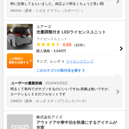
時に交換してもらいました。純正より明るくちょうど良い🙆
AKchin
（愛車：トヨタ クラウン（スポーツ））
ユアーズ
光量調整付き LEDライセンスユニット
ライセンスユニット
4.69
（62件）
購入価格：4,640円
この商品の
ランプ、レンズ
ライセンスランプ
価格を比較する
このカテゴリの取付店を探す
ユーザーの最新投稿
2026年8月8日
明るくて車内でガサゴソするのにいいですね 画像は無いですが、
カーテシもＬＥＤのフルセットです
10MO3
（愛車：ホンダ ステップワゴンスパーダ）
株式会社アイズ
アウトドアや車中泊を快適にするアイテムが
充実