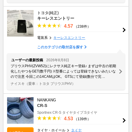
トヨタ(純正)
キーレスエントリー
4.57
（238件）
電装系
キーレスエントリー
このカテゴリの取付店を探す
ユーザーの最新投稿
2026年8月8日
プリウスPHV(ZVW52)にレクサス純正キー登録♪ まずは中古の初期
化したやつをGET(数千円) ※型番によっては登録できないみたいな
ので注意 今回この14CAMはOK。 GTSにて登録(数分で完 ...
ナイスキ
（愛車：トヨタ プリウスPHV）
NANKANG
CR-S
Sportnex
CR-S
タイヤタイプ:Sタイヤ
4.53
（139件）
タイヤ・ホイール
タイヤ