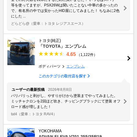
等を使ってますが、PSX26Wは聞いたことない中華の多かったの
で、有名所の中では安かったHID屋にしてみました！ ちなみに2色
にした ...
どらどら@
（愛車：トヨタ レジアスエース）
トヨタ(純正)
「TOYOTA」エンブレム
4.65
（1,122件）
ボディパーツ
エンブレム
このカテゴリの取付店を探す
ユーザーの最新投稿
2026年8月8日
バリバリっと剥がし、やすりがけから塗装までやってみました。
ミッチャクロンを2回ほど吹き、チッピングブラックにて塗装 オフ
ロード感が増しました！
tat4
（愛車：トヨタ RAV4）
YOKOHAMA
ADVAN FLEVA V701 255/35R19