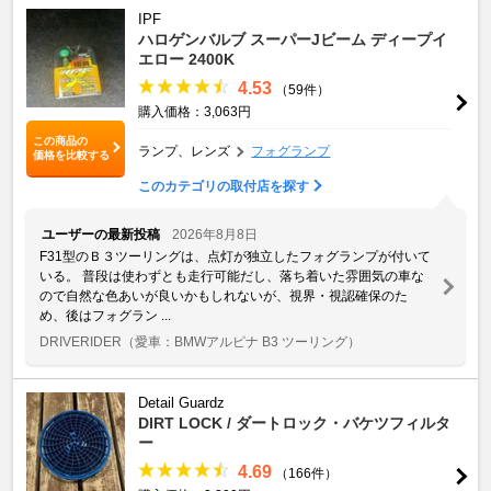
IPF
ハロゲンバルブ スーパーJビーム ディープイ
エロー 2400K
4.53
（59件）
購入価格：3,063円
この商品の
ランプ、レンズ
フォグランプ
価格を比較する
このカテゴリの取付店を探す
ユーザーの最新投稿
2026年8月8日
F31型のＢ３ツーリングは、点灯が独立したフォグランプが付いて
いる。 普段は使わずとも走行可能だし、落ち着いた雰囲気の車な
ので自然な色あいが良いかもしれないが、視界・視認確保のた
め、後はフォグラン ...
DRIVERIDER
（愛車：BMWアルピナ B3 ツーリング）
Detail Guardz
DIRT LOCK / ダートロック・バケツフィルタ
ー
4.69
（166件）