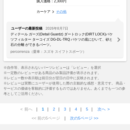
購入価格：2,300円
カーケア
その他
ユーザーの最新投稿
2026年8月7日
ディテール ガーズ(Detail Guardz) ダートロック(DIRT LOCK)バケ
ツフィルター ターコイズ DG-DL-TRQ バケツの底にひいて、砂と
石の分離 ができるパーツ。
percorrenza
（愛車：スズキ スイフトスポーツ）
※自作等、表示されないパーツレビューは「レビュー」を選択
※一定数のレビューがある商品のみ製品評価が表示されます。
※レビュー数や表示順は前日分が翌日の日中に反映されます。
※レビューは実際にユーザーが使用した際の主観的な感想・意見です。 商品・
サービスの価値を客観的に評価するものではありません。あくまでも一つの参
考としてご活用ください。
<
前へ
｜
1
｜
2
｜
3
｜
4
｜
5
｜
次へ
>
<< 前の5ページ
｜
次の5ページ >>