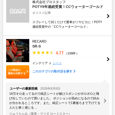
株式会社プロスタッフ
POTY9年連続受賞！CCウォーターゴールド
オススメ記事
スプレーして拭くだけで愛車がツヤピカに！POTY
連続受賞中の「CCウォーターゴールド」
RECARO
SR-S
4.77
（108件）
インテリア
シート
この商品の
このカテゴリの取付店を探す
価格を比較する
ユーザーの最新投稿
2026年8月6日
16万キロ走ってるので純正シートが破けスポンジがボロボロと飛
び出していたので買いました。 ポジションが高めになるので好み
が分かれるところです。また、純正シートで1番後ろまで下げてる
人だと狭く感じる ...
りゅうちゃみ
（愛車：マツダ ロードスター）