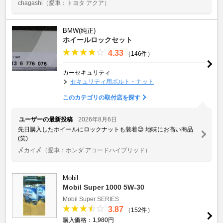
chagashi
（愛車：トヨタ アクア）
BMW(純正)
ホイールロックセット
4.33
（146件）
カーセキュリティ
セキュリティ用ボルト・ナット
このカテゴリの取付店を探す
ユーザーの最新投稿
2026年8月6日
先日購入したホイールにロックナットも装着😊 地味にお高い商品
(笑)
〆カイ〆
（愛車：ホンダ アコードハイブリッド）
Mobil
Mobil Super 1000 5W-30
Mobil Super SERIES
3.87
（152件）
購入価格：1,980円