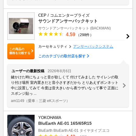
CEP / コムエンタープライズ
サウンドアンサーバックキット
サウンドアンサーバックキット (BACKMAN)
4.59
（298件）
カーセキュリティ
アンサーバックシステム
この商品の
価格を比較する
このカテゴリの取付店を探す
ユーザーの最新投稿
2026年8月6日
鍵かけた時にちょっと音が欲しくて 付けてみました サイレンの取
り付け場所 室内置きだと音小さすぎだから とりあえずボンネット
中に設置してみて 今度は音大きいから夜ウザいなって事で 正面に
スポンジ貼っ ...
am1149
（愛車：三菱 eKスポーツ）
YOKOHAMA
BluEarth AE-01 165/65R15
BluEarth
BluEarth AE-01
タイヤタイプ:エコ