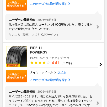
この商品の
このカテゴリの取付店を探す
価格を比較する
ユーザーの最新投稿
2026年8月6日
4Lを注ぎ足し用に購入 コーナンで3,000円強でした。 安くて注ぎ
やすい形状なのも良かったです。
らいごる
（愛車：スズキ Keiワークス）
PIRELLI
POWERGY
POWERGY
タイヤタイプ:エコ
4.41
（352件）
タイヤ・ホイール
タイヤ
この商品の
価格を比較する
このカテゴリの取付店を探す
ユーザーの最新投稿
2026年8月6日
サイズ225 40 18 です。 8jに組み込んで引っ張り気味でした。 も
うワンサイズ広くするべきでしたね… 乗り心地は激安タイヤのフ
ァイナリスト595evoからの変更なので正直こっちのが良いです ...