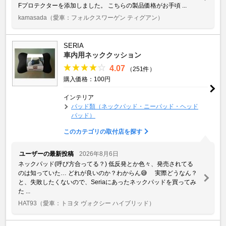
Fプロテクターを添加しました。 こちらの製品価格がお手頃 ...
kamasada
（愛車：フォルクスワーゲン ティグアン）
SERIA
車内用ネッククッション
4.07
（251件）
購入価格：100円
インテリア
パッド類（ネックパッド・ニーパッド・ヘッド
パッド）
このカテゴリの取付店を探す
ユーザーの最新投稿
2026年8月6日
ネックパッド(呼び方合ってる？) 低反発とか色々、発売されてる
のは知っていた… どれが良いのか？わからん😅 実際どうなん？
と、失敗したくないので、Seriaにあったネックパッドを買ってみ
た ...
HAT93
（愛車：トヨタ ヴォクシー ハイブリッド）