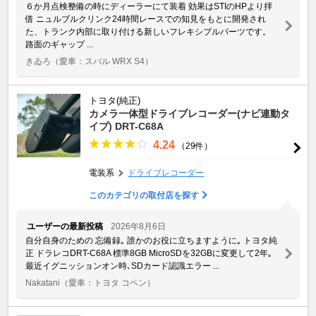
６か月点検整備の時にディーラーにて装着 効果はSTIのHPより拝
借 ニュルブルクリンク24時間レースでの知見をもとに開発され
た、トランク内部に取り付ける新しいフレキシブルパーツです。
路面のギャップ ...
きゐろ
（愛車：スバル WRX S4）
トヨタ(純正)
カメラ一体型ドライブレコーダー(ナビ連動タ
イプ) DRT-C68A
4.24
（29件）
電装系
ドライブレコーダー
このカテゴリの取付店を探す
ユーザーの最新投稿
2026年8月6日
自分自身のための 忘備録｡ 誰かのお役に立ちますように｡ トヨタ純
正 ドラレコDRT-C68A 標準8GB MicroSDを32GBに変更して2年｡
最近イグニッションオン時､SDカード認識エラー ...
Nakatani
（愛車：トヨタ コペン）