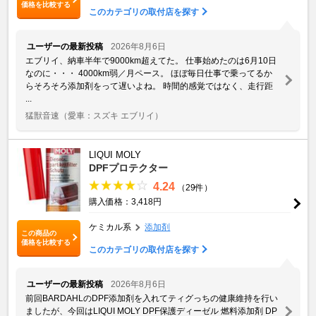
価格を比較する
このカテゴリの取付店を探す
ユーザーの最新投稿
2026年8月6日
エブリイ、納車半年で9000km超えてた。 仕事始めたのは6月10日
なのに・・・ 4000km弱／月ペース。 ほぼ毎日仕事で乗ってるか
らそろそろ添加剤をって遅いよね。 時間的感覚ではなく、走行距
...
猛獣音速
（愛車：スズキ エブリイ）
LIQUI MOLY
DPFプロテクター
4.24
（29件）
購入価格：3,418円
ケミカル系
添加剤
この商品の
価格を比較する
このカテゴリの取付店を探す
ユーザーの最新投稿
2026年8月6日
前回BARDAHLのDPF添加剤を入れてティグっちの健康維持を行い
ましたが、今回はLIQUI MOLY DPF保護ディーゼル 燃料添加剤 DP