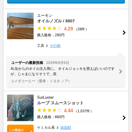
エーモン
オイルノズル / 8807
4.29
（28件）
購入価格：280円
工具
その他
ユーザーの最新投稿
2026年8月6日
4L缶からのオイル注入用に。 オイルジョッキを買えばいいのです
が、じゃまになりそうで…笑
コメダコーヒー
（愛車：トヨタ ノア）
SurLuster
ループ スムースショット
4.44
（1,037件）
購入価格：880円
ケミカル系
添加剤
この商品の