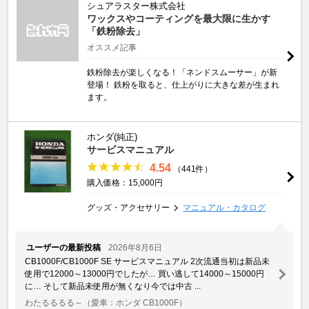
シュアラスター株式会社
ワックスやコーティングを最大限に生かす
「鉄粉除去」
オススメ記事
鉄粉除去が楽しくなる！「ネンドスムーサー」が新
登場！ 鉄粉を取ると、仕上がりに大きな差が生まれ
ます。
ホンダ(純正)
サービスマニュアル
4.54
（441件）
購入価格：15,000円
グッズ・アクセサリー
マニュアル・カタログ
ユーザーの最新投稿
2026年8月6日
CB1000F/CB1000F SE サービスマニュアル 2次流通当初は新品未
使用で12000～13000円でしたが… 買い逃して14000～15000円
に… そして新品未使用が無くなり今では中古 ...
わたるるるる～
（愛車：ホンダ CB1000F）