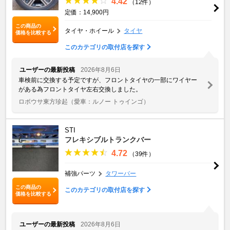
4.42
（12件）
定価：14,900円
この商品の
タイヤ・ホイール
タイヤ
価格を比較する
このカテゴリの取付店を探す
ユーザーの最新投稿
2026年8月6日
車検前に交換する予定ですが、フロントタイヤの一部にワイヤー
がある為フロントタイヤ左右交換しました。
ロボウサ東方珍起
（愛車：ルノー トゥインゴ）
STI
フレキシブルトランクバー
4.72
（39件）
補強パーツ
タワーバー
この商品の
このカテゴリの取付店を探す
価格を比較する
ユーザーの最新投稿
2026年8月6日