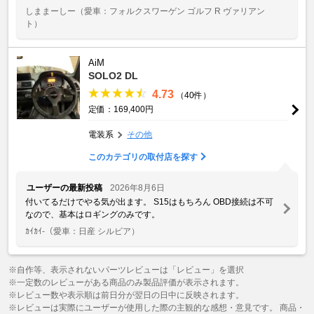
しままーしー
（愛車：フォルクスワーゲン ゴルフ R ヴァリアン
ト）
AiM
SOLO2 DL
4.73
（40件）
定価：169,400円
電装系
その他
このカテゴリの取付店を探す
ユーザーの最新投稿
2026年8月6日
付いてるだけでやる気が出ます。 S15はもちろん OBD接続は不可
なので、基本はロギングのみです。
ｶｲｶｲ-
（愛車：日産 シルビア）
※自作等、表示されないパーツレビューは「レビュー」を選択
※一定数のレビューがある商品のみ製品評価が表示されます。
※レビュー数や表示順は前日分が翌日の日中に反映されます。
※レビューは実際にユーザーが使用した際の主観的な感想・意見です。 商品・