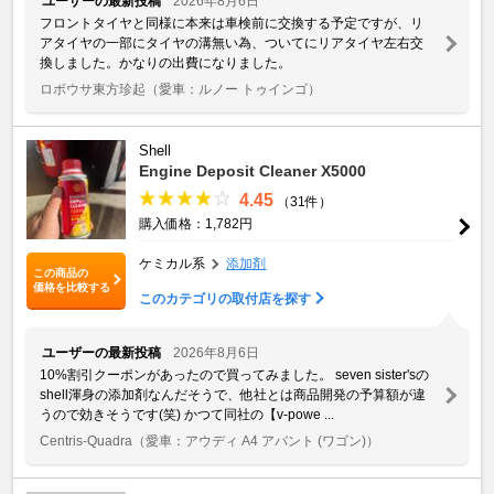
ユーザーの最新投稿
2026年8月6日
フロントタイヤと同様に本来は車検前に交換する予定ですが、リ
アタイヤの一部にタイヤの溝無い為、ついてにリアタイヤ左右交
換しました。かなりの出費になりました。
ロボウサ東方珍起
（愛車：ルノー トゥインゴ）
Shell
Engine Deposit Cleaner X5000
4.45
（31件）
購入価格：1,782円
ケミカル系
添加剤
この商品の
価格を比較する
このカテゴリの取付店を探す
ユーザーの最新投稿
2026年8月6日
10%割引クーポンがあったので買ってみました。 seven sister'sの
shell渾身の添加剤なんだそうで、他社とは商品開発の予算額が違
うので効きそうです(笑) かつて同社の【v-powe ...
Centris-Quadra
（愛車：アウディ A4 アバント (ワゴン)）