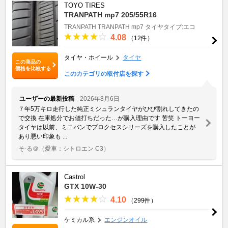
TOYO TIRES
TRANPATH mp7 205/55R16
TRANPATH
TRANPATH mp7
タイヤタイプ:エコ
4.08
（12件）
タイヤ・ホイール
タイヤ
この商品の
価格を比較する
このカテゴリの取付店を探す
ユーザーの最新投稿
2026年8月6日
７年5万キロ走行した純正ミシュランタイヤがひび割れしてきたの
で交換 在庫処分でお値打ちだった…が購入理由です 苦笑 トーヨー
タイヤは以前、ミニバンでプロクセスシリーズを購入したことが
あり悪い印象も ...
そ-る＠
（愛車：シトロエン C3）
Castrol
GTX 10W-30
4.10
（299件）
ケミカル系
エンジンオイル