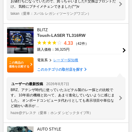
お値打ちになっていたので、買っちゃいました!! 交換はフロントだ
け。 気軽にプチイメチェンできました(^^)v
takan
（愛車：スバル レガシィツーリングワゴン）
BLITZ
Touch-LASER TL316RW
4.33
（42件）
購入価格：36,325円
電装系
レーダー探知機
この商品の
価格を比較する
このカテゴリの取付店を探す
ユーザーの最新投稿
2026年8月7日
BRZ、アテンザ時代に使っていたユピテル製のレー探との比較で
す。 10年前の機種と比べて、あまり進化していないように感じま
した。 オンボードコンピュータ代わりとしても表示項目や単位な
ど細かい表示が ...
haze@デレステ
（愛車：ホンダ シビックタイプR）
AUTO STYLE