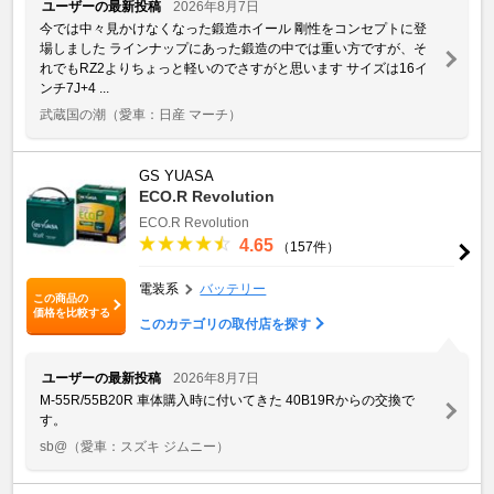
ユーザーの最新投稿
2026年8月7日
今では中々見かけなくなった鍛造ホイール 剛性をコンセプトに登
場しました ラインナップにあった鍛造の中では重い方ですが、そ
れでもRZ2よりちょっと軽いのでさすがと思います サイズは16イ
ンチ7J+4 ...
武蔵国の潮
（愛車：日産 マーチ）
GS YUASA
ECO.R Revolution
ECO.R Revolution
4.65
（157件）
電装系
バッテリー
この商品の
価格を比較する
このカテゴリの取付店を探す
ユーザーの最新投稿
2026年8月7日
M-55R/55B20R 車体購入時に付いてきた 40B19Rからの交換で
す。
sb@
（愛車：スズキ ジムニー）