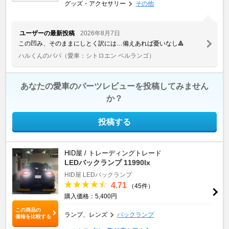
グッズ・アクセサリー
その他
ユーザーの最新投稿
2026年8月7日
この凹み、そのままにしとく訳には…備えあれば憂いなし🔺
ハルくんのパパ
（愛車：シトロエン ベルランゴ）
あなたの愛車のパーツレビューを投稿してみません
か？
投稿する
HID屋 / トレーディングトレード
LEDバックランプ 11990lx
HID屋 LEDバックランプ
4.71
（45件）
購入価格：5,400円
この商品の
ランプ、レンズ
バックランプ
価格を比較する