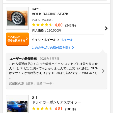
RAYS
VOLK RACING SE37K
VOLK RACING
4.60
（242件）
購入価格：190,000円
この商品の
タイヤ・ホイール
ホイール
価格を比較する
このカテゴリの取付店を探す
ユーザーの最新投稿
2026年8月7日
これも最近は見なくなった鍛造ホイール コンセプトは分かりませ
ん LEとSEだけは調べても分かりませんでした笑 ちなみに、SE37
はデザインが何種類かあります RE30より軽いです このSE37Kも
...
武蔵国の潮
（愛車：日産 マーチ）
STI
ドライカーボンリアスポイラー
4.81
（181件）