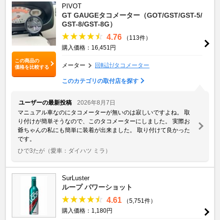
PIVOT
GT GAUGEタコメーター（GOT/GST/GST-5/
GST-8/GST-8G）
4.76
（113件）
購入価格：16,451円
この商品の
メーター
回転計/タコメーター
価格を比較する
このカテゴリの取付店を探す
ユーザーの最新投稿
2026年8月7日
マニュアル車なのにタコメーターが無いのは寂しいですよね。 取
り付けが簡単そうなので、このタコメーターにしました。 実際お
爺ちゃんの私にも簡単に装着が出来ました。 取り付けて良かった
です。
ひで3たが
（愛車：ダイハツ ミラ）
SurLuster
ループ パワーショット
4.61
（5,751件）
購入価格：1,180円