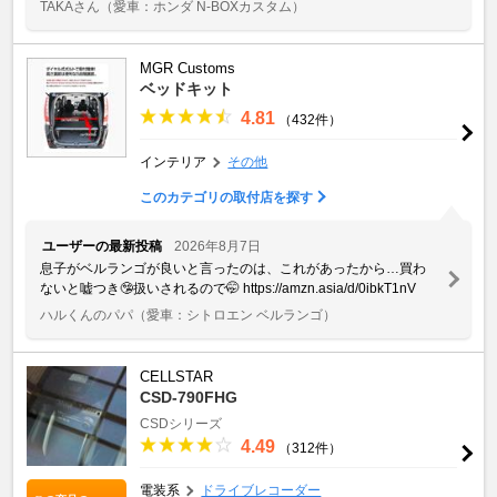
TAKAさん
（愛車：ホンダ N-BOXカスタム）
MGR Customs
ベッドキット
4.81
（432件）
インテリア
その他
このカテゴリの取付店を探す
ユーザーの最新投稿
2026年8月7日
息子がベルランゴが良いと言ったのは、これがあったから…買わ
ないと嘘つき🤥扱いされるので🤭 https://amzn.asia/d/0ibkT1nV
ハルくんのパパ
（愛車：シトロエン ベルランゴ）
CELLSTAR
CSD-790FHG
CSDシリーズ
4.49
（312件）
電装系
ドライブレコーダー