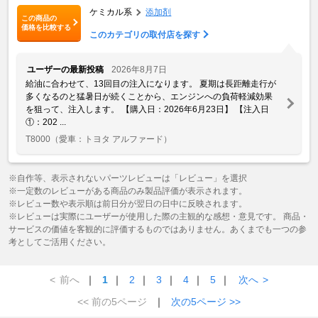
ケミカル系
添加剤
この商品の
価格を比較する
このカテゴリの取付店を探す
ユーザーの最新投稿
2026年8月7日
給油に合わせて、13回目の注入になります。 夏期は長距離走行が
多くなるのと猛暑日が続くことから、エンジンへの負荷軽減効果
を狙って、注入します。 【購入日：2026年6月23日】 【注入日
①：202 ...
T8000
（愛車：トヨタ アルファード）
※自作等、表示されないパーツレビューは「レビュー」を選択
※一定数のレビューがある商品のみ製品評価が表示されます。
※レビュー数や表示順は前日分が翌日の日中に反映されます。
※レビューは実際にユーザーが使用した際の主観的な感想・意見です。 商品・
サービスの価値を客観的に評価するものではありません。あくまでも一つの参
考としてご活用ください。
<
前へ
｜
1
｜
2
｜
3
｜
4
｜
5
｜
次へ
>
<< 前の5ページ
｜
次の5ページ >>