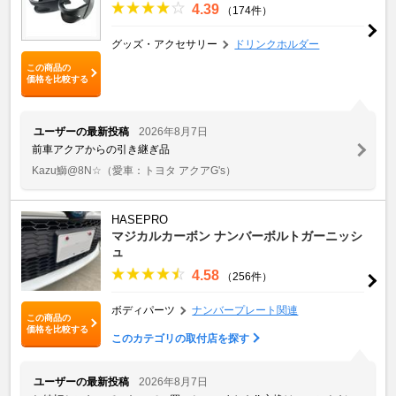
4.39
（174件）
グッズ・アクセサリー
ドリンクホルダー
この商品の
価格を比較する
ユーザーの最新投稿
2026年8月7日
前車アクアからの引き継ぎ品
Kazu鰤@8N☆
（愛車：トヨタ アクアG's）
HASEPRO
マジカルカーボン ナンバーボルトガーニッシ
ュ
4.58
（256件）
ボディパーツ
ナンバープレート関連
この商品の
価格を比較する
このカテゴリの取付店を探す
ユーザーの最新投稿
2026年8月7日