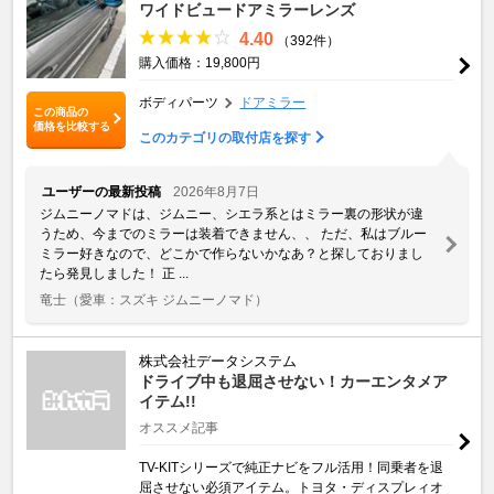
ワイドビュードアミラーレンズ
4.40
（392件）
購入価格：19,800円
ボディパーツ
ドアミラー
この商品の
価格を比較する
このカテゴリの取付店を探す
ユーザーの最新投稿
2026年8月7日
ジムニーノマドは、ジムニー、シエラ系とはミラー裏の形状が違
うため、今までのミラーは装着できません、、 ただ、私はブルー
ミラー好きなので、どこかで作らないかなあ？と探しておりまし
たら発見しました！ 正 ...
竜士
（愛車：スズキ ジムニーノマド）
株式会社データシステム
ドライブ中も退屈させない！カーエンタメア
イテム!!
オススメ記事
TV-KITシリーズで純正ナビをフル活用！同乗者を退
屈させない必須アイテム。トヨタ・ディスプレィオ