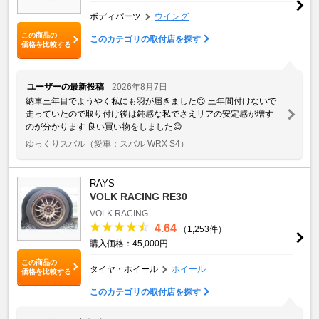
ボディパーツ
ウイング
この商品の
このカテゴリの取付店を探す
価格を比較する
ユーザーの最新投稿
2026年8月7日
納車三年目でようやく私にも羽が届きました😊 三年間付けないで
走っていたので取り付け後は鈍感な私でさえリアの安定感が増す
のが分かります 良い買い物をしました😊
ゆっくりスバル
（愛車：スバル WRX S4）
RAYS
VOLK RACING RE30
VOLK RACING
4.64
（1,253件）
購入価格：45,000円
この商品の
タイヤ・ホイール
ホイール
価格を比較する
このカテゴリの取付店を探す