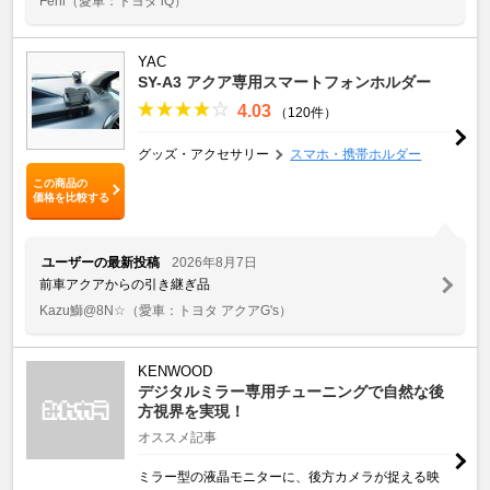
Feni
（愛車：トヨタ iQ）
YAC
SY-A3 アクア専用スマートフォンホルダー
4.03
（120件）
グッズ・アクセサリー
スマホ・携帯ホルダー
この商品の
価格を比較する
ユーザーの最新投稿
2026年8月7日
前車アクアからの引き継ぎ品
Kazu鰤@8N☆
（愛車：トヨタ アクアG's）
KENWOOD
デジタルミラー専用チューニングで自然な後
方視界を実現！
オススメ記事
ミラー型の液晶モニターに、後方カメラが捉える映