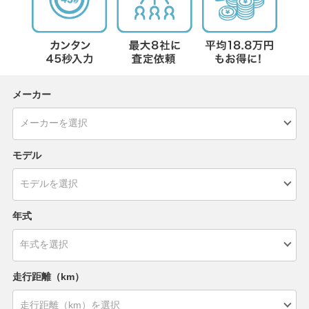
メーカー
モデル
年式
走行距離（km）