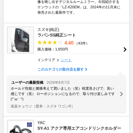
像を映し出すデジタルルームミラー。今回紹介する
ケンウッドの「LZ-X20EM」は、2024年の11月末に
発売された最新作です。
スズキ(純正)
ラパンSS純正シート
4.40
（43件）
購入価格：1,650円
インテリア
シート
このカテゴリの取付店を探す
ユーザーの最新投稿
2026年8月7日
ホールド性能と腰痛考えて買いました（笑）程度良さげで、良い
感じです（笑） ローポジションになるので、取り付け楽しみです
(⁠*⁠´⁠ω⁠｀⁠*⁠)
葛葉キョウジ
（愛車：スズキ ワゴンR）
YAC
SY-A1 アクア専用エアコンドリンクホルダー