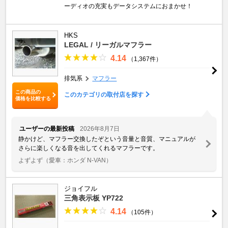
ーディオの充実もデータシステムにおまかせ！
HKS
LEGAL / リーガルマフラー
4.14
（1,367件）
排気系
マフラー
この商品の
このカテゴリの取付店を探す
価格を比較する
ユーザーの最新投稿
2026年8月7日
静かけど、マフラー交換したぞという音量と音質、マニュアルが
さらに楽しくなる音を出してくれるマフラーです。
よずよず
（愛車：ホンダ N-VAN）
ジョイフル
三角表示板 YP722
4.14
（105件）