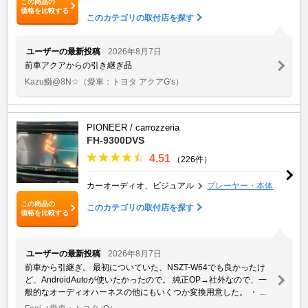
この商品の
価格を比較する
このカテゴリの取付店を探す
ユーザーの最新投稿
2026年8月7日
前車アクアからの引き継ぎ品
Kazu鰤@8N☆
（愛車：トヨタ アクアG's）
PIONEER / carrozzeria
FH-9300DVS
4.51
（226件）
カーオーディオ、ビジュアル
プレーヤー・本体
この商品の
このカテゴリの取付店を探す
価格を比較する
ユーザーの最新投稿
2026年8月7日
前車から引継ぎ。 最初についていた、NSZT-W64でも良かったけ
ど、AndroidAutoが使いたかったので。 純正OP→社外なので、一
般的なオーディオハーネスの他にもいくつか変換用意した。 ・ ...