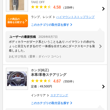
TAKE OFF
4.58
（109件）
ランプ、レンズ
ハイマウントストップランプ
この商品の
価格を比較する
このカテゴリの取付店を探す
ユーザーの最新投稿
2026年8月7日
ボディカラーがダーク系ということもあり ハイマウントの赤がち
ょっと目立ちすぎるので 一体感を出すためにダークスモークを装
着しました。
おむすび先生
（愛車：ダイハツ コペン）
ホンダ(純正)
本革/革巻ステアリング
4.67
（550件）
定価：49,500円
インテリア
ステアリング
このカテゴリの取付店を探す