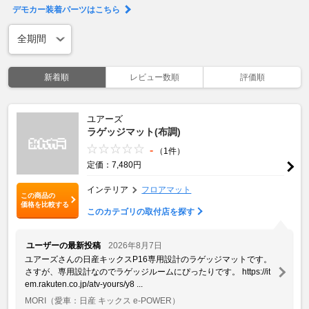
デモカー装着パーツはこちら
新着順
レビュー数順
評価順
ユアーズ
ラゲッジマット(布調)
-
（1件）
定価：7,480円
インテリア
フロアマット
この商品の
価格を比較する
このカテゴリの取付店を探す
ユーザーの最新投稿
2026年8月7日
ユアーズさんの日産キックスP16専用設計のラゲッジマットです。
さすが、専用設計なのでラゲッジルームにぴったりです。 https://it
em.rakuten.co.jp/atv-yours/y8 ...
MORI
（愛車：日産 キックス e-POWER）