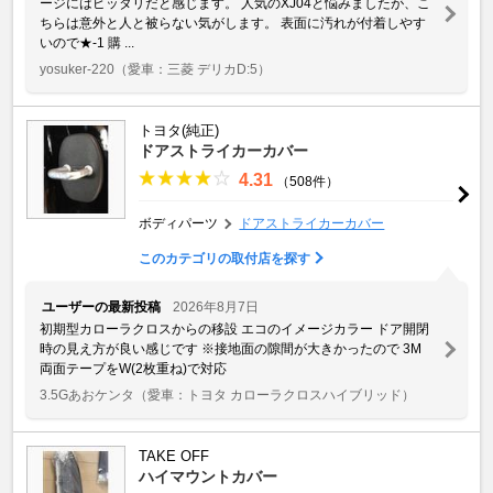
ージにはピッタリだと感じます。 人気のXJ04と悩みましたが、こ
ちらは意外と人と被らない気がします。 表面に汚れが付着しやす
いので★-1 購 ...
yosuker-220
（愛車：三菱 デリカD:5）
トヨタ(純正)
ドアストライカーカバー
4.31
（508件）
ボディパーツ
ドアストライカーカバー
このカテゴリの取付店を探す
ユーザーの最新投稿
2026年8月7日
初期型カローラクロスからの移設 エコのイメージカラー ドア開閉
時の見え方が良い感じです ※接地面の隙間が大きかったので 3M
両面テープをW(2枚重ね)で対応
3.5Gあおケンタ
（愛車：トヨタ カローラクロスハイブリッド）
TAKE OFF
ハイマウントカバー