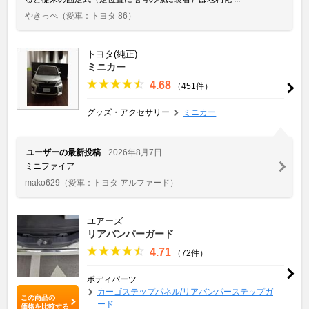
やきっぺ
（愛車：トヨタ 86）
トヨタ(純正)
ミニカー
4.68
（451件）
グッズ・アクセサリー
ミニカー
ユーザーの最新投稿
2026年8月7日
ミニファイア
mako629
（愛車：トヨタ アルファード）
ユアーズ
リアバンパーガード
4.71
（72件）
ボディパーツ
カーゴステップパネル/リアバンパーステップガ
この商品の
ード
価格を比較する