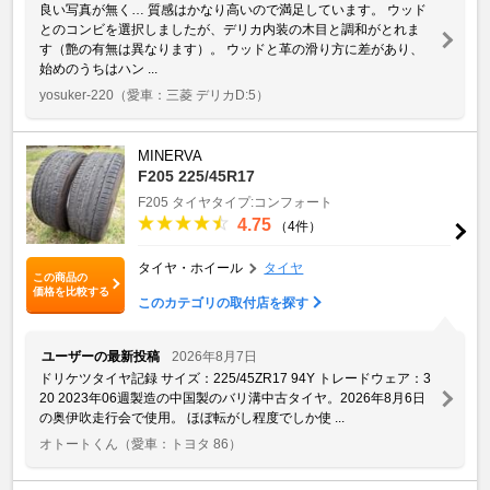
良い写真が無く… 質感はかなり高いので満足しています。 ウッド
とのコンビを選択しましたが、デリカ内装の木目と調和がとれま
す（艶の有無は異なります）。 ウッドと革の滑り方に差があり、
始めのうちはハン ...
yosuker-220
（愛車：三菱 デリカD:5）
MINERVA
F205 225/45R17
F205
タイヤタイプ:コンフォート
4.75
（4件）
タイヤ・ホイール
タイヤ
この商品の
価格を比較する
このカテゴリの取付店を探す
ユーザーの最新投稿
2026年8月7日
ドリケツタイヤ記録 サイズ：225/45ZR17 94Y トレードウェア：3
20 2023年06週製造の中国製のバリ溝中古タイヤ。2026年8月6日
の奥伊吹走行会で使用。 ほぼ転がし程度でしか使 ...
オトートくん
（愛車：トヨタ 86）