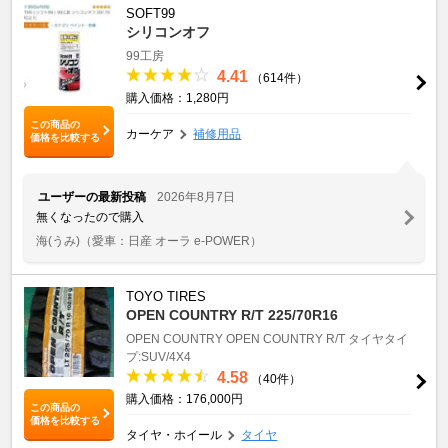
SOFT99
シリコンオフ
99工房
4.41
（614件）
購入価格：1,280円
この商品の
カーケア
補修用品
価格を比較する
ユーザーの最新投稿
2026年8月7日
無くなったので購入
海(うみ)
（愛車：日産 オーラ e-POWER）
TOYO TIRES
OPEN COUNTRY R/T 225/70R16
OPEN COUNTRY
OPEN COUNTRY R/T
タイヤタイ
プ:SUV/4X4
4.58
（40件）
購入価格：176,000円
この商品の
価格を比較する
タイヤ・ホイール
タイヤ