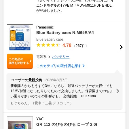
（さいそく）」シリーズから、2024年11月にハイ
エンドモデルのTYPE M「MDV-M911HDF＆HDL」
が登場しました。
Panasonic
Blue Battery caos N-M65R/A4
Blue Battery caos
4.78
（267件）
電装系
バッテリー
この商品の
価格を比較する
このカテゴリの取付店を探す
ユーザーの最新投稿
2026年8月7日
新車購入からもうすぐ3年になるし、最近バッテリーが走行中でも
12.5V付近になったりしてたので交換しました。保育園までのちょ
い乗りが多いのでその影響かも。 交換距離 13,372km
もぐちゃん。
（愛車：三菱 デリカミニ）
YAC
GR-112 のびるのびる ロープ 2.0t