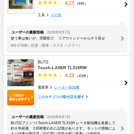
4.17
（6件）
工具
その他
ユーザーの最新投稿
2026年8月7日
使う事は無いが、雰囲気で リアウインドーからチラ見せ
MS-07B青い巨星
（愛車：スズキ ハスラー）
BLITZ
Touch-LASER TL316RW
4.33
（43件）
電装系
レーダー探知機
この商品の
このカテゴリの取付店を探す
価格を比較する
ユーザーの最新投稿
2026年8月7日
BLITZ(ブリッツ) Touch-LASER TL316R レーダ探知機を装着して
約６年経過 ２回程救われた記憶があります。 ネットの情報によ
ると従来の固定式（定位置に信号の様に装着）は老朽化 ...