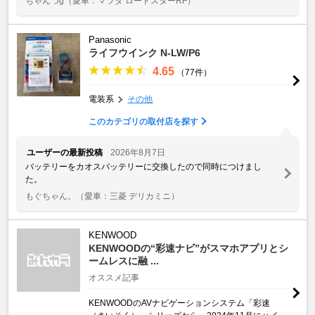
ちゃんつg
（愛車：マツダ ロードスターRF）
Panasonic
ライフウインク N-LW/P6
4.65
（77件）
電装系
その他
このカテゴリの取付店を探す
ユーザーの最新投稿
2026年8月7日
バッテリーをカオスバッテリーに交換したので同時につけまし
た。
もぐちゃん。
（愛車：三菱 デリカミニ）
KENWOOD
KENWOODの“彩速ナビ”がスマホアプリとシ
ームレスに融 ...
オススメ記事
KENWOODのAVナビゲーションシステム「彩速