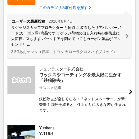
このカテゴリの取付店を探す
ユーザーの最新投稿
2026年8月7日
ラゲッジスカッフプロテクター と同時に 装着したリアバンパーガ
ード(カーボン調) 商品です ラゲッジ荷物の出し入れ時の傷防止に
大変役に立ちます バックドアを閉めていてもカーボン製品が アク
セントと ...
3.5Gあおケンタ
（愛車：トヨタ カローラクロスハイブリッド）
シュアラスター株式会社
ワックスやコーティングを最大限に生かす
「鉄粉除去」
オススメ記事
鉄粉除去が楽しくなる！「ネンドスムーサー」が新
登場！ 鉄粉を取ると、仕上がりに大きな差が生まれ
ます。
Yupiteru
Y-119d