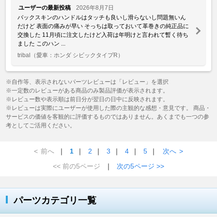
ユーザーの最新投稿
2026年8月7日
バックスキンのハンドルはタッチも良いし滑らないし問題無いん
だけど 表面の痛みが早い そっちは取っておいて革巻きの純正品に
交換した 11月頃に注文したけど入荷は年明けと言われて暫く待ち
ました このハン ...
tribal
（愛車：ホンダ シビックタイプR）
※自作等、表示されないパーツレビューは「レビュー」を選択
※一定数のレビューがある商品のみ製品評価が表示されます。
※レビュー数や表示順は前日分が翌日の日中に反映されます。
※レビューは実際にユーザーが使用した際の主観的な感想・意見です。 商品・
サービスの価値を客観的に評価するものではありません。あくまでも一つの参
考としてご活用ください。
<
前へ
｜
1
｜
2
｜
3
｜
4
｜
5
｜
次へ
>
<< 前の5ページ
｜
次の5ページ >>
パーツカテゴリ一覧