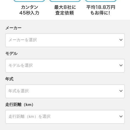
メーカー
モデル
年式
走行距離（km）