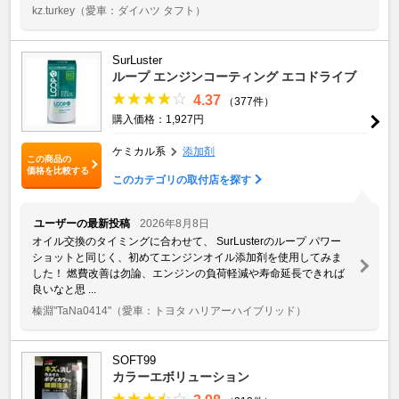
kz.turkey
（愛車：ダイハツ タフト）
SurLuster
ループ エンジンコーティング エコドライブ
4.37
（377件）
購入価格：1,927円
ケミカル系
添加剤
この商品の
価格を比較する
このカテゴリの取付店を探す
ユーザーの最新投稿
2026年8月8日
オイル交換のタイミングに合わせて、 SurLusterのループ パワー
ショットと同じく、初めてエンジンオイル添加剤を使用してみま
した！ 燃費改善は勿論、エンジンの負荷軽減や寿命延長できれば
良いなと思 ...
榛淵"TaNa0414"
（愛車：トヨタ ハリアーハイブリッド）
SOFT99
カラーエボリューション