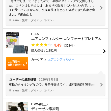
1号機でも使っていましたので、車検のタイミングで交換しまし
た。 コペンはむき出しは、あまり相性良くないらしいので。。。
まだ乗っていませんが、交換直後は何となく体感できた印象が😅
まぁ、消耗品とし ...
H_sara
（愛車：ダイハツ コペン）
PIAA
エアコンフィルター コンフォートプレミアム
4.49
（328件）
購入価格：1,881円
カーケア
エアコンフィルター
この商品の
価格を比較する
ユーザーの最新投稿
2026年8月8日
車検のタイミングなので、無条件交換です。 走行距離37,589km
H_sara
（愛車：ダイハツ コペン）
BMW(純正)
ディーゼル添加剤