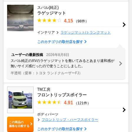
スバル(純正)
ラゲッジマット
4.15
（98件）
インテリア
ラゲッジマット/トランクマット
このカテゴリの取付店を探す
ユーザーの最新投稿
2026年8月8日
スバル純正のXVのラゲッジマットを敷いてみるとあまり違和感が
無いサイズ感だったので使うことにしました。
半透明
（愛車：トヨタ ランドクルーザーFJ）
TM工房
フロントリップスポイラー
4.91
（121件）
ボディパーツ
フロントリップ・ハーフスポイラー
この商品の
価格を比較する
このカテゴリの取付店を探す