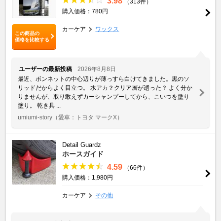
3.98
（313件）
購入価格：780円
カーケア
ワックス
この商品の
価格を比較する
ユーザーの最新投稿
2026年8月8日
最近、ボンネットの中心辺りが薄っすら白けてきました。黒のソ
リッドだからよく目立つ。 水アカ？クリア層が逝った？ よく分か
りませんが、取り敢えずカーシャンプーしてから、こいつを塗り
塗り。 乾き具 ...
umiumi-story
（愛車：トヨタ マークX）
Detail Guardz
ホースガイド
4.59
（66件）
購入価格：1,980円
カーケア
その他