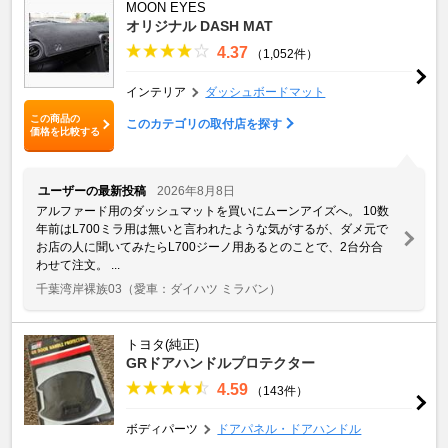
MOON EYES
オリジナル DASH MAT
4.37
（1,052件）
インテリア
ダッシュボードマット
この商品の
このカテゴリの取付店を探す
価格を比較する
ユーザーの最新投稿
2026年8月8日
アルファード用のダッシュマットを買いにムーンアイズへ。 10数
年前はL700ミラ用は無いと言われたような気がするが、ダメ元で
お店の人に聞いてみたらL700ジーノ用あるとのことで、2台分合
わせて注文。 ...
千葉湾岸裸族03
（愛車：ダイハツ ミラバン）
トヨタ(純正)
GRドアハンドルプロテクター
4.59
（143件）
ボディパーツ
ドアパネル・ドアハンドル