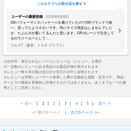
このカテゴリの取付店を探す
ユーザーの最新投稿
2026年8月8日
GRパフォーマンスパッケージを着けていたのでGRブランドで統
一。思ってたより小さいです。特にサイズ指定はしませんでした
が、たぶん小が着いてるんだと思います。GRガレージで注文して
るのでメーカーとして ...
ウルズ7
（愛車：トヨタ プリウス）
※自作等、表示されないパーツレビューは「レビュー」を選択
※一定数のレビューがある商品のみ製品評価が表示されます。
※レビュー数や表示順は前日分が翌日の日中に反映されます。
※レビューは実際にユーザーが使用した際の主観的な感想・意見です。 商品・
サービスの価値を客観的に評価するものではありません。あくまでも一つの参
考としてご活用ください。
<
前へ
｜
1
｜
2
｜
3
｜
4
｜
5
｜
次へ
>
<< 前の5ページ
｜
次の5ページ >>