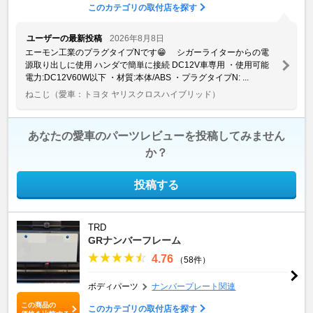
このカテゴリの取付店を探す
ユーザーの最新投稿
2026年8月8日
エーモン工業のプラグタイプNです😁 シガーライターからの電
源取り出しに使用 ハンダで簡単に接続 DC12V車専用 ・使用可能
電力:DC12V60W以下 ・材質:本体/ABS ・プラグタイプN: ...
ねこじ
（愛車：トヨタ ヤリスクロスハイブリッド）
あなたの愛車のパーツレビューを投稿してみません
か？
投稿する
TRD
GRナンバーフレーム
4.76
（58件）
ボディパーツ
ナンバープレート関連
この商品の
このカテゴリの取付店を探す