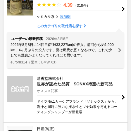
4.39
（318件）
ケミカル系
添加剤
このカテゴリの取付店を探す
ユーザーの最新投稿
2026年8月8日
2026年8月8日に14回目(距離33,227km)の投入。前回から約1,900
km、4ヶ月ぶりの投入です。夏は燃費が悪くなるので、これで少
しでも燃費がよくなってくれればと思います。
euror8314
（愛車：BMW X3）
晴香堂株式会社
世界が認めた品質 SONAX待望の新商品
オススメ記事
ドイツNo.1カーケアブランド「ソナックス」から、
洗浄と同時に強力な撥水性とツヤ効果を与えるコー
ティングシャンプーが新登場
日産(純正)