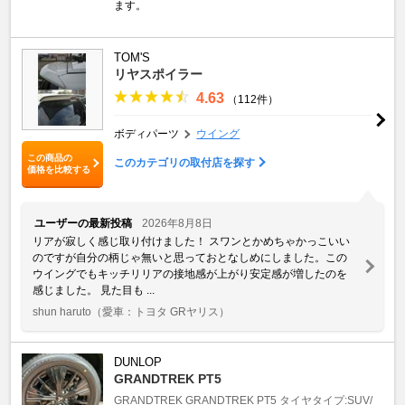
ます。
TOM'S
リヤスポイラー
4.63
（112件）
ボディパーツ
ウイング
この商品の
このカテゴリの取付店を探す
価格を比較する
ユーザーの最新投稿
2026年8月8日
リアが寂しく感じ取り付けました！ スワンとかめちゃかっこいい
のですが自分の柄じゃ無いと思っておとなしめにしました。この
ウイングでもキッチリリアの接地感が上がり安定感が増したのを
感じました。 見た目も ...
shun haruto
（愛車：トヨタ GRヤリス）
DUNLOP
GRANDTREK PT5
GRANDTREK
GRANDTREK PT5
タイヤタイプ:SUV/