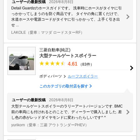
ユーザーの最新投稿
2026年8月8日
Detail Guardzのホースガイドです。 洗車時にホースがタイヤに引
っかかってしまうのを防ぐ商品です。 タイヤの角に置くだけで、
水道ホースや電源コードがタイヤに引っかかって、上手く引き出
せ ...
LAKOLE
（愛車：マツダ ロードスターRF）
三菱自動車(純正)
大型テールゲートスポイラー
4.61
（83件）
ボディパーツ
ルーフスポイラー
このカテゴリの取付店を探す
ユーザーの最新投稿
2026年8月8日
大型テールゲートスポイラーのラリーアートバージョンです. BMC
前の車両にも付けれるとのことで、ディーラーで購入しました. 差
し色の赤がレッドダイヤモンドに変わったらしいです^ ^
yurikorn
（愛車：三菱 アウトランダーPHEV）