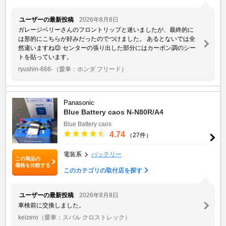
ユーザーの最新投稿
2026年8月8日
ガレージベリーさんのフロントリップと迷いましたが、最終的に
は形的にこちらが好みだったのでつけました。 あるとないでは全
然違いますね😌 センターの張り出した部分にはカーボン調のシー
トを貼っています。
ryushin-666-
（愛車：ホンダ フリード）
Panasonic
Blue Battery caos N-N80R/A4
Blue Battery caos
4.74
（27件）
電装系
バッテリー
この商品の
価格を比較する
このカテゴリの取付店を探す
ユーザーの最新投稿
2026年8月8日
車検前に交換しました。
keizero
（愛車：スバル クロストレック）