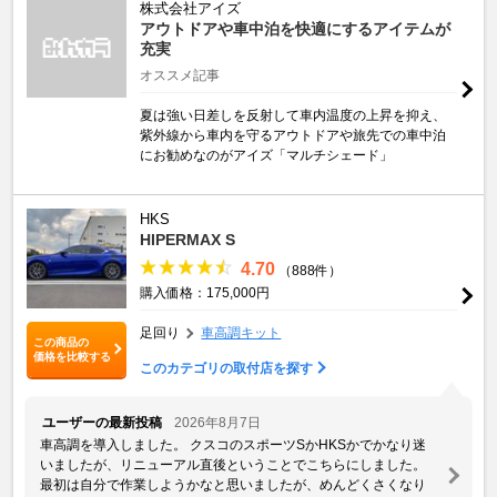
株式会社アイズ
アウトドアや車中泊を快適にするアイテムが
充実
オススメ記事
夏は強い日差しを反射して車内温度の上昇を抑え、
紫外線から車内を守るアウトドアや旅先での車中泊
にお勧めなのがアイズ「マルチシェード」
HKS
HIPERMAX S
4.70
（888件）
購入価格：175,000円
足回り
車高調キット
この商品の
価格を比較する
このカテゴリの取付店を探す
ユーザーの最新投稿
2026年8月7日
車高調を導入しました。 クスコのスポーツSかHKSかでかなり迷
いましたが、リニューアル直後ということでこちらにしました。
最初は自分で作業しようかなと思いましたが、めんどくさくなり