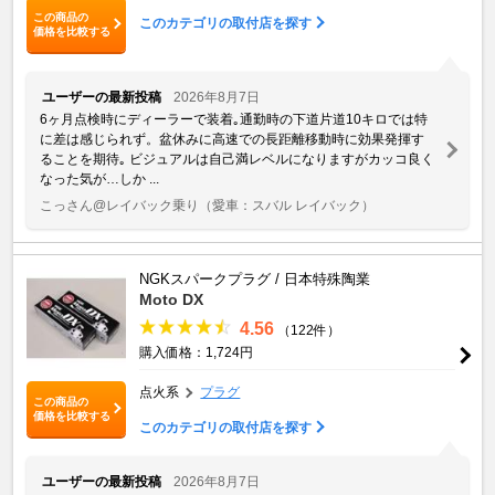
この商品の
このカテゴリの取付店を探す
価格を比較する
ユーザーの最新投稿
2026年8月7日
6ヶ月点検時にディーラーで装着｡通勤時の下道片道10キロでは特
に差は感じられず。盆休みに高速での長距離移動時に効果発揮す
ることを期待｡ ビジュアルは自己満レベルになりますがカッコ良く
なった気が…しか ...
こっさん@レイバック乗り
（愛車：スバル レイバック）
NGKスパークプラグ / 日本特殊陶業
Moto DX
4.56
（122件）
購入価格：1,724円
点火系
プラグ
この商品の
価格を比較する
このカテゴリの取付店を探す
ユーザーの最新投稿
2026年8月7日