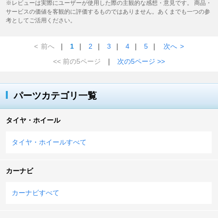
※レビューは実際にユーザーが使用した際の主観的な感想・意見です。 商品・
サービスの価値を客観的に評価するものではありません。あくまでも一つの参
考としてご活用ください。
<
前へ
｜
1
｜
2
｜
3
｜
4
｜
5
｜
次へ
>
<< 前の5ページ
｜
次の5ページ >>
パーツカテゴリ一覧
タイヤ・ホイール
タイヤ・ホイールすべて
カーナビ
カーナビすべて