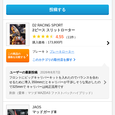
投稿する
D2 RACING SPORT
2ピース スリットローター
4.55
（11件）
購入価格：173,800円
ブレーキ
ブレーキローター
この商品の
価格を比較する
このカテゴリの取付店を探す
ユーザーの最新投稿
2026年8月7日
フロントにビッグキャリパーキットを入れたのでバランスを合わ
せるために導入 350mmだとキャリパーが干渉しそうな気がしたの
で325mmで キャリパーは純正流用です
刹奈
（愛車：マツダ MAZDA3 ファストバックハイブリッド）
JAOS
マッドガードⅢ