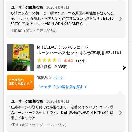
ユーザーの最新投稿
2026年8月7日
冬場の氷点下の朝一に 一瞬エンストする原因の可能性を疑って交
換。 (明らかな漏れ・ベアリングの異常はない) 純正品番：B1010-
52F01 互換 アイシン AISIN WPN-068 GMB G ...
Hill180
（愛車：日産 180SX）
MITSUBA / ミツバサンコーワ
ホーンハーネスセット ホンダ車専用 SZ-1161
4.44
（16件）
購入価格：2,385円
電装系
ホーン
この商品の
価格を比較する
このカテゴリの取付店を探す
ユーザーの最新投稿
2026年8月7日
社外ホーンの取り付けに必要であり、定番のミツバサンコーワ様
のホーンハーネスセットです。 DENSO様のJHONR HYPERと併
用して取り付け。
KPN
（愛車：ホンダ スーパーワン）