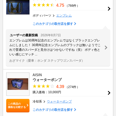
4.75
（766件）
ボディパーツ
エンブレム
このカテゴリの取付店を探す
ユーザーの最新投稿
2026年8月7日
エンブレムは30周年記念のエンブレムではなくブラックエンブレ
ムにしました！ 30周年記念エンブレムのブラックは無いようでこ
れで普通のスパーダと見分けはつかないですね（笑） ボディ色と
いい感じにマッチ ...
おざマイク
（愛車：ホンダ ステップワゴンスパーダ）
AISIN
ウォーターポンプ
4.39
（274件）
購入価格：10,000円
冷却系
ウォーターポンプ
この商品の
価格を比較する
このカテゴリの取付店を探す