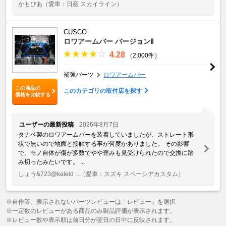
かもびあ
（愛車：日産 スカイライン）
CUSCO
ロワアームバー バージョンⅡ
4.28
（2,000件）
補強パーツ
ロワアームバー
この商品の
このカテゴリの取付店を探す
価格を比較する
ユーザーの最新投稿
2026年8月7日
タナベ製のロワアームバーを装着していましたが、ストレート形
状で無いので地面と接触する事が何度かありました。 その影響
で、モノ自体が傷が多数でやや歪みも見受けられたので交換に踏
み切ったみたいです。 ...
しょう&723@kaleid ...
（愛車：スズキ スペーシアカスタム）
※自作等、表示されないパーツレビューは「レビュー」を選択
※一定数のレビューがある商品のみ製品評価が表示されます。
※レビュー数や表示順は前日分が翌日の日中に反映されます。