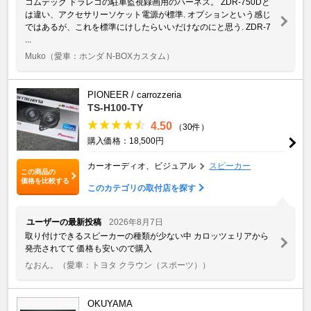
コムテック ドラレコの駐車監視録画用のハーネス。 ZDR-750Dと
は違い、アクセサリーソケット電源が標準. オプションという感じ
ではあるが、これを標準にけしたらいいだけなのにと思う. ZDR-7
...
Muko
（愛車：ホンダ N-BOXカスタム）
PIONEER / carrozzeria
TS-H100-TY
4.50
（30件）
購入価格：18,500円
カーオーディオ、ビジュアル
スピーカー
この商品の
価格を比較する
このカテゴリの取付店を探す
ユーザーの最新投稿
2026年8月7日
取り付けできるスピーカーの種類が少ない中 カロッツェリアから
発売されてて 価格も安いので購入
なおん。
（愛車：トヨタ クラウン（スポーツ））
OKUYAMA