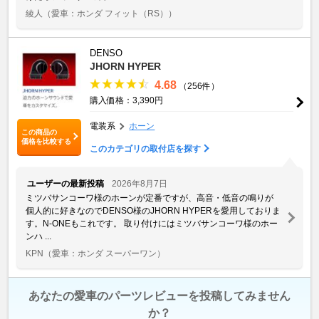
綾人
（愛車：ホンダ フィット（RS））
DENSO
JHORN HYPER
4.68
（256件）
購入価格：3,390円
電装系
ホーン
この商品の
価格を比較する
このカテゴリの取付店を探す
ユーザーの最新投稿
2026年8月7日
ミツバサンコーワ様のホーンが定番ですが、高音・低音の鳴りが
個人的に好きなのでDENSO様のJHORN HYPERを愛用しておりま
す。N-ONEもこれです。 取り付けにはミツバサンコーワ様のホー
ンハ ...
KPN
（愛車：ホンダ スーパーワン）
あなたの愛車のパーツレビューを投稿してみません
か？