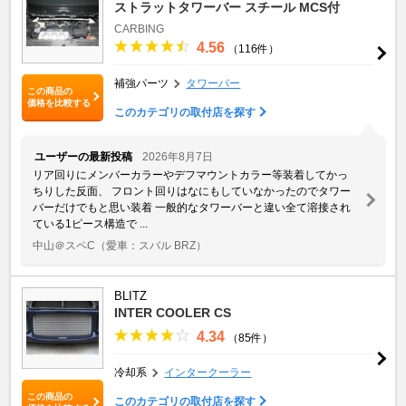
ストラットタワーバー スチール MCS付
CARBING
4.56
（116件）
補強パーツ
タワーバー
この商品の
価格を比較する
このカテゴリの取付店を探す
ユーザーの最新投稿
2026年8月7日
リア回りにメンバーカラーやデフマウントカラー等装着してかっ
ちりした反面、 フロント回りはなにもしていなかったのでタワー
バーだけでもと思い装着 一般的なタワーバーと違い全て溶接され
ている1ピース構造で ...
中山＠スペC
（愛車：スバル BRZ）
BLITZ
INTER COOLER CS
4.34
（85件）
冷却系
インタークーラー
この商品の
このカテゴリの取付店を探す