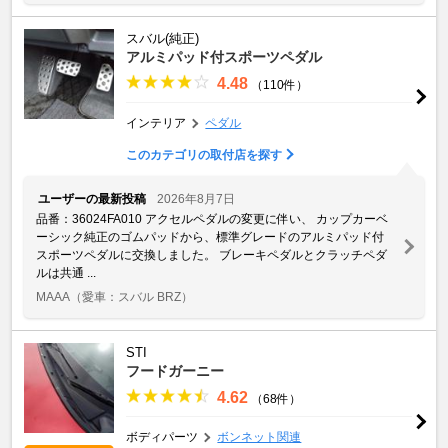
スバル(純正)
アルミパッド付スポーツペダル
4.48
（110件）
インテリア
ペダル
このカテゴリの取付店を探す
ユーザーの最新投稿
2026年8月7日
品番：36024FA010 アクセルペダルの変更に伴い、 カップカーベ
ーシック純正のゴムパッドから、標準グレードのアルミパッド付
スポーツペダルに交換しました。 ブレーキペダルとクラッチペダ
ルは共通 ...
MAAA
（愛車：スバル BRZ）
STI
フードガーニー
4.62
（68件）
ボディパーツ
ボンネット関連