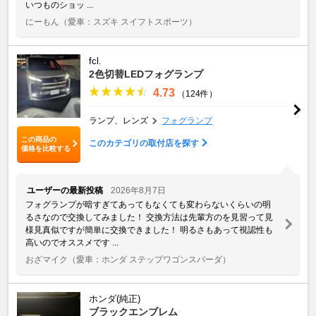
いつものショッ ...
にーもん
（愛車：スズキ スイフトスポーツ）
fcl.
2色切替LEDフォグランプ
4.73
（124件）
ランプ、レンズ
フォグランプ
この商品の
このカテゴリの取付店を探す
価格を比較する
ユーザーの最新投稿
2026年8月7日
フォグランプが暗すぎてあってもなくても変わらないくらいの明
るさなので交換してみました！ 交換方法は先輩方のを見習って見
様見真似ですが簡単に交換できました！ 明るさもあって視認性も
高いのでオススメです ...
おざマイク
（愛車：ホンダ ステップワゴンスパーダ）
ホンダ(純正)
ブラックエンブレム