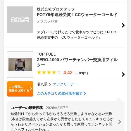
株式会社プロスタッフ
POTY9年連続受賞！CCウォーターゴールド
オススメ記事
スプレーして拭くだけで愛車がツヤピカに！POTY
連続受賞中の「CCウォーターゴールド」
TOP FUEL
ZERO-1000 パワーチャンバー交換用フィル
ター
4.42
（189件）
吸気系
エアクリーナー
この商品の
価格を比較する
このカテゴリの取付店を探す
ユーザーの最新投稿
2026年8月7日
結構付けてから走ってるからそろそろ交換しようかなと思い交換
(本当は段差越えてから左前から異音がしだしてキュッキュなるか
らうわぁサスペンション逝ったかと思って家帰ってボンネット開
けたらフィルター外れ ...