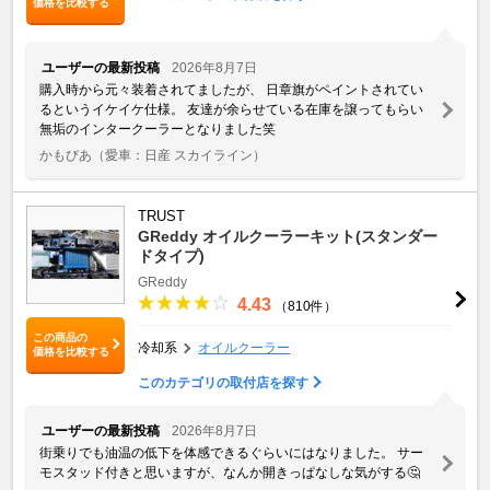
価格を比較する
ユーザーの最新投稿
2026年8月7日
購入時から元々装着されてましたが、 日章旗がペイントされてい
るというイケイケ仕様。 友達が余らせている在庫を譲ってもらい
無垢のインタークーラーとなりました笑
かもびあ
（愛車：日産 スカイライン）
TRUST
GReddy オイルクーラーキット(スタンダー
ドタイプ)
GReddy
4.43
（810件）
この商品の
冷却系
オイルクーラー
価格を比較する
このカテゴリの取付店を探す
ユーザーの最新投稿
2026年8月7日
街乗りでも油温の低下を体感できるぐらいにはなりました。 サー
モスタッド付きと思いますが、なんか開きっぱなしな気がする🤔