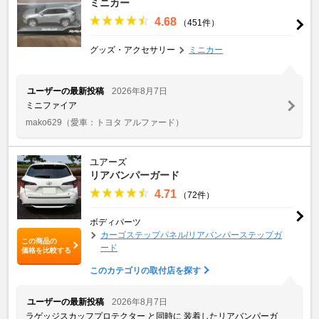
ミニカー
4.68
（451件）
グッズ・アクセサリー
ミニカー
ユーザーの最新投稿
2026年8月7日
ミニファイア
mako629
（愛車：トヨタ アルファード）
ユアーズ
リアバンパーガード
4.71
（72件）
ボディパーツ
カーゴステップパネル/リアバンパーステップガ
この商品の
ード
価格を比較する
このカテゴリの取付店を探す
ユーザーの最新投稿
2026年8月7日
ラゲッジスカッフプロテクター と同時に 装着したリアバンパーガ