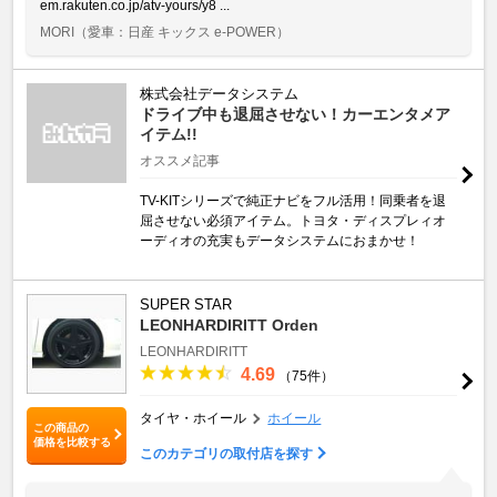
em.rakuten.co.jp/atv-yours/y8 ...
MORI
（愛車：日産 キックス e-POWER）
株式会社データシステム
ドライブ中も退屈させない！カーエンタメア
イテム!!
オススメ記事
TV-KITシリーズで純正ナビをフル活用！同乗者を退
屈させない必須アイテム。トヨタ・ディスプレィオ
ーディオの充実もデータシステムにおまかせ！
SUPER STAR
LEONHARDIRITT Orden
LEONHARDIRITT
4.69
（75件）
タイヤ・ホイール
ホイール
この商品の
価格を比較する
このカテゴリの取付店を探す