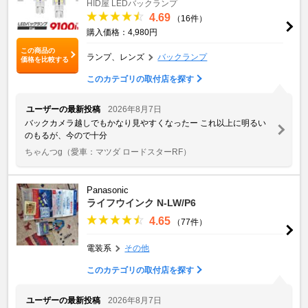
HID屋 LEDバックランプ
4.69
（16件）
購入価格：4,980円
この商品の
ランプ、レンズ
バックランプ
価格を比較する
このカテゴリの取付店を探す
ユーザーの最新投稿
2026年8月7日
バックカメラ越しでもかなり見やすくなったー これ以上に明るい
のもるが、今ので十分
ちゃんつg
（愛車：マツダ ロードスターRF）
Panasonic
ライフウインク N-LW/P6
4.65
（77件）
電装系
その他
このカテゴリの取付店を探す
ユーザーの最新投稿
2026年8月7日