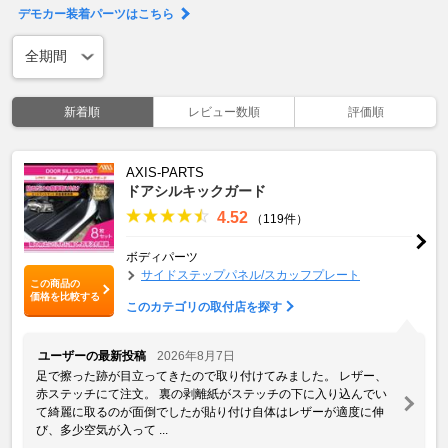
デモカー装着パーツはこちら
新着順
レビュー数順
評価順
AXIS-PARTS
ドアシルキックガード
4.52
（119件）
ボディパーツ
サイドステップパネル/スカッフプレート
この商品の
価格を比較する
このカテゴリの取付店を探す
ユーザーの最新投稿
2026年8月7日
足で擦った跡が目立ってきたので取り付けてみました。 レザー、
赤ステッチにて注文。 裏の剥離紙がステッチの下に入り込んでい
て綺麗に取るのが面倒でしたが貼り付け自体はレザーが適度に伸
び、多少空気が入って ...