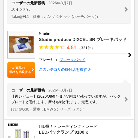
ユーザーの最新投稿
2026年8月7日
18インチ9J
Take@FL1
（愛車：ホンダ シビック (ハッチバック)）
Studie
Studie produce DIXCEL SR ブレーキパッド
4.51
（321件）
ブレーキ
ブレーキパッド
この商品の
このカテゴリの取付店を探す
価格を比較する
ユーザーの最新投稿
2026年8月7日
【再レビュー】(2026/08/07) まだ7割ほど残っていますが、バック
プレートが割れます。摩材も剥がれます。最悪です。
けい＠G30
（愛車：BMW 5シリーズ セダン）
HID屋 / トレーディングトレード
LEDバックランプ 9100lx