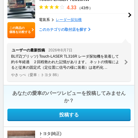
4.33
（43件）
電装系
レーダー探知機
この商品の
このカテゴリの取付店を探す
価格を比較する
ユーザーの最新投稿
2026年8月7日
BLITZ(ブリッツ) Touch-LASER TL316R レーダ探知機を装着して
約６年経過 ２回程救われた記憶があります。 ネットの情報によ
ると従来の固定式（定位置に信号の様に装着）は老朽化 ...
やきっぺ
（愛車：トヨタ 86）
あなたの愛車のパーツレビューを投稿してみません
か？
投稿する
トヨタ(純正)