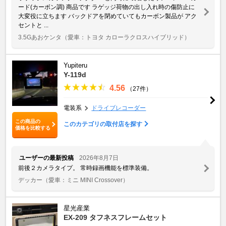
ード(カーボン調) 商品です ラゲッジ荷物の出し入れ時の傷防止に
大変役に立ちます バックドアを閉めていてもカーボン製品が アク
セントと ...
3.5Gあおケンタ
（愛車：トヨタ カローラクロスハイブリッド）
Yupiteru
Y-119d
4.56
（27件）
電装系
ドライブレコーダー
この商品の
このカテゴリの取付店を探す
価格を比較する
ユーザーの最新投稿
2026年8月7日
前後２カメラタイプ。 常時録画機能を標準装備。
デッカー
（愛車：ミニ MINI Crossover）
星光産業
EX-209 タフネスフレームセット