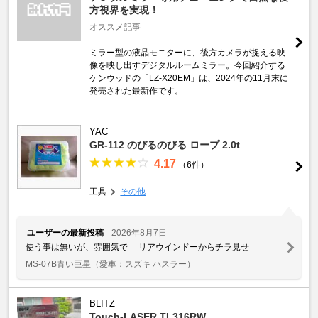
方視界を実現！
オススメ記事
ミラー型の液晶モニターに、後方カメラが捉える映
像を映し出すデジタルルームミラー。今回紹介する
ケンウッドの「LZ-X20EM」は、2024年の11月末に
発売された最新作です。
YAC
GR-112 のびるのびる ロープ 2.0t
4.17
（6件）
工具
その他
ユーザーの最新投稿
2026年8月7日
使う事は無いが、雰囲気で リアウインドーからチラ見せ
MS-07B青い巨星
（愛車：スズキ ハスラー）
BLITZ
Touch-LASER TL316RW