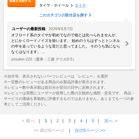
価格を比較する
タイヤ・ホイール
タイヤ
このカテゴリの取付店を探す
ユーザーの最新投稿
2026年8月7日
オフロード系のタイヤが初めてなので他とは比べられませんが、
とにかくロードノイズを拾います。 始めのうちはずっとトンネル
の中を走っているような音だと思ってました。 そのうち気になら
なくはなります。 ...
yosuker-220
（愛車：三菱 デリカD:5）
※自作等、表示されないパーツレビューは「レビュー」を選択
※一定数のレビューがある商品のみ製品評価が表示されます。
※レビュー数や表示順は前日分が翌日の日中に反映されます。
※レビューは実際にユーザーが使用した際の主観的な感想・意見です。 商品・
サービスの価値を客観的に評価するものではありません。あくまでも一つの参
考としてご活用ください。
<
前へ
｜
1
｜
2
｜
3
｜
4
｜
5
｜
次へ
>
<< 前の5ページ
｜
次の5ページ >>