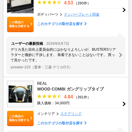
4.53
（260件）
ボディパーツ
ナンバープレート関連
この商品の
このカテゴリの取付店を探す
価格を比較する
ユーザーの最新投稿
2026年8月7日
デリカ見た目向上委員会的にはかなりよろしいが、BUSTERSリア
ラダーと微妙に干渉します。 装着できないことはないです。 買っ
て良かったです。
yosuker-220
（愛車：三菱 デリカD:5）
REAL
WOOD COMBI ガングリップタイプ
4.84
（391件）
購入価格：34,000円
インテリア
ステアリング
この商品の
価格を比較する
このカテゴリの取付店を探す