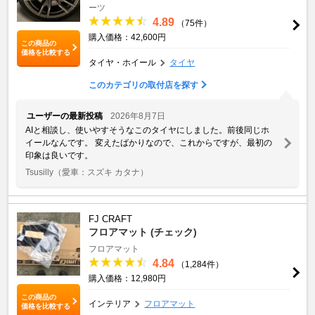
ーツ
4.89
（75件）
購入価格：42,600円
この商品の
価格を比較する
タイヤ・ホイール
タイヤ
このカテゴリの取付店を探す
ユーザーの最新投稿
2026年8月7日
AIと相談し、使いやすそうなこのタイヤにしました。前後同じホ
イールなんです。 変えたばかりなので、これからですが、最初の
印象は良いです。
Tsusilly
（愛車：スズキ カタナ）
FJ CRAFT
フロアマット (チェック)
フロアマット
4.84
（1,284件）
購入価格：12,980円
この商品の
インテリア
フロアマット
価格を比較する