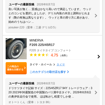
ユーザーの最新投稿
2026年8月7日
良い写真が無く… 質感はかなり高いので満足しています。 ウッド
とのコンビを選択しましたが、デリカ内装の木目と調和がとれま
す（艶の有無は異なります）。 ウッドと革の滑り方に差があり、
始めのうちはハン ...
yosuker-220
（愛車：三菱 デリカD:5）
MINERVA
F205 225/45R17
F205
タイヤタイプ:コンフォート
4.75
（4件）
タイヤ・ホイール
タイヤ
この商品の
価格を比較する
このカテゴリの取付店を探す
ユーザーの最新投稿
2026年8月7日
ドリケツタイヤ記録 サイズ：225/45ZR17 94Y トレードウェア：3
20 2023年06週製造の中国製のバリ溝中古タイヤ。2026年8月6日
の奥伊吹走行会で使用。 ほぼ転がし程度でしか使 ...
オトートくん
（愛車：トヨタ 86）