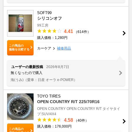
SOFT99
シリコンオフ
99工房
4.41
（614件）
購入価格：1,280円
この商品の
カーケア
補修用品
価格を比較する
ユーザーの最新投稿
2026年8月7日
無くなったので購入
海(うみ)
（愛車：日産 オーラ e-POWER）
TOYO TIRES
OPEN COUNTRY R/T 225/70R16
OPEN COUNTRY
OPEN COUNTRY R/T
タイヤタイ
プ:SUV/4X4
4.58
（40件）
購入価格：176,000円
この商品の