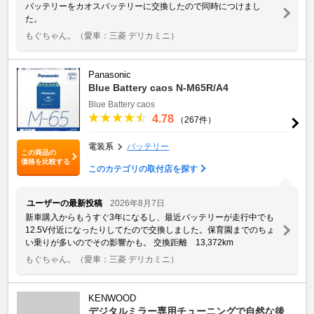
バッテリーをカオスバッテリーに交換したので同時につけまし
た。
もぐちゃん。
（愛車：三菱 デリカミニ）
Panasonic
Blue Battery caos N-M65R/A4
Blue Battery caos
4.78
（267件）
電装系
バッテリー
この商品の
価格を比較する
このカテゴリの取付店を探す
ユーザーの最新投稿
2026年8月7日
新車購入からもうすぐ3年になるし、最近バッテリーが走行中でも
12.5V付近になったりしてたので交換しました。保育園までのちょ
い乗りが多いのでその影響かも。 交換距離 13,372km
もぐちゃん。
（愛車：三菱 デリカミニ）
KENWOOD
デジタルミラー専用チューニングで自然な後