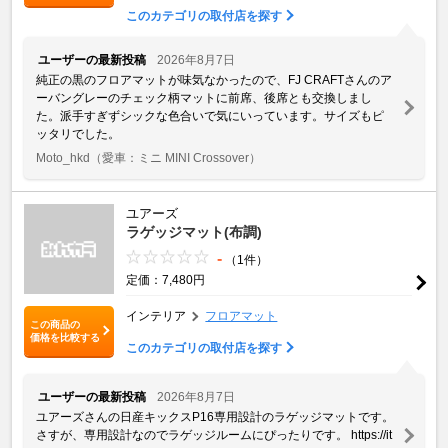
このカテゴリの取付店を探す
ユーザーの最新投稿
2026年8月7日
純正の黒のフロアマットが味気なかったので、FJ CRAFTさんのア
ーバングレーのチェック柄マットに前席、後席とも交換しまし
た。派手すぎずシックな色合いで気にいっています。サイズもピ
ッタリでした。
Moto_hkd
（愛車：ミニ MINI Crossover）
ユアーズ
ラゲッジマット(布調)
-
（1件）
定価：7,480円
インテリア
フロアマット
この商品の
価格を比較する
このカテゴリの取付店を探す
ユーザーの最新投稿
2026年8月7日
ユアーズさんの日産キックスP16専用設計のラゲッジマットです。
さすが、専用設計なのでラゲッジルームにぴったりです。 https://it