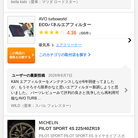
keita kato
（愛車：マツダ ロードスター）
AVO turboworld
ECOパネルエアフィルター
4.36
（66件）
吸気系
エアクリーナー
この商品の
このカテゴリの取付店を探す
価格を比較する
ユーザーの最新投稿
2026年8月7日
K&N エアフィルターをメンテナンスしなが6年弱使ってました
が、もうそろそろ限界かなと思いエアフィルター新調しようと思
いました。 パーツレビューみて評判の良さと洗浄したら再利用可
能なAVO TURB ...
WILD
（愛車：スバル フォレスター）
MICHELIN
PILOT SPORT 4S 225/40ZR19
PILOT SPORT
PILOT SPORT 4S
タイヤタイプ:スポ