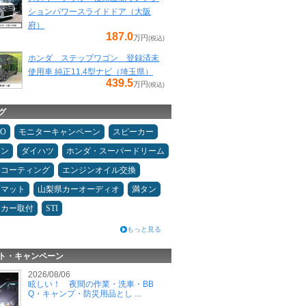
ションパワースライドドア（大阪
府）
187.0
万円
(税込)
ホンダ ステップワゴン 登録済未
使用車 純正11.4型ナビ（埼玉県）
439.5
万円
(税込)
グ
MO
モニターキャンペーン
スピーカー
コン
ダイハツ
ホンダ・スーパードリーム
スコーティング
エンジンオイル交換
アマット
山梨県カーオーディオ
満タン
ーカー取付
STI
もっと見る
ト・キャンペーン
2026/08/06
眩しい！ 夜間の作業・洗車・BB
Q・キャンプ・防災用品とし ...