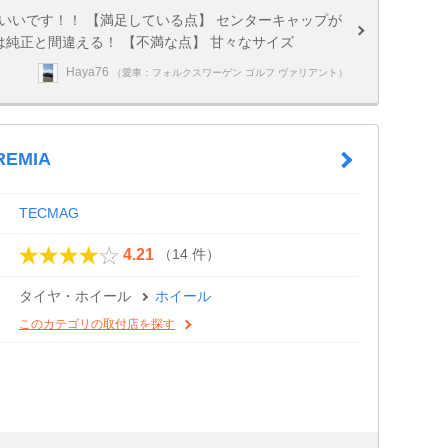
いいです！！ 【満足している点】 センターキャップが
は純正と間違える！ 【不満な点】 甘々なサイズ
Haya76
（愛車：フォルクスワーゲン ゴルフ ヴァリアント）
REMIA
TECMAG
（14 件）
4.21
タイヤ・ホイール
ホイール
このカテゴリの取付店を探す