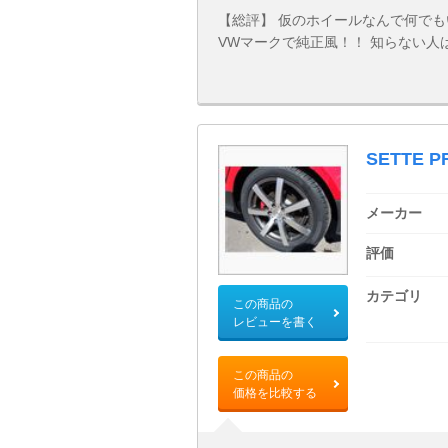
【総評】 仮のホイールなんで何でも
VWマークで純正風！！ 知らない人
SETTE P
メーカー
評価
カテゴリ
この商品の
レビューを書く
この商品の
価格を比較する