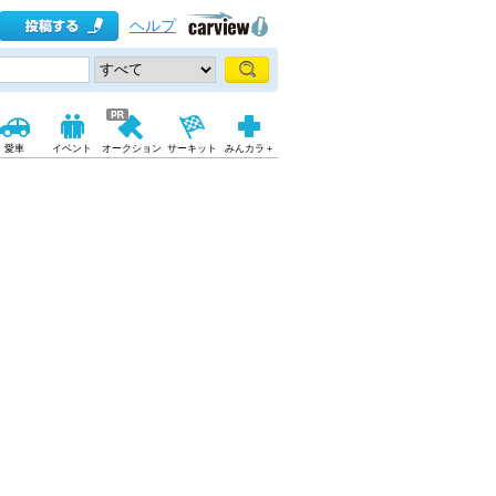
ヘルプ
愛車
イベント
オークション
サーキット
みんカラ＋