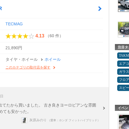
R
TECMAG
（60 件）
4.13
注目タ
21,890円
TAK
タイヤ・ホイール
ホイール
エア
このカテゴリの取付店を探す
ガラ
フロ
スピ
0日
出てたから買いました。 古き良きヨーロピアンな雰囲
イベン
含めても安かった。
灰原みのり
（愛車：ホンダ フィットハイブリッド）