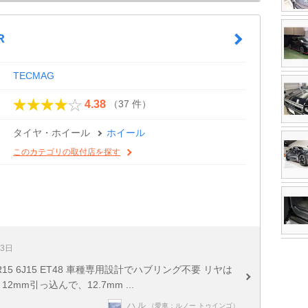
R
TECMAG
（37 件）
4.38
タイヤ・ホイール
ホイール
このカテゴリの取付店を探す
13日
85/60R15 6J15 ET48 車種専用設計でハブリング不要 リヤは
2mm引っ込んで、12.7mm ...
ハ ル
（愛車：ルノー トゥインゴ）