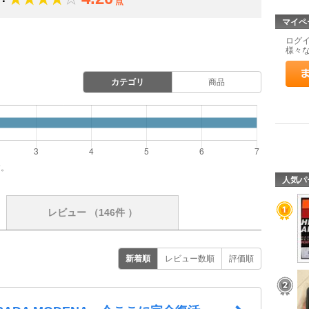
点
マイペ
ログ
様々
カテゴリ
商品
す。
人気パ
レビュー
（146件 ）
新着順
レビュー数順
評価順