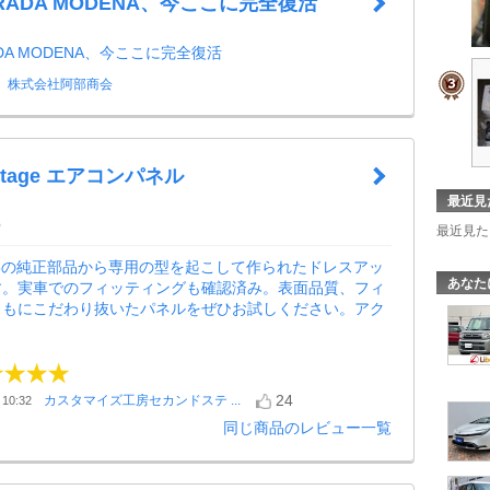
TRADA MODENA、今ここに完全復活
ADA MODENA、今ここに完全復活
株式会社阿部商会
 Stage エアコンパネル
最近見
6
最近見た
86の純正部品から専用の型を起こして作られたドレスアッ
あなた
す。実車でのフィッティングも確認済み。表面品質、フィ
ともにこだわり抜いたパネルをぜひお試しください。アク
24
カスタマイズ工房セカンドステ ...
10:32
同じ商品のレビュー一覧