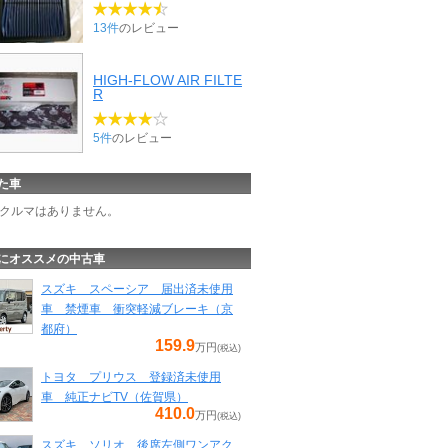
13件
のレビュー
HIGH-FLOW AIR FILTE
R
5件
のレビュー
た車
クルマはありません。
にオススメの中古車
スズキ スペーシア 届出済未使用
車 禁煙車 衝突軽減ブレーキ（京
都府）
159.9
万円
(税込)
トヨタ プリウス 登録済未使用
車 純正ナビTV（佐賀県）
410.0
万円
(税込)
スズキ ソリオ 後席左側ワンアク