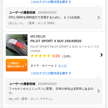
このカテゴリの取付店を探す
ユーザーの最新投稿
2026年8月6日
GTIとS660を同時並行で充電するために、もう1台追加。
ぼんちっち。
（愛車：ホンダ S660）
MICHELIN
PILOT SPORT 4 SUV 245/45R20
PILOT SPORT
PILOT SPORT 4 SUV
タイヤタイプ:S
UV/4X4
5.00
（11件）
この商品の
タイヤ・ホイール
タイヤ
価格を比較する
このカテゴリの取付店を探す
ユーザーの最新投稿
2026年8月6日
ファルケンからミシュランに変更。 日本の本社は太田市にあるの
で。
sky_m5
（愛車：ダッジ マグナム）