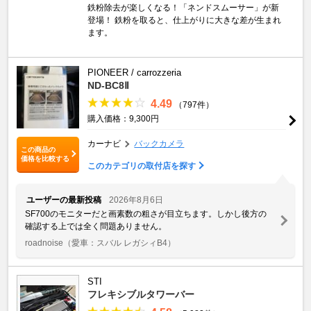
鉄粉除去が楽しくなる！「ネンドスムーサー」が新
登場！ 鉄粉を取ると、仕上がりに大きな差が生まれ
ます。
PIONEER / carrozzeria
ND-BC8Ⅱ
4.49
（797件）
購入価格：9,300円
カーナビ
バックカメラ
この商品の
価格を比較する
このカテゴリの取付店を探す
ユーザーの最新投稿
2026年8月6日
SF700のモニターだと画素数の粗さが目立ちます。しかし後方の
確認する上では全く問題ありません。
roadnoise
（愛車：スバル レガシィB4）
STI
フレキシブルタワーバー