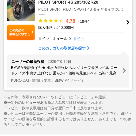
PILOT SPORT 4S 285/30ZR20
PILOT SPORT
PILOT SPORT 4S
タイヤタイプ:スポ
ーツ
4.78
（18件）
購入価格：540,000円
この商品の
価格を比較する
タイヤ・ホイール
タイヤ
このカテゴリの取付店を探す
ユーザーの最新投稿
2026年8月6日
BMW M認証タイヤ★ 撥水力最強レベル グリップ最強レベル ロー
ドノイズ小 突き上げなし 柔らかい 価格も最強レベルに高い 最高
KURO CAT (黒猫)
（愛車：BMW M4 クーペ）
※自作等、表示されないパーツレビューは「レビュー」を選択
※一定数のレビューがある商品のみ製品評価が表示されます。
※レビュー数や表示順は前日分が翌日の日中に反映されます。
※レビューは実際にユーザーが使用した際の主観的な感想・意見です。 商品・
サービスの価値を客観的に評価するものではありません。あくまでも一つの参
考としてご活用ください。