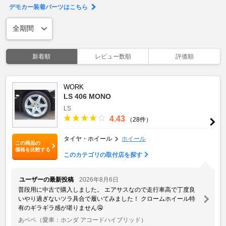
デモカー装着パーツはこちら
新着順
レビュー数順
評価順
WORK
LS 406 MONO
LS
4.43
（28件）
タイヤ・ホイール
ホイール
この商品の
価格を比較する
このカテゴリの取付店を探す
ユーザーの最新投稿
2026年8月6日
普段用に中古で購入しました。 エアサスなので走行車高で丁度良
いやり過ぎないツラ具合で履いてみました！ クロームホイール特
有のギラギラ感が堪りません🤤
あベベ
（愛車：ホンダ アコードハイブリッド）