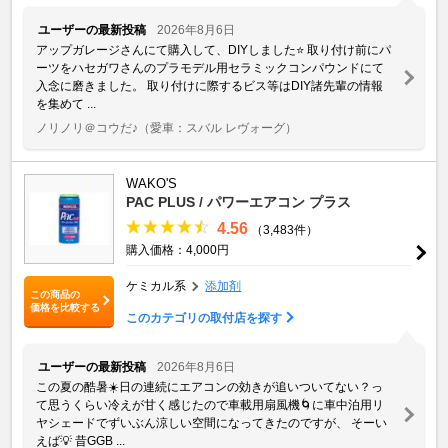
ユーザーの最新投稿
2026年8月6日
アップガレージさんにて購入して、DIYしました⭐️ 取り付け前にパ
ーツをハセガワさんのプラモデル用セラミックコンパウンドにて
入念に磨きました。 取り付けに際するビス等はDIY諸先輩の情報
を集めて ...
ノリノリ＠コウだ♪
（愛車：スバル レヴォーグ）
WAKO'S
PAC PLUS / パワーエアコン プラス
4.56
（3,483件）
購入価格：4,000円
ケミカル系
添加剤
この商品の
価格を比較する
このカテゴリの取付店を探す
ユーザーの最新投稿
2026年8月6日
この夏の酷暑☀️日の連続にエアコンの効きが追いついてない？っ
て思うくらい冷えが甘く感じたので車載用扇風機🌀に車中泊用リ
ヤシェードでずいぶん涼しい空間になってきたのですが、 そーい
えば💡 昔GGB ...