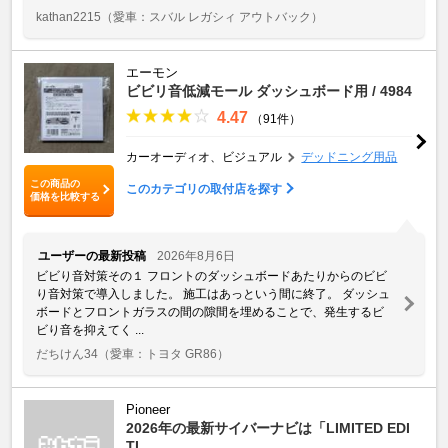
kathan2215
（愛車：スバル レガシィ アウトバック）
エーモン
ビビリ音低減モール ダッシュボード用 / 4984
4.47
（91件）
カーオーディオ、ビジュアル
デッドニング用品
この商品の
このカテゴリの取付店を探す
価格を比較する
ユーザーの最新投稿
2026年8月6日
ビビり音対策その１ フロントのダッシュボードあたりからのビビ
り音対策で導入しました。 施工はあっという間に終了。 ダッシュ
ボードとフロントガラスの間の隙間を埋めることで、発生するビ
ビり音を抑えてく ...
だちけん34
（愛車：トヨタ GR86）
Pioneer
2026年の最新サイバーナビは「LIMITED EDI
TI ...