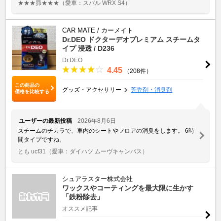
★★★昴★★★
（愛車：スバル WRX S4）
CAR MATE / カーメイト
Dr.DEO ドクターデオプレミアム スチームタ
イプ 浸透 / D236
Dr.DEO
4.45
（208件）
この商品の
グッズ・アクセサリー
芳香剤・消臭剤
価格を比較する
ユーザーの最新投稿
2026年8月6日
スチームのチカラで、車内のシートやフロアの消臭をします。 6時
間タイプですね。
とも ucf31
（愛車：ダイハツ ムーヴキャンバス）
シュアラスター株式会社
ワックスやコーティングを最大限に生かす
「鉄粉除去」
オススメ記事