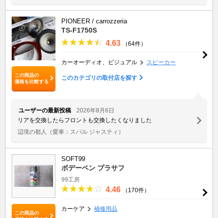
PIONEER / carrozzeria
TS-F1750S
4.63
（64件）
カーオーディオ、ビジュアル
スピーカー
この商品の
このカテゴリの取付店を探す
価格を比較する
ユーザーの最新投稿
2026年8月6日
リアを交換したらフロントも交換したくなりました
辺境の都人
（愛車：スバル ジャスティ）
SOFT99
ボデーペン プラサフ
99工房
4.46
（170件）
カーケア
補修用品
この商品の