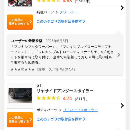
4.58
（5,982件）
補強パーツ
タワーバー
この商品の
このカテゴリの取付店を探す
価格を比較する
ユーザーの最新投稿
2026年8月6日
「フレキシブルタワーバー」、「フレキシブルドロースティフナ
ーフロント」、「フレキシブルドロースティフナーリヤ」の3点セ
ットを納車時に取り付け。 全車でも装着しており￥同じ乗り味を
再現するため装着。
★★★昴★★★
（愛車：スバル WRX S4）
STI
リヤサイドアンダースポイラー
4.74
（811件）
ボディパーツ
リアハーフスポイラー
この商品の
このカテゴリの取付店を探す
価格を比較する