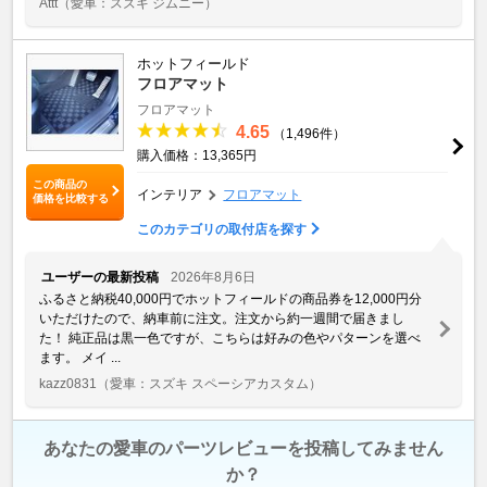
Attt
（愛車：スズキ ジムニー）
ホットフィールド
フロアマット
フロアマット
4.65
（1,496件）
購入価格：13,365円
この商品の
インテリア
フロアマット
価格を比較する
このカテゴリの取付店を探す
ユーザーの最新投稿
2026年8月6日
ふるさと納税40,000円でホットフィールドの商品券を12,000円分
いただけたので、納車前に注文。注文から約一週間で届きまし
た！ 純正品は黒一色ですが、こちらは好みの色やパターンを選べ
ます。 メイ ...
kazz0831
（愛車：スズキ スペーシアカスタム）
あなたの愛車のパーツレビューを投稿してみません
か？