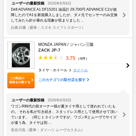
ユーザーの最新投稿
2026年8月6日
Defi ADVANCE A1 DF15201 油温計 29,700円 ADVANCE C2が故
障したのでA1を新規購入しましたが、ダメ元でセンサーのみ交換
してみたら針が暴れる現象が収まりました ...
白夜10番
（愛車：スズキ スイフトスポーツ）
MONZA JAPAN / ジャパン三陽
ZACK JP-7
3.75
（4件）
タイヤ・ホイール
ホイール
この商品の
このカテゴリの取付店を探す
価格を比較する
ユーザーの最新投稿
2026年8月6日
ワゴンR時代の前オーナー様が夏タイヤ用として使われていたも
の。 それを私が引き続き、スタッドレス用として使用させて頂い
ています。 （同じ１３インチですが、ワゴンRとムーヴでサイズ
が違う為、タイヤは別 ...
長谷川高
（愛車：ダイハツ ムーヴカスタム）