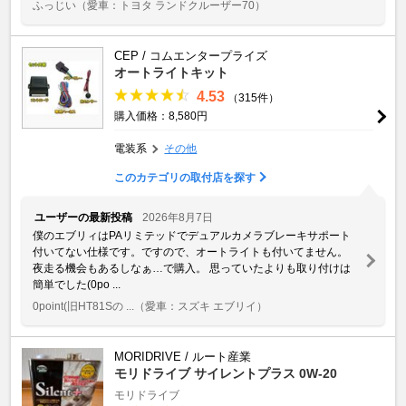
ふっじい
（愛車：トヨタ ランドクルーザー70）
CEP / コムエンタープライズ
オートライトキット
4.53
（315件）
購入価格：8,580円
電装系
その他
このカテゴリの取付店を探す
ユーザーの最新投稿
2026年8月7日
僕のエブリィはPAリミテッドでデュアルカメラブレーキサポート
付いてない仕様です。ですので、オートライトも付いてません。
夜走る機会もあるしなぁ…で購入。 思っていたよりも取り付けは
簡単でした(0po ...
0point(旧HT81Sの ...
（愛車：スズキ エブリイ）
MORIDRIVE / ルート産業
モリドライブ サイレントプラス 0W-20
モリドライブ