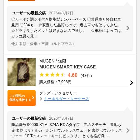
ユーザーの最新投稿
2026年8月7日
〇カーボン調シボ付き樹脂製ナンバーベース 〇普通車と軽自動車
兼用 〇234ｇ ☆安定した品質なので、過去車でも使ってきた。
☆ギラギラしたメッキは好まないので良し。 ☆車種によっては
カッコ悪く見 ...
他力本願
（愛車：三菱 コルトプラス）
MUGEN / 無限
MUGEN SMART KEY CASE
4.60
（48件）
購入価格：7,998円
グッズ・アクセサリー
この商品の
キーホルダー・キーケース
価格を比較する
ユーザーの最新投稿
2026年8月7日
商品番号 90000-XYM -374A-RD Aタイプ 赤のステッチ 裏地も
赤 表側はリアルカーボンとウルトラスウェード 裏側はウルトラス
ウェード FITのスマートキーにピッタリ。 とても格好良 ...