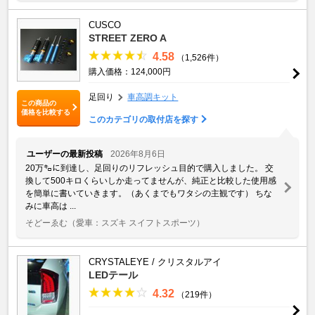
CUSCO
STREET ZERO A
4.58
（1,526件）
購入価格：124,000円
足回り
車高調キット
この商品の
価格を比較する
このカテゴリの取付店を探す
ユーザーの最新投稿
2026年8月6日
20万㌔に到達し、足回りのリフレッシュ目的で購入しました。 交
換して500キロくらいしか走ってませんが、純正と比較した使用感
を簡単に書いていきます。（あくまでもワタシの主観です） ちな
みに車高は ...
そどーゑむ
（愛車：スズキ スイフトスポーツ）
CRYSTALEYE / クリスタルアイ
LEDテール
4.32
（219件）