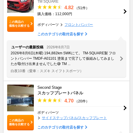
TM SQUARE
4.82
（51件）
購入価格：112,000円
この商品の
ボディパーツ
フロントバンパー
価格を比較する
このカテゴリの取付店を探す
ユーザーの最新投稿
2026年8月7日
2026年8月6日(木曜) 194,882km SWKにて。 TM-SQUARE製 フロ
ントバンパー TMDF-A01101 塗装まで完了して仮組みしてみまし
たが取付け出来ませんでした😅 TM ...
白夜10番
（愛車：スズキ スイフトスポーツ）
Second Stage
スカッフプレートパネル
4.70
（20件）
ボディパーツ
サイドステップパネル/スカッフプレート
この商品の
価格を比較する
このカテゴリの取付店を探す