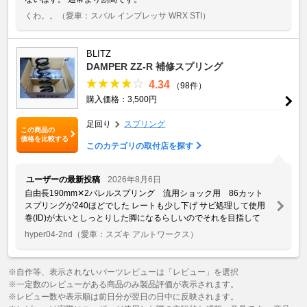
くわ。。
（愛車：スバル インプレッサ WRX STI）
BLITZ
DAMPER ZZ-R 補修スプリング
4.34
（98件）
購入価格：3,500円
足回り
スプリング
この商品の
価格を比較する
このカテゴリの取付店を探す
ユーザーの最新投稿
2026年8月6日
自由長190mm✕2バレルスプリング 流用ショック用 86カット
スプリングが240ほどでした レートも少し下げ サビ処理して使用
巻(ID)が太いとしっとりした脚になるらしいのでそれを目指して
hyper04-2nd
（愛車：スズキ アルトワークス）
※自作等、表示されないパーツレビューは「レビュー」を選択
※一定数のレビューがある商品のみ製品評価が表示されます。
※レビュー数や表示順は前日分が翌日の日中に反映されます。