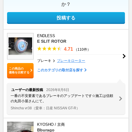
か？
投稿する
ENDLESS
E SLIT ROTOR
4.71
（110件）
ブレーキ
ブレーキローター
この商品の
このカテゴリの取付店を探す
価格を比較する
ユーザーの最新投稿
2026年8月6日
一番の不安要素であるブレーキのアップデートです☆施工は信頼
の丸田小屋さんにて。
Shincha vr38
（愛車：日産 NISSAN GT-R）
KYOSHO / 京商
Bburago