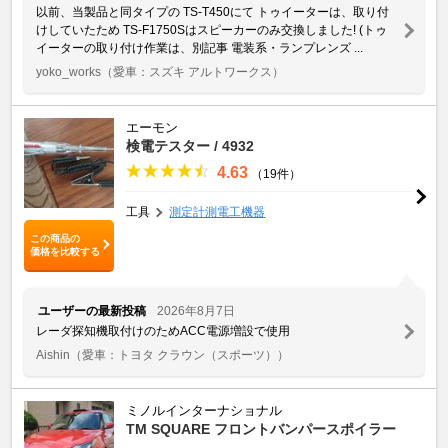
以前、当製品と同タイプの TS-T450にて トゥイーターは、取り付
けしていたため TS-F1750Sはスピーカーのみ交換しました! (トゥ
イーターの取り付け作業は、別記事 電装系・ランプレンズ ...
yoko_works
（愛車：スズキ アルトワークス）
エーモン
検電テスター / 4932
4.63
（19件）
工具
測定計測電工機器
この商品の
価格を比較する
ユーザーの最新投稿
2026年8月7日
レーダ探知機取付けのためACC電源増設で使用
Aishin
（愛車：トヨタ クラウン（スポーツ））
ミノルインターナショナル
TM SQUARE フロントバンパースポイラー