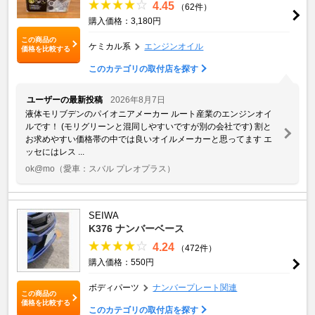
4.45
（62件）
購入価格：3,180円
この商品の
ケミカル系
エンジンオイル
価格を比較する
このカテゴリの取付店を探す
ユーザーの最新投稿
2026年8月7日
液体モリブデンのパイオニアメーカー ルート産業のエンジンオイ
ルです！ (モリグリーンと混同しやすいですが別の会社です) 割と
お求めやすい価格帯の中では良いオイルメーカーと思ってます エ
ッセにはレス ...
ok@mo
（愛車：スバル プレオプラス）
SEIWA
K376 ナンバーベース
4.24
（472件）
購入価格：550円
ボディパーツ
ナンバープレート関連
この商品の
価格を比較する
このカテゴリの取付店を探す