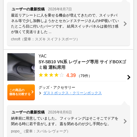
ユーザーの最新投稿
2026年8月7日
最近リアシートに人を乗せる機会が増えてきたので、スイッチパ
ネル等で少し加飾しようかとセカンドステージさんのHP覗いてい
たところ目に付いたパーツです。 結局スイッチパネルは後付け感
が強くて見送りました ...
chroft
（愛車：スズキ スイフトスポーツ）
YAC
SY-SB10 VN系 レヴォーグ専用 サイドBOXゴ
ミ箱 運転席用
4.39
（79件）
グッズ・アクセサリー
この商品の
ダストボックス・クリーンボックス
価格を比較する
ユーザーの最新投稿
2026年8月6日
納車前に用意していました。 フィッティングはそこそこでドアを
閉める時に若干音がします。 蓋を閉めるのが少し手間かな。
popo_
（愛車：スバル レヴォーグ）