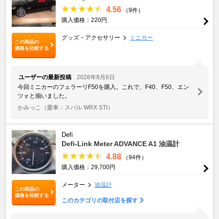
4.56
（9件）
購入価格：220円
グッズ・アクセサリー
ミニカー
この商品の
価格を比較する
ユーザーの最新投稿
2026年8月6日
今回ミニカーのフェラーリF50を購入。これで、F40、F50、エン
ツォと揃いました。
かみっこ
（愛車：スバル WRX STI）
Defi
Defi-Link Meter ADVANCE A1 油温計
4.88
（94件）
購入価格：29,700円
メーター
油温計
この商品の
価格を比較する
このカテゴリの取付店を探す