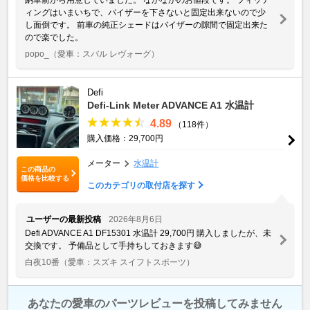
ィングはいまいちで、バイザーを下さないと固定出来ないので少
し面倒です。 前車の純正シェードはバイザーの隙間で固定出来た
ので楽でした。
popo_
（愛車：スバル レヴォーグ）
Defi
Defi-Link Meter ADVANCE A1 水温計
4.89
（118件）
購入価格：29,700円
メーター
水温計
この商品の
価格を比較する
このカテゴリの取付店を探す
ユーザーの最新投稿
2026年8月6日
Defi ADVANCE A1 DF15301 水温計 29,700円 購入しましたが、未
交換です。 予備品として手持ちしておきます😅
白夜10番
（愛車：スズキ スイフトスポーツ）
あなたの愛車のパーツレビューを投稿してみません