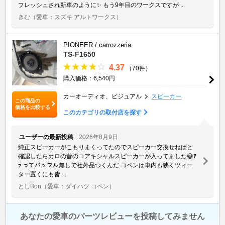
フレッシュされ新車のように✨️ もう9年目のワークスですが ...
きむ
（愛車：スズキ アルトワークス）
PIONEER / carrozzeria
TS-F1650
4.37
（70件）
購入価格：6,540円
カーオーディオ、ビジュアル
スピーカー
この商品の
価格を比較する
このカテゴリの取付店を探す
ユーザーの最新投稿
2026年8月9日
純正スピーカーがこもりまくってたのでスピーカー交換せねばと
確認したらカロの昔のコアキシャルスピーカーが入ってました😅ｱ
ﾗ ってバッフル無しで社外品つくんだ コペンは車内も狭くツィー
ター置くにも皆 ...
としBon
（愛車：ダイハツ コペン）
あなたの愛車のパーツレビューを投稿してみません