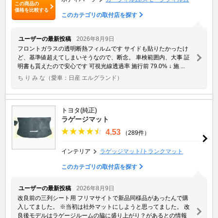
この商品の
価格を比較する
このカテゴリの取付店を探す
ユーザーの最新投稿
2026年8月9日
フロントガラスの透明断熱フィルムです サイドも貼りたかったけ
ど、基準値超えてしまいそうなので、断念。 車検範囲内、大事 証
明書も貰えたので安心です 可視光線透過率 施行前 79.0% ↓ 施 ...
ち り み な
（愛車：日産 エルグランド）
トヨタ(純正)
ラゲージマット
4.53
（289件）
インテリア
ラゲッジマット/トランクマット
このカテゴリの取付店を探す
ユーザーの最新投稿
2026年8月9日
改良前の三列シート用 フリマサイトで新品同様品があったんで購
入してました。 ※当初は社外マットにしようと思ってました。 改
良後モデルはラゲージルームの脇に盛り上がり？があるとの情報