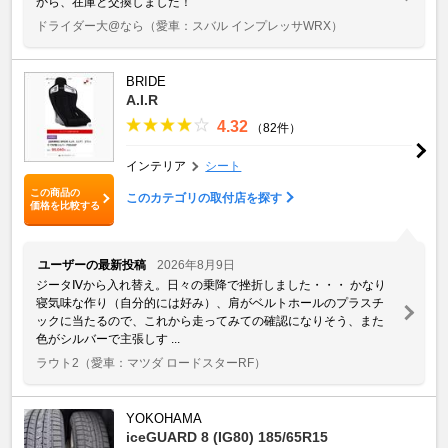
から、在庫と交換しました！
ドライダー大@なら
（愛車：スバル インプレッサWRX）
BRIDE
A.I.R
4.32
（82件）
インテリア
シート
この商品の
このカテゴリの取付店を探す
価格を比較する
ユーザーの最新投稿
2026年8月9日
ジータⅣから入れ替え。日々の乗降で挫折しました・・・ かなり
寝気味な作り（自分的には好み）、肩がベルトホールのプラスチ
ックに当たるので、これから走ってみての確認になりそう、また
色がシルバーで主張しす ...
ラウト2
（愛車：マツダ ロードスターRF）
YOKOHAMA
iceGUARD 8 (IG80) 185/65R15