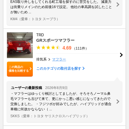
EAS取り外しをしてくれる町工場を探すのに苦労をした。 減衰力
は街乗りメインのため前後16で設定。 他社の車高調を試したこと
が無いため ...
KM4
（愛車：トヨタ スープラ）
TRD
GRスポーツマフラー
4.69
（111件）
排気系
マフラー
この商品の
このカテゴリの取付店を探す
価格を比較する
ユーザーの最新投稿
2026年8月9日
・マフラーはゆっくり検討としてましたが、そろそろノーマル鼻
毛マフラーも古びて来て、更にかっこ悪い感じになってきたので
交換しました。 ・フジツボが好みでしたが、ハイブリッドが適合
車種に何故かならない（ ...
SKKS
（愛車：トヨタ ヤリスクロスハイブリッド）