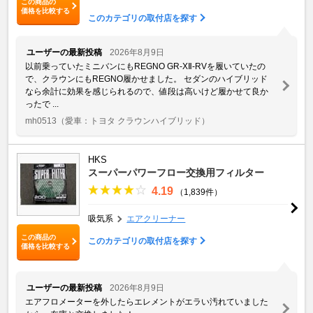
この商品の
価格を比較する
このカテゴリの取付店を探す
ユーザーの最新投稿
2026年8月9日
以前乗っていたミニバンにもREGNO GR-XⅡ-RVを履いていたの
で、クラウンにもREGNO履かせました。 セダンのハイブリッド
なら余計に効果を感じられるので、値段は高いけど履かせて良か
ったで ...
mh0513
（愛車：トヨタ クラウンハイブリッド）
HKS
スーパーパワーフロー交換用フィルター
4.19
（1,839件）
吸気系
エアクリーナー
この商品の
このカテゴリの取付店を探す
価格を比較する
ユーザーの最新投稿
2026年8月9日
エアフロメーターを外したらエレメントがエラい汚れていました