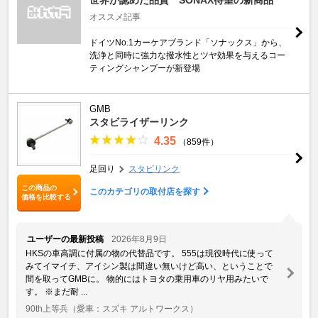
オススメ記事
ドイツNo.1カーケアブランド「ソナックス」から、
洗浄と同時に強力な撥水性とツヤ効果を与えるコー
ティングシャンプーが新登場
GMB
スタビライザーリンク
4.35
（859件）
足回り
スタビリンク
この商品の
このカテゴリの取付店を探す
価格を比較する
ユーザーの最新投稿
2026年8月9日
HKSの車高調に付属の物の代替品です。 555は現役時代に使って
みてイマイチ、アイシン製は間違い無いけど高い、ということで
間を取ってGMBに。 物的にはトヨタの乗用車のリヤ用みたいで
す。 ※まだ耐 ...
90th上等兵
（愛車：スズキ アルトワークス）