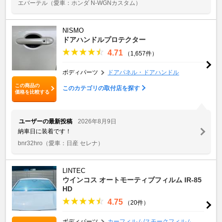
エバーテル
（愛車：ホンダ N-WGNカスタム）
NISMO
ドアハンドルプロテクター
4.71
（1,657件）
ボディパーツ
ドアパネル・ドアハンドル
この商品の
このカテゴリの取付店を探す
価格を比較する
ユーザーの最新投稿
2026年8月9日
納車日に装着です！
bnr32hro
（愛車：日産 セレナ）
LINTEC
ウインコス オートモーティブフィルム IR-85
HD
4.75
（20件）
ボディパーツ
カーフィルム/スモークフィルム