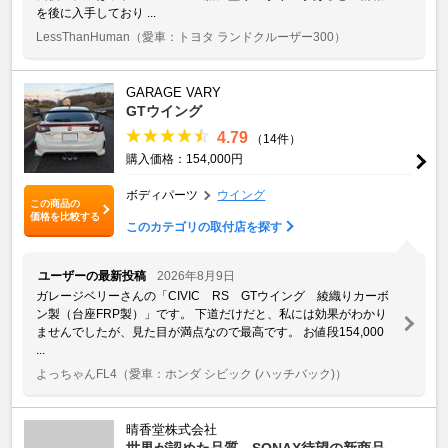
を後に入手しており ...
LessThanHuman
（愛車：トヨタ ランドクルーザー300）
GARAGE VARY
GTウイング
4.79
（14件）
購入価格：154,000円
ボディパーツ
ウイング
この商品の
価格を比較する
このカテゴリの取付店を探す
ユーザーの最新投稿
2026年8月9日
ガレージベリーさんの「CIVIC RS GTウイング 綾織りカーボ
ン製（台座FRP製）」です。 下道だけだと、私には効果がわかり
ませんでしたが、見た目が満点なので最高です。 お値段154,000
...
よっちゃんFL4
（愛車：ホンダ シビック (ハッチバック)）
晴香堂株式会社
世界が認めた品質 SONAX待望の新商品