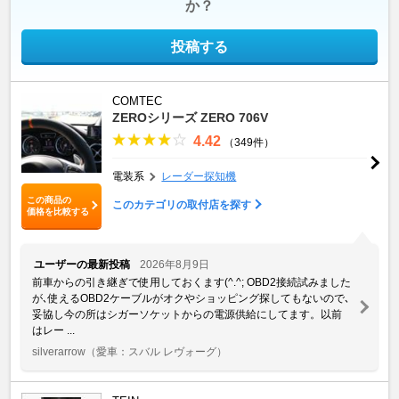
か？
投稿する
COMTEC
ZEROシリーズ ZERO 706V
4.42
（349件）
電装系
レーダー探知機
この商品の
このカテゴリの取付店を探す
価格を比較する
ユーザーの最新投稿
2026年8月9日
前車からの引き継ぎで使用しておくます(^.^; OBD2接続試みました
が､使えるOBD2ケーブルがオクやショッピング探してもないので､
妥協し今の所はシガーソケットからの電源供給にしてます。以前
はレー ...
silverarrow
（愛車：スバル レヴォーグ）