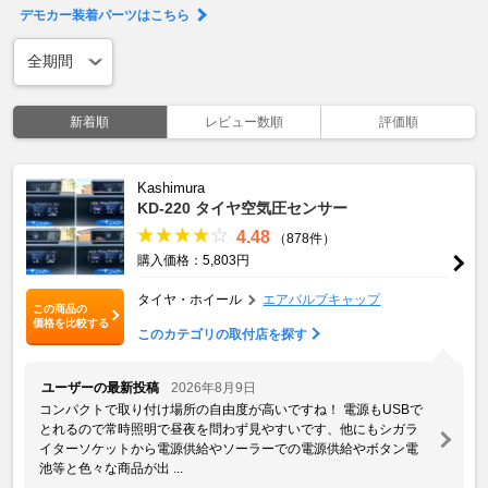
デモカー装着パーツはこちら
新着順
レビュー数順
評価順
Kashimura
KD-220 タイヤ空気圧センサー
4.48
（878件）
購入価格：5,803円
タイヤ・ホイール
エアバルブキャップ
この商品の
価格を比較する
このカテゴリの取付店を探す
ユーザーの最新投稿
2026年8月9日
コンパクトで取り付け場所の自由度が高いですね！ 電源もUSBで
とれるので常時照明で昼夜を問わず見やすいです、他にもシガラ
イターソケットから電源供給やソーラーでの電源供給やボタン電
池等と色々な商品が出 ...