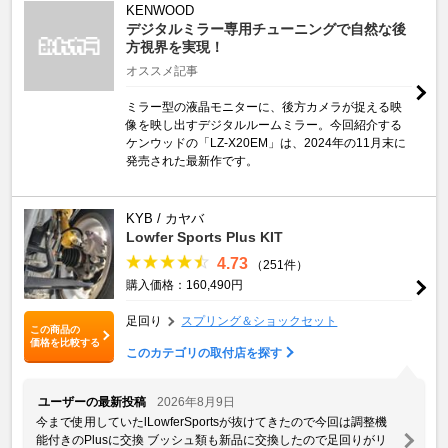
KENWOOD
デジタルミラー専用チューニングで自然な後
方視界を実現！
オススメ記事
ミラー型の液晶モニターに、後方カメラが捉える映
像を映し出すデジタルルームミラー。今回紹介する
ケンウッドの「LZ-X20EM」は、2024年の11月末に
発売された最新作です。
KYB / カヤバ
Lowfer Sports Plus KIT
4.73
（251件）
購入価格：160,490円
足回り
スプリング＆ショックセット
この商品の
価格を比較する
このカテゴリの取付店を探す
ユーザーの最新投稿
2026年8月9日
今まで使用していたlLowferSportsが抜けてきたので今回は調整機
能付きのPlusに交換 ブッシュ類も新品に交換したので足回りがリ