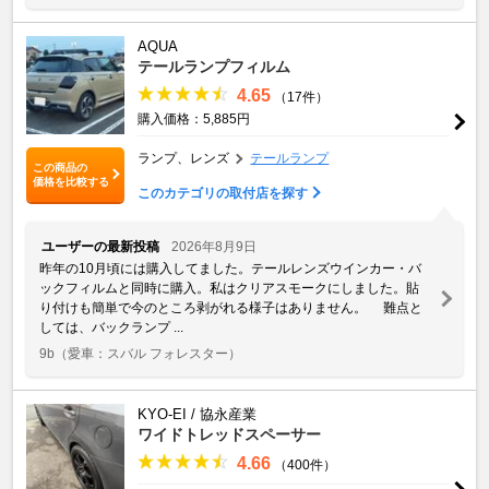
AQUA
テールランプフィルム
4.65
（17件）
購入価格：5,885円
ランプ、レンズ
テールランプ
この商品の
価格を比較する
このカテゴリの取付店を探す
ユーザーの最新投稿
2026年8月9日
昨年の10月頃には購入してました。テールレンズウインカー・バ
ックフィルムと同時に購入。私はクリアスモークにしました。貼
り付けも簡単で今のところ剥がれる様子はありません。 難点と
しては、バックランプ ...
9b
（愛車：スバル フォレスター）
KYO-EI / 協永産業
ワイドトレッドスペーサー
4.66
（400件）