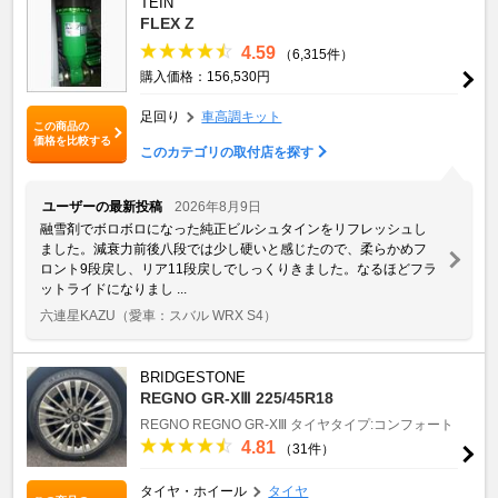
TEIN
FLEX Z
4.59
（6,315件）
購入価格：156,530円
足回り
車高調キット
この商品の
価格を比較する
このカテゴリの取付店を探す
ユーザーの最新投稿
2026年8月9日
融雪剤でボロボロになった純正ビルシュタインをリフレッシュし
ました。減衰力前後八段では少し硬いと感じたので、柔らかめフ
ロント9段戻し、リア11段戻しでしっくりきました。なるほどフラ
ットライドになりまし ...
六連星KAZU
（愛車：スバル WRX S4）
BRIDGESTONE
REGNO GR-XⅢ 225/45R18
REGNO
REGNO GR-XⅢ
タイヤタイプ:コンフォート
4.81
（31件）
タイヤ・ホイール
タイヤ