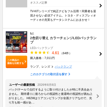
オススメ記事
TV-KITシリーズで純正ナビをフル活用！同乗者を退
屈させない必須アイテム。トヨタ・ディスプレィオ
ーディオの充実もデータシステムにおまかせ！
fcl.
2色切り替え カラーチェンジLEDバックラン
プ
LEDバックランプ
4.61
（64件）
購入価格：7,011円
この商品の
価格を比較する
ランプ、レンズ
バックランプ
このカテゴリの取付店を探す
ユーザーの最新投稿
2026年8月8日
バック/テールで点灯するように取り付けましたが特に不具合あり
ません。 期待通りに後ろからの視認性と後退時の視認性が跳ね上
がりました。 H82Wはリアコンビランプが全面クリアなので、光
り方も統一感があ ...