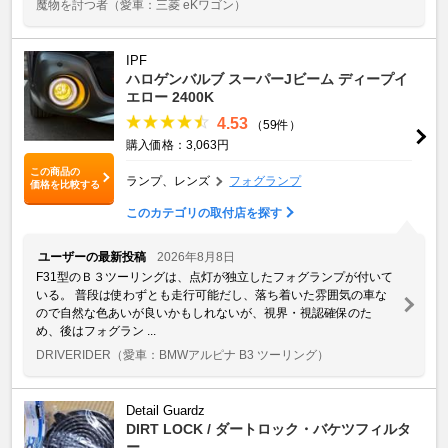
魔物を討つ者
（愛車：三菱 eKワゴン）
IPF
ハロゲンバルブ スーパーJビーム ディープイ
エロー 2400K
4.53
（59件）
購入価格：3,063円
この商品の
ランプ、レンズ
フォグランプ
価格を比較する
このカテゴリの取付店を探す
ユーザーの最新投稿
2026年8月8日
F31型のＢ３ツーリングは、点灯が独立したフォグランプが付いて
いる。 普段は使わずとも走行可能だし、落ち着いた雰囲気の車な
ので自然な色あいが良いかもしれないが、視界・視認確保のた
め、後はフォグラン ...
DRIVERIDER
（愛車：BMWアルピナ B3 ツーリング）
Detail Guardz
DIRT LOCK / ダートロック・バケツフィルタ
ー