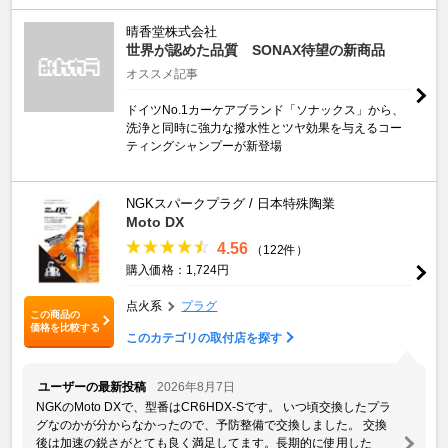
晴香堂株式会社
世界が認めた品質 SONAX待望の新商品
オススメ記事
ドイツNo.1カーケアブランド「ソナックス」から、
洗浄と同時に強力な撥水性とツヤ効果を与えるコー
ティングシャンプーが新登場
NGKスパークプラグ / 日本特殊陶業
Moto DX
4.56
（122件）
購入価格：1,724円
点火系
プラグ
この商品の
価格を比較する
このカテゴリの取付店を探す
ユーザーの最新投稿
2026年8月7日
NGKのMoto DXで、型番はCR6HDX-Sです。 いつ頃交換したプラ
グなのかが分からなかったので、予防整備で交換しました。 交換
後は加速の鋭さがとても良く満足してます。長期的に使用した