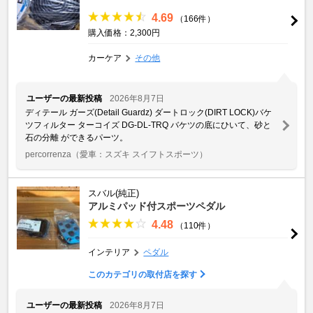
4.69
（166件）
購入価格：2,300円
カーケア
その他
ユーザーの最新投稿
2026年8月7日
ディテール ガーズ(Detail Guardz) ダートロック(DIRT LOCK)バケ
ツフィルター ターコイズ DG-DL-TRQ バケツの底にひいて、砂と
石の分離 ができるパーツ。
percorrenza
（愛車：スズキ スイフトスポーツ）
スバル(純正)
アルミパッド付スポーツペダル
4.48
（110件）
インテリア
ペダル
このカテゴリの取付店を探す
ユーザーの最新投稿
2026年8月7日