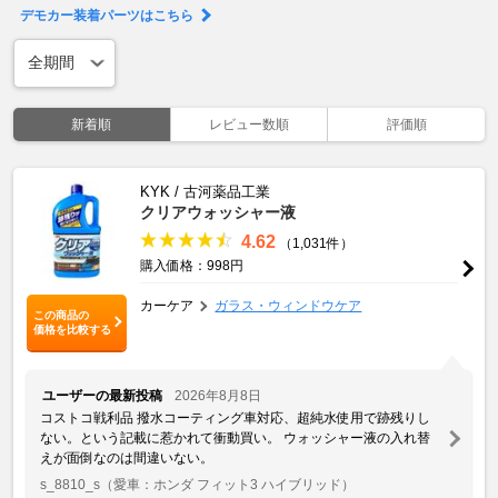
デモカー装着パーツはこちら
新着順
レビュー数順
評価順
KYK / 古河薬品工業
クリアウォッシャー液
4.62
（1,031件）
購入価格：998円
カーケア
ガラス・ウィンドウケア
この商品の
価格を比較する
ユーザーの最新投稿
2026年8月8日
コストコ戦利品 撥水コーティング車対応、超純水使用で跡残りし
ない。という記載に惹かれて衝動買い。 ウォッシャー液の入れ替
えが面倒なのは間違いない。
s_8810_s
（愛車：ホンダ フィット3 ハイブリッド）