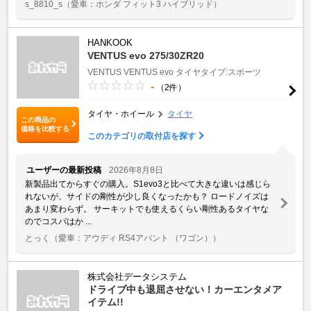
s_8810_s
（愛車：ホンダ フィット3 ハイブリッド）
HANKOOK
VENTUS evo 275/30ZR20
VENTUS
VENTUS evo
タイヤタイプ:スポーツ
-
（2件）
タイヤ・ホイール
タイヤ
この商品の
価格を比較する
このカテゴリの取付店を探す
ユーザーの最新投稿
2026年8月8日
新製品出てからすぐの購入。S1evo3と比べて大きな違いは感じら
れないが、サイドの剛性が少し良くなったかも？ ロードノイズは
あまり変わらず。 サーキットでも使えるくらい剛性あるタイヤな
のでコスパはか ...
とっく
（愛車：アウディ RS4アバント （ワゴン））
株式会社データシステム
ドライブ中も退屈させない！カーエンタメア
イテム!!