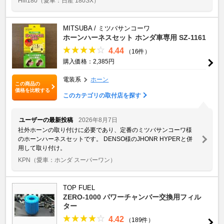
Hill180
（愛車：日産 180SX）
MITSUBA / ミツバサンコーワ
ホーンハーネスセット ホンダ車専用 SZ-1161
4.44
（16件）
購入価格：2,385円
電装系
ホーン
この商品の
価格を比較する
このカテゴリの取付店を探す
ユーザーの最新投稿
2026年8月7日
社外ホーンの取り付けに必要であり、定番のミツバサンコーワ様
のホーンハーネスセットです。 DENSO様のJHONR HYPERと併
用して取り付け。
KPN
（愛車：ホンダ スーパーワン）
TOP FUEL
ZERO-1000 パワーチャンバー交換用フィル
ター
4.42
（189件）