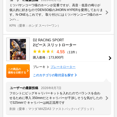
ミツバサンコーワ様のホーンが定番ですが、高音・低音の鳴りが
個人的に好きなのでDENSO様のJHORN HYPERを愛用しておりま
す。N-ONEもこれです。 取り付けにはミツバサンコーワ様のホー
ンハ ...
KPN
（愛車：ホンダ スーパーワン）
D2 RACING SPORT
2ピース スリットローター
4.55
（11件）
購入価格：173,800円
ブレーキ
ブレーキローター
この商品の
価格を比較する
このカテゴリの取付店を探す
ユーザーの最新投稿
2026年8月7日
フロントにビッグキャリパーキットを入れたのでバランスを合わ
せるために導入 350mmだとキャリパーが干渉しそうな気がしたの
で325mmで キャリパーは純正流用です
刹奈
（愛車：マツダ MAZDA3 ファストバックハイブリッド）