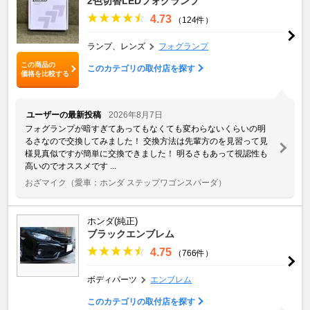
2色切替LEDフォグランプ
4.73
（124件）
ランプ、レンズ
フォグランプ
この商品の
このカテゴリの取付店を探す
価格を比較する
ユーザーの最新投稿
2026年8月7日
フォグランプが暗すぎてあってもなくても変わらないくらいの明
るさなので交換してみました！ 交換方法は先輩方のを見習って見
様見真似ですが簡単に交換できました！ 明るさもあって視認性も
高いのでオススメです ...
おざマイク
（愛車：ホンダ ステップワゴンスパーダ）
ホンダ(純正)
ブラックエンブレム
4.75
（766件）
ボディパーツ
エンブレム
このカテゴリの取付店を探す