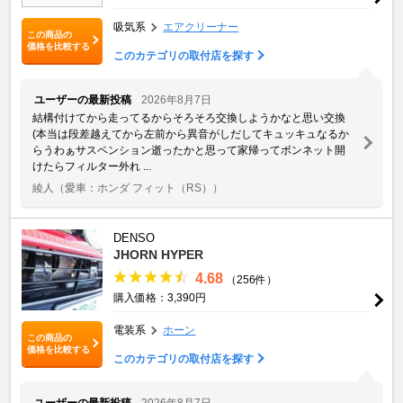
吸気系
エアクリーナー
この商品の
価格を比較する
このカテゴリの取付店を探す
ユーザーの最新投稿
2026年8月7日
結構付けてから走ってるからそろそろ交換しようかなと思い交換
(本当は段差越えてから左前から異音がしだしてキュッキュなるか
らうわぁサスペンション逝ったかと思って家帰ってボンネット開
けたらフィルター外れ ...
綾人
（愛車：ホンダ フィット（RS））
DENSO
JHORN HYPER
4.68
（256件）
購入価格：3,390円
電装系
ホーン
この商品の
価格を比較する
このカテゴリの取付店を探す
ユーザーの最新投稿
2026年8月7日