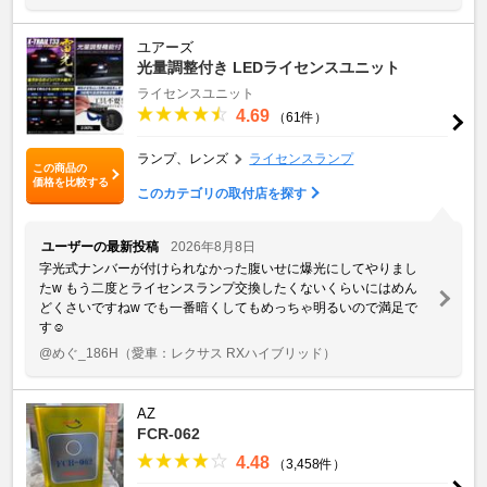
ユアーズ
光量調整付き LEDライセンスユニット
ライセンスユニット
4.69
（61件）
ランプ、レンズ
ライセンスランプ
この商品の
価格を比較する
このカテゴリの取付店を探す
ユーザーの最新投稿
2026年8月8日
字光式ナンバーが付けられなかった腹いせに爆光にしてやりまし
た‪w もう二度とライセンスランプ交換したくないくらいにはめん
どくさいですね‪w でも一番暗くしてもめっちゃ明るいので満足で
す☺️
@めぐ_186H
（愛車：レクサス RXハイブリッド）
AZ
FCR-062
4.48
（3,458件）