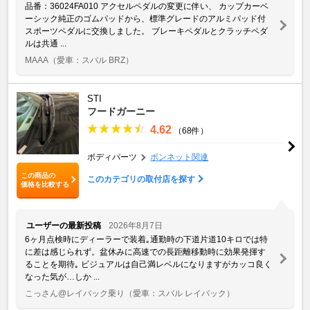
品番：36024FA010 アクセルペダルの変更に伴い、 カップカーベ
ーシック純正のゴムパッドから、標準グレードのアルミパッド付
スポーツペダルに交換しました。 ブレーキペダルとクラッチペダ
ルは共通 ...
MAAA
（愛車：スバル BRZ）
STI
フードガーニー
4.62
（68件）
ボディパーツ
ボンネット関連
この商品の
このカテゴリの取付店を探す
価格を比較する
ユーザーの最新投稿
2026年8月7日
6ヶ月点検時にディーラーで装着｡通勤時の下道片道10キロでは特
に差は感じられず。盆休みに高速での長距離移動時に効果発揮す
ることを期待｡ ビジュアルは自己満レベルになりますがカッコ良く
なった気が…しか ...
こっさん@レイバック乗り
（愛車：スバル レイバック）