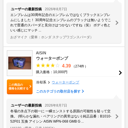
ユーザーの最新投稿
2026年8月7日
エンブレムは30周年記念のエンブレムではなくブラックエンブレ
ムにしました！ 30周年記念エンブレムのブラックは無いようでこ
れで普通のスパーダと見分けはつかないですね（笑） ボディ色と
いい感じにマッチ ...
おざマイク
（愛車：ホンダ ステップワゴンスパーダ）
AISIN
ウォーターポンプ
4.39
（274件）
購入価格：10,000円
冷却系
ウォーターポンプ
この商品の
価格を比較する
このカテゴリの取付店を探す
ユーザーの最新投稿
2026年8月7日
冬場の氷点下の朝一に 一瞬エンストする原因の可能性を疑って交
換。 (明らかな漏れ・ベアリングの異常はない) 純正品番：B1010-
52F01 互換 アイシン AISIN WPN-068 GMB G ...