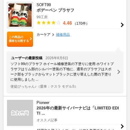
SOFT99
ボデーペン プラサフ
99工房
4.46
（170件）
カーケア
補修用品
この商品の
価格を比較する
ユーザーの最新投稿
2026年8月6日
ソフト99のプラサフ ホイール補修塗装の下塗りに使用 ホワイトプ
ラサフはリム部のシルバー塗装の下地に、通常のプラサフはスポ
ーク部をブラックからマットブラックに塗り替えした際の下塗り
に使用しました ...
使徒ぴっちゃん♪
（愛車：テスラ モデルS）
Pioneer
2026年の最新サイバーナビは「LIMITED EDI
TI ...
オススメ記事