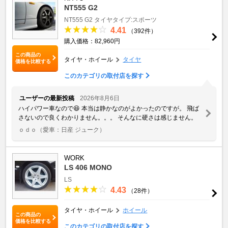
NT555 G2
NT555 G2
タイヤタイプ:スポーツ
4.41
（392件）
購入価格：82,960円
この商品の
タイヤ・ホイール
タイヤ
価格を比較する
このカテゴリの取付店を探す
ユーザーの最新投稿
2026年8月6日
ハイパワー車なので😆 本当は静かなのがよかったのですが。 飛ば
さないので良くわかりません。。。 そんなに硬さは感じません。
ｏｄｏ
（愛車：日産 ジューク）
WORK
LS 406 MONO
LS
4.43
（28件）
タイヤ・ホイール
ホイール
この商品の
価格を比較する
このカテゴリの取付店を探す