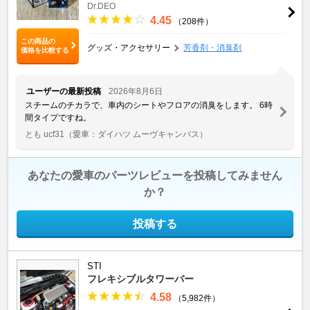
Dr.DEO
4.45
（208件）
この商品の
グッズ・アクセサリー
芳香剤・消臭剤
価格を比較する
ユーザーの最新投稿
2026年8月6日
スチームのチカラで、車内のシートやフロアの消臭をします。 6時
間タイプですね。
とも ucf31
（愛車：ダイハツ ムーヴキャンバス）
あなたの愛車のパーツレビューを投稿してみません
か？
投稿する
STI
フレキシブルタワーバー
4.58
（5,982件）