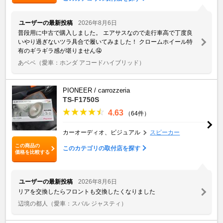
ユーザーの最新投稿
2026年8月6日
普段用に中古で購入しました。 エアサスなので走行車高で丁度良
いやり過ぎないツラ具合で履いてみました！ クロームホイール特
有のギラギラ感が堪りません🤤
あベベ
（愛車：ホンダ アコードハイブリッド）
PIONEER / carrozzeria
TS-F1750S
4.63
（64件）
カーオーディオ、ビジュアル
スピーカー
この商品の
このカテゴリの取付店を探す
価格を比較する
ユーザーの最新投稿
2026年8月6日
リアを交換したらフロントも交換したくなりました
辺境の都人
（愛車：スバル ジャスティ）