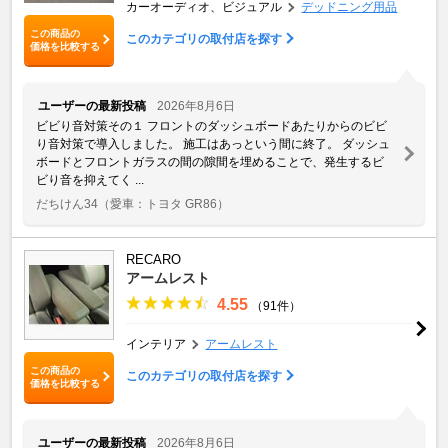
カーオーディオ、ビジュアル
デッドニング用品
この商品の
このカテゴリの取付店を探す
価格を比較する
ユーザーの最新投稿
2026年8月6日
ビビり音対策その１ フロントのダッシュボードあたりからのビビ
り音対策で導入しました。 施工はあっという間に終了。 ダッシュ
ボードとフロントガラスの間の隙間を埋めることで、発生するビ
ビり音を抑えてく ...
だちけん34
（愛車：トヨタ GR86）
RECARO
アームレスト
4.55
（91件）
インテリア
アームレスト
この商品の
このカテゴリの取付店を探す
価格を比較する
ユーザーの最新投稿
2026年8月6日