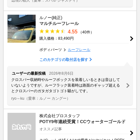
辺境の都人
（愛車：スバル ジャスティ）
ルノー(純正)
マルチルーフレール
4.55
（40件）
購入価格：83,490円
ボディパーツ
ルーフレール
このカテゴリの取付店を探す
ユーザーの最新投稿
2026年8月6日
クロスバー収納時やルーフボックスを装着しいるときは音はして
いないようですが、ルーフラック装着時は路面のギャップ超える
とクロスバーのガタガタゴトゴト騒がしです。
ryo～ku
（愛車：ルノー カングー）
株式会社プロスタッフ
POTY9年連続受賞！CCウォーターゴールド
オススメ記事