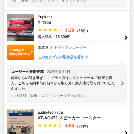
FLH
（愛車：ホンダ フィットハイブリッドRS）
Yupiteru
Y-410di
4.39
（18件）
購入価格：16,300円
電装系
ドライブレコーダー
この商品の
価格を比較する
このカテゴリの取付店を探す
ユーザーの最新投稿
2026年8月6日
前車からの引き継ぎ。 ユピテルダイレクトのセールで格安で購
入。こちらも納車前に前車から取り外し購入店で取り付けいただ
きました。
kazz0831
（愛車：スズキ スペーシアカスタム）
audio-technica
AT-AQ472 スピーカーコースター
4.64
（22件）