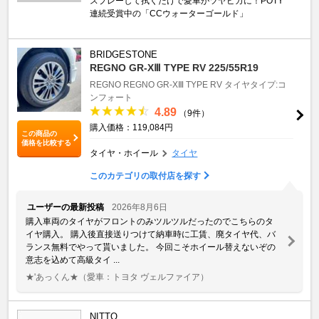
スプレーして拭くだけで愛車がツヤピカに！POTY
連続受賞中の「CCウォーターゴールド」
BRIDGESTONE
REGNO GR-XⅢ TYPE RV 225/55R19
REGNO
REGNO GR-XⅢ TYPE RV
タイヤタイプ:コ
ンフォート
4.89
（9件）
購入価格：119,084円
この商品の
価格を比較する
タイヤ・ホイール
タイヤ
このカテゴリの取付店を探す
ユーザーの最新投稿
2026年8月6日
購入車両のタイヤがフロントのみツルツルだったのでこちらのタ
イヤ購入。 購入後直接送りつけて納車時に工賃、廃タイヤ代、バ
ランス無料でやって貰いました。 今回こそホイール替えないぞの
意志を込めて高級タイ ...
★'あっくん★
（愛車：トヨタ ヴェルファイア）
NITTO