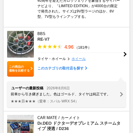
40周年を迎えたカロッツェリアを象徴するサイバー
ナビより、「LIMITED EDITION」が4000台の限定
で発売された。サイズは9V型ラージのほか、8V
型、7V型もラインアップする。
BBS
RE-V7
4.96
（181件）
タイヤ・ホイール
ホイール
この商品の
このカテゴリの取付店を探す
価格を比較する
ユーザーの最新投稿
2026年8月6日
前車から引き継ぎました。色はゴールド、タイヤは純正です。
★★★昴★★★
（愛車：スバル WRX S4）
CAR MATE / カーメイト
Dr.DEO ドクターデオプレミアム スチームタ
イプ 浸透 / D236