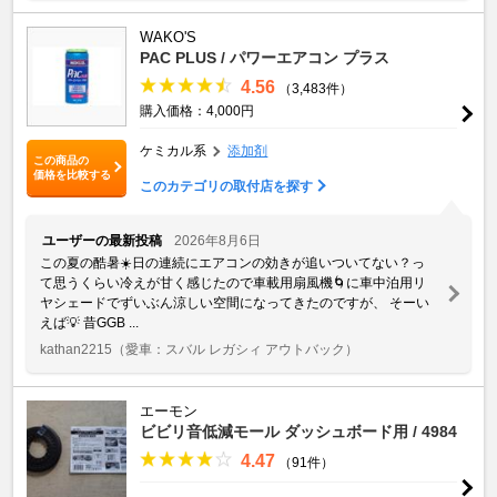
WAKO'S
PAC PLUS / パワーエアコン プラス
4.56
（3,483件）
購入価格：4,000円
ケミカル系
添加剤
この商品の
価格を比較する
このカテゴリの取付店を探す
ユーザーの最新投稿
2026年8月6日
この夏の酷暑☀️日の連続にエアコンの効きが追いついてない？っ
て思うくらい冷えが甘く感じたので車載用扇風機🌀に車中泊用リ
ヤシェードでずいぶん涼しい空間になってきたのですが、 そーい
えば💡 昔GGB ...
kathan2215
（愛車：スバル レガシィ アウトバック）
エーモン
ビビリ音低減モール ダッシュボード用 / 4984
4.47
（91件）