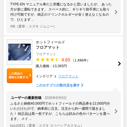
TYPE-EN マニュアル車だと邪魔になるかと思いましたが、 あった
方が楽に運転できます。 スペース的に、ギリギリ助手席にも取り
付け可能ですが、純正のドリンクホルダーが全く使えなくなるの
で、ひとまず ...
Attt
（愛車：スズキ ジムニー）
ホットフィールド
フロアマット
フロアマット
4.65
（1,496件）
購入価格：13,365円
この商品の
インテリア
フロアマット
価格を比較する
このカテゴリの取付店を探す
ユーザーの最新投稿
2026年8月6日
ふるさと納税40,000円でホットフィールドの商品券を12,000円分
いただけたので、納車前に注文。注文から約一週間で届きまし
た！ 純正品は黒一色ですが、こちらは好みの色やパターンを選べ
ます。 メイ ...
kazz0831
（愛車：スズキ スペーシアカスタム）