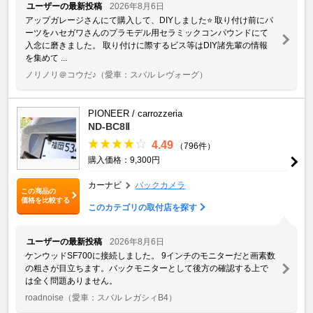
ユーザーの最新投稿
2026年8月6日
アップガレージさんにて購入して、DIYしました⭐️ 取り付け前にパ
ーツをハセガワさんのプラモデル用セラミックコンパウンドにて
入念に磨きました。 取り付けに際するビス等はDIY諸先輩の情報
を集めて ...
ノリノリ＠コウだ♪
（愛車：スバル レヴォーグ）
PIONEER / carrozzeria
ND-BC8Ⅱ
4.49
（796件）
購入価格：9,300円
カーナビ
バックカメラ
この商品の
価格を比較する
このカテゴリの取付店を探す
ユーザーの最新投稿
2026年8月6日
ケンウッドSF700に接続しました。 9インチのモニターだと画素数
の粗さが目立ちます。バックモニターとして後方の確認する上で
は全く問題ありません。
roadnoise
（愛車：スバル レガシィB4）