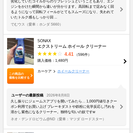
劣化していたコイルからのリフレッシュということもあり、エン
ジンをかけた瞬間から違いが分かります。高回転まで淀みなく回
るようになって回転フィールがとてもスムーズになり、失われて
いたトルク感もしっかり回 ...
でむウス
（愛車：ホンダ S660）
SONAX
エクストリーム ホイール クリーナー
4.41
（596件）
購入価格：1,480円
カーケア
ホイールクリーナー
この商品の
価格を比較する
ユーザーの最新投稿
2026年8月8日
久し振りにジェームスアプリを開いてみたら… 1,000円値引きクー
ポン利用でお買い上げ ブレーキダストや鉄粉に化学反応し汚れを
溶かし紫色になるクリーナー。独特な匂いの奴ですw
ネオ・デンドロビウム@ND
（愛車：マツダ ロードスター）