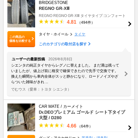
BRIDGESTONE
REGNO GR-XⅢ
REGNO
REGNO GR-XⅢ
タイヤタイプ:コンフォート
4.81
（494件）
タイヤ・ホイール
タイヤ
この商品の
価格を比較する
このカテゴリの取付店を探す
ユーザーの最新投稿
2026年8月8日
シエンタの純正タイヤからレグノに替えました。 ​まだ溝は残って
いましたが、値上げ前に格安で確保できたので先手で交換です。
換えた瞬間から車内全体がスッと静かになり、ロードノイズやざ
らついた雑味がきれ ...
でむウス
（愛車：トヨタ シエンタ）
CAR MATE / カーメイト
Dr.DEOプレミアム ゴールド シート下タイプ
大型 / D280
4.66
（64件）
グッズ・アクセサリー
芳香剤・消臭剤