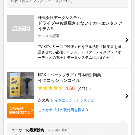
印牧
（愛車：マツダ ロードスターRF）
株式会社データシステム
ドライブ中も退屈させない！カーエンタメア
イテム!!
オススメ記事
TV-KITシリーズで純正ナビをフル活用！同乗者を退
屈させない必須アイテム。トヨタ・ディスプレィオ
ーディオの充実もデータシステムにおまかせ！
NGKスパークプラグ / 日本特殊陶業
イグニッションコイル
4.60
（927件）
点火系
イグニッションシステム
この商品の
このカテゴリの取付店を探す
価格を比較する
ユーザーの最新投稿
2026年8月8日