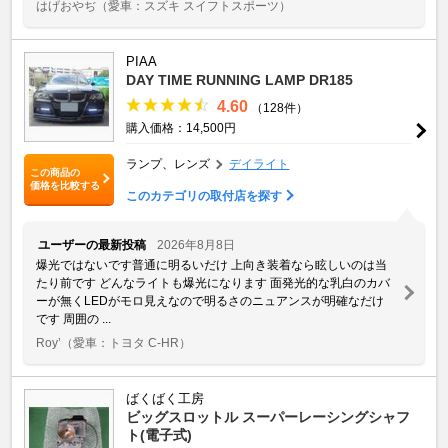
はげおやぢ
（愛車：スズキ スイフトスポーツ）
PIAA
DAY TIME RUNNING LAMP DR185
4.60
（128件）
購入価格：14,500円
ランプ、レンズ
デイライト
この商品の
価格を比較する
このカテゴリの取付店を探す
ユーザーの最新投稿
2026年8月8日
爆光ではないです普通に明るいだけ 上向き装着なら眩しいのは当
たり前です どんなライトも爆光になります 面発光的な乳白のカバ
ーが無くLEDがモロ見えなので明るさのニュアンスが明確なだけ
です 周囲の ...
Roy’
（愛車：トヨタ C-HR）
ばくばく工房
ビッグスロットル スーパーレーシングシャフ
ト(電子式)