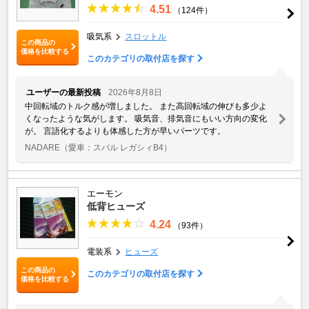
4.51
（124件）
吸気系
スロットル
この商品の
価格を比較する
このカテゴリの取付店を探す
ユーザーの最新投稿
2026年8月8日
中回転域のトルク感が増しました。 また高回転域の伸びも多少よ
くなったような気がします。 吸気音、排気音にもいい方向の変化
が。 言語化するよりも体感した方が早いパーツです。
NADARE
（愛車：スバル レガシィB4）
エーモン
低背ヒューズ
4.24
（93件）
電装系
ヒューズ
この商品の
このカテゴリの取付店を探す
価格を比較する