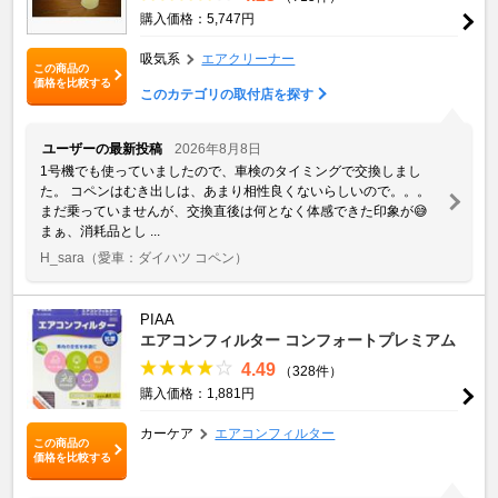
購入価格：5,747円
吸気系
エアクリーナー
この商品の
価格を比較する
このカテゴリの取付店を探す
ユーザーの最新投稿
2026年8月8日
1号機でも使っていましたので、車検のタイミングで交換しまし
た。 コペンはむき出しは、あまり相性良くないらしいので。。。
まだ乗っていませんが、交換直後は何となく体感できた印象が😅
まぁ、消耗品とし ...
H_sara
（愛車：ダイハツ コペン）
PIAA
エアコンフィルター コンフォートプレミアム
4.49
（328件）
購入価格：1,881円
カーケア
エアコンフィルター
この商品の
価格を比較する