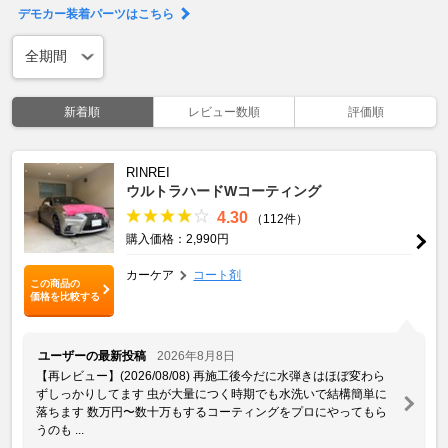
デモカー装着パーツはこちら
新着順
レビュー数順
評価順
RINREI
ウルトラハードWコーティング
4.30
（112件）
購入価格：2,990円
カーケア
コート剤
この商品の
価格を比較する
ユーザーの最新投稿
2026年8月8日
【再レビュー】(2026/08/08) 再施工後今だに水弾きはほぼ変わら
ずしっかりしてます 虫が大量につく時期でも水洗いで結構簡単に
落ちます 数万円〜数十万もするコーティングをプロにやってもら
うのも ...