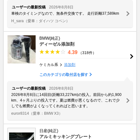
ユーザーの最新投稿
2026年8月8日
車検のタイミングなので、無条件交換です。 走行距離37,589km
H_sara
（愛車：ダイハツ コペン）
BMW(純正)
ディーゼル添加剤
4.39
（318件）
ケミカル系
添加剤
このカテゴリの取付店を探す
ユーザーの最新投稿
2026年8月8日
2026年8月8日に14回目(距離33,227km)の投入。前回から約1,900
km、4ヶ月ぶりの投入です。夏は燃費が悪くなるので、これで少
しでも燃費がよくなってくれればと思います。
euror8314
（愛車：BMW X3）
日産(純正)
アルミキッキングプレート