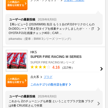
この商品の
価格を比較する
ユーザーの最新投稿
2026年8月8日
【再レビュー】(2026/08/08) 先日 もう１台のPJ10ヤリクロくんの
Dr.DEOシート下置き型タイプを残量チェックしましたが・・・ [T
OYOTA PJ10] 残量チェック#03；CAR ...
pikamatsu
（愛車：BMW 3シリーズ ツーリング）
HKS
SUPER FIRE RACING M SERIES
SUPER FIRE RACING Mシリーズ
4.16
（217件）
点火系
プラグ
この商品の
価格を比較する
このカテゴリの取付店を探す
ユーザーの最新投稿
2026年8月8日
これから Zのチューニングも終盤 ということでプラグ交換 プラグ
は8番 CRUISEさんで作業