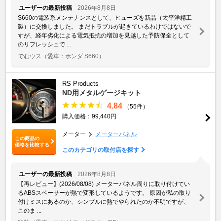
ユーザーの最新投稿
2026年8月8日
S660の電装系メンテナンスとして、ヒューズを新品（太平洋精工
製）に交換しました。 ​まだトラブルが起きているわけではないで
すが、経年劣化による電気抵抗の増加を見越した予防保全として
のリフレッシュで ...
でむウス
（愛車：ホンダ S660）
RS Products
ND用メタルゲージキット
4.84
（55件）
購入価格：99,440円
メーター
メーターパネル
この商品の
価格を比較する
このカテゴリの取付店を探す
ユーザーの最新投稿
2026年8月8日
【再レビュー】(2026/08/08) メーターパネル周りに取り付けてい
るABSスペーサーが熱で変形しているようです。 原因が私の取り
付けミスにあるのか、シンプルに熱でやられたのか不明ですが、
このま ...