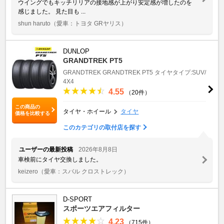
ウイングでもキッチリリアの接地感が上がり安定感が増したのを
感じました。 見た目も ...
shun haruto
（愛車：トヨタ GRヤリス）
DUNLOP
GRANDTREK PT5
GRANDTREK
GRANDTREK PT5
タイヤタイプ:SUV/
4X4
4.55
（20件）
この商品の
タイヤ・ホイール
タイヤ
価格を比較する
このカテゴリの取付店を探す
ユーザーの最新投稿
2026年8月8日
車検前にタイヤ交換しました。
keizero
（愛車：スバル クロストレック）
D-SPORT
スポーツエアフィルター
4.23
（715件）