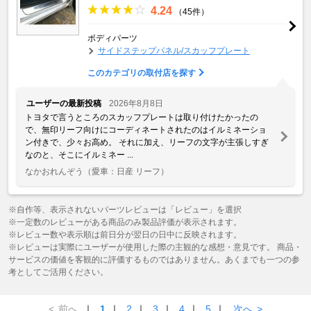
4.24
（45件）
ボディパーツ
サイドステップパネル/スカッフプレート
このカテゴリの取付店を探す
ユーザーの最新投稿
2026年8月8日
トヨタで言うところのスカッフプレートは取り付けたかったの
で、無印リーフ向けにコーディネートされたのはイルミネーショ
ン付きで、少々お高め。 それに加え、リーフの文字が主張しすぎ
なのと、そこにイルミネー ...
なかおれんぞう
（愛車：日産 リーフ）
※自作等、表示されないパーツレビューは「レビュー」を選択
※一定数のレビューがある商品のみ製品評価が表示されます。
※レビュー数や表示順は前日分が翌日の日中に反映されます。
※レビューは実際にユーザーが使用した際の主観的な感想・意見です。 商品・
サービスの価値を客観的に評価するものではありません。あくまでも一つの参
考としてご活用ください。
<
前へ
｜
1
｜
2
｜
3
｜
4
｜
5
｜
次へ
>