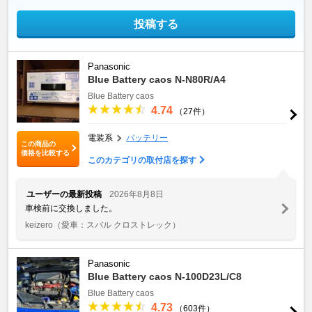
投稿する
Panasonic
Blue Battery caos N-N80R/A4
Blue Battery caos
4.74
（27件）
電装系
バッテリー
この商品の
価格を比較する
このカテゴリの取付店を探す
ユーザーの最新投稿
2026年8月8日
車検前に交換しました。
keizero
（愛車：スバル クロストレック）
Panasonic
Blue Battery caos N-100D23L/C8
Blue Battery caos
4.73
（603件）