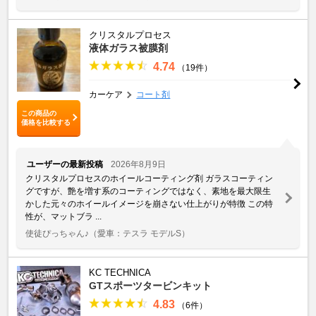
クリスタルプロセス
液体ガラス被膜剤
4.74
（19件）
カーケア
コート剤
この商品の
価格を比較する
ユーザーの最新投稿
2026年8月9日
クリスタルプロセスのホイールコーティング剤 ガラスコーティン
グですが、艶を増す系のコーティングではなく、素地を最大限生
かした元々のホイールイメージを崩さない仕上がりが特徴 この特
性が、マットブラ ...
使徒ぴっちゃん♪
（愛車：テスラ モデルS）
KC TECHNICA
GTスポーツタービンキット
4.83
（6件）