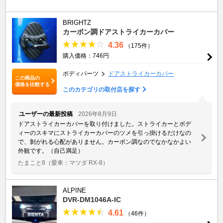
BRIGHTZ
カーボン調ドアストライカーカバー
4.36
（175件）
購入価格：746円
ボディパーツ
ドアストライカーカバー
この商品の
価格を比較する
このカテゴリの取付店を探す
ユーザーの最新投稿
2026年8月9日
ドアストライカーカバーを取り付けました。ストライカーとボデ
ィーのスキマにストライカーカバーのツメを引っ掛けるだけなの
で、剝がれる心配がありません。カーボン調なのでなかなかよい
外観です。（自己満足）
たまこと8
（愛車：マツダ RX-8）
ALPINE
DVR-DM1046A-IC
4.61
（46件）