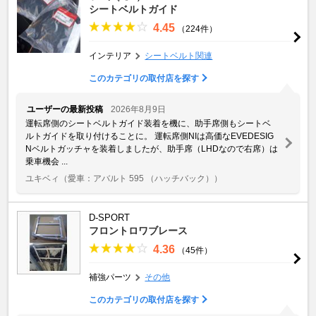
シートベルトガイド
4.45
（224件）
インテリア
シートベルト関連
このカテゴリの取付店を探す
ユーザーの最新投稿
2026年8月9日
運転席側のシートベルトガイド装着を機に、助手席側もシートベ
ルトガイドを取り付けることに。 運転席側NIは高価なEVEDESIG
Nベルトガッチャを装着しましたが、助手席（LHDなので右席）は
乗車機会 ...
ユキベィ
（愛車：アバルト 595 （ハッチバック））
D-SPORT
フロントロワブレース
4.36
（45件）
補強パーツ
その他
このカテゴリの取付店を探す