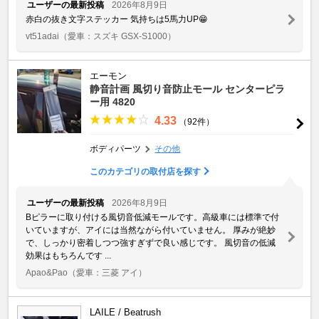
ユーザーの最新投稿
2026年8月9日
赤白の抜き文字ステッカー 気持ちは5馬力UP😁
vt51adai
（愛車：スズキ GSX-S1000）
エーモン
静音計画 風切り音防止モール センターピラ
ー用 4820
4.33
（92件）
ボディパーツ
その他
このカテゴリの取付店を探す
ユーザーの最新投稿
2026年8月9日
Bピラーに取り付ける風切音低減モールです。高級車には標準で付
いていますが、アイには当然ながら付いていません。 厚みが絶妙
で、しっかり密着しつつ強すぎずで良い感じです。 風切音の低減
効果はもちろんです ...
Apao&Pao
（愛車：三菱 アイ）
LAILE / Beatrush