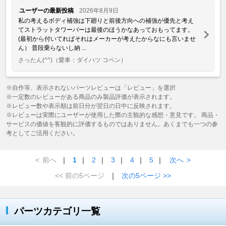
ユーザーの最新投稿
2026年8月9日
私の考えるボディ補強は下廻りと前後方向への補強が優先と考え
てストラットタワーバーは最後のほうかなあっておもってます。
(最初から付いてればそれはメーカーが考えたからなにも言いませ
ん） 普段乗らないし納 ...
さったん(^^)
（愛車：ダイハツ コペン）
※自作等、表示されないパーツレビューは「レビュー」を選択
※一定数のレビューがある商品のみ製品評価が表示されます。
※レビュー数や表示順は前日分が翌日の日中に反映されます。
※レビューは実際にユーザーが使用した際の主観的な感想・意見です。 商品・
サービスの価値を客観的に評価するものではありません。あくまでも一つの参
考としてご活用ください。
<
前へ
｜
1
｜
2
｜
3
｜
4
｜
5
｜
次へ
>
<< 前の5ページ
｜
次の5ページ >>
パーツカテゴリ一覧