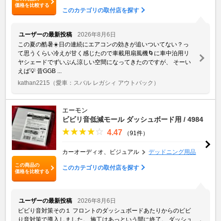
価格を比較する
このカテゴリの取付店を探す
ユーザーの最新投稿
2026年8月6日
この夏の酷暑☀️日の連続にエアコンの効きが追いついてない？っ
て思うくらい冷えが甘く感じたので車載用扇風機🌀に車中泊用リ
ヤシェードでずいぶん涼しい空間になってきたのですが、 そーい
えば💡 昔GGB ...
kathan2215
（愛車：スバル レガシィ アウトバック）
エーモン
ビビリ音低減モール ダッシュボード用 / 4984
4.47
（91件）
カーオーディオ、ビジュアル
デッドニング用品
この商品の
このカテゴリの取付店を探す
価格を比較する
ユーザーの最新投稿
2026年8月6日
ビビり音対策その１ フロントのダッシュボードあたりからのビビ
り音対策で導入しました。 施工はあっという間に終了。 ダッシュ