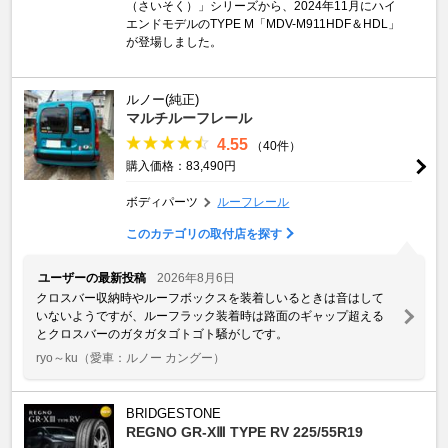
（さいそく）」シリーズから、2024年11月にハイ
エンドモデルのTYPE M「MDV-M911HDF＆HDL」
が登場しました。
ルノー(純正)
マルチルーフレール
4.55
（40件）
購入価格：83,490円
ボディパーツ
ルーフレール
このカテゴリの取付店を探す
ユーザーの最新投稿
2026年8月6日
クロスバー収納時やルーフボックスを装着しいるときは音はして
いないようですが、ルーフラック装着時は路面のギャップ超える
とクロスバーのガタガタゴトゴト騒がしです。
ryo～ku
（愛車：ルノー カングー）
BRIDGESTONE
REGNO GR-XⅢ TYPE RV 225/55R19