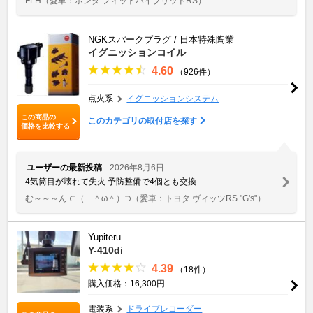
FLH
（愛車：ホンダ フィットハイブリッドRS）
NGKスパークプラグ / 日本特殊陶業
イグニッションコイル
4.60
（926件）
点火系
イグニッションシステム
この商品の
このカテゴリの取付店を探す
価格を比較する
ユーザーの最新投稿
2026年8月6日
4気筒目が壊れて失火 予防整備で4個とも交換
む～～～ん ⊂（ ＾ω＾）⊃
（愛車：トヨタ ヴィッツRS "G's"）
Yupiteru
Y-410di
4.39
（18件）
購入価格：16,300円
電装系
ドライブレコーダー