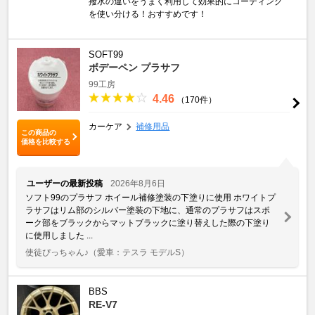
撥水の違いをうまく利用して効果的にコーティング
を使い分ける！おすすめです！
SOFT99
ボデーペン プラサフ
99工房
4.46
（170件）
カーケア
補修用品
この商品の
価格を比較する
ユーザーの最新投稿
2026年8月6日
ソフト99のプラサフ ホイール補修塗装の下塗りに使用 ホワイトプ
ラサフはリム部のシルバー塗装の下地に、通常のプラサフはスポ
ーク部をブラックからマットブラックに塗り替えした際の下塗り
に使用しました ...
使徒ぴっちゃん♪
（愛車：テスラ モデルS）
BBS
RE-V7