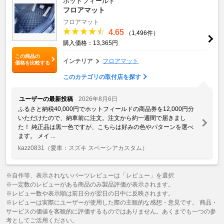
ホットフィールド
フロアマット
フロアマット
4.65
（1,496件）
購入価格：13,365円
この商品の
インテリア
フロアマット
価格を比較する
このカテゴリの取付店を探す
ユーザーの最新投稿
2026年8月6日
ふるさと納税40,000円でホットフィールドの商品券を12,000円分
いただけたので、納車前に注文。注文から約一週間で届きまし
た！ 純正品は黒一色ですが、こちらは好みの色やパターンを選べ
ます。 メイ ...
kazz0831
（愛車：スズキ スペーシアカスタム）
※自作等、表示されないパーツレビューは「レビュー」を選択
※一定数のレビューがある商品のみ製品評価が表示されます。
※レビュー数や表示順は前日分が翌日の日中に反映されます。
※レビューは実際にユーザーが使用した際の主観的な感想・意見です。 商品・
サービスの価値を客観的に評価するものではありません。あくまでも一つの参
考としてご活用ください。