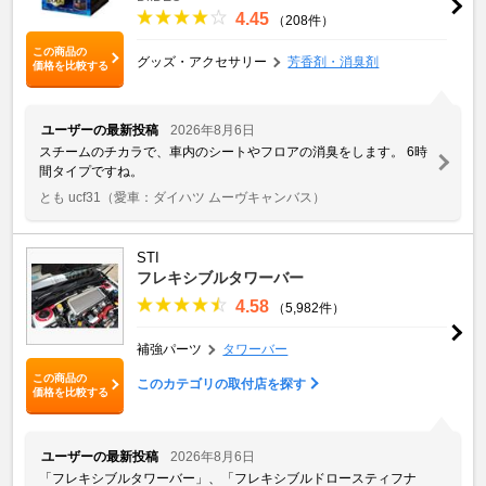
4.45
（208件）
この商品の
グッズ・アクセサリー
芳香剤・消臭剤
価格を比較する
ユーザーの最新投稿
2026年8月6日
スチームのチカラで、車内のシートやフロアの消臭をします。 6時
間タイプですね。
とも ucf31
（愛車：ダイハツ ムーヴキャンバス）
STI
フレキシブルタワーバー
4.58
（5,982件）
補強パーツ
タワーバー
この商品の
このカテゴリの取付店を探す
価格を比較する
ユーザーの最新投稿
2026年8月6日
「フレキシブルタワーバー」、「フレキシブルドロースティフナ