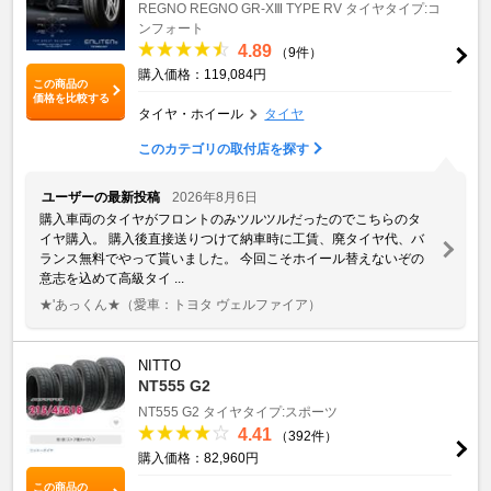
REGNO
REGNO GR-XⅢ TYPE RV
タイヤタイプ:コ
ンフォート
4.89
（9件）
購入価格：119,084円
この商品の
価格を比較する
タイヤ・ホイール
タイヤ
このカテゴリの取付店を探す
ユーザーの最新投稿
2026年8月6日
購入車両のタイヤがフロントのみツルツルだったのでこちらのタ
イヤ購入。 購入後直接送りつけて納車時に工賃、廃タイヤ代、バ
ランス無料でやって貰いました。 今回こそホイール替えないぞの
意志を込めて高級タイ ...
★'あっくん★
（愛車：トヨタ ヴェルファイア）
NITTO
NT555 G2
NT555 G2
タイヤタイプ:スポーツ
4.41
（392件）
購入価格：82,960円
この商品の