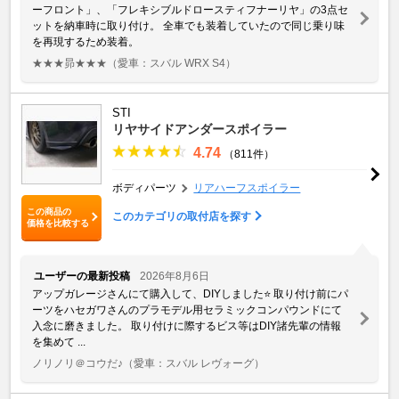
ーフロント」、「フレキシブルドロースティフナーリヤ」の3点セ
ットを納車時に取り付け。 全車でも装着していたので同じ乗り味
を再現するため装着。
★★★昴★★★
（愛車：スバル WRX S4）
STI
リヤサイドアンダースポイラー
4.74
（811件）
ボディパーツ
リアハーフスポイラー
この商品の
このカテゴリの取付店を探す
価格を比較する
ユーザーの最新投稿
2026年8月6日
アップガレージさんにて購入して、DIYしました⭐️ 取り付け前にパ
ーツをハセガワさんのプラモデル用セラミックコンパウンドにて
入念に磨きました。 取り付けに際するビス等はDIY諸先輩の情報
を集めて ...
ノリノリ＠コウだ♪
（愛車：スバル レヴォーグ）