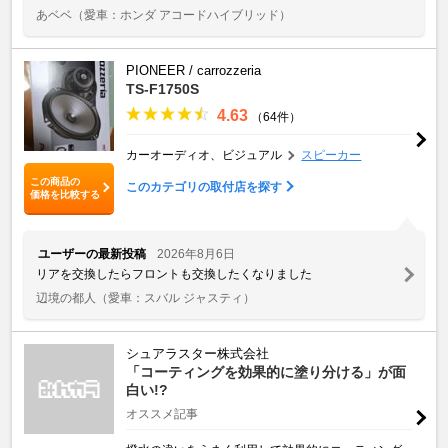
あベベ
（愛車：ホンダ アコードハイブリッド）
PIONEER / carrozzeria
TS-F1750S
4.63
（64件）
カーオーディオ、ビジュアル
スピーカー
この商品の
このカテゴリの取付店を探す
価格を比較する
ユーザーの最新投稿
2026年8月6日
リアを交換したらフロントも交換したくなりました
辺境の都人
（愛車：スバル ジャスティ）
シュアラスター株式会社
「コーティングを効果的に塗り分ける」が面
白い!?
オススメ記事