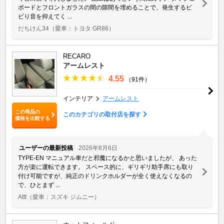
ボードとフロントガラスの間の隙間を埋めることで、発生するビ
ビり音を抑えてく ...
だちけん34
（愛車：トヨタ GR86）
RECARO
アームレスト
4.55
（91件）
インテリア
アームレスト
この商品の
このカテゴリの取付店を探す
価格を比較する
ユーザーの最新投稿
2026年8月6日
TYPE-EN マニュアル車だと邪魔になるかと思いましたが、 あった
方が楽に運転できます。 スペース的に、ギリギリ助手席にも取り
付け可能ですが、純正のドリンクホルダーが全く使えなくなるの
で、ひとまず ...
Attt
（愛車：スズキ ジムニー）