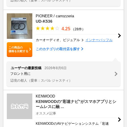
辺境の都人
（愛車：スバル ジャスティ）
PIONEER / carrozzeria
UD-K536
4.25
（28件）
カーオーディオ、ビジュアル
インナーバッフル
この商品の
このカテゴリの取付店を探す
価格を比較する
ユーザーの最新投稿
2026年8月6日
フロント用に
辺境の都人
（愛車：スバル ジャスティ）
KENWOOD
KENWOODの“彩速ナビ”がスマホアプリとシ
ームレスに融 ...
オススメ記事
KENWOODのAVナビゲーションシステム「彩速