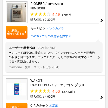
PIONEER / carrozzeria
ND-BC8Ⅱ
4.49
（796件）
購入価格：9,300円
カーナビ
バックカメラ
この商品の
価格を比較する
このカテゴリの取付店を探す
ユーザーの最新投稿
2026年8月6日
ケンウッドSF700に接続しました。 9インチのモニターだと画素数
の粗さが目立ちます。バックモニターとして後方の確認する上で
は全く問題ありません。
roadnoise
（愛車：スバル レガシィB4）
WAKO'S
PAC PLUS / パワーエアコン プラス
4.56
（3,483件）
購入価格：4,000円
ケミカル系
添加剤
この商品の