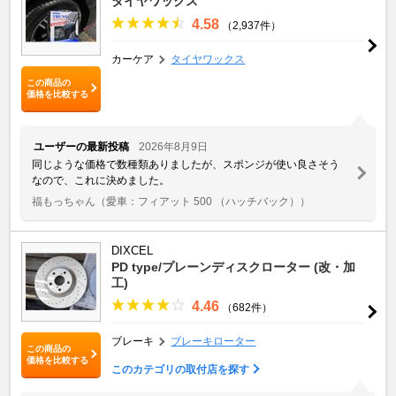
タイヤワックス
4.58
（2,937件）
カーケア
タイヤワックス
この商品の
価格を比較する
ユーザーの最新投稿
2026年8月9日
同じような価格で数種類ありましたが、スポンジが使い良さそう
なので、これに決めました。
福もっちゃん
（愛車：フィアット 500 （ハッチバック））
DIXCEL
PD type/プレーンディスクローター (改・加
工)
4.46
（682件）
ブレーキ
ブレーキローター
この商品の
価格を比較する
このカテゴリの取付店を探す