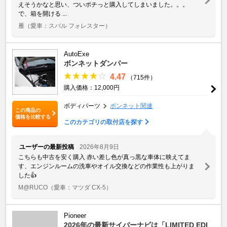
えそうかなと思い、ついポチっと購入してしまいました。。。
で、箱を開ける ...
雁
（愛車：スバル フォレスター）
AutoExe
ボンネットダンパー
4.47
（715件）
購入価格：12,000円
ボディパーツ
ボンネット関連
この商品の
価格を比較する
このカテゴリの取付店を探す
ユーザーの最新投稿
2026年8月9日
こちらも中古を安く購入 赤い差し色が真っ黒な車体に映えてま
す、エンジンルームの洗車やオイル交換などの作業性も上がりま
した👍
M@RUCO
（愛車：マツダ CX-5）
Pioneer
2026年の最新サイバーナビは「LIMITED EDI