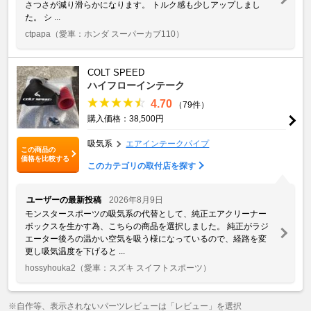
さつさが減り滑らかになります。 トルク感も少しアップしまし
た。 シ ...
ctpapa
（愛車：ホンダ スーパーカブ110）
COLT SPEED
ハイフローインテーク
4.70
（79件）
購入価格：38,500円
吸気系
エアインテークパイプ
この商品の
価格を比較する
このカテゴリの取付店を探す
ユーザーの最新投稿
2026年8月9日
モンスタースポーツの吸気系の代替として、純正エアクリーナー
ボックスを生かす為、こちらの商品を選択しました。 純正がラジ
エーター後ろの温かい空気を吸う様になっているので、経路を変
更し吸気温度を下げると ...
hossyhouka2
（愛車：スズキ スイフトスポーツ）
※自作等、表示されないパーツレビューは「レビュー」を選択