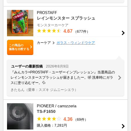
PROSTAFF
レインモンスター スプラッシュ
モンスターカーケア
4.67
（677件）
カーケア
ガラス・ウィンドウケア
この商品の
価格を比較する
ユーザーの最新投稿
2026年8月9日
『みんカラ×PROSTAFF・ユーザーインプレッション』当選商品の
レインモンスタースプラッシュが届きましたー。🤣 洗車時にガラ
スに塗り込むぞー。💦
きたもん
（愛車：スズキ ジムニーシエラ）
PIONEER / carrozzeria
TS-F1650
4.36
（69件）
購入価格：7,281円