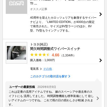
TI ...
オススメ記事
40周年を迎えたカロッツェリアを象徴するサイバー
ナビより、「LIMITED EDITION」が4000台の限定
で発売された。サイズは9V型ラージのほか、8V
型、7V型もラインアップする。
トヨタ(純正)
間欠時間調整式ワイパースイッチ
4.66
（1,334件）
購入価格：1,000円
電装系
その他
このカテゴリの取付店を探す
ユーザーの最新投稿
2026年8月9日
これは定番の流用アイテムですね。 嫁のスペーシアや過去車のス
イフトにも 流用してました。 時間調整機能も標準装備にして 欲し
いアイテムの一つですね。 これで雨の日の煩わしさが軽減 されま
す。