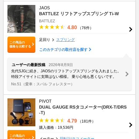
JAOS
BATTLEZ リフトアップスプリング Ti-W
BATTLEZ
4.80
（76件）
足回り
スプリング
この商品の
価格を比較する
このカテゴリの取付店を探す
ユーザーの最新投稿
2026年8月9日
先代SJGに続き、JAOSのリフトアップスプリングを入れました。
特段アイサイトに支障はない模様。 乗り心地も悪くないです。
No.51
（愛車：スバル フォレスター）
PIVOT
DUAL GAUGE RSタコメーター(DRX-T/DRS
-T)
4.79
（181件）
購入価格：19,536円
この商品の
メーター
回転計/タコメーター