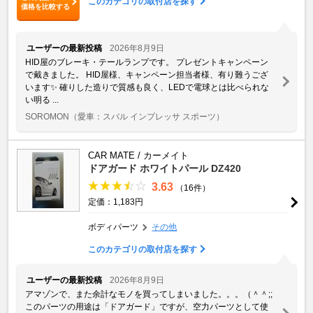
このカテゴリの取付店を探す
価格を比較する
ユーザーの最新投稿
2026年8月9日
HID屋のブレーキ・テールランプです。 プレゼントキャンペーン
で戴きました。 HID屋様、キャンペーン担当者様、有り難うござ
います✨ 確りした造りで質感も良く、LEDで電球とは比べられな
い明る ...
SOROMON
（愛車：スバル インプレッサ スポーツ）
CAR MATE / カーメイト
ドアガード ホワイトパール DZ420
3.63
（16件）
定価：1,183円
ボディパーツ
その他
このカテゴリの取付店を探す
ユーザーの最新投稿
2026年8月9日
アマゾンで、また余計なモノを買ってしまいました。。。（＾＾;;
このパーツの用途は「ドアガード」ですが、空力パーツとして使