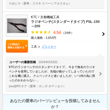
※みに※
（愛車：スズキ スペーシアカスタム）
KTC / 京都機械工具
ラジオペンチ(スタンダードタイプ) PSL-150
～200
4.54
（24件）
購入価格：2,653円
この商品の
工具
プライヤー
価格を比較する
ユーザーの最新投稿
2026年8月9日
KTCのラジオペンチのスタンダードタイプ。 今まで無名のラジオ
ペンチを使用していましたが、先端が曲がってしまっていたので
これを機に購入。 クニペックスと迷いましたが、いつ何の為に買
ったのかわからない ...
yuu@RCオデ
（愛車：ホンダ オデッセイ）
あなたの愛車のパーツレビューを投稿してみません
か？