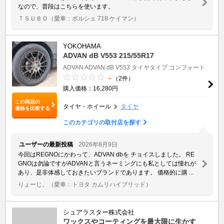
なので、普段はこちらを使います。
ＴＳＵＢＯ
（愛車：ポルシェ 718 ケイマン）
YOKOHAMA
ADVAN dB V553 215/55R17
ADVAN
ADVAN dB V553
タイヤタイプ:コンフォート
-
（2件）
購入価格：16,280円
この商品の
タイヤ・ホイール
タイヤ
価格を比較する
このカテゴリの取付店を探す
ユーザーの最新投稿
2026年8月9日
今回はREGNOにかわって、ADVAN dbを チョイスしました。 RE
GNOは勿論ですがADVANと言うネーミングにも私としては憧れが
あり、是非体感しておきたいブランドであります。 価格的に購 ...
りょーじ。
（愛車：トヨタ カムリハイブリッド）
シュアラスター株式会社
ワックスやコーティングを最大限に生かす