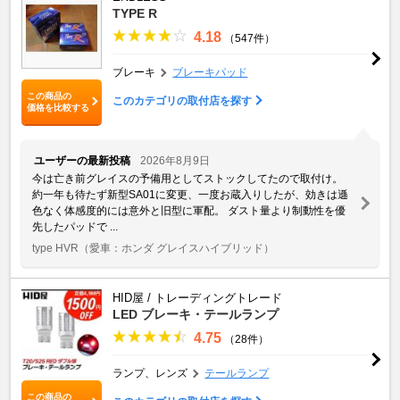
TYPE R
4.18
（547件）
ブレーキ
ブレーキパッド
この商品の
このカテゴリの取付店を探す
価格を比較する
ユーザーの最新投稿
2026年8月9日
今は亡き前グレイスの予備用としてストックしてたので取付け。
約一年も待たず新型SA01に変更、一度お蔵入りしたが、効きは遜
色なく体感度的には意外と旧型に軍配。 ダスト量より制動性を優
先したパッドで ...
type HVR
（愛車：ホンダ グレイスハイブリッド）
HID屋 / トレーディングトレード
LED ブレーキ・テールランプ
4.75
（28件）
ランプ、レンズ
テールランプ
この商品の