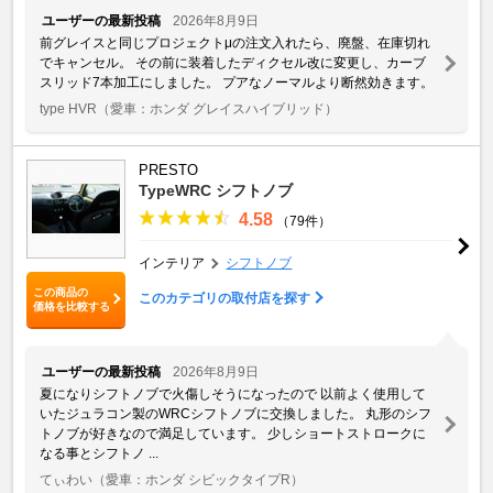
ユーザーの最新投稿
2026年8月9日
前グレイスと同じプロジェクトμの注文入れたら、廃盤、在庫切れ
でキャンセル。 その前に装着したディクセル改に変更し、カーブ
スリッド7本加工にしました。 プアなノーマルより断然効きます。
type HVR
（愛車：ホンダ グレイスハイブリッド）
PRESTO
TypeWRC シフトノブ
4.58
（79件）
インテリア
シフトノブ
この商品の
このカテゴリの取付店を探す
価格を比較する
ユーザーの最新投稿
2026年8月9日
夏になりシフトノブで火傷しそうになったので 以前よく使用して
いたジュラコン製のWRCシフトノブに交換しました。 丸形のシフ
トノブが好きなので満足しています。 少しショートストロークに
なる事とシフトノ ...
てぃわい
（愛車：ホンダ シビックタイプR）