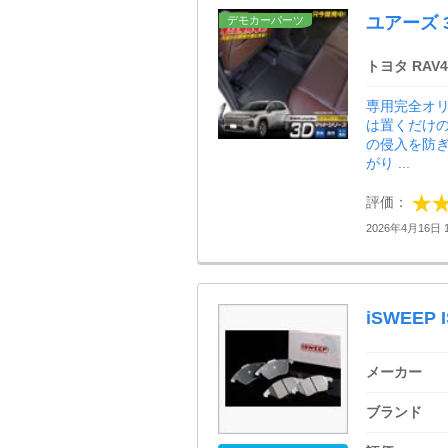
ユアーズ 
デモカーパーツ
トヨタ RAV4
専用完全オリ
は置くだけ
の侵入を防ぎ
がり ...
評価：
2026年4月16日 1
iSWEEP I
メーカー
ブランド