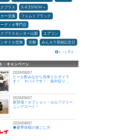
ックプラス
X-ICESNOW＋
ーカー交換
フェムトブラック
オーディオ専門店
ックプラスセンター山梨
エアコン
ジンオイル交換
京都
みんカラ登録記念日
もっと見る
ト・キャンペーン
2026/08/07
ビール飲みながら洗車とかダメで
す！ ヤバイです！ 熱中症リ ...
2026/08/07
新登場！オプション・セルフクリー
ニングコート！
2026/08/07
◆夏季休暇の過ごし方