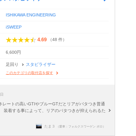
ISHIKAWA ENGINEERING
iSWEEP
（48 件）
4.69
6,600円
足回り
スタビライザー
このカテゴリの取付店を探す
1日
レートの高いGTIやブルーGTだとリアがバタつき普通
。 装着する事によって、リアのバタつきが抑えられるた
たま３
（愛車：フォルクスワーゲン ポロ）