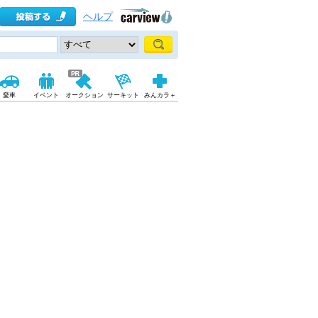
ヘルプ
愛車
イベント
オークション
サーキット
みんカラ＋