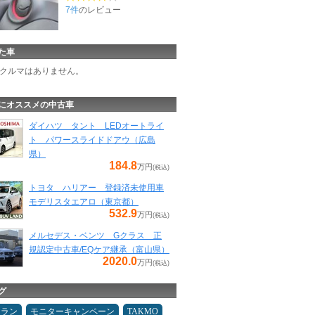
7件
のレビュー
た車
クルマはありません。
にオススメの中古車
ダイハツ タント LEDオートライ
ト パワースライドドアウ（広島
県）
184.8
万円
(税込)
トヨタ ハリアー 登録済未使用車
モデリスタエアロ（東京都）
532.9
万円
(税込)
メルセデス・ベンツ Gクラス 正
規認定中古車/EQケア継承（富山県）
2020.0
万円
(税込)
グ
ュラン
モニターキャンペーン
TAKMO