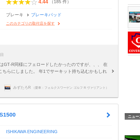
（185 件）
4.44
ブレーキ
ブレーキパッド
このカテゴリの取付店を探す
9日
はGT-R同様にフェロードしたかったのですが、、、 在
こちらにしました。 年1でサーキット持ち込むかもしれ
みずたろR
（愛車：フォルクスワーゲン ゴルフ R ヴァリアント）
S1500
ニュー
ISHIKAWA ENGINEERING