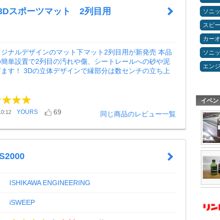
3Dスポーツマット 2列目用
ソニ
スピ
カー
ジナルデザインのマット下マット2列目用が新発売 本品
ソニ
の簡単設置で2列目の汚れや傷、シートレールへの砂や泥
エン
ます！ 3Dの立体デザインで縁部分は数センチの立ち上
イベン
69
YOURS
0:12
同じ商品のレビュー一覧
S2000
ISHIKAWA ENGINEERING
iSWEEP