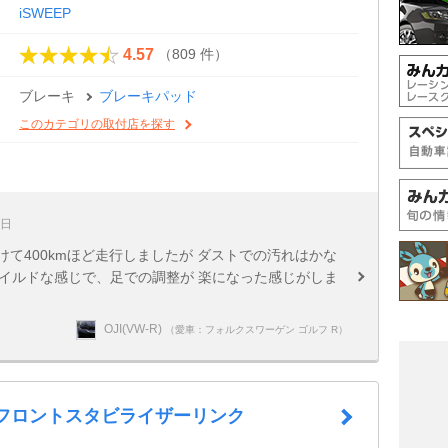
iSWEEP
（809 件）
4.57
ブレーキ
ブレーキパッド
このカテゴリの取付店を探す
5日
取り付けて400kmほど走行しましたが ダストでの汚れはかな
イルドな感じで、足での調整が 楽になった感じがしま
OJI(VW-R)
（愛車：フォルクスワーゲン ゴルフ R）
P フロントスタビライザーリンク