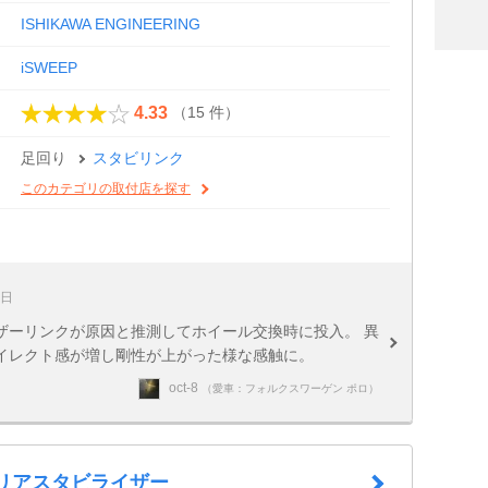
ISHIKAWA ENGINEERING
iSWEEP
（15 件）
4.33
足回り
スタビリンク
このカテゴリの取付店を探す
8日
ザーリンクが原因と推測してホイール交換時に投入。 異
イレクト感が増し剛性が上がった様な感触に。
oct-8
（愛車：フォルクスワーゲン ポロ）
P リアスタビライザー