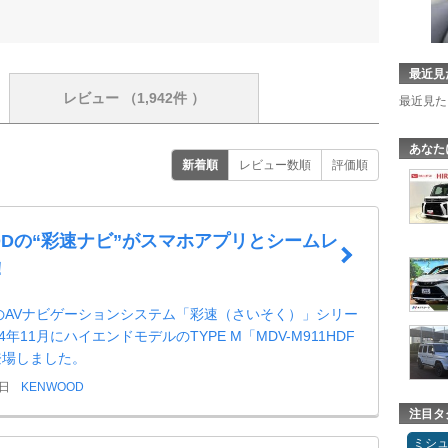
最近見
レビュー
（1,942件 ）
最近見た
あなた
新着順
レビュー数順
評価順
ODの“彩速ナビ”がスマホアプリとシームレ
！
DのAVナビゲーションシステム「彩速（さいそく）」シリー
4年11月にハイエンドモデルのTYPE M「MDV-M911HDF
登場しました。
9日
KENWOOD
注目タ
ミシ