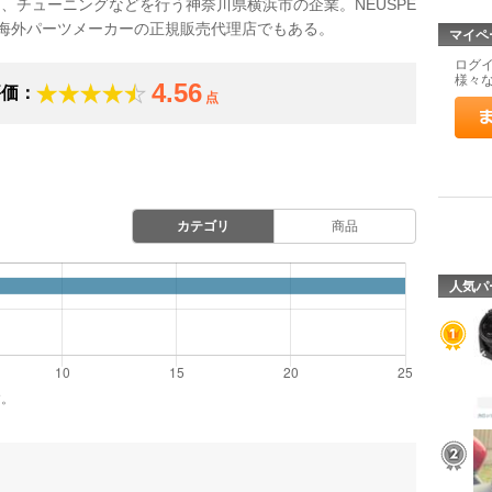
、チューニングなどを行う神奈川県横浜市の企業。NEUSPE
ngといった海外パーツメーカーの正規販売代理店でもある。
マイペ
ログ
様々
4.56
評価：
点
カテゴリ
商品
人気パ
す。