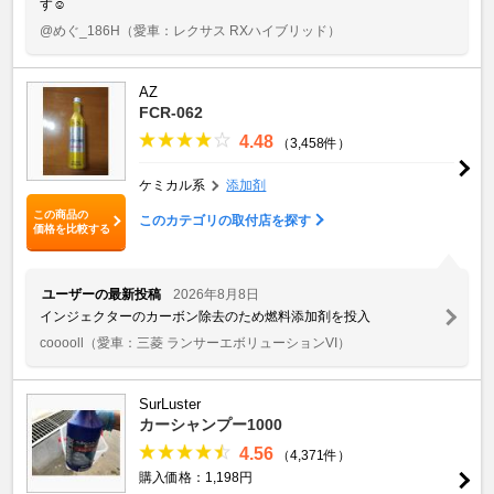
す☺️
@めぐ_186H
（愛車：レクサス RXハイブリッド）
AZ
FCR-062
4.48
（3,458件）
ケミカル系
添加剤
この商品の
このカテゴリの取付店を探す
価格を比較する
ユーザーの最新投稿
2026年8月8日
インジェクターのカーボン除去のため燃料添加剤を投入
cooooll
（愛車：三菱 ランサーエボリューションVI）
SurLuster
カーシャンプー1000
4.56
（4,371件）
購入価格：1,198円