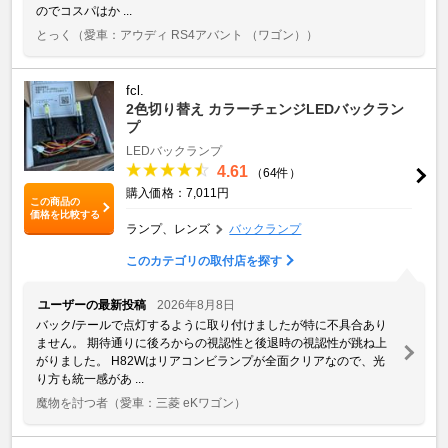
のでコスパはか ...
とっく
（愛車：アウディ RS4アバント （ワゴン））
fcl.
2色切り替え カラーチェンジLEDバックラン
プ
LEDバックランプ
4.61
（64件）
購入価格：7,011円
この商品の
価格を比較する
ランプ、レンズ
バックランプ
このカテゴリの取付店を探す
ユーザーの最新投稿
2026年8月8日
バック/テールで点灯するように取り付けましたが特に不具合あり
ません。 期待通りに後ろからの視認性と後退時の視認性が跳ね上
がりました。 H82Wはリアコンビランプが全面クリアなので、光
り方も統一感があ ...
魔物を討つ者
（愛車：三菱 eKワゴン）