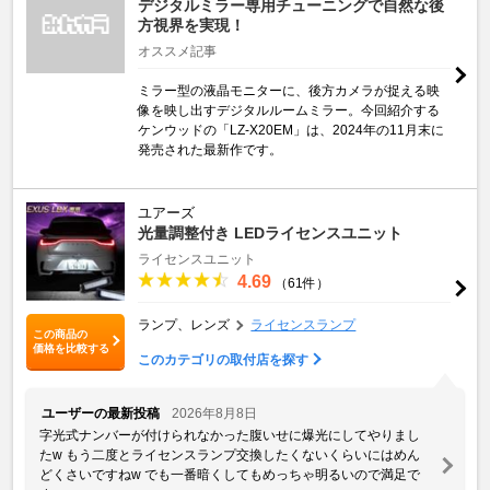
デジタルミラー専用チューニングで自然な後
方視界を実現！
オススメ記事
ミラー型の液晶モニターに、後方カメラが捉える映
像を映し出すデジタルルームミラー。今回紹介する
ケンウッドの「LZ-X20EM」は、2024年の11月末に
発売された最新作です。
ユアーズ
光量調整付き LEDライセンスユニット
ライセンスユニット
4.69
（61件）
ランプ、レンズ
ライセンスランプ
この商品の
価格を比較する
このカテゴリの取付店を探す
ユーザーの最新投稿
2026年8月8日
字光式ナンバーが付けられなかった腹いせに爆光にしてやりまし
た‪w もう二度とライセンスランプ交換したくないくらいにはめん
どくさいですね‪w でも一番暗くしてもめっちゃ明るいので満足で