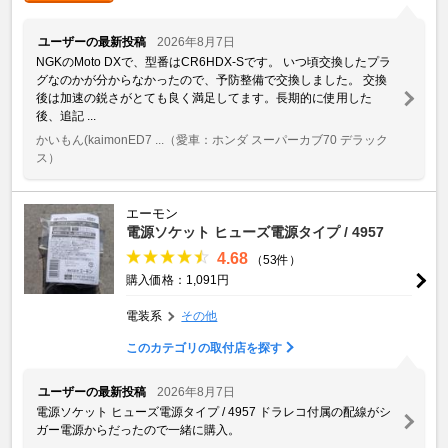
ユーザーの最新投稿
2026年8月7日
NGKのMoto DXで、型番はCR6HDX-Sです。 いつ頃交換したプラ
グなのかが分からなかったので、予防整備で交換しました。 交換
後は加速の鋭さがとても良く満足してます。長期的に使用した
後、追記 ...
かいもん(kaimonED7 ...
（愛車：ホンダ スーパーカブ70 デラック
ス）
エーモン
電源ソケット ヒューズ電源タイプ / 4957
4.68
（53件）
購入価格：1,091円
電装系
その他
このカテゴリの取付店を探す
ユーザーの最新投稿
2026年8月7日
電源ソケット ヒューズ電源タイプ / 4957 ドラレコ付属の配線がシ
ガー電源からだったので一緒に購入。