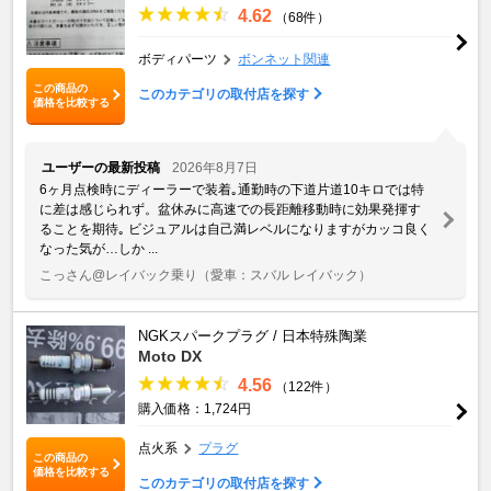
4.62
（68件）
ボディパーツ
ボンネット関連
この商品の
このカテゴリの取付店を探す
価格を比較する
ユーザーの最新投稿
2026年8月7日
6ヶ月点検時にディーラーで装着｡通勤時の下道片道10キロでは特
に差は感じられず。盆休みに高速での長距離移動時に効果発揮す
ることを期待｡ ビジュアルは自己満レベルになりますがカッコ良く
なった気が…しか ...
こっさん@レイバック乗り
（愛車：スバル レイバック）
NGKスパークプラグ / 日本特殊陶業
Moto DX
4.56
（122件）
購入価格：1,724円
点火系
プラグ
この商品の
価格を比較する
このカテゴリの取付店を探す