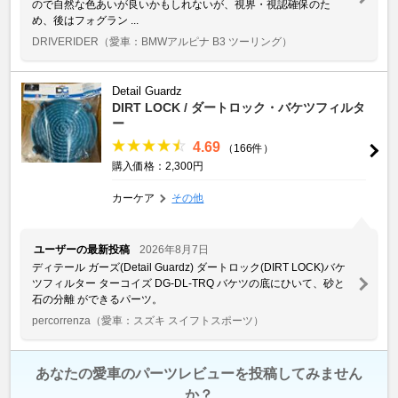
ので自然な色あいが良いかもしれないが、視界・視認確保のた
め、後はフォグラン ...
DRIVERIDER
（愛車：BMWアルピナ B3 ツーリング）
Detail Guardz
DIRT LOCK / ダートロック・バケツフィルタ
ー
4.69
（166件）
購入価格：2,300円
カーケア
その他
ユーザーの最新投稿
2026年8月7日
ディテール ガーズ(Detail Guardz) ダートロック(DIRT LOCK)バケ
ツフィルター ターコイズ DG-DL-TRQ バケツの底にひいて、砂と
石の分離 ができるパーツ。
percorrenza
（愛車：スズキ スイフトスポーツ）
あなたの愛車のパーツレビューを投稿してみません
か？