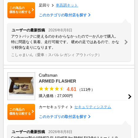
足回り
車高調キット
この商品の
価格を比較する
このカテゴリの取付店を探す
ユーザーの最新投稿
2026年8月8日
アウトバックに使えるのかわからなかったので一か八かで購入。
特に問題なく装着、走行可能です。 硬めの足ではあるので、かな
り軽快な走りになります。
こしゃまいん
（愛車：スバル レガシィ アウトバック）
Craftsman
ARMED FLASHER
4.61
（111件）
購入価格：27,000円
カーセキュリティ
セキュリティシステム
この商品の
価格を比較する
このカテゴリの取付店を探す
ユーザーの最新投稿
2026年8月8日
Craftsman製のARMED FLASHER for BMW-F(i3含む) ルームミラ