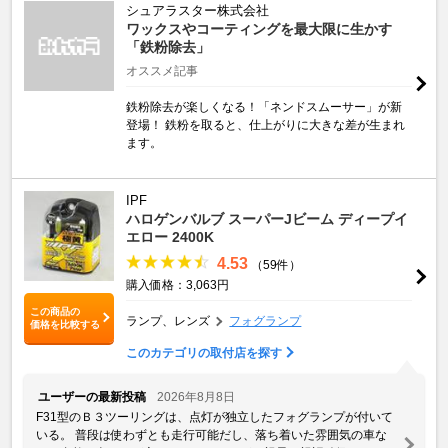
シュアラスター株式会社
ワックスやコーティングを最大限に生かす
「鉄粉除去」
オススメ記事
鉄粉除去が楽しくなる！「ネンドスムーサー」が新
登場！ 鉄粉を取ると、仕上がりに大きな差が生まれ
ます。
IPF
ハロゲンバルブ スーパーJビーム ディープイ
エロー 2400K
4.53
（59件）
購入価格：3,063円
この商品の
ランプ、レンズ
フォグランプ
価格を比較する
このカテゴリの取付店を探す
ユーザーの最新投稿
2026年8月8日
F31型のＢ３ツーリングは、点灯が独立したフォグランプが付いて
いる。 普段は使わずとも走行可能だし、落ち着いた雰囲気の車な