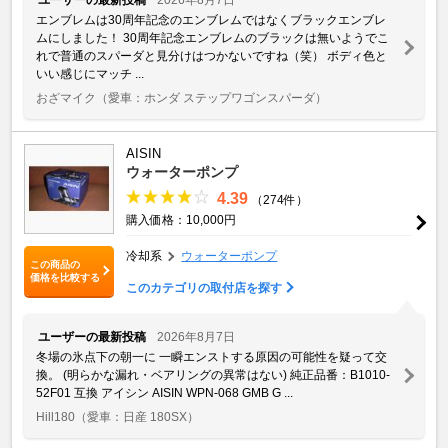
エンブレムは30周年記念のエンブレムではなくブラックエンブレ
ムにしました！ 30周年記念エンブレムのブラックは無いようでこ
れで普通のスパーダと見分けはつかないですね（笑） ボディ色と
いい感じにマッチ ...
おざマイク
（愛車：ホンダ ステップワゴンスパーダ）
AISIN
ウォーターポンプ
4.39
（274件）
購入価格：10,000円
冷却系
ウォーターポンプ
この商品の
価格を比較する
このカテゴリの取付店を探す
ユーザーの最新投稿
2026年8月7日
冬場の氷点下の朝一に 一瞬エンストする原因の可能性を疑って交
換。 (明らかな漏れ・ベアリングの異常はない) 純正品番：B1010-
52F01 互換 アイシン AISIN WPN-068 GMB G ...
Hill180
（愛車：日産 180SX）