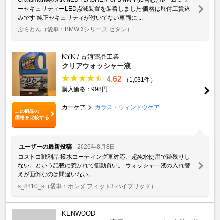
ーセキュリティーLED点滅装置を装着しました 価格は取付工賃込
みです 純正セキュリティが付いてない車両に ...
ぷらとん
（愛車：BMW 3シリーズ セダン）
KYK / 古河薬品工業
クリアウォッシャー液
4.62
（1,031件）
購入価格：998円
カーケア
ガラス・ウィンドウケア
この商品の
価格を比較する
ユーザーの最新投稿
2026年8月8日
コストコ戦利品 撥水コーティング車対応、超純水使用で跡残りし
ない。という記載に惹かれて衝動買い。 ウォッシャー液の入れ替
えが面倒なのは間違いない。
s_8810_s
（愛車：ホンダ フィット3 ハイブリッド）
KENWOOD