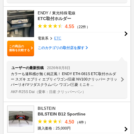
ENDY / 東光特殊電線
ETC取付ホルダー
4.55
（22件）
電装系
ETC
この商品の
このカテゴリの取付店を探す
価格を比較する
ユーザーの最新投稿
2026年8月8日
カラーも違和感が無く純正風！ ENDY ETH-081S ETC取付ホルダ
ー スズキ エブリィ エブリィワゴン/日産 NV100クリッパー クリッ
パーリオ/マツダスクラムバン ワゴン/三菱 ミニキ ...
AKF-R25S Dai
（愛車：日産 クリッパーバン）
BILSTEIN
BILSTEIN B12 Sportline
4.50
（4件）
購入価格：25,000円