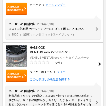
カーケア
カーシャンプー
この商品の
価格を比較する
ユーザーの最新投稿
2026年8月8日
コストコ戦利品 カーシャンプーにしばらく困ることはない。
s_8810_s
（愛車：ホンダ フィット3 ハイブリッド）
HANKOOK
VENTUS evo 275/30ZR20
VENTUS
VENTUS evo
タイヤタイプ:スポーツ
-
（2件）
タイヤ・ホイール
タイヤ
この商品の
価格を比較する
このカテゴリの取付店を探す
ユーザーの最新投稿
2026年8月8日
新製品出てからすぐの購入。S1evo3と比べて大きな違いは感じら
れないが、サイドの剛性が少し良くなったかも？ ロードノイズは
あまり変わらず。 サーキットでも使えるくらい剛性あるタイヤな