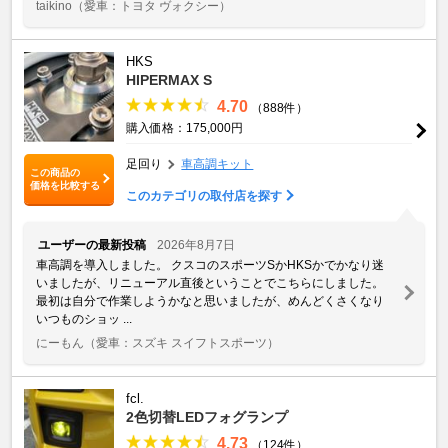
taikino
（愛車：トヨタ ヴォクシー）
HKS
HIPERMAX S
4.70
（888件）
購入価格：175,000円
足回り
車高調キット
この商品の
価格を比較する
このカテゴリの取付店を探す
ユーザーの最新投稿
2026年8月7日
車高調を導入しました。 クスコのスポーツSかHKSかでかなり迷
いましたが、リニューアル直後ということでこちらにしました。
最初は自分で作業しようかなと思いましたが、めんどくさくなり
いつものショッ ...
にーもん
（愛車：スズキ スイフトスポーツ）
fcl.
2色切替LEDフォグランプ
4.73
（124件）