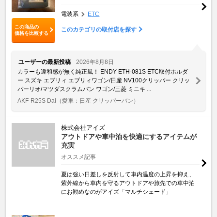
電装系
ETC
この商品の
このカテゴリの取付店を探す
価格を比較する
ユーザーの最新投稿
2026年8月8日
カラーも違和感が無く純正風！ ENDY ETH-081S ETC取付ホルダ
ー スズキ エブリィ エブリィワゴン/日産 NV100クリッパー クリッ
パーリオ/マツダスクラムバン ワゴン/三菱 ミニキ ...
AKF-R25S Dai
（愛車：日産 クリッパーバン）
株式会社アイズ
アウトドアや車中泊を快適にするアイテムが
充実
オススメ記事
夏は強い日差しを反射して車内温度の上昇を抑え、
紫外線から車内を守るアウトドアや旅先での車中泊
にお勧めなのがアイズ「マルチシェード」