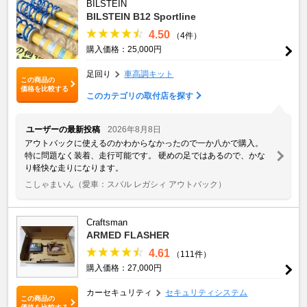
BILSTEIN
BILSTEIN B12 Sportline
4.50
（4件）
購入価格：25,000円
足回り
車高調キット
この商品の
価格を比較する
このカテゴリの取付店を探す
ユーザーの最新投稿
2026年8月8日
アウトバックに使えるのかわからなかったので一か八かで購入。
特に問題なく装着、走行可能です。 硬めの足ではあるので、かな
り軽快な走りになります。
こしゃまいん
（愛車：スバル レガシィ アウトバック）
Craftsman
ARMED FLASHER
4.61
（111件）
購入価格：27,000円
カーセキュリティ
セキュリティシステム
この商品の