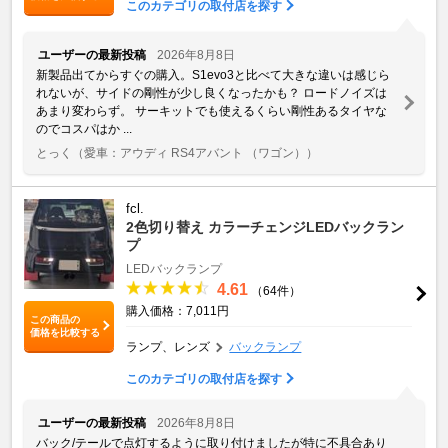
このカテゴリの取付店を探す
ユーザーの最新投稿
2026年8月8日
新製品出てからすぐの購入。S1evo3と比べて大きな違いは感じら
れないが、サイドの剛性が少し良くなったかも？ ロードノイズは
あまり変わらず。 サーキットでも使えるくらい剛性あるタイヤな
のでコスパはか ...
とっく
（愛車：アウディ RS4アバント （ワゴン））
fcl.
2色切り替え カラーチェンジLEDバックラン
プ
LEDバックランプ
4.61
（64件）
購入価格：7,011円
この商品の
価格を比較する
ランプ、レンズ
バックランプ
このカテゴリの取付店を探す
ユーザーの最新投稿
2026年8月8日
バック/テールで点灯するように取り付けましたが特に不具合あり