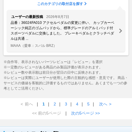
このカテゴリの取付店を探す
ユーザーの最新投稿
2026年8月7日
品番：36024FA010 アクセルペダルの変更に伴い、 カップカーベ
ーシック純正のゴムパッドから、標準グレードのアルミパッド付
スポーツペダルに交換しました。 ブレーキペダルとクラッチペダ
ルは共通 ...
MAAA
（愛車：スバル BRZ）
※自作等、表示されないパーツレビューは「レビュー」を選択
※一定数のレビューがある商品のみ製品評価が表示されます。
※レビュー数や表示順は前日分が翌日の日中に反映されます。
※レビューは実際にユーザーが使用した際の主観的な感想・意見です。 商品・
サービスの価値を客観的に評価するものではありません。あくまでも一つの参
考としてご活用ください。
<
前へ
｜
1
｜
2
｜
3
｜
4
｜
5
｜
次へ
>
<< 前の5ページ
｜
次の5ページ >>