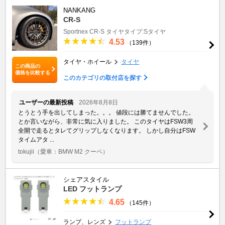
NANKANG
CR-S
Sportnex
CR-S
タイヤタイプ:Sタイヤ
4.53
（139件）
タイヤ・ホイール
タイヤ
この商品の
価格を比較する
このカテゴリの取付店を探す
ユーザーの最新投稿
2026年8月8日
とうとう手を出してしまった。。。 値段には勝てませんでした。
とか言いながら、非常に気に入りました。 このタイヤはFSW3周
全開で走るとタレてグリップしなくなります。 しかし自分はFSW
タイムアタ ...
tokujii
（愛車：BMW M2 クーペ）
シェアスタイル
LED フットランプ
4.65
（145件）
ランプ、レンズ
フットランプ