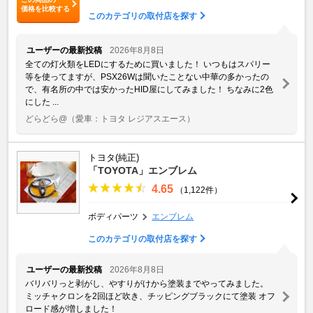
価格を比較する
このカテゴリの取付店を探す
ユーザーの最新投稿
2026年8月8日
全ての灯火類をLEDにするために買いました！ いつもはスパリー
等を使ってますが、PSX26Wは聞いたことない中華の多かったの
で、有名所の中では安かったHID屋にしてみました！ ちなみに2色
にした ...
どらどら@
（愛車：トヨタ レジアスエース）
トヨタ(純正)
「TOYOTA」エンブレム
4.65
（1,122件）
ボディパーツ
エンブレム
このカテゴリの取付店を探す
ユーザーの最新投稿
2026年8月8日
バリバリっと剥がし、やすりがけから塗装までやってみました。
ミッチャクロンを2回ほど吹き、チッピングブラックにて塗装 オフ
ロード感が増しました！