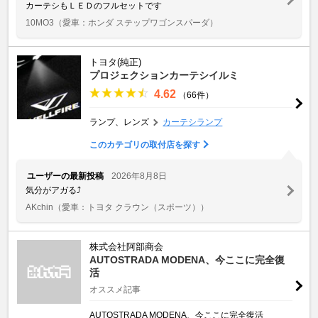
カーテシもＬＥＤのフルセットです
10MO3
（愛車：ホンダ ステップワゴンスパーダ）
トヨタ(純正)
プロジェクションカーテシイルミ
4.62
（66件）
ランプ、レンズ
カーテシランプ
このカテゴリの取付店を探す
ユーザーの最新投稿
2026年8月8日
気分がアガる⤴️
AKchin
（愛車：トヨタ クラウン（スポーツ））
株式会社阿部商会
AUTOSTRADA MODENA、今ここに完全復
活
オススメ記事
AUTOSTRADA MODENA、今ここに完全復活