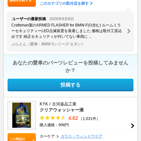
価格を比較する
このカテゴリの取付店を探す
ユーザーの最新投稿
2026年8月8日
Craftsman製のARMED FLASHER for BMW-F(i3含む) ルームミラ
ーセキュリティーLED点滅装置を装着しました 価格は取付工賃込
みです 純正セキュリティが付いてない車両に ...
ぷらとん
（愛車：BMW 3シリーズ セダン）
あなたの愛車のパーツレビューを投稿してみません
か？
投稿する
KYK / 古河薬品工業
クリアウォッシャー液
4.62
（1,031件）
購入価格：998円
カーケア
ガラス・ウィンドウケア
この商品の