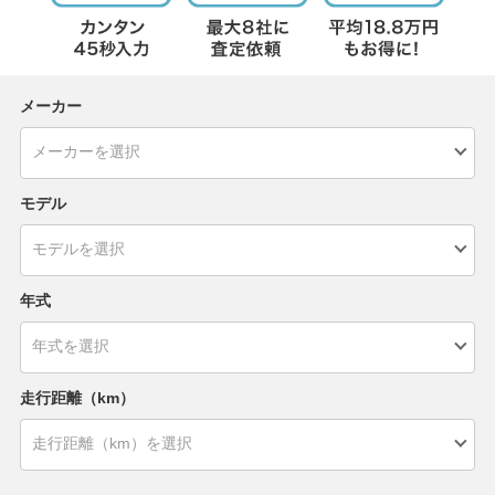
メーカー
モデル
年式
走行距離（km）