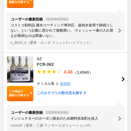
価格を比較する
ユーザーの最新投稿
2026年8月8日
コストコ戦利品 撥水コーティング車対応、超純水使用で跡残りし
ない。という記載に惹かれて衝動買い。 ウォッシャー液の入れ替
えが面倒なのは間違いない。
s_8810_s
（愛車：ホンダ フィット3 ハイブリッド）
AZ
FCR-062
4.48
（3,458件）
ケミカル系
添加剤
この商品の
このカテゴリの取付店を探す
価格を比較する
ユーザーの最新投稿
2026年8月8日
インジェクターのカーボン除去のため燃料添加剤を投入
cooooll
（愛車：三菱 ランサーエボリューションVI）