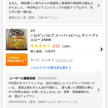
ません。 期待通りに後ろからの視認性と後退時の視認性が跳ね上
がりました。 H82Wはリアコンビランプが全面クリアなので、光
り方に統一感があ ...
魔物を討つ者
（愛車：三菱 eKワゴン）
IPF
ハロゲンバルブ スーパーJビーム ディープイ
エロー 2400K
4.53
（59件）
購入価格：3,063円
この商品の
ランプ、レンズ
フォグランプ
価格を比較する
このカテゴリの取付店を探す
ユーザーの最新投稿
2026年8月8日
F31型のＢ３ツーリングは、点灯が独立したフォグランプが付いて
いる。 普段は使わずとも走行可能だし、落ち着いた雰囲気の車な
ので自然な色あいが良いかもしれないが、視界・視認確保のた
め、後はフォグラン ...
DRIVERIDER
（愛車：BMWアルピナ B3 ツーリング）