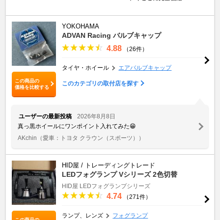
YOKOHAMA
ADVAN Racing バルブキャップ
4.88
（26件）
タイヤ・ホイール
エアバルブキャップ
この商品の
このカテゴリの取付店を探す
価格を比較する
ユーザーの最新投稿
2026年8月8日
真っ黒ホイールにワンポイント入れてみた😁
AKchin
（愛車：トヨタ クラウン（スポーツ））
HID屋 / トレーディングトレード
LEDフォグランプ Vシリーズ 2色切替
HID屋 LEDフォグランプシリーズ
4.74
（271件）
ランプ、レンズ
フォグランプ
この商品の