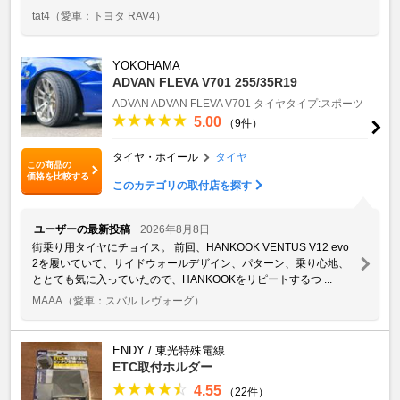
tat4
（愛車：トヨタ RAV4）
YOKOHAMA
ADVAN FLEVA V701 255/35R19
ADVAN
ADVAN FLEVA V701
タイヤタイプ:スポーツ
5.00
（9件）
タイヤ・ホイール
タイヤ
この商品の
価格を比較する
このカテゴリの取付店を探す
ユーザーの最新投稿
2026年8月8日
街乗り用タイヤにチョイス。 前回、HANKOOK VENTUS V12 evo
2を履いていて、サイドウォールデザイン、パターン、乗り心地、
ととても気に入っていたので、HANKOOKをリピートするつ ...
MAAA
（愛車：スバル レヴォーグ）
ENDY / 東光特殊電線
ETC取付ホルダー
4.55
（22件）