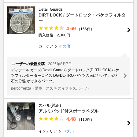
Detail Guardz
DIRT LOCK / ダートロック・バケツフィルタ
ー
4.69
（166件）
購入価格：2,300円
カーケア
その他
ユーザーの最新投稿
2026年8月7日
ディテール ガーズ(Detail Guardz) ダートロック(DIRT LOCK)バケ
ツフィルター ターコイズ DG-DL-TRQ バケツの底にひいて、砂と
石の分離 ができるパーツ。
percorrenza
（愛車：スズキ スイフトスポーツ）
スバル(純正)
アルミパッド付スポーツペダル
4.48
（110件）
インテリア
ペダル