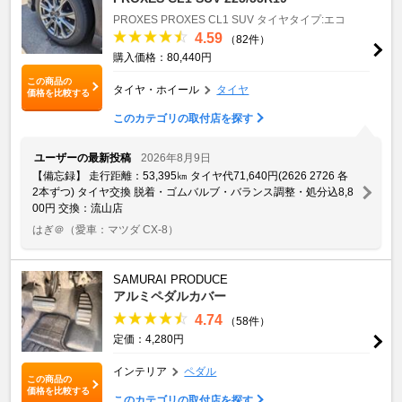
PROXES
PROXES CL1 SUV
タイヤタイプ:エコ
4.59
（82件）
購入価格：80,440円
この商品の
タイヤ・ホイール
タイヤ
価格を比較する
このカテゴリの取付店を探す
ユーザーの最新投稿
2026年8月9日
【備忘録】 走行距離：53,395㎞ タイヤ代71,640円(2626 2726 各
2本ずつ) タイヤ交換 脱着・ゴムバルブ・バランス調整・処分込8,8
00円 交換：流山店
はぎ＠
（愛車：マツダ CX-8）
SAMURAI PRODUCE
アルミペダルカバー
4.74
（58件）
定価：4,280円
インテリア
ペダル
この商品の
価格を比較する
このカテゴリの取付店を探す