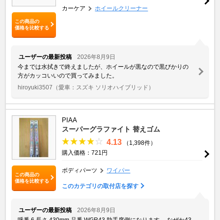
カーケア
ホイールクリーナー
この商品の
価格を比較する
ユーザーの最新投稿
2026年8月9日
今までは水拭きで終えましたが、ホイールが黒なので黒びかりの
方がカッコいいので買ってみました。
hiroyuki3507
（愛車：スズキ ソリオハイブリッド）
PIAA
スーパーグラファイト 替えゴム
4.13
（1,398件）
購入価格：721円
ボディパーツ
ワイパー
この商品の
価格を比較する
このカテゴリの取付店を探す
ユーザーの最新投稿
2026年8月9日
呼番 6 長さ 430mm 品番 WGR43 助手席側になります。 なぜか43