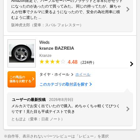
Amazon限定で、パープルセーバーのブラケットと非常灯がセット
になったのがあったので買ってみた。 同じの持ってたが、嫁ちゃ
んが仕事でクルマに乗るようになったので、安全の為社用車に積
むように渡した ...
阪神虎太郎
（愛車：スバル フォレスター）
Weds
kranze BAZREIA
Kranze
4.48
（224件）
タイヤ・ホイール
ホイール
この商品の
価格を比較する
このカテゴリの取付店を探す
ユーザーの最新投稿
2026年8月9日
メルカスでお安く出ていたので購入。めちゃくちゃ軽くてびつく
りです！見た目も平成テイストで良き
ともぽよ
（愛車：日産 ノート）
※自作等、表示されないパーツレビューは「レビュー」を選択