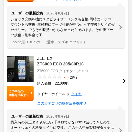
ユーザーの最新投稿
2026年8月9日
ショック交換を機にスタビライザーリンクも交換(同時にアッパー
マウントも交換) 車検時にブーツ損傷が見つかって交換というのが
セオリー。でもその時見つからなかったらそのまま。その後ブー
ツ損傷→別料金で工 ...
0point(旧HT81Sの ...
（愛車：スズキ エブリイ）
ZEETEX
ZT6000 ECO 205/60R16
ZT6000 ECO
タイヤタイプ:エコ
-
（2件）
購入価格：22,000円
この商品の
タイヤ・ホイール
タイヤ
価格を比較する
このカテゴリの取付店を探す
ユーザーの最新投稿
2026年8月9日
購入時の純正タイヤが1万7千キロでかなりすり減ってきたので、
オートウェイの格安タイヤに交換。 この手の中華製格安タイヤは