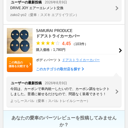
ユーザーの最新投稿
2026年8月9日
DRIVE JOY エアーエレメント交換
zako2-yo2
（愛車：スズキ エブリイワゴン）
SAMURAI PRODUCE
ドアストライカーカバー
4.45
（103件）
購入価格：1,780円
ボディパーツ
ドアストライカーカバー
この商品の
価格を比較する
このカテゴリの取付店を探す
ユーザーの最新投稿
2026年8月9日
今回は、カーポンで車内統一したいので、カーポン調をセレクト
しました。普通に被せるだけなので、問題なく装着できそう！
よっしースバル
（愛車：スバル トレイルシーカー）
あなたの愛車のパーツレビューを投稿してみません
か？