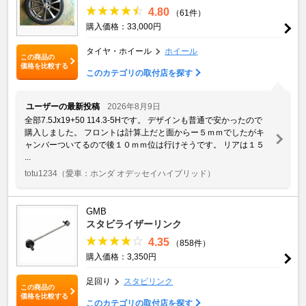
4.80
（61件）
購入価格：33,000円
タイヤ・ホイール
ホイール
この商品の
価格を比較する
このカテゴリの取付店を探す
ユーザーの最新投稿
2026年8月9日
全部7.5Jx19+50 114.3-5Hです。 デザインも普通で安かったので
購入しました。 フロントは計算上だと面からー５ｍｍでしたがキ
ャンバーついてるので後１０ｍｍ位は行けそうです。 リアは１５
...
totu1234
（愛車：ホンダ オデッセイハイブリッド）
GMB
スタビライザーリンク
4.35
（858件）
購入価格：3,350円
足回り
スタビリンク
この商品の
価格を比較する
このカテゴリの取付店を探す