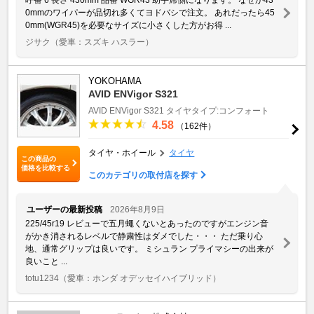
0mmのワイパーが品切れ多くてヨドバシで注文。 あれだったら45
0mm(WGR45)を必要なサイズに小さくした方がお得 ...
ジサク
（愛車：スズキ ハスラー）
YOKOHAMA
AVID ENVigor S321
AVID ENVigor S321
タイヤタイプ:コンフォート
4.58
（162件）
タイヤ・ホイール
タイヤ
この商品の
価格を比較する
このカテゴリの取付店を探す
ユーザーの最新投稿
2026年8月9日
225/45r19 レビューで五月蠅くないとあったのですがエンジン音
がかき消されるレベルで静粛性はダメでした・・・ ただ乗り心
地、通常グリップは良いです。 ミシュラン プライマシーの出来が
良いこと ...
totu1234
（愛車：ホンダ オデッセイハイブリッド）