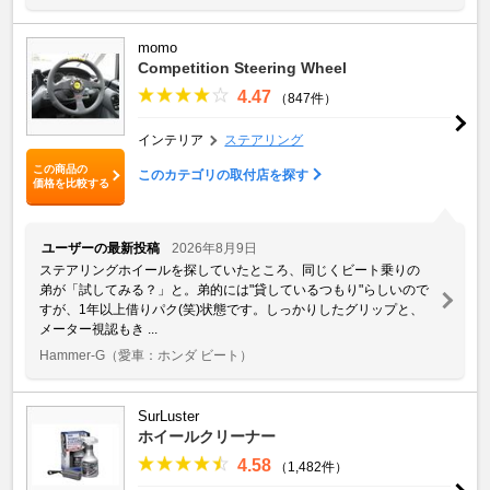
momo
Competition Steering Wheel
4.47
（847件）
インテリア
ステアリング
この商品の
このカテゴリの取付店を探す
価格を比較する
ユーザーの最新投稿
2026年8月9日
ステアリングホイールを探していたところ、同じくビート乗りの
弟が「試してみる？」と。弟的には"貸しているつもり"らしいので
すが、1年以上借りパク(笑)状態です。しっかりしたグリップと、
メーター視認もき ...
Hammer-G
（愛車：ホンダ ビート）
SurLuster
ホイールクリーナー
4.58
（1,482件）