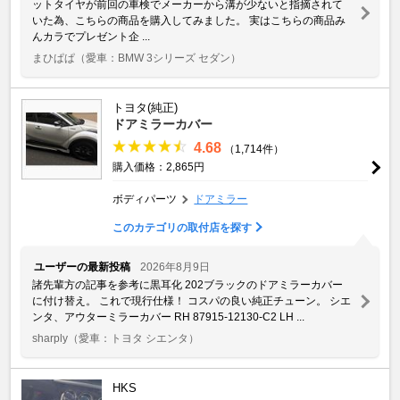
ットタイヤが前回の車検でメーカーから溝が少ないと指摘されて
いた為、こちらの商品を購入してみました。 実はこちらの商品み
んカラでプレゼント企 ...
まひぱぱ
（愛車：BMW 3シリーズ セダン）
トヨタ(純正)
ドアミラーカバー
4.68
（1,714件）
購入価格：2,865円
ボディパーツ
ドアミラー
このカテゴリの取付店を探す
ユーザーの最新投稿
2026年8月9日
諸先輩方の記事を参考に黒耳化 202ブラックのドアミラーカバー
に付け替え。 これで現行仕様！ コスパの良い純正チューン。 シエ
ンタ、アウターミラーカバー RH 87915-12130-C2 LH ...
sharply
（愛車：トヨタ シエンタ）
HKS