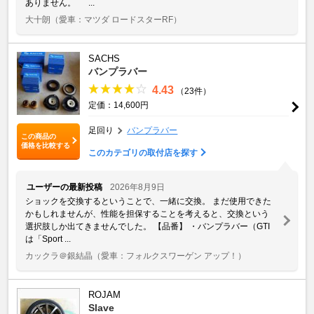
ありません。 ...
大十朗
（愛車：マツダ ロードスターRF）
SACHS
バンプラバー
4.43
（23件）
定価：14,600円
足回り
バンプラバー
この商品の
価格を比較する
このカテゴリの取付店を探す
ユーザーの最新投稿
2026年8月9日
ショックを交換するということで、一緒に交換。 まだ使用できた
かもしれませんが、性能を担保することを考えると、交換という
選択肢しか出てきませんでした。 【品番】 ・バンプラバー（GTI
は「Sport ...
カックラ＠銀結晶
（愛車：フォルクスワーゲン アップ！）
ROJAM
Slave