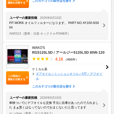
このカテゴリの取付店を探す
価格を比較する
ユーザーの最新投稿
2026年8月10日
PIT WORK オイルフィルターになります。 PART NO: AY100-NS0
04
AW5523
（愛車：日産 キックス e-POWER）
WAKO'S
RG5120LSD / アールジー5120LSD 80W-120
4.16
（466件）
ケミカル系
ギアオイル／ミッションオイル／ATF／デフオイ
この商品の
ル
価格を比較する
このカテゴリの取付店を探す
ユーザーの最新投稿
2026年8月10日
車検ついでにデフオイルも交換 手元に在庫があったので入れまし
た まぁ悪くはなってないのでおまじないだと思ってます
ケンchan
（愛車：マツダ RX-7）