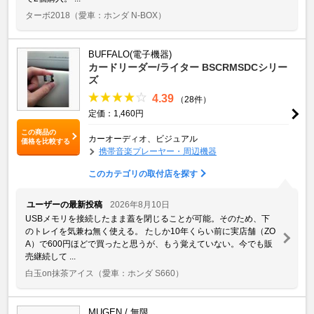
ターボ2018
（愛車：ホンダ N-BOX）
BUFFALO(電子機器)
カードリーダー/ライター BSCRMSDCシリー
ズ
4.39
（28件）
定価：1,460円
この商品の
カーオーディオ、ビジュアル
価格を比較する
携帯音楽プレーヤー・周辺機器
このカテゴリの取付店を探す
ユーザーの最新投稿
2026年8月10日
USBメモリを接続したまま蓋を閉じることが可能。そのため、下
のトレイを気兼ね無く使える。 たしか10年くらい前に実店舗（ZO
A）で600円ほどで買ったと思うが、もう覚えていない。今でも販
売継続して ...
白玉on抹茶アイス
（愛車：ホンダ S660）
MUGEN / 無限