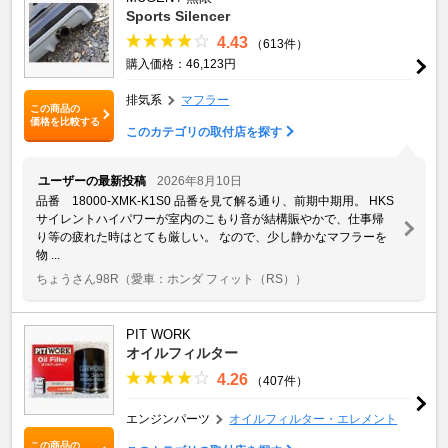
Sports Silencer
4.43
（613件）
購入価格：46,123円
排気系
マフラー
この商品の
価格を比較する
このカテゴリの取付店を探す
ユーザーの最新投稿
2026年8月10日
品番 18000-XMK-K1S0 品番を見て解る通り、前期中期用。 HKS
サイレントハイパワーが室内のこもり音が結構賑やかで、仕事帰
り等の疲れた時はとても厳しい。 なので、少し静かなマフラーを
物 ...
ちょうさん98R
（愛車：ホンダ フィット（RS））
PIT WORK
オイルフィルター
4.26
（407件）
エンジンパーツ
オイルフィルター・エレメント
この商品の