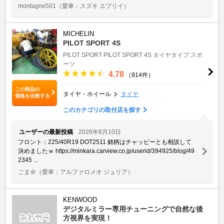
montagne501
（愛車：スズキ エブリイ）
MICHELIN
PILOT SPORT 4S
PILOT SPORT
PILOT SPORT 4S
タイヤタイプ:スポ
ーツ
4.78
（914件）
この商品の
タイヤ・ホイール
タイヤ
価格を比較する
このカテゴリの取付店を探す
ユーザーの最新投稿
2026年8月10日
フロント：225/40R19 DOT2511 銘柄はチャッピーとも相談して
決めましたｗ https://minkara.carview.co.jp/userid/394925/blog/49
2345 ...
ごま＠
（愛車：アルファロメオ ジュリア）
KENWOOD
デジタルミラー専用チューニングで自然な後
方視界を実現！