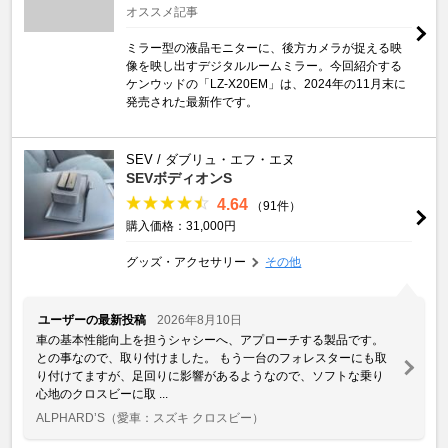
オススメ記事
ミラー型の液晶モニターに、後方カメラが捉える映
像を映し出すデジタルルームミラー。今回紹介する
ケンウッドの「LZ-X20EM」は、2024年の11月末に
発売された最新作です。
SEV / ダブリュ・エフ・エヌ
SEVボディオンS
4.64
（91件）
購入価格：31,000円
グッズ・アクセサリー
その他
ユーザーの最新投稿
2026年8月10日
車の基本性能向上を担うシャシーへ、アプローチする製品です。
との事なので、取り付けました。 もう一台のフォレスターにも取
り付けてますが、足回りに影響があるようなので、ソフトな乗り
心地のクロスビーに取 ...
ALPHARD’S
（愛車：スズキ クロスビー）