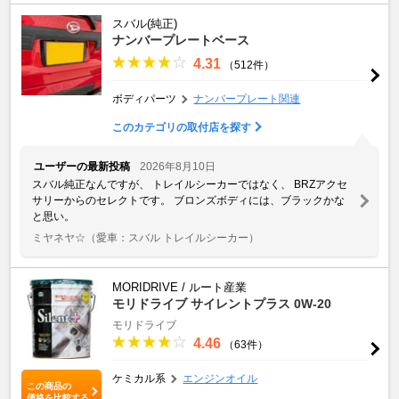
スバル(純正)
ナンバープレートベース
4.31
（512件）
ボディパーツ
ナンバープレート関連
このカテゴリの取付店を探す
ユーザーの最新投稿
2026年8月10日
スバル純正なんですが、 トレイルシーカーではなく、 BRZアクセ
サリーからのセレクトです。 ブロンズボディには、ブラックかな
と思い。
ミヤネヤ☆
（愛車：スバル トレイルシーカー）
MORIDRIVE / ルート産業
モリドライブ サイレントプラス 0W-20
モリドライブ
4.46
（63件）
ケミカル系
エンジンオイル
この商品の
価格を比較する