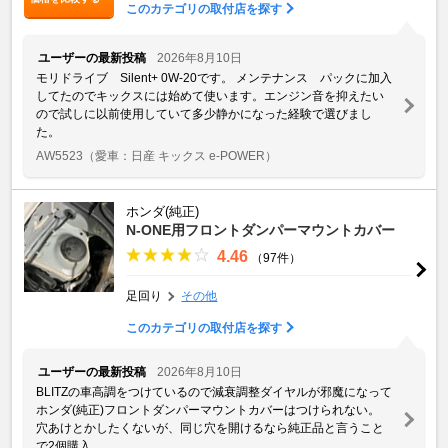
このカテゴリの取付店を探す
ユーザーの最新投稿
2026年8月10日
モリドライブ Silent+ 0W-20です。 メンテナンス パックに加入
してたのでキックスには始めて使います。エンジン音を抑えたい
ので試しに以前使用していて多少静かになった経験で選びまし
た。
AW5523
（愛車：日産 キックス e-POWER）
ホンダ(純正)
N-ONE用フロントダンパーマウントカバー
4.46
（97件）
足回り
その他
このカテゴリの取付店を探す
ユーザーの最新投稿
2026年8月10日
BLITZの車高調をつけているので減衰調整ダイヤルが邪魔になって
ホンダ(純正)フロントダンパーマウントカバーはつけられない。
穴あけとかしたくないが、同じ穴を開けるなら純正品と言うこと
で2個購入。 ...