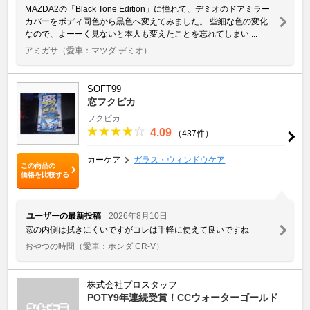
MAZDA2の「Black Tone Edition」に憧れて、デミオのドアミラー
カバーをボディ同色から黒色へ変えてみました。 些細な色の変化
なので、よーーく見ないと本人も変えたことを忘れてしまい ...
アミガサ
（愛車：マツダ デミオ）
SOFT99
窓フクピカ
フクピカ
4.09
（437件）
カーケア
ガラス・ウィンドウケア
この商品の
価格を比較する
ユーザーの最新投稿
2026年8月10日
窓の内側は拭きにくいですがコレは手軽に使えて良いですね
おやつの時間
（愛車：ホンダ CR-V）
株式会社プロスタッフ
POTY9年連続受賞！CCウォーターゴールド