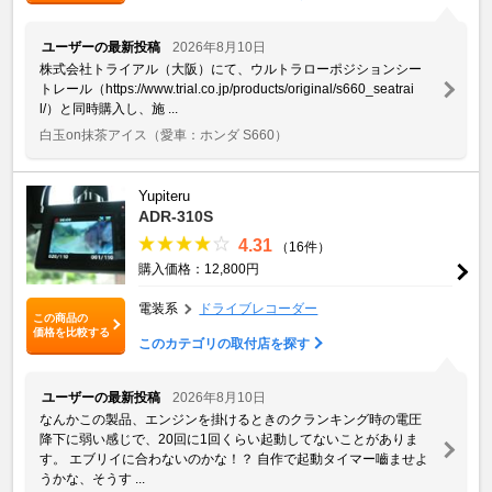
ユーザーの最新投稿
2026年8月10日
株式会社トライアル（大阪）にて、ウルトラローポジションシー
トレール（https://www.trial.co.jp/products/original/s660_seatrai
l/）と同時購入し、施 ...
白玉on抹茶アイス
（愛車：ホンダ S660）
Yupiteru
ADR-310S
4.31
（16件）
購入価格：12,800円
電装系
ドライブレコーダー
この商品の
価格を比較する
このカテゴリの取付店を探す
ユーザーの最新投稿
2026年8月10日
なんかこの製品、エンジンを掛けるときのクランキング時の電圧
降下に弱い感じで、20回に1回くらい起動してないことがありま
す。 エブリイに合わないのかな！？ 自作で起動タイマー嚙ませよ
うかな、そうす ...