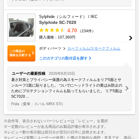
Sylphide（シルフィード） / IKC
Sylphide SC-7020
4.70
（234件）
購入価格：107,360円
ボディパーツ
カーフィルム/スモークフィルム
この商品の
価格を比較する
このカテゴリの取付店を探す
ユーザーの最新投稿
2026年8月10日
暑さ対策とプライバシー保護の為スモークフィルムをリア5面とサ
ンルーフ1面に貼りました。 ついでにヘッドライトの黄ばみ防止の
ためにプロテクションフィルムも貼ってもらいました。 リア5面は
SC7020 ...
Fista
（愛車：スバル WRX STI）
※自作等、表示されないパーツレビューは「レビュー」を選択
※一定数のレビューがある商品のみ製品評価が表示されます。
※レビュー数や表示順は前日分が翌日の日中に反映されます。
※レビューは実際にユーザーが使用した際の主観的な感想・意見です。 商品・