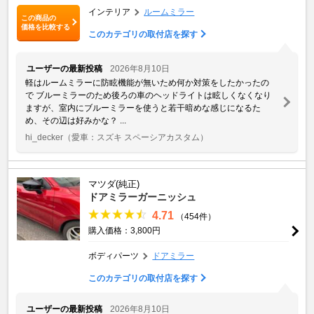
インテリア
ルームミラー
この商品の
価格を比較する
このカテゴリの取付店を探す
ユーザーの最新投稿
2026年8月10日
軽はルームミラーに防眩機能が無いため何か対策をしたかったの
で ブルーミラーのため後ろの車のヘッドライトは眩しくなくなり
ますが、室内にブルーミラーを使うと若干暗めな感じになるた
め、その辺は好みかな？ ...
hi_decker
（愛車：スズキ スペーシアカスタム）
マツダ(純正)
ドアミラーガーニッシュ
4.71
（454件）
購入価格：3,800円
ボディパーツ
ドアミラー
このカテゴリの取付店を探す
ユーザーの最新投稿
2026年8月10日