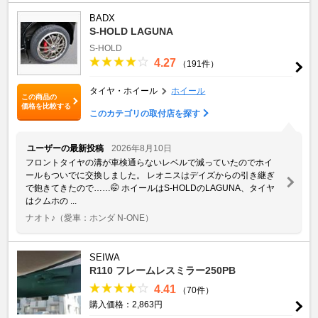
BADX
S-HOLD LAGUNA
S-HOLD
4.27
（191件）
タイヤ・ホイール
ホイール
この商品の
価格を比較する
このカテゴリの取付店を探す
ユーザーの最新投稿
2026年8月10日
フロントタイヤの溝が車検通らないレベルで減っていたのでホイ
ールもついでに交換しました。 レオニスはデイズからの引き継ぎ
で飽きてきたので……🤭 ホイールはS-HOLDのLAGUNA、タイヤ
はクムホの ...
ナオト♪
（愛車：ホンダ N-ONE）
SEIWA
R110 フレームレスミラー250PB
4.41
（70件）
購入価格：2,863円