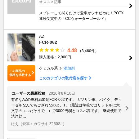
オススメ記事
スプレーして拭くだけで愛車がツヤピカに！POTY
連続受賞中の「CCウォーターゴールド」
AZ
FCR-062
4.48
（3,460件）
購入価格：2,900円
ケミカル系
添加剤
この商品の
価格を比較する
このカテゴリの取付店を探す
ユーザーの最新投稿
2026年8月10日
有名なAZの燃料添加剤FCR-062です。 ガソリン車、バイク、ディ
ーゼルなんでもござれなのと、1L（最近は学校ではリットルは大
文字のエルだそうで…）で3000円弱とコスパ高です。 継続使用で
洗浄効 ...
けえ
（愛車：カワサキ Z250SL）