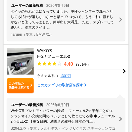
ユーザーの最新投稿
2026年8月9日
タイヤの汚れが気になっていました。中性シャンプーで洗ったり
しても汚れが落ちないなーと思っていたので、もうこれに頼るし
かないと使ってみました。簡単出し大満足。 ただ、スプレーして
終わり。洗車のタイミ ...
harupp
（愛車：BMW X1）
WAKO'S
F-2 / フューエル2
4.40
（351件）
ケミカル系
添加剤
この商品の
このカテゴリの取付店を探す
価格を比較する
ユーザーの最新投稿
2026年8月9日
WAKO'S プレミアムパワーの後継、 フューエル2✨ 半年ごとのエ
ンジンオイル交換の間の メンテとして飲ませてる🤩 ◆フューエル
2 (FUEL-2) 【主な目的】綺麗さの維持と性能の向上 ...
S204ユウ
（愛車：メルセデス・ベンツ Cクラス ステーションワゴ