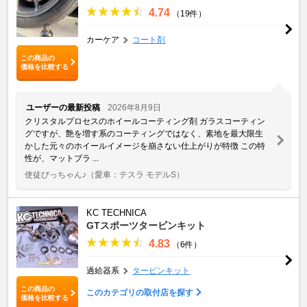
4.74
（19件）
カーケア
コート剤
この商品の
価格を比較する
ユーザーの最新投稿
2026年8月9日
クリスタルプロセスのホイールコーティング剤 ガラスコーティン
グですが、艶を増す系のコーティングではなく、素地を最大限生
かした元々のホイールイメージを崩さない仕上がりが特徴 この特
性が、マットブラ ...
使徒ぴっちゃん♪
（愛車：テスラ モデルS）
KC TECHNICA
GTスポーツタービンキット
4.83
（6件）
過給器系
タービンキット
この商品の
このカテゴリの取付店を探す
価格を比較する