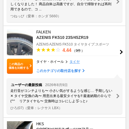
しくなりました！ 商品自体は高価ですが、自分で掃除すれば再利
用できるので、コ ...
つねっぴ
（愛車：ホンダ S660）
FALKEN
AZENIS FK510 235/45ZR19
AZENIS
AZENIS FK510
タイヤタイプ:スポーツ
4.44
（9件）
タイヤ・ホイール
タイヤ
この商品の
価格を比較する
このカテゴリの取付店を探す
ユーザーの最新投稿
2026年8月9日
走行音がコンチよりも〜 小さい気がするような感じ… 予期しない
✕ タイヤ交換の為〜 用意出来る最安タイヤを!! 最速納期のＤらで
(^^ゞ リアタイヤも〜 交換時はコレにしよゔっと♪
ひろ(07)
（愛車：レクサス LBX）
HKS