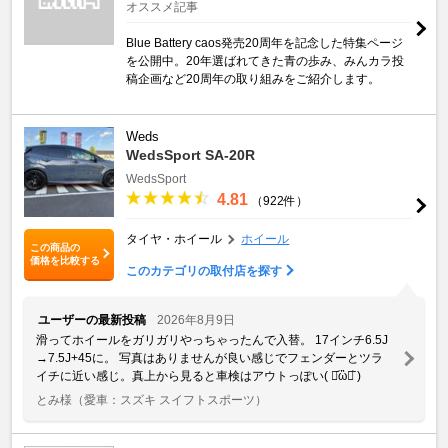
オススメ記事
Blue Battery caos発売20周年を記念した特集ページ
を公開中。20年選ばれてきた青の歩み、みんカラ投
稿企画など20周年の取り組みをご紹介します。
Weds
WedsSport SA-20R
WedsSport
4.81
（922件）
タイヤ・ホイール
ホイール
この商品の
価格を比較する
このカテゴリの取付店を探す
ユーザーの最新投稿
2026年8月9日
滑ってホイールをガリガリやっちゃったんで入替。 17インチ6.5J
→7.5J+45に。 写真はありませんが良い感じでフェンダーとツラ
イチに近い感じ。真上から見ると車検はアウトっぽい( ･᷄ὢ･᷅ )
とみ様
（愛車：スズキ スイフトスポーツ）