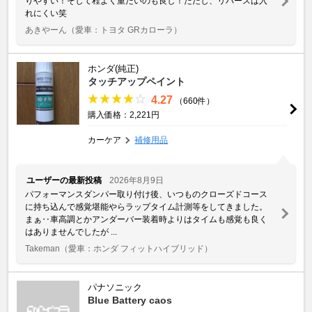
りやすい！そして程よく重たいのも良し！ただし、リバースは入
れにくい笑
あきやーん
（愛車：トヨタ GRカローラ）
ホンダ(純正)
タッチアップペイント
4.27
（660件）
購入価格：2,221円
カーケア
補修用品
ユーザーの最新投稿
2026年8月9日
パフォーマンスダンパー取り付け後、いつものクローズドコース
に持ち込んで感覚堪能やらラップタイム計測等をしてきました。
まぁ‥車高調とかアンダーバー装着時よりはタイムも感覚も良く
はありませんでしたが ...
Takeman
（愛車：ホンダ フィットハイブリッド）
パナソニック
Blue Battery caos