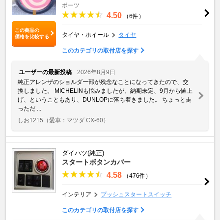
ポーツ
4.50
（6件）
この商品の
タイヤ・ホイール
タイヤ
価格を比較する
このカテゴリの取付店を探す
ユーザーの最新投稿
2026年8月9日
純正アレンザのショルダー部が残念なことになってきたので、交
換しました。 MICHELINも悩みましたが、納期未定、9月から値上
げ、ということもあり、DUNLOPに落ち着きました。 ちょっと走
っただ ...
しお1215
（愛車：マツダ CX-60）
ダイハツ(純正)
スタートボタンカバー
4.58
（476件）
インテリア
プッシュスタートスイッチ
このカテゴリの取付店を探す