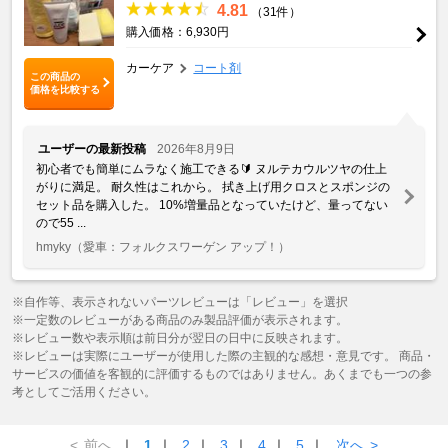
4.81
（31件）
購入価格：6,930円
カーケア
コート剤
この商品の
価格を比較する
ユーザーの最新投稿
2026年8月9日
初心者でも簡単にムラなく施工できる🔰 ヌルテカウルツヤの仕上
がりに満足。 耐久性はこれから。 拭き上げ用クロスとスポンジの
セット品を購入した。 10%増量品となっていたけど、量ってない
ので55 ...
hmyky
（愛車：フォルクスワーゲン アップ！）
※自作等、表示されないパーツレビューは「レビュー」を選択
※一定数のレビューがある商品のみ製品評価が表示されます。
※レビュー数や表示順は前日分が翌日の日中に反映されます。
※レビューは実際にユーザーが使用した際の主観的な感想・意見です。 商品・
サービスの価値を客観的に評価するものではありません。あくまでも一つの参
考としてご活用ください。
<
前へ
｜
1
｜
2
｜
3
｜
4
｜
5
｜
次へ
>