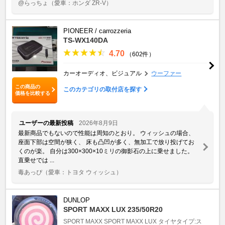
@らっちょ
（愛車：ホンダ ZR-V）
PIONEER / carrozzeria
TS-WX140DA
4.70
（602件）
カーオーディオ、ビジュアル
ウーファー
この商品の
このカテゴリの取付店を探す
価格を比較する
ユーザーの最新投稿
2026年8月9日
最新商品でもないので性能は周知のとおり。 ウィッシュの場合、
座面下部は空間が狭く、 床も凸凹が多く、無加工で放り投げてお
くのが楽。 自分は300×300×10ミリの御影石の上に乗せました。
直乗せでは ...
毒あっぴ
（愛車：トヨタ ウィッシュ）
DUNLOP
SPORT MAXX LUX 235/50R20
SPORT MAXX
SPORT MAXX LUX
タイヤタイプ:ス