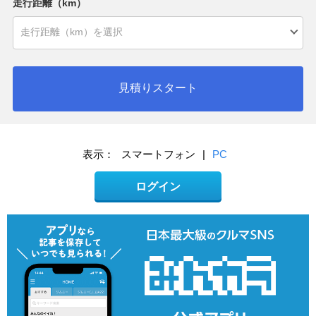
走行距離（km）
見積りスタート
表示：
スマートフォン
|
PC
ログイン