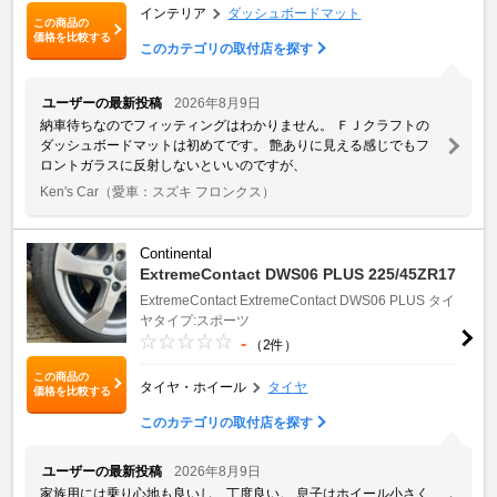
インテリア
ダッシュボードマット
この商品の
価格を比較する
このカテゴリの取付店を探す
ユーザーの最新投稿
2026年8月9日
納車待ちなのでフィッティングはわかりません。 ＦＪクラフトの
ダッシュボードマットは初めてです。 艶ありに見える感じでもフ
ロントガラスに反射しないといいのですが、
Ken's Car
（愛車：スズキ フロンクス）
Continental
ExtremeContact DWS06 PLUS 225/45ZR17
ExtremeContact
ExtremeContact DWS06 PLUS
タイ
ヤタイプ:スポーツ
-
（2件）
この商品の
タイヤ・ホイール
タイヤ
価格を比較する
このカテゴリの取付店を探す
ユーザーの最新投稿
2026年8月9日
家族用には乗り心地も良いし、丁度良い。 息子はホイール小さく