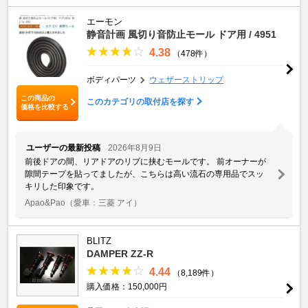
エーモン
静音計画 風切り音防止モール ドア用 / 4951
4.38
（478件）
ボディパーツ
ウェザーストリップ
この商品の
このカテゴリの取付店を探す
価格を比較する
ユーザーの最新投稿
2026年8月9日
前後ドアの間、リアドアのリブに挟むモールです。 前オーナーが
隙間テープを貼ってましたが、こちらは高い流石の専用品でスッ
キリした印象です。
Apao&Pao
（愛車：三菱 アイ）
BLITZ
DAMPER ZZ-R
4.44
（8,189件）
購入価格：150,000円