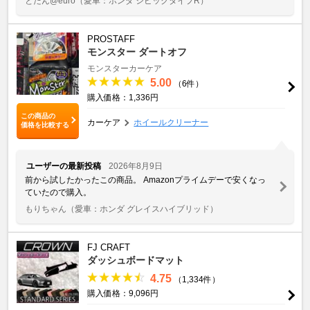
とたん@euro
（愛車：ホンダ シビックタイプR）
PROSTAFF
モンスター ダートオフ
モンスターカーケア
5.00
（6件）
購入価格：1,336円
この商品の
カーケア
ホイールクリーナー
価格を比較する
ユーザーの最新投稿
2026年8月9日
前から試したかったこの商品。 Amazonプライムデーで安くなっ
ていたので購入。
もりちゃん
（愛車：ホンダ グレイスハイブリッド）
FJ CRAFT
ダッシュボードマット
4.75
（1,334件）
購入価格：9,096円