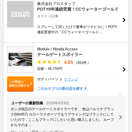
株式会社プロスタッフ
POTY9年連続受賞！CCウォーターゴールド
オススメ記事
スプレーして拭くだけで愛車がツヤピカに！POTY
連続受賞中の「CCウォーターゴールド」
Modulo / Honda Access
テールゲートスポイラー
4.65
（852件）
定価：46,750円
ボディパーツ
ウイング
この商品の
価格を比較する
このカテゴリの取付店を探す
ユーザーの最新投稿
2026年8月9日
ホンダ純正のテールゲートスポイラーです。 色はベルリナブラッ
ク(NH457) カローラスポーツでもリアウイングはブラックにして
いたので，ここもブラックにしたいと思い購入しました。 ルーフ
からそのま ...
@らっちょ
（愛車：ホンダ ZR-V）