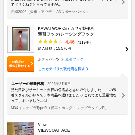
てダサくね？と言ってますが…
赤鰤2006
（愛車：アウディ A3スポーツバック）
KAWAI WORKS / カワイ製作所
牽引フック/レーシングフック
4.46
（119件）
購入価格：15,576円
ボディパーツ
牽引フック
この商品の
価格を比較する
このカテゴリの取付店を探す
ユーザーの最新投稿
2026年8月9日
見た目及びサーキット走行の必需品と思い取付しました。 この装
着スタイルが好きで、本商品を選びました♡ これでまた重量増な
ってしまいました…🥲
M3&インテグラTypeR
（愛車：ホンダ インテグラタイプR）
View
VIEWCOAT ACE