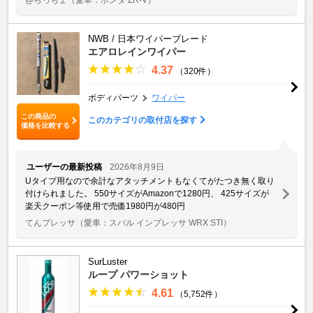
NWB / 日本ワイパーブレード
エアロレインワイパー
4.37
（320件）
ボディパーツ
ワイパー
この商品の
このカテゴリの取付店を探す
価格を比較する
ユーザーの最新投稿
2026年8月9日
Uタイプ用なので余計なアタッチメントもなくてがたつき無く取り
付けられました。 550サイズがAmazonで1280円、 425サイズが
楽天クーポン等使用で売価1980円が480円
てんプレッサ
（愛車：スバル インプレッサ WRX STI）
SurLuster
ループ パワーショット
4.61
（5,752件）