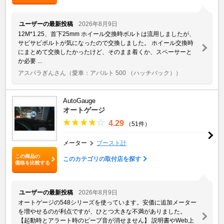
ユーザーの最新投稿
2026年8月9日
12M*1.25、首下25mm ホイール交換時ボルトは流用しましたが、
サビサビボルトが気になったので交換しました。 ホイール交換時
にまとめて交換したかったけど、そのまま着くか、スペーサーと
か必要 ...
アスパラぎんさん
（愛車：アバルト 500 （ハッチバック））
AutoGauge
オートゲージ
4.29
（51件）
メーター
ブースト計
この商品の
このカテゴリの取付店を探す
価格を比較する
ユーザーの最新投稿
2026年8月9日
オートゲージの548シリーズを使っています。安価に追加メーター
を増やせるのが利点ですが、ひとつ大きな不満がありました。
【起動時とアラート時のビープ音が消せません】 説明書やWeb上