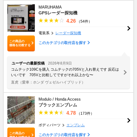
MARUHAMA
GPSレーダー探知機
4.26
（54件）
電装系
レーダー探知機
この商品の
このカテゴリの取付店を探す
価格を比較する
ユーザーの最新投稿
2026年8月9日
コムテック109Cを購入 コムテックの705Vと入れ替えです 反応は
いいです 705Vと比較してですがそれ以上かな〜
直虎
（愛車：ホンダ ヴェゼルハイブリッド）
Modulo / Honda Access
ブラックエンブレム
4.78
（173件）
ボディパーツ
エンブレム
この商品の
このカテゴリの取付店を探す