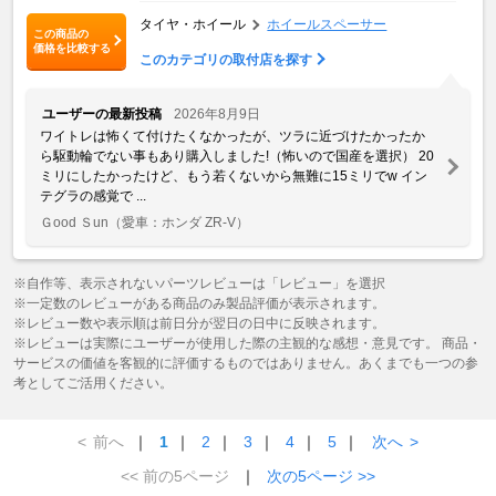
タイヤ・ホイール
ホイールスペーサー
この商品の
価格を比較する
このカテゴリの取付店を探す
ユーザーの最新投稿
2026年8月9日
ワイトレは怖くて付けたくなかったが、ツラに近づけたかったか
ら駆動輪でない事もあり購入しました!（怖いので国産を選択） 20
ミリにしたかったけど、もう若くないから無難に15ミリでw イン
テグラの感覚で ...
Ｇood Ｓun
（愛車：ホンダ ZR-V）
※自作等、表示されないパーツレビューは「レビュー」を選択
※一定数のレビューがある商品のみ製品評価が表示されます。
※レビュー数や表示順は前日分が翌日の日中に反映されます。
※レビューは実際にユーザーが使用した際の主観的な感想・意見です。 商品・
サービスの価値を客観的に評価するものではありません。あくまでも一つの参
考としてご活用ください。
<
前へ
｜
1
｜
2
｜
3
｜
4
｜
5
｜
次へ
>
<< 前の5ページ
｜
次の5ページ >>