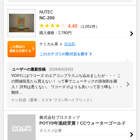
NUTEC
NC-200
4.40
（1,051件）
購入価格：2,780円
ケミカル系
添加剤
この商品の
価格を比較する
このカテゴリの取付店を探す
ユーザーの最新投稿
2026年8月9日
VOXYにはワコーズ のエアコンプラスぶち込みましたが・・・ こ
の間値段見たら買えない！ って事でニューテックの添加剤を購
入！ 評判は悪くない。 ワコーズ のよりも良いって言う噂も・・・
期待 ...
ケン坊@
（愛車：スズキ ワゴンRハイブリッド）
株式会社プロスタッフ
POTY9年連続受賞！CCウォーターゴールド
オススメ記事