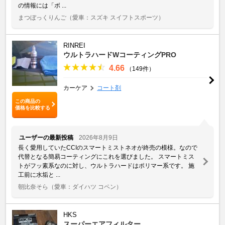
の情報には「ボ ...
まつぼっくりんご
（愛車：スズキ スイフトスポーツ）
RINREI
ウルトラハードWコーティングPRO
4.66
（149件）
カーケア
コート剤
この商品の
価格を比較する
ユーザーの最新投稿
2026年8月9日
長く愛用していたCCIのスマートミストネオが終売の模様。なので
代替となる簡易コーティングにこれを選びました。 スマートミス
トがフッ素系なのに対し、ウルトラハードはポリマー系です。 施
工前に水垢と ...
朝比奈そら
（愛車：ダイハツ コペン）
HKS
スーパーエアフィルター