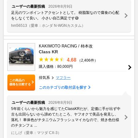
ユーザーの最新投稿
2026年8月9日
足元のワンポイントアクセントとして。 樹脂製なので腐食の心配
をしなくて良い。 小さい自己満足です😅
hm56513
（愛車：ホンダ N-WGNカスタム）
KAKIMOTO RACING / 柿本改
Class KR
4.68
（2,406件）
購入価格：80,000円
排気系
マフラー
この商品の
価格を比較する
このカテゴリの取付店を探す
ユーザーの最新投稿
2026年8月9日
5年前くらいから魅力を感じてたClassKRだが、定価に手が出ず中
古も出回らないから諦めてたところ、ヤフオクで美品を発見し、
落札！ 車体色がチタニウムフラッシュマイカなので、焼き色仕様
のチタンフェ ...
にしげ
（愛車：マツダ CX-3）