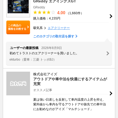
GReddy エアインクスGT
GReddy
4.00
（1,660件）
購入価格：4,155円
この商品の
吸気系
エアクリーナー
価格を比較する
このカテゴリの取付店を探す
ユーザーの最新投稿
2026年8月9日
初めてトラストのエアクリーナーを買いました。
ekturbo
（愛車：三菱 トッポBJ）
株式会社アイズ
アウトドアや車中泊を快適にするアイテムが
充実
オススメ記事
夏は強い日差しを反射して車内温度の上昇を抑え、
紫外線から車内を守るアウトドアや旅先での車中泊
にお勧めなのがアイズ「マルチシェード」