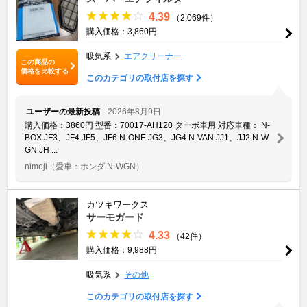
4.39
（2,069件）
購入価格：3,860円
吸気系
エアクリーナー
この商品の
価格を比較する
このカテゴリの取付店を探す
ユーザーの最新投稿
2026年8月9日
購入価格：3860円 型番：70017-AH120 ターボ車用 対応車種： N-
BOX JF3、JF4 JF5、JF6 N-ONE JG3、JG4 N-VAN JJ1、JJ2 N-W
GN JH ...
nimoji
（愛車：ホンダ N-WGN）
カツキワークス
サーモガード
4.33
（42件）
購入価格：9,988円
吸気系
その他
このカテゴリの取付店を探す