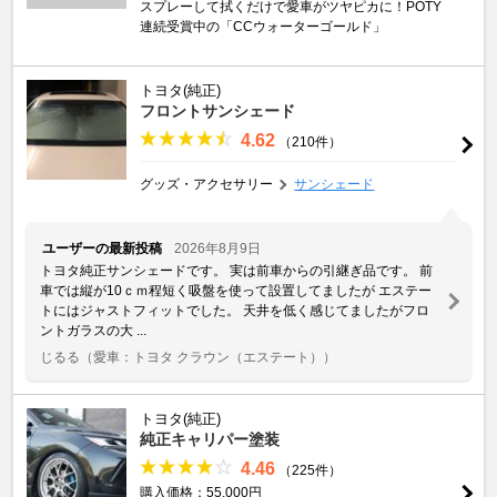
スプレーして拭くだけで愛車がツヤピカに！POTY
連続受賞中の「CCウォーターゴールド」
トヨタ(純正)
フロントサンシェード
4.62
（210件）
グッズ・アクセサリー
サンシェード
ユーザーの最新投稿
2026年8月9日
トヨタ純正サンシェードです。 実は前車からの引継ぎ品です。 前
車では縦が10ｃｍ程短く吸盤を使って設置してましたが エステー
トにはジャストフィットでした。 天井を低く感じてましたがフロ
ントガラスの大 ...
じるる
（愛車：トヨタ クラウン（エステート））
トヨタ(純正)
純正キャリパー塗装
4.46
（225件）
購入価格：55,000円