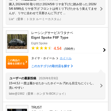
購入:2024/4/30 取り付け:2024/5/9 リヤ全下げに踏み切った:2026/
5/6 8/9時点 リヤ全下げ フロントは何ミリ下げたかもう覚えてませ
んが、リヤに合わせて旦那さんに下げて ...
Lia*
（愛車：トヨタ ルーミーカスタム）
レーシングサービスワタナベ
Eignt Spoke F8F Type
Eight Spoke
4.54
（596件）
タイヤ・ホイール
ホイール
この商品の
価格を比較する
このカテゴリの取付店を探す
ユーザーの最新投稿
2026年8月9日
15×4.5J 一度は履かせたかったホイール 汚れも目立ちにくいし、
洗いやすい
take@1982
（愛車：ホンダ N-BOXジョイ）
TRUST