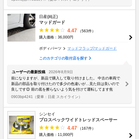
日産(純正)
マッドガード
4.47
（563件）
購入価格：36,000円
ボディパーツ
マッドフラップ/マッドガード
このカテゴリの取付店を探す
ユーザーの最新投稿
2026年8月9日
前になりますが、新品で購入して取り付けました。 中古の車両で
新品の部品を取り付けたので多少の色違いが…見た目は良いので
良しです😊 前の底を擦らないよう気を付けて運転してます焦
0903bp4241
（愛車：日産 スカイライン）
シンセイ
プロスペックワイドトレッドスペーサー
4.47
（167件）
購入価格：11,000円