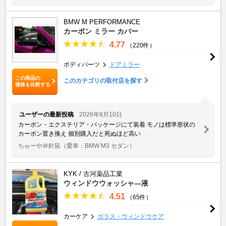
BMW M PERFORMANCE
カーボン ミラー カバー
4.77
（220件）
ボディパーツ
ドアミラー
この商品の
このカテゴリの取付店を探す
価格を比較する
ユーザーの最新投稿
2026年8月10日
カーボン・エクステリア・パッケージにて装着 モノは標準形状の
カーボン置き換え 個別購入だと死ぬほど高い
ちゅーや＠針鼠
（愛車：BMW M3 セダン）
KYK / 古河薬品工業
ウィンドウウォッシャ―液
4.51
（65件）
カーケア
ガラス・ウィンドウケア