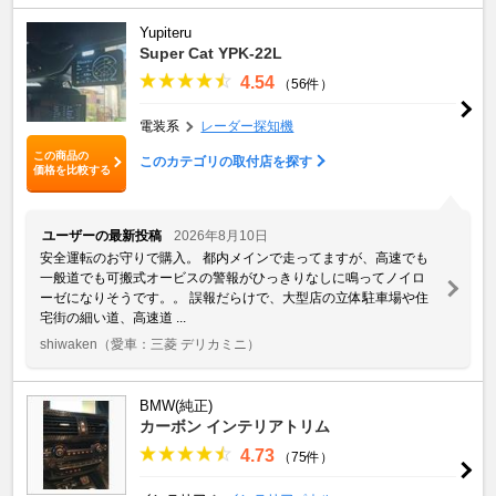
Yupiteru
Super Cat YPK-22L
4.54
（56件）
電装系
レーダー探知機
この商品の
このカテゴリの取付店を探す
価格を比較する
ユーザーの最新投稿
2026年8月10日
安全運転のお守りで購入。 都内メインで走ってますが、高速でも
一般道でも可搬式オービスの警報がひっきりなしに鳴ってノイロ
ーゼになりそうです。。 誤報だらけで、大型店の立体駐車場や住
宅街の細い道、高速道 ...
shiwaken
（愛車：三菱 デリカミニ）
BMW(純正)
カーボン インテリアトリム
4.73
（75件）