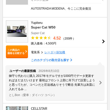
AUTOSTRADA MODENA、今ここに完全復活
Yupiteru
Super Cat W50
Super Cat
4.52
（200件）
購入価格：4,500円
この商品の
電装系
レーダー探知機
価格を比較する
このカテゴリの取付店を探す
ユーザーの最新投稿
2026年8月10日
御守り代わりに購入 2017年モデルですが1000円でデータ更新す
ればまだまだいけます 最初はフロント上部に吊下げて設置しよう
と思ってたが、コペンだと圧迫感ありそうで断念 先輩方は灰皿に
入れてるみ ...
としBon
（愛車：ダイハツ コペン）
CELLSTAR