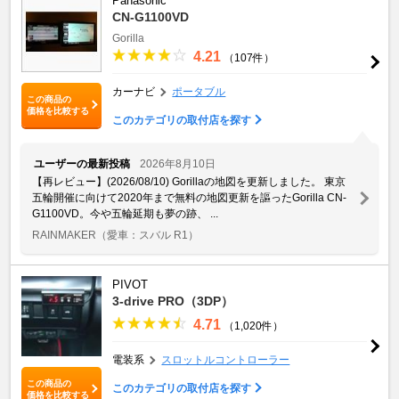
Panasonic
CN-G1100VD
Gorilla
4.21
（107件）
カーナビ
ポータブル
この商品の
価格を比較する
このカテゴリの取付店を探す
ユーザーの最新投稿
2026年8月10日
【再レビュー】(2026/08/10) Gorillaの地図を更新しました。 東京
五輪開催に向けて2020年まで無料の地図更新を謳ったGorilla CN-
G1100VD。今や五輪延期も夢の跡、 ...
RAINMAKER
（愛車：スバル R1）
PIVOT
3-drive PRO（3DP）
4.71
（1,020件）
電装系
スロットルコントローラー
この商品の
このカテゴリの取付店を探す
価格を比較する