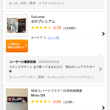
せっきぃ(555
（愛車：スズキ クロスビー）
SurLuster
ゼロプレミアム
4.79
（3,839件）
カーケア
コート剤
この商品の
価格を比較する
ユーザーの最新投稿
2026年8月10日
コストコでゲット まだ使ってませんけど、安心のシュアラスター
😁
マンシングペンギン
（愛車：スバル レガシィツーリングワゴン）
NGKスパークプラグ / 日本特殊陶業
Moto DX
4.54
（123件）