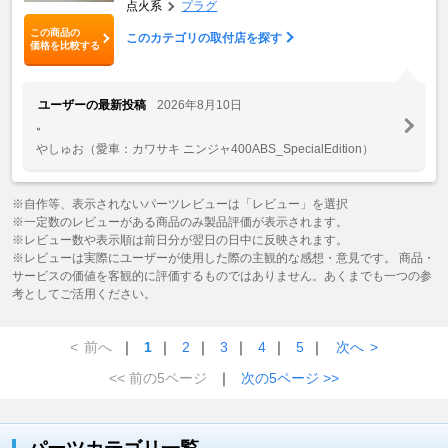
点火系
プラグ
この商品の
このカテゴリの取付店を探す
価格を比較する
ユーザーの最新投稿
2026年8月10日
。
やしゅお
（愛車：カワサキ ニンジャ400ABS_SpecialEdition）
※自作等、表示されないパーツレビューは「レビュー」を選択
※一定数のレビューがある商品のみ製品評価が表示されます。
※レビュー数や表示順は前日分が翌日の日中に反映されます。
※レビューは実際にユーザーが使用した際の主観的な感想・意見です。 商品・
サービスの価値を客観的に評価するものではありません。あくまでも一つの参
考としてご活用ください。
<
前へ
｜
1
｜
2
｜
3
｜
4
｜
5
｜
次へ
>
<< 前の5ページ
｜
次の5ページ >>