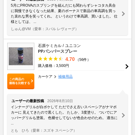
5月にPROVAのスプリングを組んだにも関わらずシャコタカ具合
に我慢できなくなった結果、夏のボーナスで新品の車高調を買っ
た哀れな男を笑ってくれ。 というわけで車高調、買いました。 仕
様としては、 ...
しゅん@VM
（愛車：スバル レヴォーグ）
石原ケミカル / ユニコン
PPバンパースプレー
4.70
（56件）
購入価格：3,500円
カーケア
補修用品
この商品の
価格を比較する
ユーザーの最新投稿
2026年8月10日
インナーグリルが白ボケして ただでさえ古いスペーシアがナマポ
カーに 見えてきたので黒くした。 たしか、3度塗り。 ついでにア
ッパーグリルも塗装。 色褪せしてないが色合わせのため。 適当に
...
とも ひろ
（愛車：スズキ スペーシア）