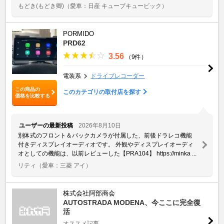
もどき(もどき卿)
（愛車：日産 キューブキュービック）
PORMIDO
PRD62
3.56
（9件）
電装系
ドライブレコーダー
この商品の
このカテゴリの取付店を探す
価格を比較する
ユーザーの最新投稿
2026年8月10日
別体式のフロント＆バックカメラが付属した、前後ドラレコ機能
付きディスプレイオーディオです。 外観やディスプレイオーディ
オとしての機能は、以前レビューした【PRA104】 https://minka ...
リティ
（愛車：三菱 アイ）
株式会社阿部商会
AUTOSTRADA MODENA、今ここに完全復
活
オススメ記事