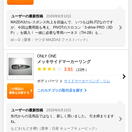
ユーザーの最新投稿
2026年8月10日
MAZDA3のレスポンス向上を目論んで、 いつもはBLITZなのです
が、今回は費用面も考え、PIVOTのスロコン「3-drive PRO（3D
P）」を購入！ 一緒に必要な専用ハーネス（TH-2B）も ...
ゆ～G
（愛車：マツダ MAZDA3 ファストバック）
ONLY ONE
メッキサイドマーカーリング
3.91
（22件）
ボディパーツ
サイドマーカーリング・リム
この商品の
このカテゴリの取付店を探す
価格を比較する
ユーザーの最新投稿
2026年8月10日
先代からの流用品ではなく、新しく買いました。 引き締まります
ね。
もどき(もどき卿)
（愛車：日産 キューブキュービック）