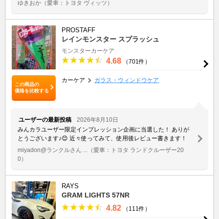
ゆきおか
（愛車：トヨタ ヴィッツ）
PROSTAFF
レインモンスター スプラッシュ
モンスターカーケア
4.68
（701件）
カーケア
ガラス・ウィンドウケア
この商品の
価格を比較する
ユーザーの最新投稿
2026年8月10日
みんカラユーザー限定インプレッション企画に当選した！ ありが
とうございます♪😊 近々使ってみて、使用後レビュー書きます！
miyadon@ランクルさん ...
（愛車：トヨタ ランドクルーザー20
0）
RAYS
GRAM LIGHTS 57NR
4.82
（111件）