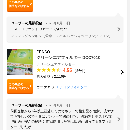
この商品の
価格を比較する
ユーザーの最新投稿
2026年8月10日
コストコでゲット リピートですね〜
マンシングペンギン
（愛車：スバル レガシィツーリングワゴン）
DENSO
クリーンエアフィルター DCC7010
クリーンエアフィルター
4.55
（86件）
購入価格：2,110円
この商品の
カーケア
エアコンフィルター
価格を比較する
ユーザーの最新投稿
2026年8月10日
前回交換から1年以上経過したのでネットで格安品を検索。 安すぎ
ても怪しいので今回はデンソーで決め打ち。 外箱無しポスト投函
型配送が安さの秘訣？ 前回使用した物は四辺が囲ってあるフィル
ターでしたが、 ...