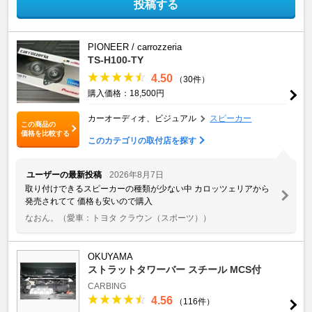
投稿する
PIONEER / carrozzeria
TS-H100-TY
4.50
（30件）
購入価格：18,500円
カーオーディオ、ビジュアル
スピーカー
この商品の
価格を比較する
このカテゴリの取付店を探す
ユーザーの最新投稿
2026年8月7日
取り付けできるスピーカーの種類が少ない中 カロッツェリアから
発売されてて 価格も安いので購入
なおん。
（愛車：トヨタ クラウン（スポーツ））
OKUYAMA
ストラットタワーバー スチール MCS付
CARBING
4.56
（116件）