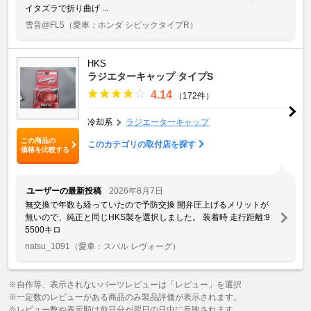
イタズラで折り曲げ ...
雪音@FL5
（愛車：ホンダ シビックタイプR）
HKS
ラジエターキャップ タイプS
4.14
（172件）
冷却系
ラジエーターキャップ
この商品の
このカテゴリの取付店を探す
価格を比較する
ユーザーの最新投稿
2026年8月7日
無交換で年数も経っていたので予防交換 開弁圧上げるメリットが
無いので、純正と同じHKS製を選択しました。 装着時 走行距離:9
5500キロ
natsu_1091
（愛車：スバル レヴォーグ）
※自作等、表示されないパーツレビューは「レビュー」を選択
※一定数のレビューがある商品のみ製品評価が表示されます。
※レビュー数や表示順は前日分が翌日の日中に反映されます。