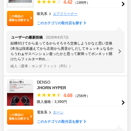
4.42
（189件）
吸気系
エアクリーナー
この商品の
価格を比較する
このカテゴリの取付店を探す
ユーザーの最新投稿
2026年8月7日
結構付けてから走ってるからそろそろ交換しようかなと思い交換
(本当は段差越えてから左前から異音がしだしてキュッキュなるか
らうわぁサスペンション逝ったかと思って家帰ってボンネット開
けたらフィルター外れ ...
綾人
（愛車：ホンダ フィット（RS））
DENSO
JHORN HYPER
4.68
（256件）
購入価格：3,390円
電装系
ホーン
この商品の
価格を比較する
このカテゴリの取付店を探す