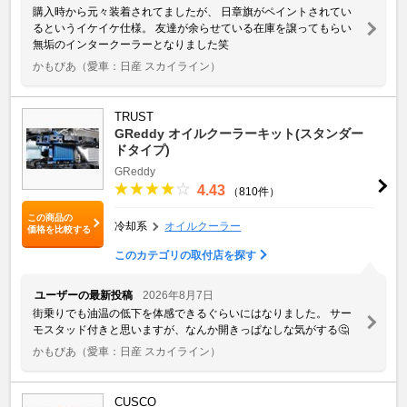
購入時から元々装着されてましたが、 日章旗がペイントされてい
るというイケイケ仕様。 友達が余らせている在庫を譲ってもらい
無垢のインタークーラーとなりました笑
かもびあ
（愛車：日産 スカイライン）
TRUST
GReddy オイルクーラーキット(スタンダー
ドタイプ)
GReddy
4.43
（810件）
この商品の
冷却系
オイルクーラー
価格を比較する
このカテゴリの取付店を探す
ユーザーの最新投稿
2026年8月7日
街乗りでも油温の低下を体感できるぐらいにはなりました。 サー
モスタッド付きと思いますが、なんか開きっぱなしな気がする🤔
かもびあ
（愛車：日産 スカイライン）
CUSCO