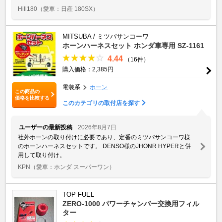
Hill180
（愛車：日産 180SX）
MITSUBA / ミツバサンコーワ
ホーンハーネスセット ホンダ車専用 SZ-1161
4.44
（16件）
購入価格：2,385円
電装系
ホーン
この商品の
価格を比較する
このカテゴリの取付店を探す
ユーザーの最新投稿
2026年8月7日
社外ホーンの取り付けに必要であり、定番のミツバサンコーワ様
のホーンハーネスセットです。 DENSO様のJHONR HYPERと併
用して取り付け。
KPN
（愛車：ホンダ スーパーワン）
TOP FUEL
ZERO-1000 パワーチャンバー交換用フィル
ター