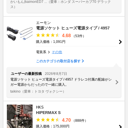
かいもん(kaimonED7 ...
（愛車：ホンダ スーパーカブ70 デラック
ス）
エーモン
電源ソケット ヒューズ電源タイプ / 4957
4.68
（53件）
購入価格：1,091円
電装系
その他
このカテゴリの取付店を探す
ユーザーの最新投稿
2026年8月7日
電源ソケット ヒューズ電源タイプ / 4957 ドラレコ付属の配線がシ
ガー電源からだったので一緒に購入。
taikino
（愛車：トヨタ ヴォクシー）
HKS
HIPERMAX S
4.70
（888件）
購入価格：175,000円