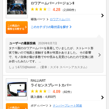
ロワアームバー バージョンⅡ
4.28
（2,000件）
補強パーツ
ロワアームバー
この商品の
このカテゴリの取付店を探す
価格を比較する
ユーザーの最新投稿
2026年8月7日
タナベ製のロワアームバーを装着していましたが、ストレート形
状で無いので地面と接触する事が何度かありました。 その影響
で、モノ自体が傷が多数でやや歪みも見受けられたので交換に踏
み切ったみたいです。 ...
しょう&723@kaleid ...
（愛車：スズキ スペーシアカスタム）
RALLIART
ライセンスプレートカバー
4.09
（82件）
購入価格：4,850円
ボディパーツ
ナンバープレート関連
この商品の