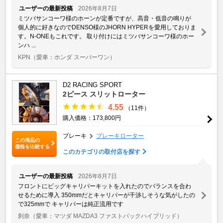
ユーザーの最新投稿
2026年8月7日
ミツバサンコーワ様のホーンが定番ですが、高音・低音の鳴りが
個人的に好きなのでDENSO様のJHORN HYPERを愛用しておりま
す。N-ONEもこれです。 取り付けにはミツバサンコーワ様のホー
ンハ ...
KPN
（愛車：ホンダ スーパーワン）
D2 RACING SPORT
2ピース スリットローター
4.55
（11件）
購入価格：173,800円
ブレーキ
ブレーキローター
この商品の
価格を比較する
このカテゴリの取付店を探す
ユーザーの最新投稿
2026年8月7日
フロントにビッグキャリパーキットを入れたのでバランスを合わ
せるために導入 350mmだとキャリパーが干渉しそうな気がしたの
で325mmで キャリパーは純正流用です
刹奈
（愛車：マツダ MAZDA3 ファストバックハイブリッド）