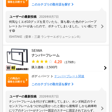
価格を比較する
このカテゴリの取付店を探す
ユーザーの最新投稿
2026年8月7日
何気なくエボ10グッズを見ていたら、落ち着いた色のナンバープ
レートカバーがあったので、ポチってしまいました。 いい感じで
す😄
ISHITAKE
（愛車：三菱 ランサーエボリューションX）
SEIWA
ナンバーフレーム
4.20
（179件）
購入価格：2,500円
ボディパーツ
ナンバープレート関連
この商品の
価格を比較する
このカテゴリの取付店を探す
ユーザーの最新投稿
2026年8月7日
ナンバーフレームを付けずに納車してしまい、ホンダ純正のライ
センスフレームをつければ良かったと後から後悔🤣 しかも納車時
にリアのナンバーがナンバー固定のステーに固定されておらず、