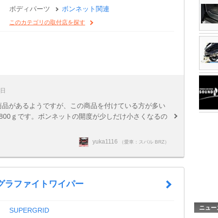
ボディパーツ
ボンネット関連
このカテゴリの取付店を探す
2日
々な商品があるようですが、この商品を付けている方が多い
800ｇです。ボンネットの開度が少しだけ小さくなるの
yuka1116
（愛車：スバル BRZ）
+ グラファイトワイパー
ニュー
SUPERGRID