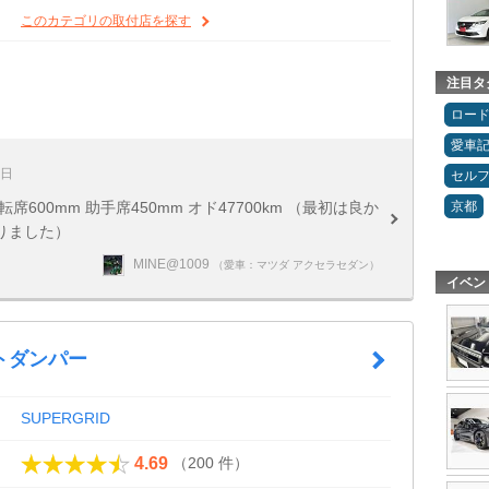
このカテゴリの取付店を探す
注目タ
ロー
愛車
0日
セルフ
京都
600mm 助手席450mm オド47700km （最初は良か
りました）
MINE@1009
（愛車：マツダ アクセラセダン）
イベン
トダンパー
SUPERGRID
（200 件）
4.69