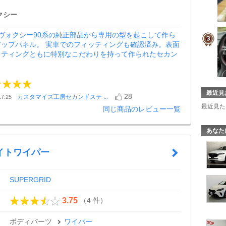
クシー
/ヴォクシー90系の純正部品から専用の型を起こして作ら
アップパネル。 実車でのフィッティングも確認済み。表面
ッティングともに特別なこだわりを持って作られたセカン
最近見
28
カスタマイズ工房セカンドステ ...
7:25
最近見た
同じ商品のレビュー一覧
あなた
イトワイパー
SUPERGRID
（4 件）
3.75
ボディパーツ
ワイパー