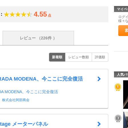
マイペ
4.55
：
点
ログ
様々
レビュー
（226件 ）
新着順
レビュー数順
評価順
人気パ
TRADA MODENA、今ここに完全復活
ADA MODENA、今ここに完全復活
株式会社阿部商会
 Stage メーターパネル