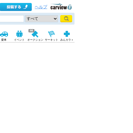
ヘルプ
愛車
イベント
オークション
サーキット
みんカラ＋