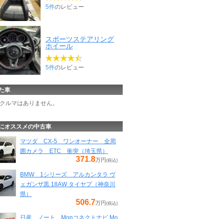
5件
のレビュー
スポーツステアリング
ホイール
5件
のレビュー
た車
クルマはありません。
にオススメの中古車
マツダ CX-5 ワンオーナー 全周
囲カメラ ETC 衝突（埼玉県）
371.8
万円
(税込)
BMW 1シリーズ アルカンタラ ヴ
ェガンザ黒 18AW タイヤプ（神奈川
県）
506.7
万円
(税込)
日産 ノート Mopコネクトナビ Mo