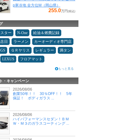
p寒冷地 全方位M（岡山県）
255.0
万円
(税込)
グ
ドスター
N-One
給油＆燃費記録
記念日
ラーメン
カーオーディオ専門店
GS
ＧＲヤリス
レギュラー
満タン
LEXUS
フロアマット
もっと見る
ト・キャンペーン
2026/08/06
創業50年！！ 30％OFF！！ 5年
保証！ ボディガラス ...
2026/08/06
ハイパフォーマンスセダン！ＢＭ
Ｗ・Ｍ３のガラスコーティング ...