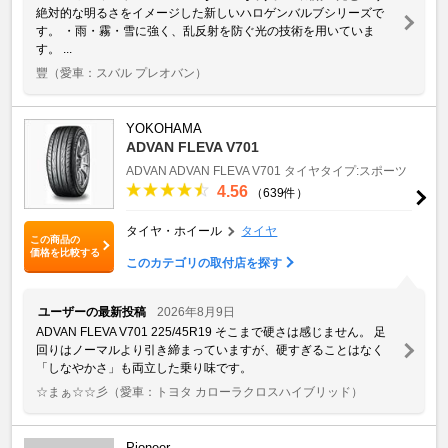
絶対的な明るさをイメージした新しいハロゲンバルブシリーズで
す。 ・雨・霧・雪に強く、乱反射を防ぐ光の技術を用いていま
す。 ...
豐
（愛車：スバル プレオバン）
YOKOHAMA
ADVAN FLEVA V701
ADVAN
ADVAN FLEVA V701
タイヤタイプ:スポーツ
4.56
（639件）
タイヤ・ホイール
タイヤ
この商品の
価格を比較する
このカテゴリの取付店を探す
ユーザーの最新投稿
2026年8月9日
ADVAN FLEVA V701 225/45R19 そこまで硬さは感じません。 足
回りはノーマルより引き締まっていますが、硬すぎることはなく
「しなやかさ」も両立した乗り味です。
☆まぁ☆☆彡
（愛車：トヨタ カローラクロスハイブリッド）
Pioneer