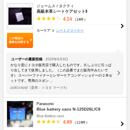
ジェームス / タクティ
高級本革シートケアセットⅡ
4.14
（14件）
カーケア
シートクリーナー
この商品の
価格を比較する
ユーザーの最新投稿
2026年8月9日
かなり昔にトヨタ販売店で購入したものです。久しぶりに引っぱ
り出してきて使用しました。（この品番でまだ販売中みたいで
す） スーパーファイナーとレザーケアコンディショナーの２本セ
ットです。専用のスポン ...
jzx81cepqf
（愛車：トヨタ マークX）
Panasonic
Blue battery caos N-125D26L/C8
Blue Battery caos
4.89
（119件）