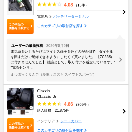
4.08
（13件）
電装系
バッテリーターミナル
この商品の
このカテゴリの取付店を探す
価格を比較する
ユーザーの最新投稿
2026年8月9日
電気系をいじるたびにマイナス端子を外すのが面倒で、ダイヤル
を回すだけで絶縁できるようにしたくて買いました。 【ZC33Sに
は付きませんでした】 結論として、取り付けを断念しています。*
*電流センサ ...
まつぼっくりんご
（愛車：スズキ スイフトスポーツ）
Clazzio
Clazzio Jr
4.66
（802件）
購入価格：21,875円
インテリア
シートカバー
この商品の
価格を比較する
このカテゴリの取付店を探す