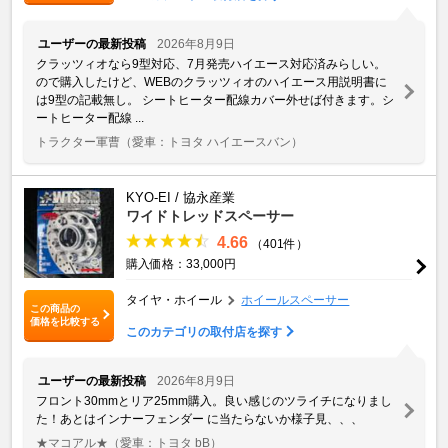
ユーザーの最新投稿
2026年8月9日
クラッツィオなら9型対応、7月発売ハイエース対応済みらしい。
ので購入したけど、WEBのクラッツィオのハイエース用説明書に
は9型の記載無し。 シートヒーター配線カバー外せば付きます。シ
ートヒーター配線 ...
トラクター軍曹
（愛車：トヨタ ハイエースバン）
KYO-EI / 協永産業
ワイドトレッドスペーサー
4.66
（401件）
購入価格：33,000円
タイヤ・ホイール
ホイールスペーサー
この商品の
価格を比較する
このカテゴリの取付店を探す
ユーザーの最新投稿
2026年8月9日
フロント30mmとリア25mm購入。良い感じのツライチになりまし
た！あとはインナーフェンダー に当たらないか様子見、、、
★マコアル★
（愛車：トヨタ bB）