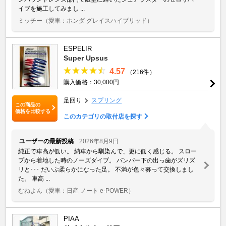
イブを施工してみまし ...
ミッチー
（愛車：ホンダ グレイスハイブリッド）
ESPELIR
Super Upsus
4.57
（216件）
購入価格：30,000円
足回り
スプリング
この商品の
価格を比較する
このカテゴリの取付店を探す
ユーザーの最新投稿
2026年8月9日
純正で車高が低い。 納車から馴染んで、更に低く感じる。 スロー
プから着地した時のノーズダイブ。 バンパー下の出っ歯がズリズ
リと･･･ だいぶ柔らかになった足。 不満が色々募って交換しまし
た。 車高 ...
むねよん
（愛車：日産 ノート e-POWER）
PIAA