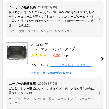
ユーザーの最新投稿
2013年6月19日
購入時から付いていていたもの。 塩ビ製で汚れものや濡れたもの
からカーゴルームを守ってくれます。 これとカーゴルームマット
の両方が付いていたのはラッキーでした！！前オーナーさんに感
謝！！ この上に ...
- Y's -
（愛車：スバル レガシィツーリングワゴン）
スバル(純正)
トレーマット（ラバータイプ）
4.26
（81件）
インテリア
ラゲッジマット/トランクマット
このカテゴリの取付店を探す
ユーザーの最新投稿
2026年8月9日
ゴム製でトレー形状になっているタイプ。 色々と物を積む場合は
重宝しそうですね。
ケンゴ＠白色いんぷ&そにか
（愛車：スバル インプレッサスポー
ツワゴン）