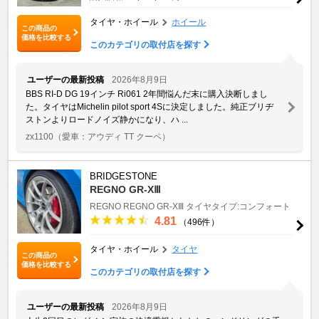
タイヤ・ホイール
ホイール
この商品の
価格を比較する
このカテゴリの取付店を探す
ユーザーの最新投稿
2026年8月9日
BBS RI-D DG 19インチ Ri061 2年間悩んだ末に購入決断しまし
た。タイヤはMichelin pilot sport 4Sに決定しました。純正ブリヂ
ストンよりロードノイズ静かになり、ハ ...
zx1100
（愛車：アウディ TT クーペ）
BRIDGESTONE
REGNO GR-XⅢ
REGNO
REGNO GR-XⅢ
タイヤタイプ:コンフォート
4.81
（496件）
タイヤ・ホイール
タイヤ
この商品の
価格を比較する
このカテゴリの取付店を探す
ユーザーの最新投稿
2026年8月9日