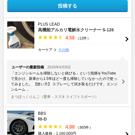
投稿する
PLUS LEAD
高機能アルカリ電解水クリーナー S-126
4.58
（12件）
カーケア
その他
ユーザーの最新投稿
2026年8月9日
「エンジンルームを掃除しないと錆びる」という指摘をYouTube
で見かけ、新車から1.5年ほど一度も掃除していなかったので使っ
てみました。 【使い方】 スプレーして拭き取るだけです。エンジ
ンルーム ...
まつぼっくりんご
（愛車：スズキ スイフトスポーツ）
BBS
RI-D
4.88
（365件）
購入価格：1,160,000円