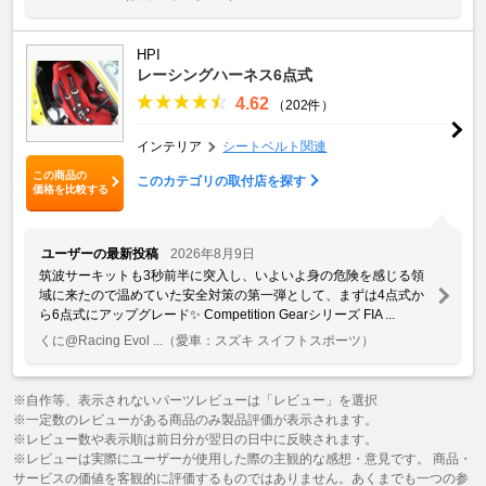
HPI
レーシングハーネス6点式
4.62
（202件）
インテリア
シートベルト関連
この商品の
このカテゴリの取付店を探す
価格を比較する
ユーザーの最新投稿
2026年8月9日
筑波サーキットも3秒前半に突入し、いよいよ身の危険を感じる領
域に来たので温めていた安全対策の第一弾として、まずは4点式か
ら6点式にアップグレード✨ Competition Gearシリーズ FIA ...
くに@Racing Evol ...
（愛車：スズキ スイフトスポーツ）
※自作等、表示されないパーツレビューは「レビュー」を選択
※一定数のレビューがある商品のみ製品評価が表示されます。
※レビュー数や表示順は前日分が翌日の日中に反映されます。
※レビューは実際にユーザーが使用した際の主観的な感想・意見です。 商品・
サービスの価値を客観的に評価するものではありません。あくまでも一つの参