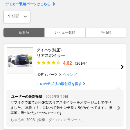
デモカー装着パーツはこちら
新着順
レビュー数順
評価順
ダイハツ(純正)
リアスポイラー
4.62
（261件）
ボディパーツ
ウイング
このカテゴリの取付店を探す
ユーザーの最新投稿
2026年8月9日
ヤフオクで出てたFRP製のリアスポイラーをオマージュして作り
ました。 本物（？）に比べて数センチ長くRがかかってます。 旧
車風に近づいたパーツの一つです
ちゃろ＠L700S
（愛車：ダイハツ ミラジーノ）