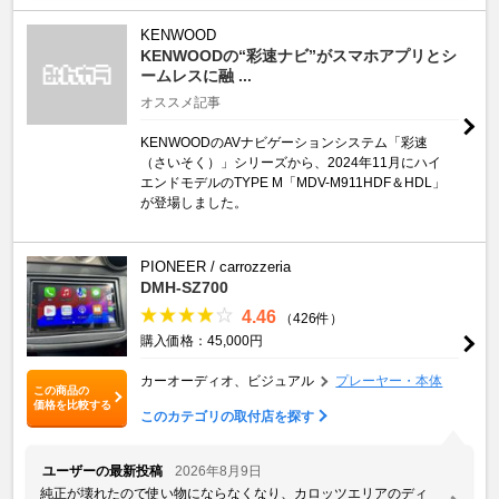
KENWOOD
KENWOODの“彩速ナビ”がスマホアプリとシ
ームレスに融 ...
オススメ記事
KENWOODのAVナビゲーションシステム「彩速
（さいそく）」シリーズから、2024年11月にハイ
エンドモデルのTYPE M「MDV-M911HDF＆HDL」
が登場しました。
PIONEER / carrozzeria
DMH-SZ700
4.46
（426件）
購入価格：45,000円
カーオーディオ、ビジュアル
プレーヤー・本体
この商品の
価格を比較する
このカテゴリの取付店を探す
ユーザーの最新投稿
2026年8月9日
純正が壊れたので使い物にならなくなり、カロッツエリアのディ