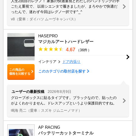
人生2回目のレグノ！ 家族の快適重視とわたしのハンドリングの手
ごたえ重視で、 以前シエンタで履きましたが、まろやかで快適だ
ったんで、迷わず今回はレグノ一択です^_^
v8
（愛車：ダイハツ ムーヴキャンバス）
HASEPRO
マジカルアートハードレザー
4.67
（36件）
インテリア
ドア内張り
この商品の
このカテゴリの取付店を探す
価格を比較する
ユーザーの最新投稿
2026年8月9日
グローブボックスに貼るタイプです。ブラックなので、貼ったの
がよくわかりません。ドレスアップというより保護目的ですね。
鳴海 亮二
（愛車：スズキ ジムニーノマド）
AP RACING
バッテリーカットターミナル