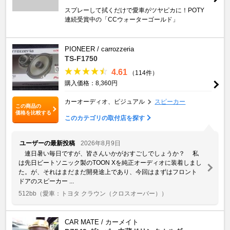
スプレーして拭くだけで愛車がツヤピカに！POTY
連続受賞中の「CCウォーターゴールド」
PIONEER / carrozzeria
TS-F1750
4.61
（114件）
購入価格：8,360円
カーオーディオ、ビジュアル
スピーカー
この商品の
価格を比較する
このカテゴリの取付店を探す
ユーザーの最新投稿
2026年8月9日
連日暑い毎日ですが、皆さんいかがおすごしでしょうか？ 私
は先日ビートソニック製のTOON Xを純正オーディオに装着しまし
た。が、それはまだまだ開発途上であり、今回はまずはフロント
ドアのスピーカー ...
512bb
（愛車：トヨタ クラウン（クロスオーバー））
CAR MATE / カーメイト