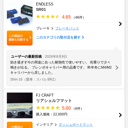
ENDLESS
SR01
4.65
（46件）
ブレーキ
ブレーキパッド
この商品の
このカテゴリの取付店を探す
価格を比較する
ユーザーの最新投稿
2026年8月9日
効き過ぎず今の用途に合った耐熱性で使いやすい。 街乗りで少々
鳴きが出る。 ブレンボキャリパー用の品番です。 昨年冬にM4/M2
キャリパーから戻しました。
Shin-16
（愛車：スバル BRZ）
FJ CRAFT
リアシェルフマット
5.00
（6件）
購入価格：22,000円
インテリア
ダッシュボードマット
この商品の