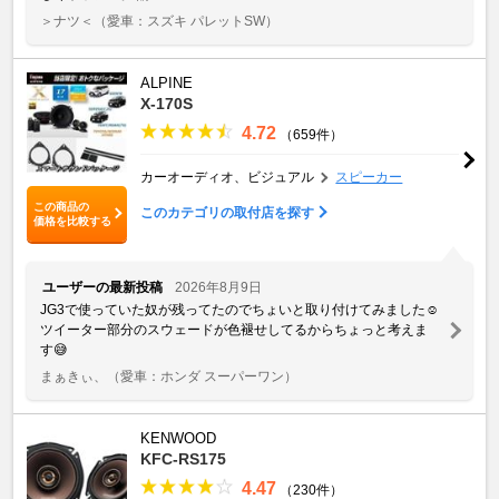
＞ナツ＜
（愛車：スズキ パレットSW）
ALPINE
X-170S
4.72
（659件）
カーオーディオ、ビジュアル
スピーカー
この商品の
このカテゴリの取付店を探す
価格を比較する
ユーザーの最新投稿
2026年8月9日
JG3で使っていた奴が残ってたのでちょいと取り付けてみました☺️
ツイーター部分のスウェードが色褪せしてるからちょっと考えま
す😅
まぁきぃ、
（愛車：ホンダ スーパーワン）
KENWOOD
KFC-RS175
4.47
（230件）