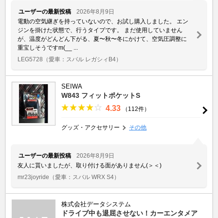
ユーザーの最新投稿
2026年8月9日
電動の空気継ぎを持っていないので、お試し購入しました。 エン
ジンを掛けた状態で、行うタイプです。 まだ使用していません
が、温度がどんどん下がる、夏〜秋〜冬にかけて、空気圧調整に
重宝しそうですm(__ ...
LEG5728
（愛車：スバル レガシィB4）
SEIWA
W843 フィットポケットS
4.33
（112件）
グッズ・アクセサリー
その他
ユーザーの最新投稿
2026年8月9日
友人に貰いましたが、取り付ける面がありません(＞＜)
mr23joyride
（愛車：スバル WRX S4）
株式会社データシステム
ドライブ中も退屈させない！カーエンタメア