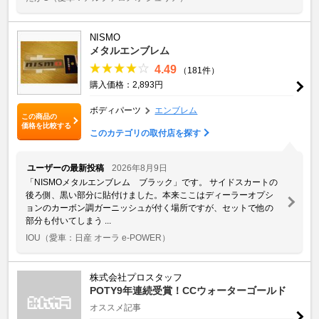
NISMO
メタルエンブレム
4.49
（181件）
購入価格：2,893円
ボディパーツ
エンブレム
この商品の
価格を比較する
このカテゴリの取付店を探す
ユーザーの最新投稿
2026年8月9日
「NISMOメタルエンブレム ブラック」です。 サイドスカートの
後ろ側、黒い部分に貼付けました。本来ここはディーラーオプシ
ョンのカーボン調ガーニッシュが付く場所ですが、セットで他の
部分も付いてしまう ...
IOU
（愛車：日産 オーラ e-POWER）
株式会社プロスタッフ
POTY9年連続受賞！CCウォーターゴールド
オススメ記事