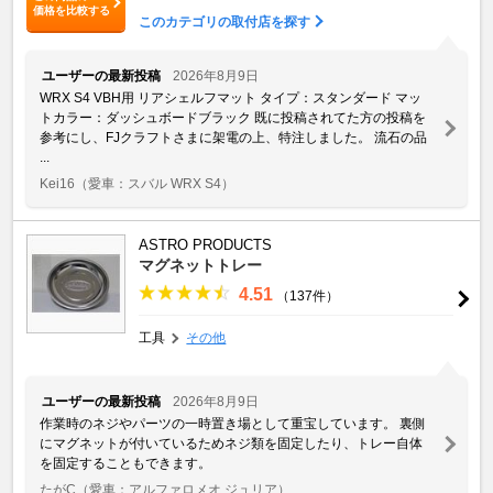
価格を比較する
このカテゴリの取付店を探す
ユーザーの最新投稿
2026年8月9日
WRX S4 VBH用 リアシェルフマット タイプ：スタンダード マッ
トカラー：ダッシュボードブラック 既に投稿されてた方の投稿を
参考にし、FJクラフトさまに架電の上、特注しました。 流石の品
...
Kei16
（愛車：スバル WRX S4）
ASTRO PRODUCTS
マグネットトレー
4.51
（137件）
工具
その他
ユーザーの最新投稿
2026年8月9日
作業時のネジやパーツの一時置き場として重宝しています。 裏側
にマグネットが付いているためネジ類を固定したり、トレー自体
を固定することもできます。
たがC
（愛車：アルファロメオ ジュリア）