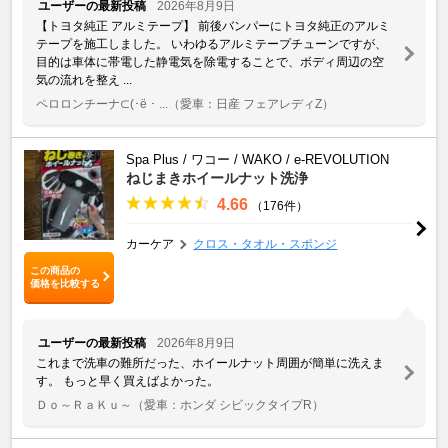
ユーザーの最新投稿
2026年8月9日
【トヨタ純正 アルミテープ】 前後バンパーにトヨタ純正のアルミ
テープを施工しました。 いわゆるアルミテープチューンですが、
目的は車体に帯電した静電気を除電することで、ボディ周辺の空
気の流れを整え ...
ペロロンチーナ⊂(･ё ･ ...
（愛車：日産 フェアレディZ）
Spa Plus / ワコー / WAKO / e-REVOLUTION
ねじまきホイールナット洗浄
4.66
（176件）
カーケア
クロス・タオル・スポンジ
この商品の
価格を比較する
ユーザーの最新投稿
2026年8月9日
これまで洗車の難所だった、ホイールナット周囲が簡単に洗えま
す。 もっと早く買えばよかった。
Ｄｏ～ＲａＫｕ～
（愛車：ホンダ シビックタイプR）