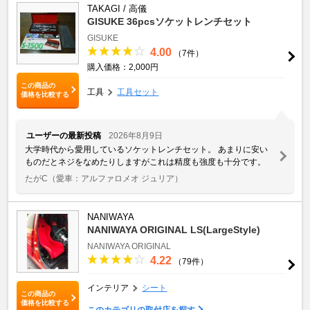
TAKAGI / 高儀
GISUKE 36pcsソケットレンチセット
GISUKE
4.00
（7件）
購入価格：2,000円
この商品の
工具
工具セット
価格を比較する
ユーザーの最新投稿
2026年8月9日
大学時代から愛用しているソケットレンチセット。 あまりに安い
ものだとネジをなめたりしますがこれは精度も強度も十分です。
たがC
（愛車：アルファロメオ ジュリア）
NANIWAYA
NANIWAYA ORIGINAL LS(LargeStyle)
NANIWAYA ORIGINAL
4.22
（79件）
インテリア
シート
この商品の
価格を比較する
このカテゴリの取付店を探す