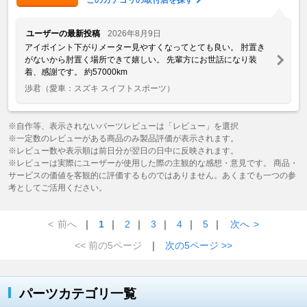
ユーザーの最新投稿
2026年8月9日
アイポイント下がりメーター見やすくなってとても良い。 肘置き
がないから肘置く場所できて嬉しい。 先輩方にお世話になり装
着、感謝です。 約57000km
渉君
（愛車：スズキ スイフトスポーツ）
※自作等、表示されないパーツレビューは「レビュー」を選択
※一定数のレビューがある商品のみ製品評価が表示されます。
※レビュー数や表示順は前日分が翌日の日中に反映されます。
※レビューは実際にユーザーが使用した際の主観的な感想・意見です。 商品・
サービスの価値を客観的に評価するものではありません。あくまでも一つの参
考としてご活用ください。
<
前へ
｜
1
｜
2
｜
3
｜
4
｜
5
｜
次へ
>
<< 前の5ページ
｜
次の5ページ >>
パーツカテゴリ一覧