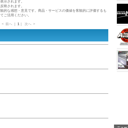
が表示されます。
に反映されます。
主観的な感想・意見です。商品・サービスの価値を客観的に評価するも
してご活用ください。
<
前へ
｜
1
｜
次へ
>
ニュー