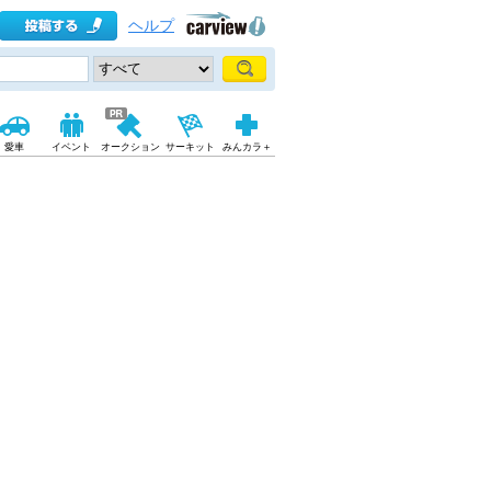
ヘルプ
愛車
イベント
オークション
サーキット
みんカラ＋