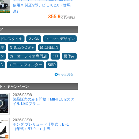
使用車 純正9型ナビ ETC2.0（群馬
県）
355.9
万円
(税込)
グ
ッドレスタイヤ
スバル
ソニックデザイン
Ｄ屋
X-ICESNOW＋
MICHELIN
メン
カーオーディオ専門店
STI
夏休み
DA
エアコンフィルター
S660
もっと見る
ト・キャンペーン
2026/08/08
製品販売のみも開始！MINI LCI2スタ
イル LEDブラ ...
2026/08/08
ホンダ プレリュード【型式：BF1
（年式：R7.9～）】専 ...