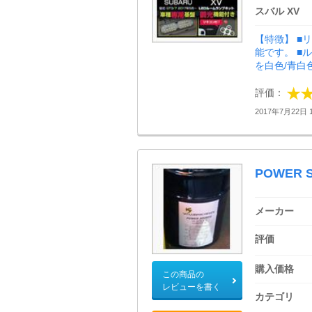
スバル XV
【特徴】 ■
能です。 ■
を白色/青白
評価：
2017年7月22日 1
POWER 
メーカー
評価
購入価格
この商品の
レビューを書く
カテゴリ