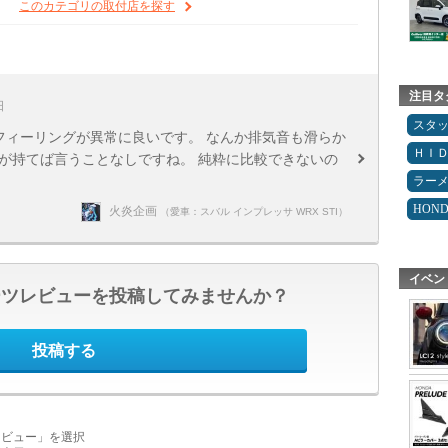
このカテゴリの取付店を探す
注目タ
日
スタ
が、フィーリングが異常に良いです。 なんか排気音も滑らか
ＨＩ
が持てば言うことなしですね。 純粋に比較できないの
ラー
HON
火炎企画
（愛車：スバル インプレッサ WRX STI）
イベン
ーツレビューを投稿してみませんか？
投稿する
レビュー」を選択