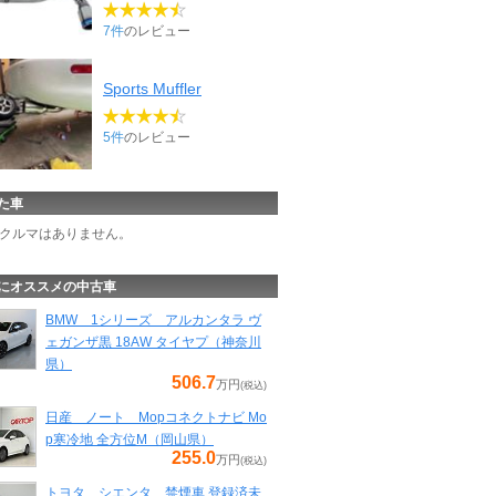
7件
のレビュー
Sports Muffler
5件
のレビュー
た車
クルマはありません。
にオススメの中古車
BMW 1シリーズ アルカンタラ ヴ
ェガンザ黒 18AW タイヤプ（神奈川
県）
506.7
万円
(税込)
日産 ノート Mopコネクトナビ Mo
p寒冷地 全方位M（岡山県）
255.0
万円
(税込)
トヨタ シエンタ 禁煙車 登録済未