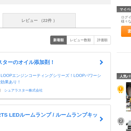
マイペ
ログ
レビュー
（22件 ）
様々
新着順
レビュー数順
評価順
スターのオイル添加剤！
LOOPエンジンコーティングシリーズ！LOOPパワーシ
人気パ
乗効果あり！
日
シュアラスター株式会社
ARTS LEDルームランプ / ルームランプキッ