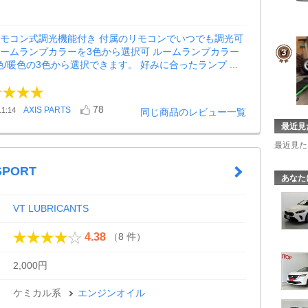
リモコン式調光機能付き 付属のリモコンでいつでも調光可
ルームランプカラーを3色から選択可 ルームランプカラー
色/暖色の3色から選択できます。 好みに合ったランプ ...
78
AXIS PARTS
1:14
同じ商品のレビュー一覧
最近見
最近見た
SPORT
あなた
VT LUBRICANTS
（8 件）
4.38
2,000円
ケミカル系
エンジンオイル