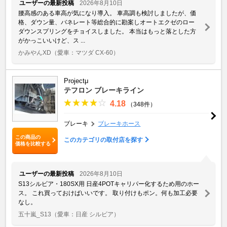
ユーザーの最新投稿
2026年8月10日
腰高感のある車高が気になり導入。 車高調も検討しましたが、価
格、ダウン量、バネレート等総合的に勘案しオートエクゼのロー
ダウンスプリングをチョイスしました。 本当はもっと落とした方
がかっこいいけど、ス ...
かみやんXD
（愛車：マツダ CX-60）
Projectμ
テフロン ブレーキライン
4.18
（348件）
ブレーキ
ブレーキホース
この商品の
このカテゴリの取付店を探す
価格を比較する
ユーザーの最新投稿
2026年8月10日
S13シルビア・180SX用 日産4POTキャリパー化するため用のホー
ス。 これ買っておけばいいです。 取り付けもポン。何も加工必要
なし。
五十嵐_S13
（愛車：日産 シルビア）