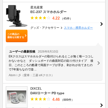
星光産業
EC-237 スマホホルダー
4.22
（45件）
グッズ・アクセサリー
スマホ・携帯ホルダー
この商品の
価格を比較する
ユーザーの最新投稿
2026年8月10日
EKクロスはスマホホルダーの取付けられるとこが無く唯一ココし
かないかなと ダッシュボードの曲面対応の貼り付けタイプ 後
日、このところの酷暑で両面テープが浮き、剥がれが出てきたの
で7年落ちなので躊 ...
Atom☆彡
（愛車：三菱 eKクロス）
DIXCEL
DAVローター PD type
4.46
（889件）