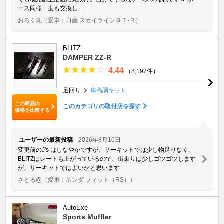
ース同様一度も交換し ...
おろく丸
（愛車：日産 スカイラインＧＴ‐Ｒ）
BLITZ
DAMPER ZZ-R
4.44
（8,192件）
足回り
車高調キット
この商品の
このカテゴリの取付店を探す
価格を比較する
ユーザーの最新投稿
2026年8月10日
変更前のJ's はしなやかですが、サーキットでは少し物足りなく、
BLITZはレートも上がっているので、街乗りは少しゴツゴツします
が、サーキットではよいかと思います
さとる@
（愛車：ホンダ フィット（RS））
AutoExe
Sports Muffler