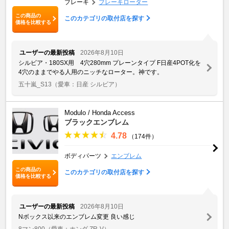
ブレーキ
ブレーキローター
この商品の
このカテゴリの取付店を探す
価格を比較する
ユーザーの最新投稿
2026年8月10日
シルビア・180SX用 4穴280mm プレーンタイプ F日産4POT化を
4穴のままでやる人用のニッチなローター。神です。
五十嵐_S13
（愛車：日産 シルビア）
Modulo / Honda Access
ブラックエンブレム
4.78
（174件）
ボディパーツ
エンブレム
この商品の
このカテゴリの取付店を探す
価格を比較する
ユーザーの最新投稿
2026年8月10日
Nボックス以来のエンブレム変更 良い感じ
8マン800
（愛車：ホンダ ZR-V）