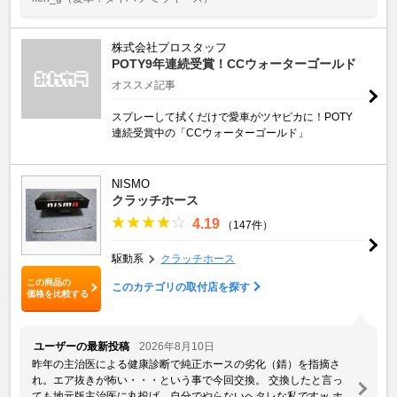
株式会社プロスタッフ
POTY9年連続受賞！CCウォーターゴールド
オススメ記事
スプレーして拭くだけで愛車がツヤピカに！POTY
連続受賞中の「CCウォーターゴールド」
NISMO
クラッチホース
4.19
（147件）
駆動系
クラッチホース
この商品の
このカテゴリの取付店を探す
価格を比較する
ユーザーの最新投稿
2026年8月10日
昨年の主治医による健康診断で純正ホースの劣化（錆）を指摘さ
れ。エア抜きが怖い・・・という事で今回交換。 交換したと言っ
ても地元版主治医に丸投げ。自分でやらないヘタレな私ですｗ ホ