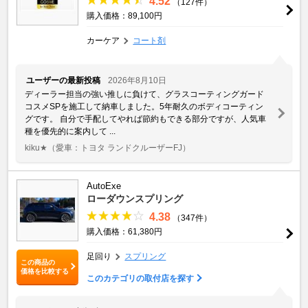
4.52
（127件）
購入価格：89,100円
カーケア
コート剤
ユーザーの最新投稿
2026年8月10日
ディーラー担当の強い推しに負けて、グラスコーティングガード
コスメSPを施工して納車しました。5年耐久のボディコーティン
グです。 自分で手配してやれば節約もできる部分ですが、人気車
種を優先的に案内して ...
kiku★
（愛車：トヨタ ランドクルーザーFJ）
AutoExe
ローダウンスプリング
4.38
（347件）
購入価格：61,380円
足回り
スプリング
この商品の
価格を比較する
このカテゴリの取付店を探す