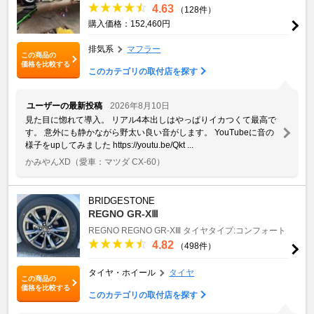
4.63
（128件）
購入価格：152,460円
排気系
マフラー
この商品の
価格を比較する
このカテゴリの取付店を探す
ユーザーの最新投稿
2026年8月10日
見た目に惚れて導入。 リアル4本出しはやっぱりイカつくて最高で
す。 意外にも静かながら野太い良い音がします。 YouTubeに音の
様子をupしてみました https://youtu.be/Qkt ...
かみやんXD
（愛車：マツダ CX-60）
BRIDGESTONE
REGNO GR-XⅢ
REGNO
REGNO GR-XⅢ
タイヤタイプ:コンフォート
4.82
（498件）
タイヤ・ホイール
タイヤ
この商品の
価格を比較する
このカテゴリの取付店を探す