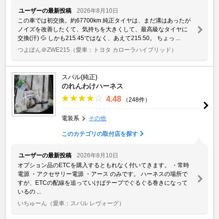
ユーザーの最新投稿
2026年8月10日
この車では初交換。約67700km 純正タイヤは、まだ溝はあったが
ノイズを改善したくて、気持ちを大きくして、最高級なタイヤに
交換(汗) 💦 しかも215.45ではなく、あえて215.50。 ちょっ ...
つよぽん＠ZWE215
（愛車：トヨタ カローラハイブリッド）
スバル(純正)
のれんわけハーネス
4.48
（248件）
電装系
その他
このカテゴリの取付店を探す
ユーザーの最新投稿
2026年8月10日
オプション品のETCを購入するともれなく付いてきます。 ・常時
電源 ・アクセサリー電源 ・アース のみです。 ハーネスの場所で
すが、ETCの配線を追っていけばテープでぐるぐる巻きになって
いるの ...
いちゅーん
（愛車：スバル レヴォーグ）