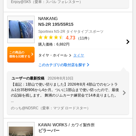
Enjoy@SK5
（愛車：スバル フォレスター）
NANKANG
NS-2R 195/55R15
Sportnex
NS-2R
タイヤタイプ:スポーツ
4.73
（11件）
購入価格：6,882円
この商品の
タイヤ・ホイール
タイヤ
価格を比較する
このカテゴリの取付店を探す
ユーザーの最新投稿
2026年8月10日
【追記：1部山で使い切りました】2026年8月 4部山でのセントラ
ル1分35秒906から4か月。ついに1部山まで使い切ったので、最後
の記録を残します。 舞洲のジムカーナ練習会で14本走りました。
...
のっち@ND5RC
（愛車：マツダ ロードスター）
KAWAI WORKS / カワイ製作所
ピラーバー