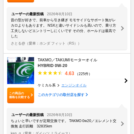
ユーザーの最新投稿
2026年8月10日
昔の型が好きで、前車から引き継ぎ モモサイドなサポート無がレ
カロよりもあります。 NSXと違いサイドシルも高いので、乗り方
工夫しないどエントリーしにくいです その分、ホールドは最高で
した
さとる@
（愛車：ホンダ フィット（RS））
TAKMO／TAKUMIモーターオイル
HYBRID 0W-20
4.63
（225件）
ケミカル系
エンジンオイル
この商品の
このカテゴリの取付店を探す
価格を比較する
ユーザーの最新投稿
2026年8月10日
ちょいと早いですが定期交換です。 TAKMO 0w20／エレメント交
換無 走行距離 32835km
ken_g
（愛車：ダイハツ ミライース）