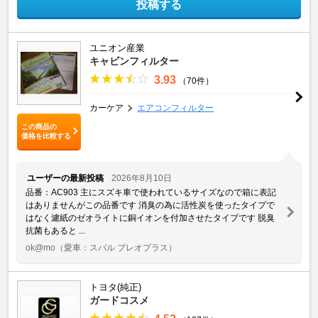
投稿する
ユニオン産業
キャビンフィルター
3.93
（70件）
カーケア
エアコンフィルター
この商品の
価格を比較する
ユーザーの最新投稿
2026年8月10日
品番：AC903 主にスズキ車で使われているサイズなので箱に表記
はありませんがこの品番です 消臭の為に活性炭を使ったタイプで
はなく濾紙のゼオライトに銅イオンを付加させたタイプです 脱臭
抗菌もあると ...
ok@mo
（愛車：スバル プレオプラス）
トヨタ(純正)
ガードコスメ