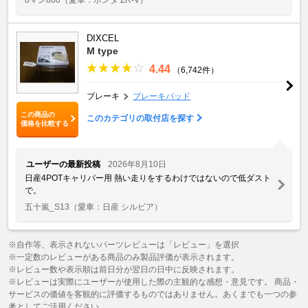
DIXCEL
M type
4.44
（6,742件）
ブレーキ
ブレーキパッド
この商品の
このカテゴリの取付店を探す
価格を比較する
ユーザーの最新投稿
2026年8月10日
日産4POTキャリパー用 熱い走りをするわけではないので低ダスト
で。
五十嵐_S13
（愛車：日産 シルビア）
※自作等、表示されないパーツレビューは「レビュー」を選択
※一定数のレビューがある商品のみ製品評価が表示されます。
※レビュー数や表示順は前日分が翌日の日中に反映されます。
※レビューは実際にユーザーが使用した際の主観的な感想・意見です。 商品・
サービスの価値を客観的に評価するものではありません。あくまでも一つの参
考としてご活用ください。