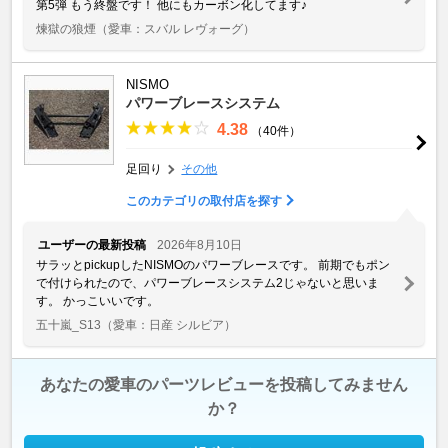
第5弾 もう終盤です！ 他にもカーボン化してます♪
煉獄の狼煙
（愛車：スバル レヴォーグ）
NISMO
パワーブレースシステム
4.38
（40件）
足回り
その他
このカテゴリの取付店を探す
ユーザーの最新投稿
2026年8月10日
サラッとpickupしたNISMOのパワーブレースです。 前期でもポン
で付けられたので、パワーブレースシステム2じゃないと思いま
す。 かっこいいです。
五十嵐_S13
（愛車：日産 シルビア）
あなたの愛車のパーツレビューを投稿してみません
か？