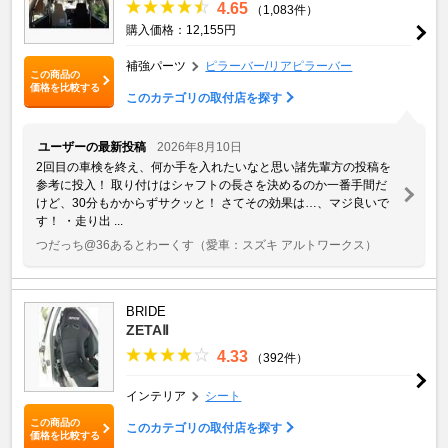
4.65
（1,083件）
購入価格：12,155円
補強パーツ
ピラーバー/リアピラーバー
この商品の
価格を比較する
このカテゴリの取付店を探す
ユーザーの最新投稿
2026年8月10日
2回目の車検を終え、何か手を入れたいなと思い諸先輩方の投稿を
参考に投入！ 取り付けはシャフトの長さを決めるのか一番手間だ
けど、30分もかからずサクッと！ さてその効果は…、マジ良いで
す！ ・走り出 ...
つだっち@36あるとわーくす
（愛車：スズキ アルトワークス）
BRIDE
ZETAⅡ
4.33
（392件）
インテリア
シート
この商品の
このカテゴリの取付店を探す
価格を比較する