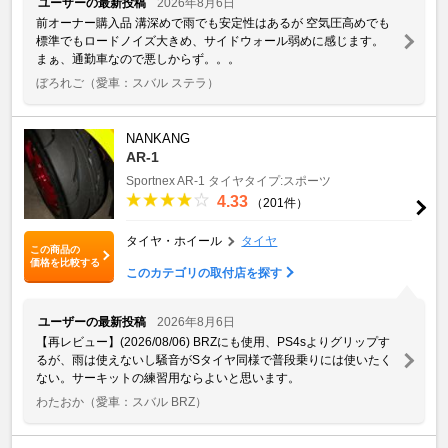
ユーザーの最新投稿
2026年8月6日
前オーナー購入品 溝深めで雨でも安定性はあるが 空気圧高めでも
標準でもロードノイズ大きめ、サイドウォール弱めに感じます。
まぁ、通勤車なので悪しからず。。。
ぼろれご
（愛車：スバル ステラ）
NANKANG
AR-1
Sportnex
AR-1
タイヤタイプ:スポーツ
4.33
（201件）
タイヤ・ホイール
タイヤ
この商品の
価格を比較する
このカテゴリの取付店を探す
ユーザーの最新投稿
2026年8月6日
【再レビュー】(2026/08/06) BRZにも使用、PS4sよりグリップす
るが、雨は使えないし騒音がSタイヤ同様で普段乗りには使いたく
ない。サーキットの練習用ならよいと思います。
わたおか
（愛車：スバル BRZ）