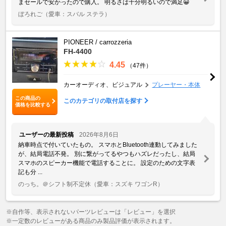
まセールで安かったので購入。 明るさは十分明るいので満足😀
ぼろれご
（愛車：スバル ステラ）
PIONEER / carrozzeria
FH-4400
4.45
（47件）
カーオーディオ、ビジュアル
プレーヤー・本体
この商品の
このカテゴリの取付店を探す
価格を比較する
ユーザーの最新投稿
2026年8月6日
納車時点で付いていたもの。 スマホとBluetooth連動してみました
が、結局電話不発。 別に繋がってるやつもハズレだったし、結局
スマホのスピーカー機能で電話することに。 設定のための文字表
記も分 ...
のっち。＠シフト制不定休
（愛車：スズキ ワゴンR）
※自作等、表示されないパーツレビューは「レビュー」を選択
※一定数のレビューがある商品のみ製品評価が表示されます。