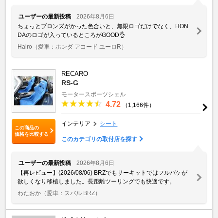
ユーザーの最新投稿
2026年8月6日
ちょっとブロンズがかった色合いと、無限ロゴだけでなく、HON
DAのロゴが入っているところがGOOD👌
Hairo
（愛車：ホンダ アコード ユーロR）
RECARO
RS-G
モータースポーツシェル
4.72
（1,166件）
インテリア
シート
この商品の
価格を比較する
このカテゴリの取付店を探す
ユーザーの最新投稿
2026年8月6日
【再レビュー】(2026/08/06) BRZでもサーキットではフルバケが
欲しくなり移植しました。長距離ツーリングでも快適です。
わたおか
（愛車：スバル BRZ）