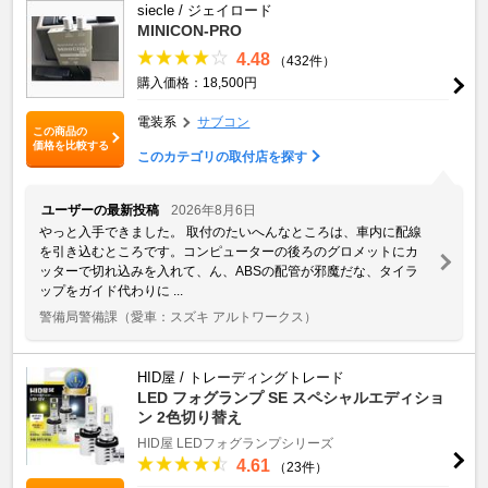
siecle / ジェイロード
MINICON-PRO
4.48
（432件）
購入価格：18,500円
電装系
サブコン
この商品の
価格を比較する
このカテゴリの取付店を探す
ユーザーの最新投稿
2026年8月6日
やっと入手できました。 取付のたいへんなところは、車内に配線
を引き込むところです。コンピューターの後ろのグロメットにカ
ッターで切れ込みを入れて、ん、ABSの配管が邪魔だな、タイラ
ップをガイド代わりに ...
警備局警備課
（愛車：スズキ アルトワークス）
HID屋 / トレーディングトレード
LED フォグランプ SE スペシャルエディショ
ン 2色切り替え
HID屋 LEDフォグランプシリーズ
4.61
（23件）