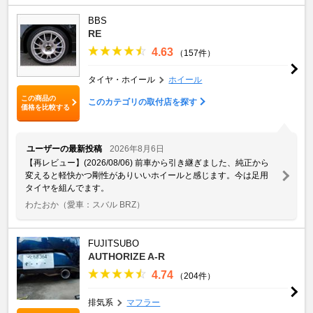
BBS
RE
4.63
（157件）
タイヤ・ホイール
ホイール
この商品の
このカテゴリの取付店を探す
価格を比較する
ユーザーの最新投稿
2026年8月6日
【再レビュー】(2026/08/06) 前車から引き継ぎました、純正から
変えると軽快かつ剛性がありいいホイールと感じます。今は足用
タイヤを組んでます。
わたおか
（愛車：スバル BRZ）
FUJITSUBO
AUTHORIZE A-R
4.74
（204件）
排気系
マフラー