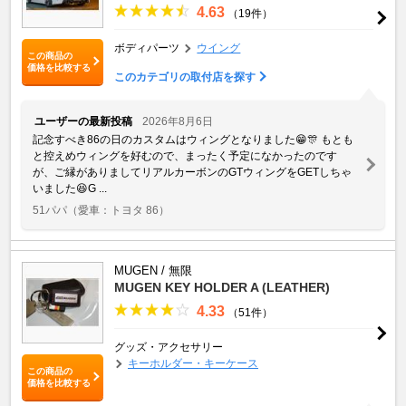
4.63
（19件）
ボディパーツ
ウイング
この商品の
価格を比較する
このカテゴリの取付店を探す
ユーザーの最新投稿
2026年8月6日
記念すべき86の日のカスタムはウィングとなりました😁🎊 もとも
と控えめウィングを好むので、まったく予定になかったのです
が、ご縁がありましてリアルカーボンのGTウィングをGETしちゃ
いました😆G ...
51パパ
（愛車：トヨタ 86）
MUGEN / 無限
MUGEN KEY HOLDER A (LEATHER)
4.33
（51件）
グッズ・アクセサリー
キーホルダー・キーケース
この商品の
価格を比較する