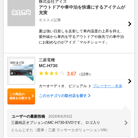
株式会社アイズ
アウトドアや車中泊を快適にするアイテムが
充実
オススメ記事
夏は強い日差しを反射して車内温度の上昇を抑え、
紫外線から車内を守るアウトドアや旅先での車中泊
にお勧めなのがアイズ「マルチシェード」
三菱電機
MC-H730
3.67
（12件）
カーオーディオ、ビジュアル
プレーヤー・本体
この商品の
このカテゴリの取付店を探す
価格を比較する
ユーザーの最新投稿
2026年8月6日
三菱純正オプションのMC-H730-EVOです。 ロゴ入り
とらんじすた
（愛車：三菱 ランサーエボリューションVIII）