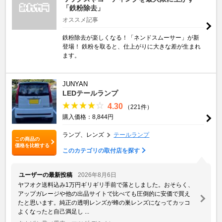
「鉄粉除去」
オススメ記事
鉄粉除去が楽しくなる！「ネンドスムーサー」が新
登場！ 鉄粉を取ると、仕上がりに大きな差が生まれ
ます。
JUNYAN
LEDテールランプ
4.30
（221件）
購入価格：8,844円
ランプ、レンズ
テールランプ
この商品の
価格を比較する
このカテゴリの取付店を探す
ユーザーの最新投稿
2026年8月6日
ヤフオク送料込み1万円ギリギリ手前で落としました。おそらく、
アップガレージや他の出品サイトで比べても圧倒的に安価で買え
たと思います。純正の透明レンズが蜂の巣レンズになってカッコ
よくなったと自己満足し ...