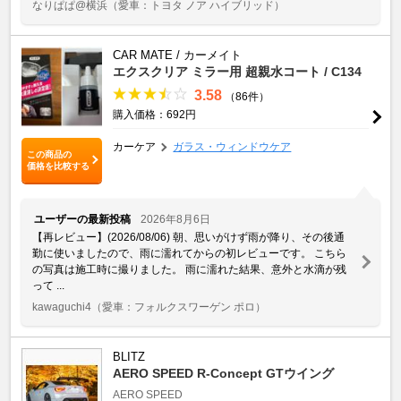
なりぱぱ@横浜
（愛車：トヨタ ノア ハイブリッド）
CAR MATE / カーメイト
エクスクリア ミラー用 超親水コート / C134
3.58
（86件）
購入価格：692円
カーケア
ガラス・ウィンドウケア
この商品の
価格を比較する
ユーザーの最新投稿
2026年8月6日
【再レビュー】(2026/08/06) 朝、思いがけず雨が降り、その後通
勤に使いましたので、雨に濡れてからの初レビューです。 こちら
の写真は施工時に撮りました。 雨に濡れた結果、意外と水滴が残
って ...
kawaguchi4
（愛車：フォルクスワーゲン ポロ）
BLITZ
AERO SPEED R-Concept GTウイング
AERO SPEED