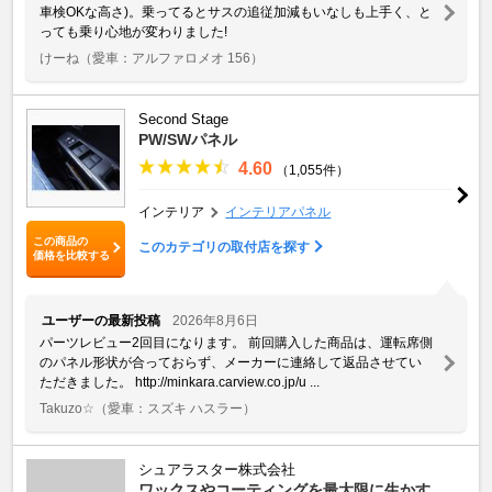
車検OKな高さ)。乗ってるとサスの追従加減もいなしも上手く、と
っても乗り心地が変わりました!
けーね
（愛車：アルファロメオ 156）
Second Stage
PW/SWパネル
4.60
（1,055件）
インテリア
インテリアパネル
この商品の
このカテゴリの取付店を探す
価格を比較する
ユーザーの最新投稿
2026年8月6日
パーツレビュー2回目になります。 前回購入した商品は、運転席側
のパネル形状が合っておらず、メーカーに連絡して返品させてい
ただきました。 http://minkara.carview.co.jp/u ...
Takuzo☆
（愛車：スズキ ハスラー）
シュアラスター株式会社
ワックスやコーティングを最大限に生かす