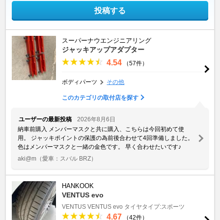
投稿する
スーパーナウエンジニアリング
ジャッキアップアダプター
4.54
（57件）
ボディパーツ
その他
このカテゴリの取付店を探す
ユーザーの最新投稿
2026年8月6日
納車前購入 メンバーマスクと共に購入、こちらは今回初めて使
用。 ジャッキポイントの保護の為前後合わせて4回準備しました。
色はメンバーマスクと一緒の金色です。 早く合わせたいです♪
aki@m
（愛車：スバル BRZ）
HANKOOK
VENTUS evo
VENTUS
VENTUS evo
タイヤタイプ:スポーツ
4.67
（42件）