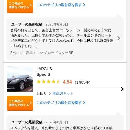
この商品の
このカテゴリの取付店を探す
価格を比較する
ユーザーの最新投稿
2026年8月6日
音質の好みとして、某富士宮のパーツメーカー製のものと非常に
悩みました。比較してわずかに軽いのと、テールエンドのヒート
グラデ加工がどうしても受け入れられず、今回はFUJITSUBO謹製
に決めました。 ...
5Mame
（愛車：マツダ ロードスターRF）
LARGUS
Spec S
4.54
（1,905件）
足回り
車高調キット
この商品の
このカテゴリの取付店を探す
価格を比較する
ユーザーの最新投稿
2026年8月6日
スペックSIを購入。来た時のままつけて車高はかなり低めに(当然