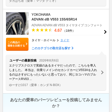
タカぱち君
（愛車：マツダ デミオ）
YOKOHAMA
ADVAN dB V553 155/65R14
ADVAN
ADVAN dB V553
タイヤタイプ:コンフォート
4.67
（18件）
タイヤ・ホイール
タイヤ
この商品の
価格を比較する
このカテゴリの取付店を探す
ユーザーの最新投稿
2026年8月6日
エクリプスクロスで実績のあるタイヤだったので、こちらを導入
しました。 本当は、街乗りメインのセカンドカーにV553Aを入れ
るのはさすがにもったいないと思っており、同じヨコハマのブル
ーアースRV03 ...
ゆーすけ1017
（愛車：ホンダ N-BOX）
あなたの愛車のパーツレビューを投稿してみません
か？