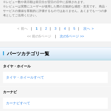
※レビュー数や表示順は前日分が翌日の日中に反映されます。
※レビューは実際にユーザーが使用した際の主観的な感想・意見です。 商品・
サービスの価値を客観的に評価するものではありません。あくまでも一つの参
考としてご活用ください。
<
前へ
｜
1
｜
2
｜
3
｜
4
｜
5
｜
次へ
>
<< 前の5ページ
｜
次の5ページ >>
パーツカテゴリ一覧
タイヤ・ホイール
タイヤ・ホイールすべて
カーナビ
カーナビすべて