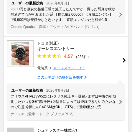
ユーザーの最新投稿
2026年8月8日
9,900円と激安の整備工場で施工したんですが…撮った写真が牧歌
的過ぎて心が和みました😽 【排気量2,000cc】【直噴エンジン】
で9,900円は安価かなと思います。 直噴エンジンだと料金1.5 ...
Centris-Quadra
（愛車：アウディ A4 アバント (ワゴン)）
トヨタ(純正)
キーレスエントリー
4.57
（238件）
電装系
キーレスエントリー
このカテゴリの取付店を探す
ユーザーの最新投稿
2026年8月8日
プリウスPHV(ZVW52)にレクサス純正キー登録♪ まずは中古の初期
化したやつをGET(数千円) ※型番によっては登録できないみたいな
ので注意 今回この14CAMはOK。 GTSにて登録(数分で完 ...
ナイスキ
（愛車：トヨタ プリウスPHV）
シュアラスター株式会社