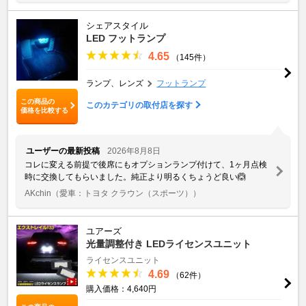
シェアスタイル
LED フットランプ
4.65
（145件）
ランプ、レンズ
フットランプ
この商品の
このカテゴリの取付店を探す
価格を比較する
ユーザーの最新投稿
2026年8月8日
コレに変える前提で後席にもオプションランプ付けて、1ヶ月点検
時に交換してもらいました。純正より明るくちょうど良い🙆
AKchin
（愛車：トヨタ クラウン（スポーツ））
ユアーズ
光量調整付き LEDライセンスユニット
ライセンスユニット
4.69
（62件）
購入価格：4,640円