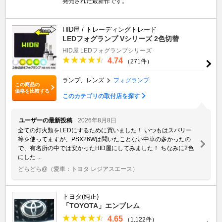
発売された最新作です。
HID屋 / トレーディングトレード
LEDフォグランプ Vシリーズ 2色切替
HID屋 LEDフォグランプシリーズ
4.74
（271件）
ランプ、レンズ
フォグランプ
この商品の
価格を比較する
このカテゴリの取付店を探す
ユーザーの最新投稿
2026年8月8日
全ての灯火類をLEDにするために買いました！ いつもはスパリー
等を使ってますが、PSX26Wは聞いたことない中華の多かったの
で、有名所の中では安かったHID屋にしてみました！ ちなみに2色
にした ...
どらどら@
（愛車：トヨタ レジアスエース）
トヨタ(純正)
「TOYOTA」エンブレム
4.65
（1,122件）