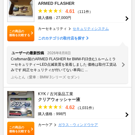
ARMED FLASHER
4.61
（111件）
購入価格：27,000円
カーセキュリティ
セキュリティシステム
この商品の
価格を比較する
このカテゴリの取付店を探す
ユーザーの最新投稿
2026年8月8日
Craftsman製のARMED FLASHER for BMW-F(i3含む) ルームミラ
ーセキュリティーLED点滅装置を装着しました 価格は取付工賃込
みです 純正セキュリティが付いてない車両に ...
ぷらとん
（愛車：BMW 3シリーズ セダン）
KYK / 古河薬品工業
クリアウォッシャー液
4.62
（1,031件）
購入価格：998円
カーケア
ガラス・ウィンドウケア
この商品の
価格を比較する