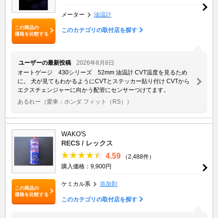
メーター
油温計
この商品の
このカテゴリの取付店を探す
価格を比較する
ユーザーの最新投稿
2026年8月8日
オートゲージ 430シリーズ 52mm 油温計 CVT温度を見るため
に。 犬が見てもわかるようにCVTとステッカー貼り付け CVTから
エクスチェンジャーに向かう配管にセンサーつけてます。
あるれー
（愛車：ホンダ フィット（RS））
WAKO'S
RECS / レックス
4.59
（2,488件）
購入価格：9,900円
ケミカル系
添加剤
この商品の
価格を比較する
このカテゴリの取付店を探す