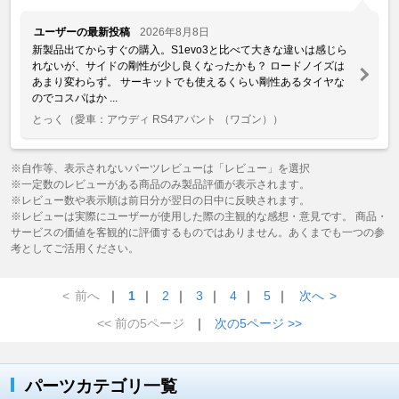
ユーザーの最新投稿
2026年8月8日
新製品出てからすぐの購入。S1evo3と比べて大きな違いは感じら
れないが、サイドの剛性が少し良くなったかも？ ロードノイズは
あまり変わらず。 サーキットでも使えるくらい剛性あるタイヤな
のでコスパはか ...
とっく
（愛車：アウディ RS4アバント （ワゴン））
※自作等、表示されないパーツレビューは「レビュー」を選択
※一定数のレビューがある商品のみ製品評価が表示されます。
※レビュー数や表示順は前日分が翌日の日中に反映されます。
※レビューは実際にユーザーが使用した際の主観的な感想・意見です。 商品・
サービスの価値を客観的に評価するものではありません。あくまでも一つの参
考としてご活用ください。
<
前へ
｜
1
｜
2
｜
3
｜
4
｜
5
｜
次へ
>
<< 前の5ページ
｜
次の5ページ >>
パーツカテゴリ一覧