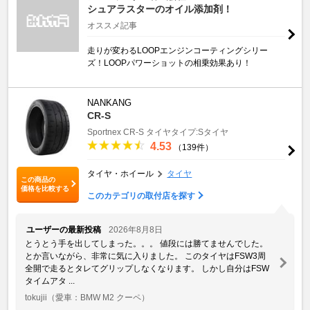
シュアラスターのオイル添加剤！
オススメ記事
走りが変わるLOOPエンジンコーティングシリー
ズ！LOOPパワーショットの相乗効果あり！
NANKANG
CR-S
Sportnex
CR-S
タイヤタイプ:Sタイヤ
4.53
（139件）
タイヤ・ホイール
タイヤ
この商品の
価格を比較する
このカテゴリの取付店を探す
ユーザーの最新投稿
2026年8月8日
とうとう手を出してしまった。。。 値段には勝てませんでした。
とか言いながら、非常に気に入りました。 このタイヤはFSW3周
全開で走るとタレてグリップしなくなります。 しかし自分はFSW
タイムアタ ...
tokujii
（愛車：BMW M2 クーペ）