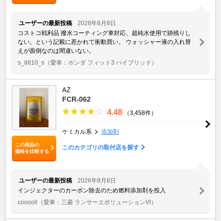
ユーザーの最新投稿
2026年8月8日
コストコ戦利品 撥水コーティング車対応、超純水使用で跡残りし
ない。という記載に惹かれて衝動買い。 ウォッシャー液の入れ替
えが面倒なのは間違いない。
s_8810_s
（愛車：ホンダ フィット3 ハイブリッド）
AZ
FCR-062
4.48
（3,458件）
ケミカル系
添加剤
この商品の
このカテゴリの取付店を探す
価格を比較する
ユーザーの最新投稿
2026年8月8日
インジェクターのカーボン除去のため燃料添加剤を投入
cooooll
（愛車：三菱 ランサーエボリューションVI）