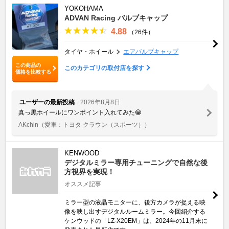
YOKOHAMA
ADVAN Racing バルブキャップ
4.88
（26件）
タイヤ・ホイール
エアバルブキャップ
この商品の
このカテゴリの取付店を探す
価格を比較する
ユーザーの最新投稿
2026年8月8日
真っ黒ホイールにワンポイント入れてみた😁
AKchin
（愛車：トヨタ クラウン（スポーツ））
KENWOOD
デジタルミラー専用チューニングで自然な後
方視界を実現！
オススメ記事
ミラー型の液晶モニターに、後方カメラが捉える映
像を映し出すデジタルルームミラー。今回紹介する
ケンウッドの「LZ-X20EM」は、2024年の11月末に