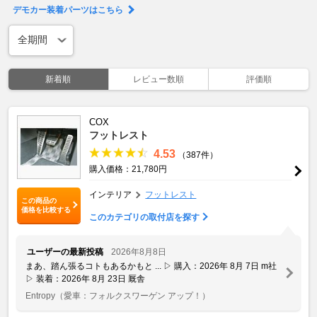
デモカー装着パーツはこちら
新着順
レビュー数順
評価順
COX
フットレスト
4.53
（387件）
購入価格：21,780円
インテリア
フットレスト
この商品の
価格を比較する
このカテゴリの取付店を探す
ユーザーの最新投稿
2026年8月8日
まあ、踏ん張るコトもあるかもと ... ▷ 購入：2026年 8月 7日 m社
▷ 装着：2026年 8月 23日 厩舎
Entropy
（愛車：フォルクスワーゲン アップ！）