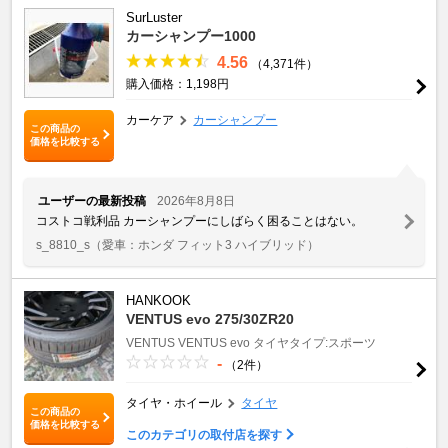
SurLuster
カーシャンプー1000
4.56
（4,371件）
購入価格：1,198円
カーケア
カーシャンプー
この商品の
価格を比較する
ユーザーの最新投稿
2026年8月8日
コストコ戦利品 カーシャンプーにしばらく困ることはない。
s_8810_s
（愛車：ホンダ フィット3 ハイブリッド）
HANKOOK
VENTUS evo 275/30ZR20
VENTUS
VENTUS evo
タイヤタイプ:スポーツ
-
（2件）
タイヤ・ホイール
タイヤ
この商品の
価格を比較する
このカテゴリの取付店を探す