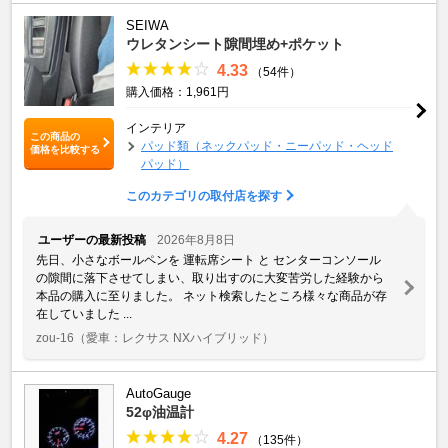
SEIWA
ウレタンシート隙間埋め+ポケット
4.33
（54件）
購入価格：1,961円
インテリア
この商品の
パッド類（ネックパッド・ニーパッド・ヘッド
価格を比較する
パッド）
このカテゴリの取付店を探す
ユーザーの最新投稿
2026年8月8日
先日、小さなボールペンを 運転席シート と センターコンソール
の隙間に落下させてしまい、取り出すのに大変苦労した経験から
本品の購入に至りました。 ネット検索したところ様々な商品が存
在していました ...
zou-16
（愛車：レクサス NXハイブリッド）
AutoGauge
52φ油温計
4.27
（135件）