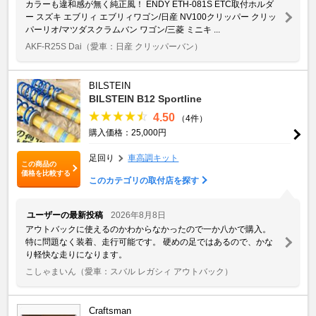
カラーも違和感が無く純正風！ ENDY ETH-081S ETC取付ホルダ
ー スズキ エブリィ エブリィワゴン/日産 NV100クリッパー クリッ
パーリオ/マツダスクラムバン ワゴン/三菱 ミニキ ...
AKF-R25S Dai
（愛車：日産 クリッパーバン）
BILSTEIN
BILSTEIN B12 Sportline
4.50
（4件）
購入価格：25,000円
足回り
車高調キット
この商品の
価格を比較する
このカテゴリの取付店を探す
ユーザーの最新投稿
2026年8月8日
アウトバックに使えるのかわからなかったので一か八かで購入。
特に問題なく装着、走行可能です。 硬めの足ではあるので、かな
り軽快な走りになります。
こしゃまいん
（愛車：スバル レガシィ アウトバック）
Craftsman