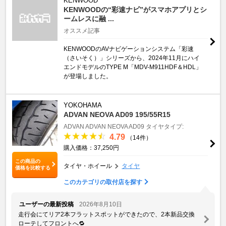
KENWOOD
KENWOODの“彩速ナビ”がスマホアプリとシ
ームレスに融 ...
オススメ記事
KENWOODのAVナビゲーションシステム「彩速
（さいそく）」シリーズから、2024年11月にハイ
エンドモデルのTYPE M「MDV-M911HDF＆HDL」
が登場しました。
YOKOHAMA
ADVAN NEOVA AD09 195/55R15
ADVAN
ADVAN NEOVA AD09
タイヤタイプ:
4.79
（14件）
購入価格：37,250円
この商品の
タイヤ・ホイール
タイヤ
価格を比較する
このカテゴリの取付店を探す
ユーザーの最新投稿
2026年8月10日
走行会にてリア2本フラットスポットができたので、2本新品交換
ローテしてフロントへ🔁