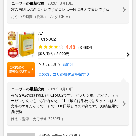
ユーザーの最新投稿
2026年8月10日
窓の内側は拭きにくいですがコレは手軽に使えて良いですね
おやつの時間
（愛車：ホンダ CR-V）
AZ
FCR-062
4.48
（3,460件）
購入価格：2,900円
ケミカル系
添加剤
この商品の
価格を比較する
このカテゴリの取付店を探す
ユーザーの最新投稿
2026年8月10日
有名なAZの燃料添加剤FCR-062です。 ガソリン車、バイク、ディ
ーゼルなんでもござれなのと、1L（最近は学校ではリットルは大
文字のエルだそうで…）で3000円弱とコスパ高です。 継続使用で
洗浄効 ...
けえ
（愛車：カワサキ Z250SL）
株式会社データシステム