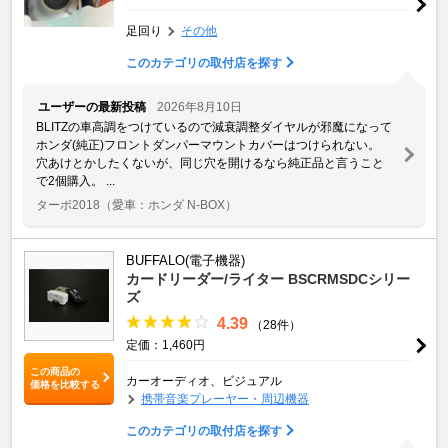
足回り
その他
このカテゴリの取付店を探す
ユーザーの最新投稿
2026年8月10日
BLITZの車高調をつけているので減衰調整ダイヤルが邪魔になって
ホンダ(純正)フロントダンパーマウントカバーはつけられない。
穴あけとかしたくないが、同じ穴を開けるなら純正品と言うこと
で2個購入。 ...
ターボ2018
（愛車：ホンダ N-BOX）
BUFFALO(電子機器)
カードリーダー/ライター BSCRMSDCシリー
ズ
4.39
（28件）
定価：1,460円
この商品の
カーオーディオ、ビジュアル
価格を比較する
携帯音楽プレーヤー・周辺機器
このカテゴリの取付店を探す