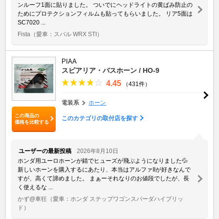
ンルーフ1面に貼りました。 ついでにヘッドライトの黄ばみ防止の
ためにプロテクションフィルムも貼ってもらいました。 リア5面は
SC7020 ...
Fista
（愛車：スバル WRX STI）
PIAA
スピアリア・バスホーン / HO-9
4.45
（431件）
電装系
ホーン
この商品の
このカテゴリの取付店を探す
価格を比較する
ユーザーの最新投稿
2026年8月10日
ホンダ用ユーロホーンが錆でヒューズが飛ぶようになりました💦
新しいホーンを購入するにあたり、本当はアルファIIが好きなんで
すが、高くて諦めました。 まぁーそれなりのお値段でしたが、長
く使えるな ...
かず@車狂
（愛車：ホンダ ステップワゴンスパーダハイブリッ
ド）