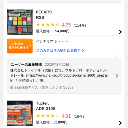
RECARO
RSS
4.75
（114件）
購入価格：154,000円
インテリア
シート
この商品の
価格を比較する
このカテゴリの取付店を探す
ユーザーの最新投稿
2026年8月10日
株式会社トライアル（大阪）にて、ウルトラローポジションシー
トレール（https://www.trial.co.jp/products/original/s660_seatrai
l/）と同時購入し、施 ...
白玉on抹茶アイス
（愛車：ホンダ S660）
Yupiteru
ADR-310S
4.31
（16件）
購入価格：12,800円