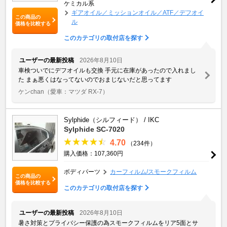
ケミカル系
ギアオイル／ミッションオイル／ATF／デフオイ
この商品の
ル
価格を比較する
このカテゴリの取付店を探す
ユーザーの最新投稿
2026年8月10日
車検ついでにデフオイルも交換 手元に在庫があったので入れまし
た まぁ悪くはなってないのでおまじないだと思ってます
ケンchan
（愛車：マツダ RX-7）
Sylphide（シルフィード） / IKC
Sylphide SC-7020
4.70
（234件）
購入価格：107,360円
ボディパーツ
カーフィルム/スモークフィルム
この商品の
価格を比較する
このカテゴリの取付店を探す
ユーザーの最新投稿
2026年8月10日
暑さ対策とプライバシー保護の為スモークフィルムをリア5面とサ