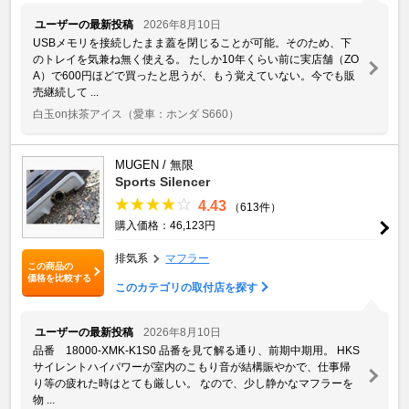
ユーザーの最新投稿
2026年8月10日
USBメモリを接続したまま蓋を閉じることが可能。そのため、下
のトレイを気兼ね無く使える。 たしか10年くらい前に実店舗（ZO
A）で600円ほどで買ったと思うが、もう覚えていない。今でも販
売継続して ...
白玉on抹茶アイス
（愛車：ホンダ S660）
MUGEN / 無限
Sports Silencer
4.43
（613件）
購入価格：46,123円
排気系
マフラー
この商品の
価格を比較する
このカテゴリの取付店を探す
ユーザーの最新投稿
2026年8月10日
品番 18000-XMK-K1S0 品番を見て解る通り、前期中期用。 HKS
サイレントハイパワーが室内のこもり音が結構賑やかで、仕事帰
り等の疲れた時はとても厳しい。 なので、少し静かなマフラーを
物 ...