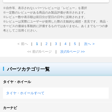
※自作等、表示されないパーツレビューは「レビュー」を選択
※一定数のレビューがある商品のみ製品評価が表示されます。
※レビュー数や表示順は前日分が翌日の日中に反映されます。
※レビューは実際にユーザーが使用した際の主観的な感想・意見です。 商品・
サービスの価値を客観的に評価するものではありません。あくまでも一つの参
考としてご活用ください。
<
前へ
｜
1
｜
2
｜
3
｜
4
｜
5
｜
次へ
>
<< 前の5ページ
｜
次の5ページ >>
パーツカテゴリ一覧
タイヤ・ホイール
タイヤ・ホイールすべて
カーナビ