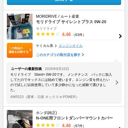
MORIDRIVE / ルート産業
モリドライブ サイレントプラス 0W-20
モリドライブ
4.46
（63件）
ケミカル系
エンジンオイル
この商品の
価格を比較する
このカテゴリの取付店を探す
ユーザーの最新投稿
2026年8月10日
モリドライブ Silent+ 0W-20です。 メンテナンス パックに加入
してたのでキックスには始めて使います。エンジン音を抑えたい
ので試しに以前使用していて多少静かになった経験で選びまし
た。
AW5523
（愛車：日産 キックス e-POWER）
ホンダ(純正)
N-ONE用フロントダンパーマウントカバー
4.46
（97件）