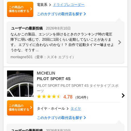
電装系
ドライブレコーダー
この商品の
価格を比較する
このカテゴリの取付店を探す
ユーザーの最新投稿
2026年8月10日
なんかこの製品、エンジンを掛けるときのクランキング時の電圧
降下に弱い感じで、20回に1回くらい起動してないことがありま
す。 エブリイに合わないのかな！？ 自作で起動タイマー嚙ませよ
うかな、そうす ...
montagne501
（愛車：スズキ エブリイ）
MICHELIN
PILOT SPORT 4S
PILOT SPORT
PILOT SPORT 4S
タイヤタイプ:スポ
ーツ
4.78
（914件）
この商品の
タイヤ・ホイール
タイヤ
価格を比較する
このカテゴリの取付店を探す
ユーザーの最新投稿
2026年8月10日