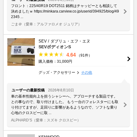
フロント：225/40R19 DOT2511 銘柄はチャッピーとも相談して
決めましたｗ https://minkara.carview.co.jp/userid/394925/blog/49
2345 ...
ごま＠
（愛車：アルファロメオ ジュリア）
SEV / ダブリュ・エフ・エヌ
SEVボディオンS
4.64
（91件）
購入価格：31,000円
グッズ・アクセサリー
その他
ユーザーの最新投稿
2026年8月10日
車の基本性能向上を担うシャシーへ、アプローチする製品です。
との事なので、取り付けました。 もう一台のフォレスターにも取
り付けてますが、足回りに影響があるようなので、ソフトな乗り
心地のクロスビーに取 ...
ALPHARD’S
（愛車：スズキ クロスビー）