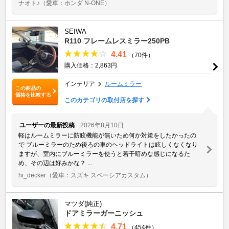
ナオト♪
（愛車：ホンダ N-ONE）
SEIWA
R110 フレームレスミラー250PB
4.41
（70件）
購入価格：2,863円
インテリア
ルームミラー
この商品の
価格を比較する
このカテゴリの取付店を探す
ユーザーの最新投稿
2026年8月10日
軽はルームミラーに防眩機能が無いため何か対策をしたかったの
で ブルーミラーのため後ろの車のヘッドライトは眩しくなくなり
ますが、室内にブルーミラーを使うと若干暗めな感じになるた
め、その辺は好みかな？ ...
hi_decker
（愛車：スズキ スペーシアカスタム）
マツダ(純正)
ドアミラーガーニッシュ
4.71
（454件）