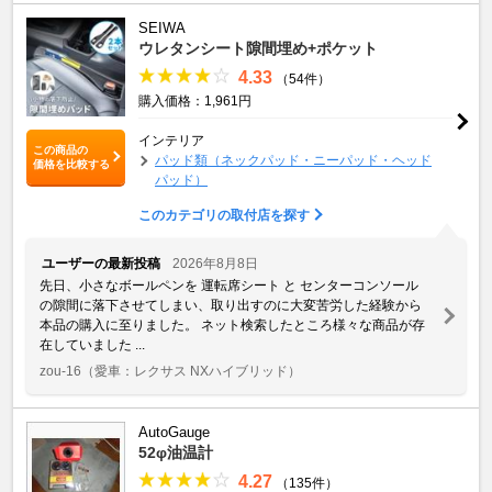
SEIWA
ウレタンシート隙間埋め+ポケット
4.33
（54件）
購入価格：1,961円
インテリア
この商品の
パッド類（ネックパッド・ニーパッド・ヘッド
価格を比較する
パッド）
このカテゴリの取付店を探す
ユーザーの最新投稿
2026年8月8日
先日、小さなボールペンを 運転席シート と センターコンソール
の隙間に落下させてしまい、取り出すのに大変苦労した経験から
本品の購入に至りました。 ネット検索したところ様々な商品が存
在していました ...
zou-16
（愛車：レクサス NXハイブリッド）
AutoGauge
52φ油温計
4.27
（135件）