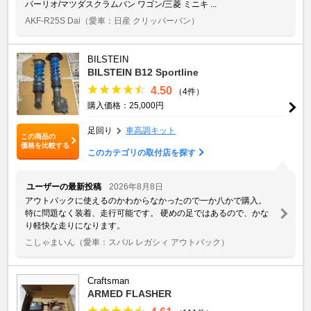
パーリオ/マツダスクラムバン ワゴン/三菱 ミニキ ...
AKF-R25S Dai
（愛車：日産 クリッパーバン）
BILSTEIN
BILSTEIN B12 Sportline
4.50
（4件）
購入価格：25,000円
足回り
車高調キット
この商品の
価格を比較する
このカテゴリの取付店を探す
ユーザーの最新投稿
2026年8月8日
アウトバックに使えるのかわからなかったので一か八かで購入。
特に問題なく装着、走行可能です。 硬めの足ではあるので、かな
り軽快な走りになります。
こしゃまいん
（愛車：スバル レガシィ アウトバック）
Craftsman
ARMED FLASHER