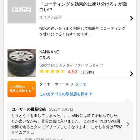
「コーティングを効果的に塗り分ける」が面
白い!?
オススメ記事
撥水の違いをうまく利用して効果的にコーティング
を使い分ける！おすすめです！
NANKANG
CR-S
Sportnex
CR-S
タイヤタイプ:Sタイヤ
4.53
（139件）
タイヤ・ホイール
タイヤ
この商品の
価格を比較する
このカテゴリの取付店を探す
ユーザーの最新投稿
2026年8月8日
とうとう手を出してしまった。。。 値段には勝てませんでした。
とか言いながら、非常に気に入りました。 このタイヤはFSW3周
全開で走るとタレてグリップしなくなります。 しかし自分はFSW
タイムアタ ...
tokujii
（愛車：BMW M2 クーペ）