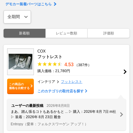
デモカー装着パーツはこちら
新着順
レビュー数順
評価順
COX
フットレスト
4.53
（387件）
購入価格：21,780円
インテリア
フットレスト
この商品の
価格を比較する
このカテゴリの取付店を探す
ユーザーの最新投稿
2026年8月8日
まあ、踏ん張るコトもあるかもと ... ▷ 購入：2026年 8月 7日 m社
▷ 装着：2026年 8月 23日 厩舎
Entropy
（愛車：フォルクスワーゲン アップ！）