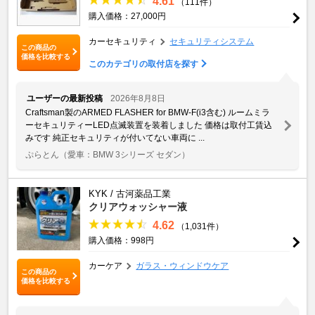
4.61
（111件）
購入価格：27,000円
カーセキュリティ
セキュリティシステム
この商品の
価格を比較する
このカテゴリの取付店を探す
ユーザーの最新投稿
2026年8月8日
Craftsman製のARMED FLASHER for BMW-F(i3含む) ルームミラ
ーセキュリティーLED点滅装置を装着しました 価格は取付工賃込
みです 純正セキュリティが付いてない車両に ...
ぷらとん
（愛車：BMW 3シリーズ セダン）
KYK / 古河薬品工業
クリアウォッシャー液
4.62
（1,031件）
購入価格：998円
カーケア
ガラス・ウィンドウケア
この商品の
価格を比較する