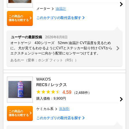
メーター
油温計
この商品の
このカテゴリの取付店を探す
価格を比較する
ユーザーの最新投稿
2026年8月8日
オートゲージ 430シリーズ 52mm 油温計 CVT温度を見るため
に。 犬が見てもわかるようにCVTとステッカー貼り付け CVTから
エクスチェンジャーに向かう配管にセンサーつけてます。
あるれー
（愛車：ホンダ フィット（RS））
WAKO'S
RECS / レックス
4.59
（2,488件）
購入価格：9,900円
ケミカル系
添加剤
この商品の
価格を比較する
このカテゴリの取付店を探す