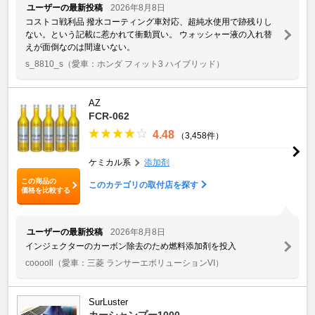
ユーザーの最新投稿
2026年8月8日
コストコ戦利品 撥水コーティング車対応、超純水使用で跡残りし
ない。という記載に惹かれて衝動買い。 ウォッシャー液の入れ替
えが面倒なのは間違いない。
s_8810_s
（愛車：ホンダ フィット3 ハイブリッド）
AZ
FCR-062
4.48
（3,458件）
ケミカル系
添加剤
この商品の
このカテゴリの取付店を探す
価格を比較する
ユーザーの最新投稿
2026年8月8日
インジェクターのカーボン除去のため燃料添加剤を投入
cooooll
（愛車：三菱 ランサーエボリューションVI）
SurLuster
カーシャンプー1000