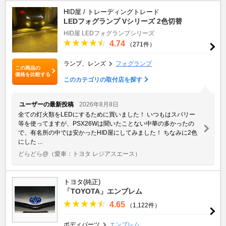
HID屋 / トレーディングトレード
LEDフォグランプ Vシリーズ 2色切替
HID屋 LEDフォグランプシリーズ
4.74
（271件）
ランプ、レンズ
フォグランプ
この商品の
価格を比較する
このカテゴリの取付店を探す
ユーザーの最新投稿
2026年8月8日
全ての灯火類をLEDにするために買いました！ いつもはスパリー
等を使ってますが、PSX26Wは聞いたことない中華の多かったの
で、有名所の中では安かったHID屋にしてみました！ ちなみに2色
にした ...
どらどら@
（愛車：トヨタ レジアスエース）
トヨタ(純正)
「TOYOTA」エンブレム
4.65
（1,122件）
ボディパーツ
エンブレム