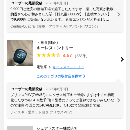
ユーザーの最新投稿
2026年8月8日
9,900円と激安の整備工場で施工したんですが…撮った写真が牧歌
的過ぎて心が和みました😽 【排気量2,000cc】【直噴エンジン】
で9,900円は安価かなと思います。 直噴エンジンだと料金1.5 ...
Centris-Quadra
（愛車：アウディ A4 アバント (ワゴン)）
トヨタ(純正)
キーレスエントリー
4.57
（238件）
電装系
キーレスエントリー
このカテゴリの取付店を探す
ユーザーの最新投稿
2026年8月8日
プリウスPHV(ZVW52)にレクサス純正キー登録♪ まずは中古の初期
化したやつをGET(数千円) ※型番によっては登録できないみたいな
ので注意 今回この14CAMはOK。 GTSにて登録(数分で完 ...
ナイスキ
（愛車：トヨタ プリウスPHV）
シュアラスター株式会社