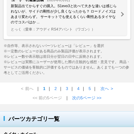
新製品出てからすぐの購入。S1evo3と比べて大きな違いは感じら
れないが、サイドの剛性が少し良くなったかも？ ロードノイズは
あまり変わらず。 サーキットでも使えるくらい剛性あるタイヤな
のでコスパはか ...
とっく
（愛車：アウディ RS4アバント （ワゴン））
※自作等、表示されないパーツレビューは「レビュー」を選択
※一定数のレビューがある商品のみ製品評価が表示されます。
※レビュー数や表示順は前日分が翌日の日中に反映されます。
※レビューは実際にユーザーが使用した際の主観的な感想・意見です。 商品・
サービスの価値を客観的に評価するものではありません。あくまでも一つの参
考としてご活用ください。
<
前へ
｜
1
｜
2
｜
3
｜
4
｜
5
｜
次へ
>
<< 前の5ページ
｜
次の5ページ >>
パーツカテゴリ一覧
タイヤ・ホイール