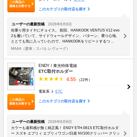
この商品の
価格を比較する
このカテゴリの取付店を探す
ユーザーの最新投稿
2026年8月8日
街乗り用タイヤにチョイス。 前回、HANKOOK VENTUS V12 evo
2を履いていて、サイドウォールデザイン、パターン、乗り心地、
ととても気に入っていたので、HANKOOKをリピートするつ ...
MAAA
（愛車：スバル レヴォーグ）
ENDY / 東光特殊電線
ETC取付ホルダー
4.55
（22件）
電装系
ETC
この商品の
このカテゴリの取付店を探す
価格を比較する
ユーザーの最新投稿
2026年8月8日
カラーも違和感が無く純正風！ ENDY ETH-081S ETC取付ホルダ
ー スズキ エブリィ エブリィワゴン/日産 NV100クリッパー クリッ