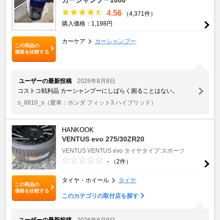
4.56
（4,371件）
購入価格：1,198円
カーケア
カーシャンプー
この商品の
価格を比較する
ユーザーの最新投稿
2026年8月8日
コストコ戦利品 カーシャンプーにしばらく困ることはない。
s_8810_s
（愛車：ホンダ フィット3 ハイブリッド）
HANKOOK
VENTUS evo 275/30ZR20
VENTUS
VENTUS evo
タイヤタイプ:スポーツ
-
（2件）
タイヤ・ホイール
タイヤ
この商品の
価格を比較する
このカテゴリの取付店を探す
ユーザーの最新投稿
2026年8月8日