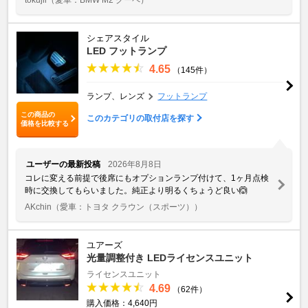
シェアスタイル
LED フットランプ
4.65
（145件）
ランプ、レンズ
フットランプ
この商品の
このカテゴリの取付店を探す
価格を比較する
ユーザーの最新投稿
2026年8月8日
コレに変える前提で後席にもオプションランプ付けて、1ヶ月点検
時に交換してもらいました。純正より明るくちょうど良い🙆
AKchin
（愛車：トヨタ クラウン（スポーツ））
ユアーズ
光量調整付き LEDライセンスユニット
ライセンスユニット
4.69
（62件）
購入価格：4,640円