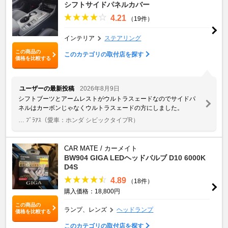
シフトサイドパネルカバー
4.21
（19件）
インテリア
ステアリング
この商品の
このカテゴリの取付店を探す
価格を比較する
ユーザーの最新投稿
2026年8月9日
シフトブーツとアームレストがウルトラスェードなのでサイドパ
ネルはカーボンじゃなくウルトラスェードの方にしました。
… ﾌﾞﾗｱｽ
（愛車：ホンダ シビックタイプR）
CAR MATE / カーメイト
BW904 GIGA LEDヘッドバルブ D10 6000K
D4S
4.89
（18件）
購入価格：18,800円
この商品の
ランプ、レンズ
ヘッドランプ
価格を比較する
このカテゴリの取付店を探す