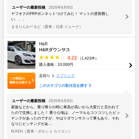
ユーザーの最新投稿
2026年8月9日
ヤフオクのFRPボンネットつけてみた！ マットの塗装難し
い、、、
まるりんわーるど
（愛車：日産 ジューク）
H&R
H&Rダウンサス
4.22
（1,423件）
購入価格：10,000円
足回り
スプリング
この商品の
価格を比較する
このカテゴリの取付店を探す
ユーザーの最新投稿
2026年8月9日
家族などから、乗り降りの時に車高が高いから大変だと言われて
たので交換しました！ 乗り心地は、ノーマルもコツコツしたピッ
チングがあったのですが、やはりダウンサスって事もあり、それ
なりにピッチングがあ ...
M.KEN
（愛車：ポルシェ カイエン）