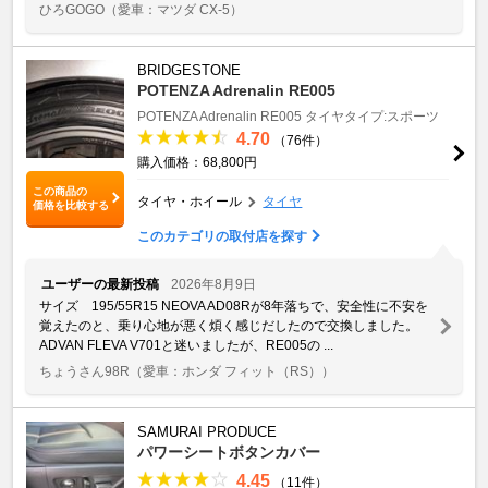
ひろGOGO
（愛車：マツダ CX-5）
BRIDGESTONE
POTENZA Adrenalin RE005
POTENZA Adrenalin RE005
タイヤタイプ:スポーツ
4.70
（76件）
購入価格：68,800円
この商品の
タイヤ・ホイール
タイヤ
価格を比較する
このカテゴリの取付店を探す
ユーザーの最新投稿
2026年8月9日
サイズ 195/55R15 NEOVA AD08Rが8年落ちで、安全性に不安を
覚えたのと、乗り心地が悪く煩く感じだしたので交換しました。
ADVAN FLEVA V701と迷いましたが、RE005の ...
ちょうさん98R
（愛車：ホンダ フィット（RS））
SAMURAI PRODUCE
パワーシートボタンカバー
4.45
（11件）