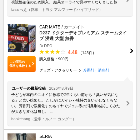
視認性確保のため購入。 結果オーライで見やすくなりました👍
tatsuべえ
（愛車：トヨタ アルファードハイブリッド）
CAR MATE / カーメイト
D237 ドクターデオプレミアム スチームタイ
プ 浸透 大型 無香
Dr.DEO
4.48
（143件）
購入価格：900円
この商品の
価格を比較する
グッズ・アクセサリー
芳香剤・消臭剤
ユーザーの最新投稿
2026年8月9日
子どもが車内のニオイに敏感で2年くらい前から「臭いが気にな
る」と言い始めた。 たしかにガイシゃ独特の臭いがしなくもな
い。芳香剤で誤魔化すのもイヤでジェル系の消臭剤も試してみた
が大きな変化は無し。 ...
hookchang
（愛車：ルノー カングー）
SERIA