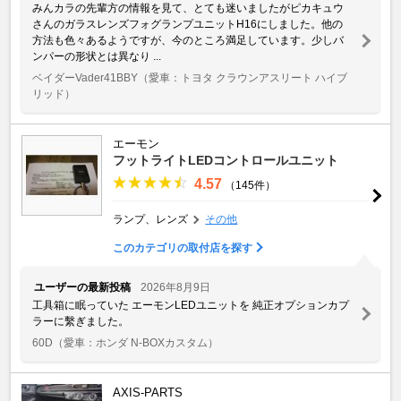
みんカラの先輩方の情報を見て、とても迷いましたがピカキュウ
さんのガラスレンズフォグランプユニットH16にしました。他の
方法も色々あるようですが、今のところ満足しています。少しバ
ンパーの形状とは異なり ...
ベイダーVader41BBY
（愛車：トヨタ クラウンアスリート ハイブ
リッド）
エーモン
フットライトLEDコントロールユニット
4.57
（145件）
ランプ、レンズ
その他
このカテゴリの取付店を探す
ユーザーの最新投稿
2026年8月9日
工具箱に眠っていた エーモンLEDユニットを 純正オプションカプ
ラーに繫ぎました。
60D
（愛車：ホンダ N-BOXカスタム）
AXIS-PARTS