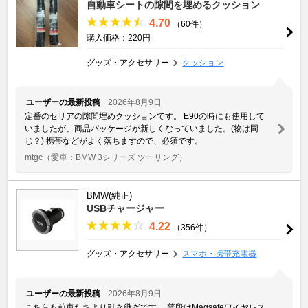
自動車シートの隙間を埋めるクッション
4.70
（60件）
購入価格：220円
グッズ・アクセサリー
クッション
ユーザーの最新投稿
2026年8月9日
定番のセリアの隙間埋めクッションです。 E90の時にも使用して
いましたが、商品パッケージが新しくなっていました。(物は同
じ？) 携帯などがよく落ちますので、必須です。
mtgc
（愛車：BMW 3シリーズ ツーリング）
BMW(純正)
USBチャージャー
4.22
（356件）
グッズ・アクセサリー
スマホ・携帯充電器
ユーザーの最新投稿
2026年8月9日
こちらも前車たちより引き継ぎです。 普段はMagsafeワイヤレス