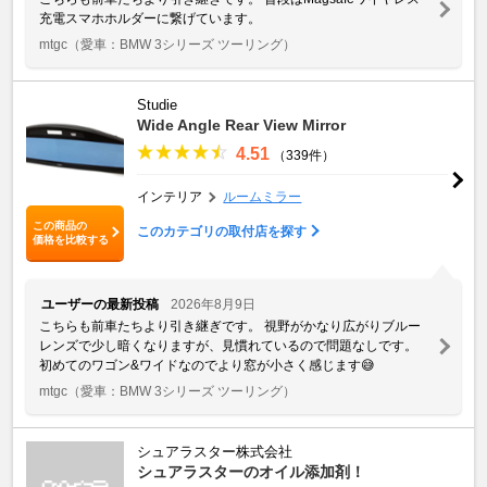
充電スマホホルダーに繋げています。
mtgc
（愛車：BMW 3シリーズ ツーリング）
Studie
Wide Angle Rear View Mirror
4.51
（339件）
インテリア
ルームミラー
この商品の
このカテゴリの取付店を探す
価格を比較する
ユーザーの最新投稿
2026年8月9日
こちらも前車たちより引き継ぎです。 視野がかなり広がりブルー
レンズで少し暗くなりますが、見慣れているので問題なしです。
初めてのワゴン&ワイドなのでより窓が小さく感じます😅
mtgc
（愛車：BMW 3シリーズ ツーリング）
シュアラスター株式会社
シュアラスターのオイル添加剤！