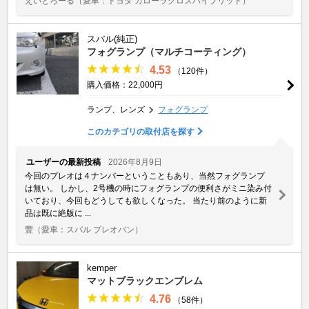
えいとろーる
（愛車：トヨタ カローラクロスハイブリッド）
スバル(純正)
フォグランプ（マルチコーティング）
4.53
（120件）
購入価格：22,000円
ランプ、レンズ
フォグランプ
このカテゴリの取付店を探す
ユーザーの最新投稿
2026年8月9日
今回のプレオは４ナンバーということもあり、当然フォグランプ
は無い。 しかし、2号機の時にフォグランプの便利さがミニ染み付
いており、今回もどうしても欲しくなった。 当たり前のように新
品は既に絶版に ...
豐
（愛車：スバル プレオバン）
kemper
マットブラックエンブレム
4.76
（58件）