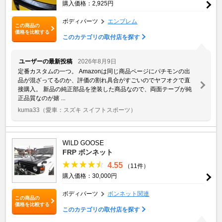
購入価格：2,925円
ボディパーツ
エンブレム
この商品の
価格を比較する
このカテゴリの取付店を探す
ユーザーの最新投稿
2026年8月9日
定番カスタムの一つ。 Amazonは同じ商品ページにパチモンの出
品が混ざってるのか、評価の割れ具合がすごいのでヤフオクで直
接購入。 新品の純正部品を塗装した商品なので、両面テープが純
正品質なのが嬉 ...
kuma33
（愛車：スズキ スイフトスポーツ）
WILD GOOSE
FRP ボンネット
4.55
（11件）
購入価格：30,000円
ボディパーツ
ボンネット関連
この商品の
価格を比較する
このカテゴリの取付店を探す