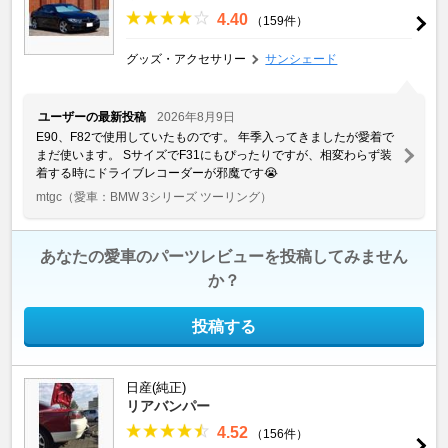
4.40
（159件）
グッズ・アクセサリー
サンシェード
ユーザーの最新投稿
2026年8月9日
E90、F82で使用していたものです。 年季入ってきましたが愛着で
まだ使います。 SサイズでF31にもぴったりですが、相変わらず装
着する時にドライブレコーダーが邪魔です😭
mtgc
（愛車：BMW 3シリーズ ツーリング）
あなたの愛車のパーツレビューを投稿してみません
か？
投稿する
日産(純正)
リアバンパー
4.52
（156件）