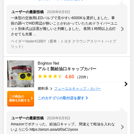
ユーザーの最新投稿
2026年8月9日
一体型の交換用LEDバルブで見やすい6000Kを選択しました。事
前の調べでHID周辺が狭いことがわかっていたためドライバーユニ
ット別体式は設置が難しいと判断しました。 夜間１時間以上点灯
させても光量 ...
ベイダーVader41BBY
（愛車：トヨタ クラウンアスリート ハイブ
リッド）
Brighton Net
アルミ製給油口キャップカバー
4.60
（20件）
燃料系
フューエルキャップ・カバー
この商品の
このカテゴリの取付店を探す
価格を比較する
ユーザーの最新投稿
2026年8月9日
Amazonでポチッった、給油口キャップ。 間違えて軽油を入れな
いように💦 https://amzn.asia/d/0aCUyoox