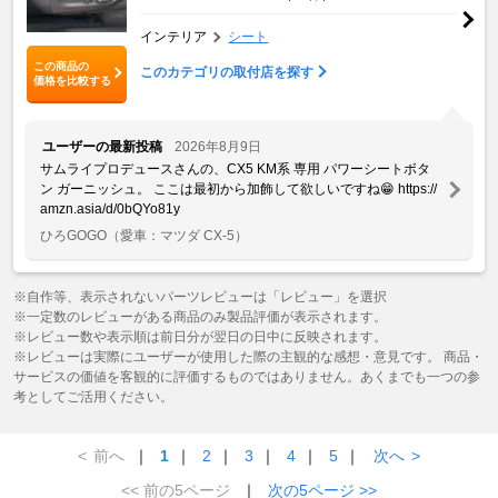
インテリア
シート
この商品の
このカテゴリの取付店を探す
価格を比較する
ユーザーの最新投稿
2026年8月9日
サムライプロデュースさんの、CX5 KM系 専用 パワーシートボタ
ン ガーニッシュ。 ここは最初から加飾して欲しいですね😁 https://
amzn.asia/d/0bQYo81y
ひろGOGO
（愛車：マツダ CX-5）
※自作等、表示されないパーツレビューは「レビュー」を選択
※一定数のレビューがある商品のみ製品評価が表示されます。
※レビュー数や表示順は前日分が翌日の日中に反映されます。
※レビューは実際にユーザーが使用した際の主観的な感想・意見です。 商品・
サービスの価値を客観的に評価するものではありません。あくまでも一つの参
考としてご活用ください。
<
前へ
｜
1
｜
2
｜
3
｜
4
｜
5
｜
次へ
>
<< 前の5ページ
｜
次の5ページ >>