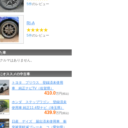
5件
のレビュー
RI-A
5件
のレビュー
た車
クルマはありません。
にオススメの中古車
トヨタ プリウス 登録済未使用
車 純正ナビTV（佐賀県）
410.0
万円
(税込)
ホンダ ステップワゴン 登録済未
使用車 純正11.4型ナビ（埼玉県）
439.9
万円
(税込)
日産 デイズ 届出済未使用車 衝
突被害軽減ブレーキ コ（愛知県）