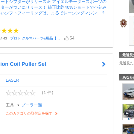
ョートシフターがリリース🎉 アイエルモータースポーツの
ターがついにリリース！ 純正比約40%ショートで小刻み
いいシフトフィーリングは、まるでレーシングマシン！？
54
プロト クルマパーツ&用品【 ...
4:43
最近見
最近見た
ion Coil Puller Set
あなた
LASER
（1 件）
-
工具
プーラー類
このカテゴリの取付店を探す