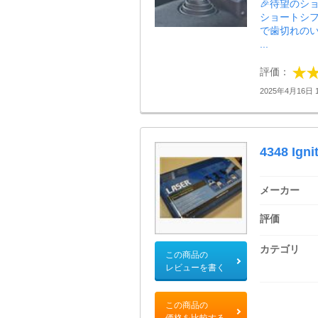
🎉待望のシ
ショートシフ
で歯切れの
...
評価：
2025年4月16日 1
4348 Ignit
メーカー
評価
カテゴリ
この商品の
レビューを書く
この商品の