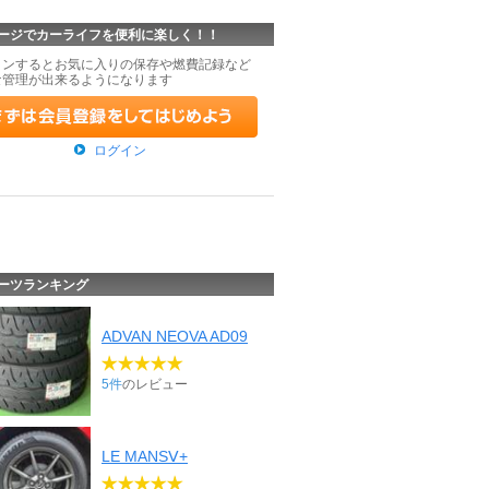
ージでカーライフを便利に楽しく！！
インするとお気に入りの保存や燃費記録など
な管理が出来るようになります
ログイン
ーツランキング
ADVAN NEOVA AD09
5件
のレビュー
LE MANSⅤ+