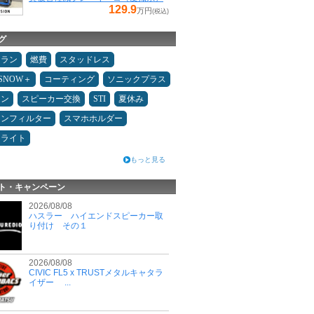
129.9
万円
(税込)
グ
ュラン
燃費
スタッドレス
ESNOW＋
コーティング
ソニックプラス
メン
スピーカー交換
STI
夏休み
コンフィルター
スマホホルダー
ドライト
もっと見る
ト・キャンペーン
2026/08/08
ハスラー ハイエンドスピーカー取
り付け その１
2026/08/08
CIVIC FL5 x TRUSTメタルキャタラ
イザー ...