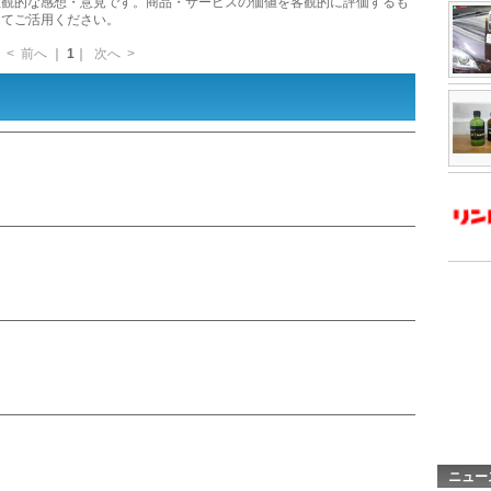
主観的な感想・意見です。商品・サービスの価値を客観的に評価するも
してご活用ください。
<
前へ
｜
1
｜
次へ
>
ニュー