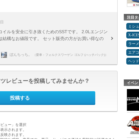
注目タ
5日
ミシ
イルを安全に引き抜くためのSSTです。 2.0Lエンジン
X-IC
は結構なお値段です。 セット販売の方がお買い得なの
ラー
エア
ぼんちっち。
（愛車：フォルクスワーゲン ゴルフ (ハッチバック)）
ヘッ
ーツレビューを投稿してみませんか？
イベン
投稿する
レビュー」を選択
が表示されます。
に反映されます。