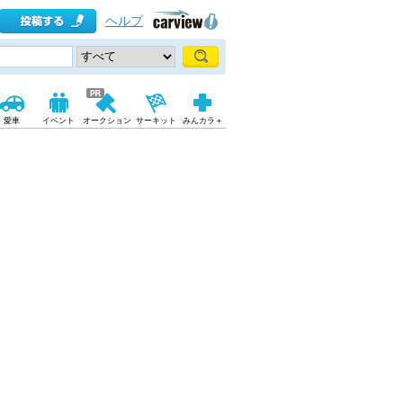
ヘルプ
愛車
イベント
オークション
サーキット
みんカラ＋