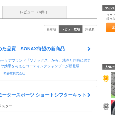
マイペ
レビュー
（6件 ）
ログ
様々
新着順
レビュー数順
評価順
めた品質 SONAX待望の新商品
1カーケアブランド「ソナックス」から、洗浄と同時に強力
ツヤ効果を与えるコーティングシャンプーが新登場
人気パ
日
晴香堂株式会社
モータースポーツ ショートシフターキット
ドスター