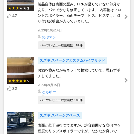
製品自体は表面の歪み、FRPが足りていない部分が
3
あり、パテでかなり修正しています。 内容物はフロ
47
ントスポイラー、両面テープ、ビス、ビス受け、取
り付け説明書が入っていました。
2023年10月14日
のぶマン
パーツレビュー総投稿数：87件
スズキ スペーシアカスタムハイブリッド
お酒を呑みながらネットで検索していて、思わずポ
チしてました。
5
2023年9月15日
32
ともゆー
パーツレビュー総投稿数：83件
スズキ スペーシアベース
表面が若干波打つてますが、許容範囲かな🙄 オマケ
程度のリップスポイラーですが、なかなか良いで