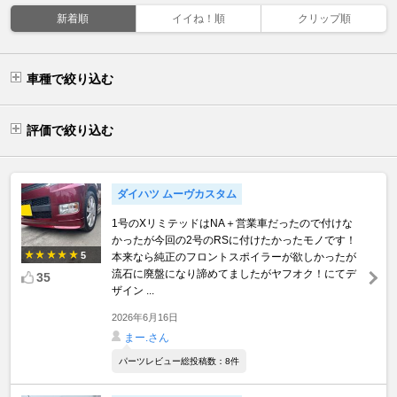
新着順
イイね！順
クリップ順
車種で絞り込む
評価で絞り込む
ダイハツ ムーヴカスタム
1号のXリミテッドはNA＋営業車だったので付けな
かったが今回の2号のRSに付けたかったモノです！
5
本来なら純正のフロントスポイラーが欲しかったが
流石に廃盤になり諦めてましたがヤフオク！にてデ
35
ザイン ...
2026年6月16日
まー.さん
パーツレビュー総投稿数：8件