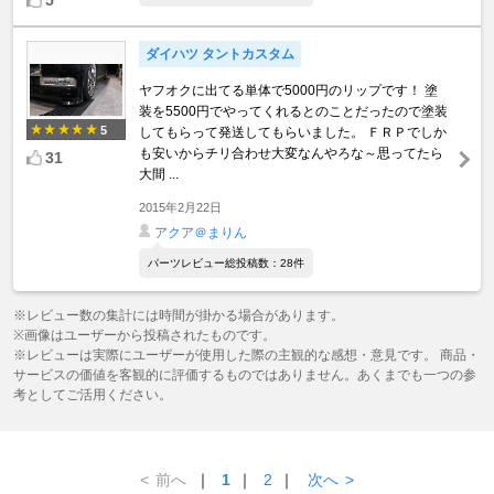
ダイハツ タントカスタム
ヤフオクに出てる単体で5000円のリップです！ 塗
装を5500円でやってくれるとのことだったので塗装
5
してもらって発送してもらいました。 ＦＲＰでしか
も安いからチリ合わせ大変なんやろな～思ってたら
31
大間 ...
2015年2月22日
アクア＠まりん
パーツレビュー総投稿数：28件
※レビュー数の集計には時間が掛かる場合があります。
※画像はユーザーから投稿されたものです。
※レビューは実際にユーザーが使用した際の主観的な感想・意見です。 商品・
サービスの価値を客観的に評価するものではありません。あくまでも一つの参
考としてご活用ください。
<
前へ
｜
1
｜
2
｜
次へ
>