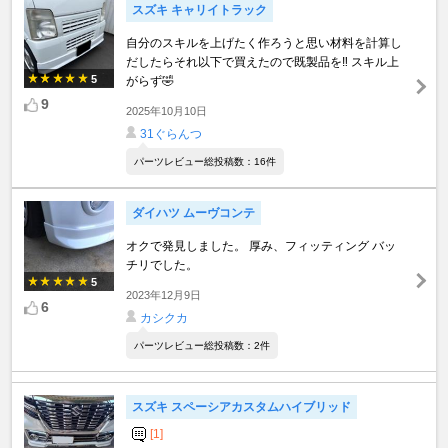
スズキ キャリイトラック
自分のスキルを上げたく作ろうと思い材料を計算し
だしたらそれ以下で買えたので既製品を‼️ スキル上
5
がらず🤣
9
2025年10月10日
31ぐらんつ
パーツレビュー総投稿数：16件
ダイハツ ムーヴコンテ
オクで発見しました。 厚み、フィッティング バッ
チリでした。
5
2023年12月9日
6
カシクカ
パーツレビュー総投稿数：2件
スズキ スペーシアカスタムハイブリッド
[1]