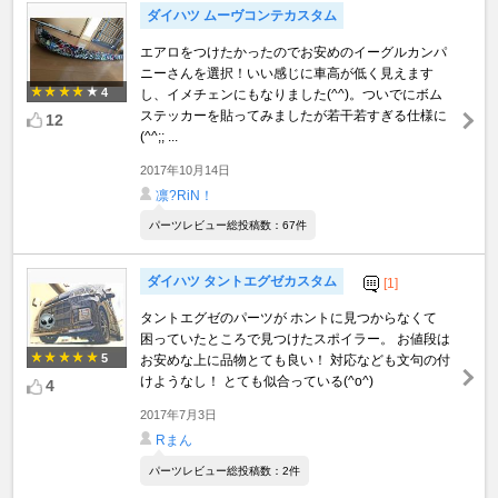
ダイハツ ムーヴコンテカスタム
エアロをつけたかったのでお安めのイーグルカンパ
ニーさんを選択！いい感じに車高が低く見えます
4
し、イメチェンにもなりました(^^)。ついでにボム
ステッカーを貼ってみましたが若干若すぎる仕様に
12
(^^;; ...
2017年10月14日
凛?RiN！
パーツレビュー総投稿数：67件
ダイハツ タントエグゼカスタム
[1]
タントエグゼのパーツが ホントに見つからなくて
困っていたところで見つけたスポイラー。 お値段は
5
お安めな上に品物とても良い！ 対応なども文句の付
けようなし！ とても似合っている(^o^)
4
2017年7月3日
Rまん
パーツレビュー総投稿数：2件