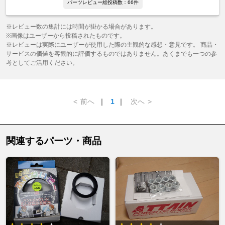
パーツレビュー総投稿数：66件
※レビュー数の集計には時間が掛かる場合があります。
※画像はユーザーから投稿されたものです。
※レビューは実際にユーザーが使用した際の主観的な感想・意見です。 商品・
サービスの価値を客観的に評価するものではありません。あくまでも一つの参
考としてご活用ください。
<
前へ
｜
1
｜
次へ
>
関連するパーツ・商品