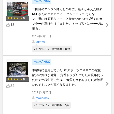
ホンダ NSX
二回目のエンジン降ろしの時に、色々と考えた結果
KSPさんのエキマニに。 バンテージ？ そんなモ
5
ン、男には必要ないっ！と巻かなかったら近くのカ
プラーが溶けかけてました。 やっぱりバンテージは
13
要る ...
2017年7月10日
taka69
パーツレビュー総投稿数：42件
ホンダ NSX
車検時に使用していたDCスポーツエキマニの蛇腹
部分の割れが発覚。 定番トラブルでしたが長年使っ
5
たので仕様変更で交換。 音質も変わりましたが等長
なのでトルクが厚くなりました。
32
2017年4月20日
mako-nsx
パーツレビュー総投稿数：3件