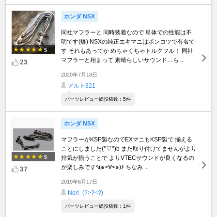
ホンダ NSX
同社マフラーと 同時装着なので 単体での性能は不
明です(爆) NSXの純正エキマニはポンコツで有名で
5
す それもあってか めちゃくちゃトルクフル！ 同社
マフラーと相まって 素晴らしいサウンド…ら ...
23
2020年7月18日
アルト321
パーツレビュー総投稿数：5件
ホンダ NSX
マフラーがKSP製なのでEXマニもKSP製で 揃える
ことにしました(°▽°)b まだ取り付けてませんがより
5
排気が揃うことで よりVTECサウンドが良くなるの
が楽しみです٩(๑>∀<๑)۶ ちなみ ...
37
2019年6月17日
Nori_(?>?<?)
パーツレビュー総投稿数：1件