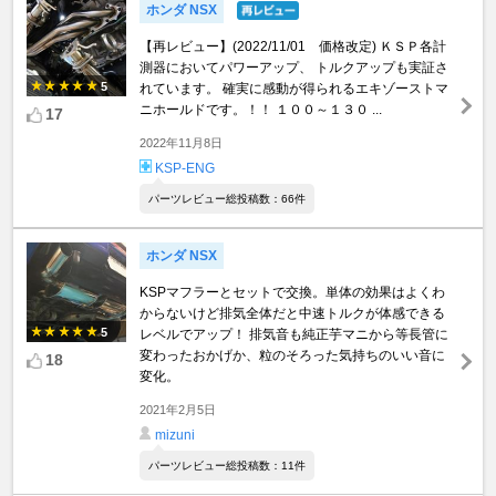
ホンダ NSX
【再レビュー】(2022/11/01 価格改定) ＫＳＰ各計
測器においてパワーアップ、 トルクアップも実証さ
5
れています。 確実に感動が得られるエキゾーストマ
ニホールドです。！！ １００～１３０ ...
17
2022年11月8日
KSP-ENG
パーツレビュー総投稿数：66件
ホンダ NSX
KSPマフラーとセットで交換。単体の効果はよくわ
からないけど排気全体だと中速トルクが体感できる
5
レベルでアップ！ 排気音も純正芋マニから等長管に
変わったおかげか、粒のそろった気持ちのいい音に
18
変化。
2021年2月5日
mizuni
パーツレビュー総投稿数：11件