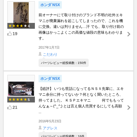
ホンダ NSX
前オーナーにて取り付けのブランド不明の社外エキ
マニが廃棄漏れを起こしてしまったので、これを機
4
に交換。違いは判りません…汗 でも、取り付け前の
画像はかっこよくこの高価な値段の意味もわかりま
19
す。
2017年1月7日
こだわり
パーツレビュー総投稿数：150件
ホンダ NSX
【総評】 いつも世話になってるＮＳＸ先輩に、エキ
マニ余分に持ってないか？何となく聞いたところ、
5
持ってました。 ＫＳＰエキマニ 何でももって
んなぁ～(^_^;) とは言え個人売買するにしても高額
21
...
2016年5月23日
アグレス
パーツレビュー総投稿数：16件