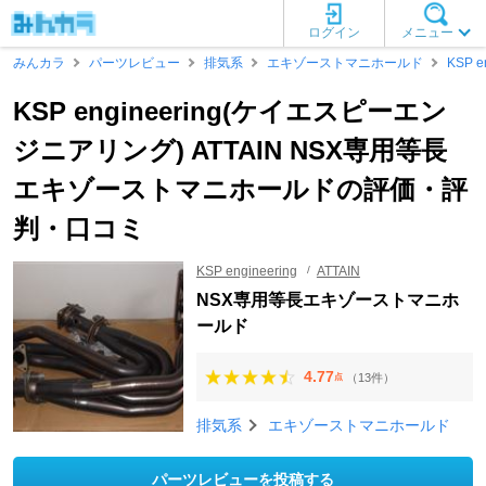
ログイン
メニュー
みんカラ
パーツレビュー
排気系
エキゾーストマニホールド
KSP e
KSP engineering(ケイエスピーエン
ジニアリング) ATTAIN NSX専用等長
エキゾーストマニホールドの評価・評
判・口コミ
KSP engineering
ATTAIN
NSX専用等長エキゾーストマニホ
ールド
4.77
（13件）
点
排気系
エキゾーストマニホールド
パーツレビューを投稿する