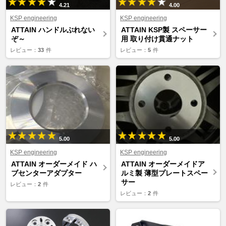
4.21
4.00
KSP engineering
KSP engineering
ATTAIN ハンドルぶれない
ATTAIN KSP製 スペーサー
ぞ～
用 取り付け貫通ナット
レビュー：
33
件
レビュー：
5
件
5.00
5.00
KSP engineering
KSP engineering
ATTAIN オーダーメイド ハ
ATTAIN オーダーメイドア
ブセンターアダプター
ルミ製 薄型プレートスペー
サー
レビュー：
2
件
レビュー：
2
件