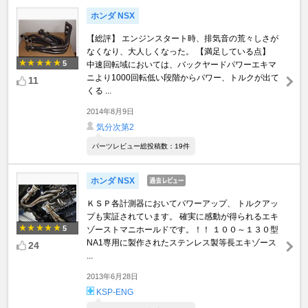
ホンダ NSX
【総評】 エンジンスタート時、排気音の荒々しさが
なくなり、大人しくなった。 【満足している点】
5
中速回転域においては、バックヤードパワーエキマ
ニより1000回転低い段階からパワー、トルクが出て
11
くる ...
2014年8月9日
気分次第2
パーツレビュー総投稿数：19件
ホンダ NSX
ＫＳＰ各計測器においてパワーアップ、 トルクアッ
プも実証されています。 確実に感動が得られるエキ
5
ゾーストマニホールドです。！！ １００～１３０型
NA1専用に製作されたステンレス製等長エキゾース
24
...
2013年6月28日
KSP-ENG