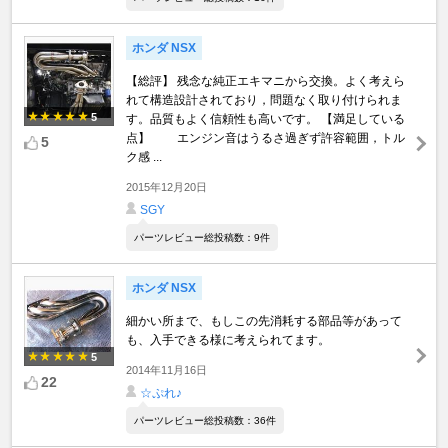
ホンダ NSX
【総評】 残念な純正エキマニから交換。よく考えら
れて構造設計されており，問題なく取り付けられま
5
す。品質もよく信頼性も高いです。 【満足している
点】 エンジン音はうるさ過ぎず許容範囲，トル
5
ク感 ...
2015年12月20日
SGY
パーツレビュー総投稿数：9件
ホンダ NSX
細かい所まで、もしこの先消耗する部品等があって
も、入手できる様に考えられてます。
5
2014年11月16日
22
☆ぷれ♪
パーツレビュー総投稿数：36件