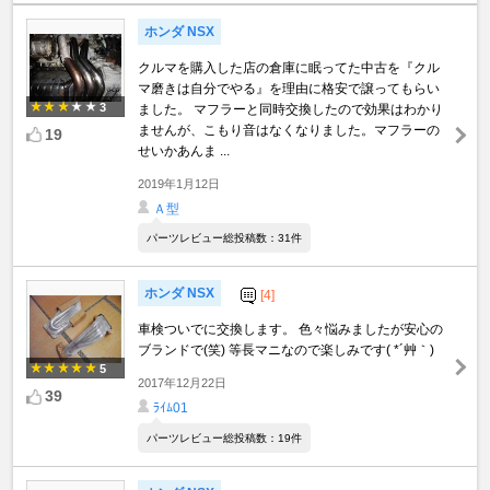
ホンダ NSX
クルマを購入した店の倉庫に眠ってた中古を『クル
マ磨きは自分でやる』を理由に格安で譲ってもらい
3
ました。 マフラーと同時交換したので効果はわかり
ませんが、こもり音はなくなりました。マフラーの
19
せいかあんま ...
2019年1月12日
Ａ型
パーツレビュー総投稿数：31件
ホンダ NSX
[4]
車検ついでに交換します。 色々悩みましたが安心の
ブランドで(笑) 等長マニなので楽しみです( *´艸｀)
5
2017年12月22日
39
ﾗｲﾑ01
パーツレビュー総投稿数：19件